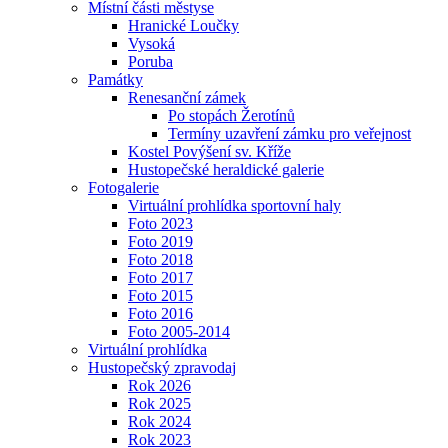
Místní části městyse
Hranické Loučky
Vysoká
Poruba
Památky
Renesanční zámek
Po stopách Žerotínů
Termíny uzavření zámku pro veřejnost
Kostel Povýšení sv. Kříže
Hustopečské heraldické galerie
Fotogalerie
Virtuální prohlídka sportovní haly
Foto 2023
Foto 2019
Foto 2018
Foto 2017
Foto 2015
Foto 2016
Foto 2005-2014
Virtuální prohlídka
Hustopečský zpravodaj
Rok 2026
Rok 2025
Rok 2024
Rok 2023