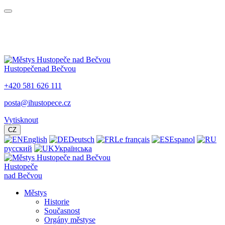
Hustopeče
nad Bečvou
+420 581 626 111
posta@ihustopece.cz
Vytisknout
CZ
English
Deutsch
Le français
Espanol
русский
Українська
Hustopeče
nad Bečvou
Městys
Historie
Současnost
Orgány městyse