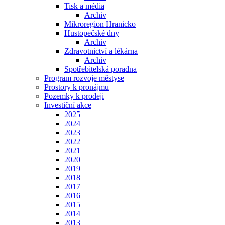
Tisk a média
Archiv
Mikroregion Hranicko
Hustopečské dny
Archiv
Zdravotnictví a lékárna
Archiv
Spotřebitelská poradna
Program rozvoje městyse
Prostory k pronájmu
Pozemky k prodeji
Investiční akce
2025
2024
2023
2022
2021
2020
2019
2018
2017
2016
2015
2014
2013