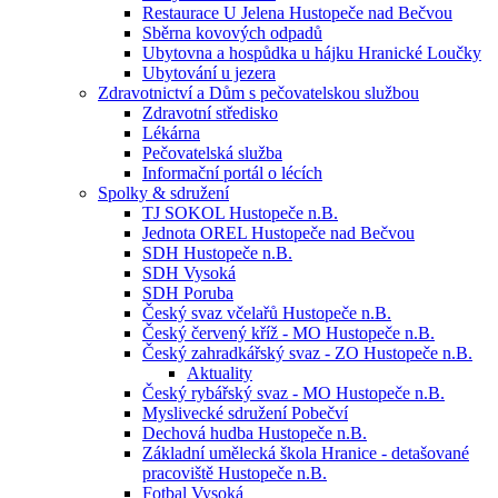
Restaurace U Jelena Hustopeče nad Bečvou
Sběrna kovových odpadů
Ubytovna a hospůdka u hájku Hranické Loučky
Ubytování u jezera
Zdravotnictví a Dům s pečovatelskou službou
Zdravotní středisko
Lékárna
Pečovatelská služba
Informační portál o lécích
Spolky & sdružení
TJ SOKOL Hustopeče n.B.
Jednota OREL Hustopeče nad Bečvou
SDH Hustopeče n.B.
SDH Vysoká
SDH Poruba
Český svaz včelařů Hustopeče n.B.
Český červený kříž - MO Hustopeče n.B.
Český zahradkářský svaz - ZO Hustopeče n.B.
Aktuality
Český rybářský svaz - MO Hustopeče n.B.
Myslivecké sdružení Pobečví
Dechová hudba Hustopeče n.B.
Základní umělecká škola Hranice - detašované
pracoviště Hustopeče n.B.
Fotbal Vysoká