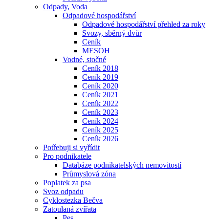
Odpady, Voda
Odpadové hospodářství
Odpadové hospodářství přehled za roky
Svozy, sběrný dvůr
Ceník
MESOH
Vodné, stočné
Ceník 2018
Ceník 2019
Ceník 2020
Ceník 2021
Ceník 2022
Ceník 2023
Ceník 2024
Ceník 2025
Ceník 2026
Potřebuji si vyřídit
Pro podnikatele
Databáze podnikatelských nemovitostí
Průmyslová zóna
Poplatek za psa
Svoz odpadu
Cyklostezka Bečva
Zatoulaná zvířata
Pes