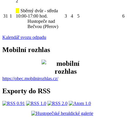
2
Sběrný dvůr - středa
31
1
10:00-17:00 hod.
3
4
5
6
Hustopeče nad
Bečvou (Přerov)
Kalendář svozu odpadu
Mobilní rozhlas
https://obec.mobilnirozhlas.cz/
Exporty do RSS