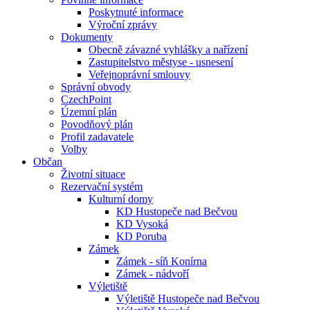
Poskytnuté informace
Výroční zprávy
Dokumenty
Obecně závazné vyhlášky a nařízení
Zastupitelstvo městyse - usnesení
Veřejnoprávní smlouvy
Správní obvody
CzechPoint
Územní plán
Povodňový plán
Profil zadavatele
Volby
Občan
Životní situace
Rezervační systém
Kulturní domy
KD Hustopeče nad Bečvou
KD Vysoká
KD Poruba
Zámek
Zámek - síň Konírna
Zámek - nádvoří
Výletiště
Výletiště Hustopeče nad Bečvou