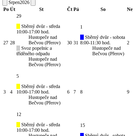
Srpen
2026
Po
Út
St
Čt
Pá
So
Ne
29
Sběrný dvůr - středa
1
10:00-17:00 hod.
Hustopeče nad
Sběrný dvůr - sobota
27
28
Bečvou (Přerov)
30
31
8:00-11:30 hod.
2
Svoz popelnic a
Hustopeče nad
tříděného odpadu
Bečvou (Přerov)
Hustopeče nad
Bečvou (Přerov)
5
Sběrný dvůr - středa
3
4
10:00-17:00 hod.
6
7
8
9
Hustopeče nad
Bečvou (Přerov)
12
Sběrný dvůr - středa
15
10:00-17:00 hod.
Hustopeče nad
Sběrný dvůr - sobota