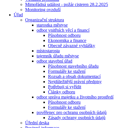
Mimořádná událost - požár cisteren 28.2.2025
Monitoring ovzduší
Úřad
Organizační struktura
starostka městyse
odbor vnitřních věcí a financí
Působnost odboru
Ekonomika a finance
Obecně závazné vyhlášky
místostarosta
tajemník úřadu městyse
odbor stavební úřad
Působnost stavebního úřadu
Formuláře ke stažení
Rozsah a obsah dokumentací
Nejdůležitější právní předpisy
Potřebuji si vyřídit
Články odboru
odbor správa majetku a životního prostředí
Působnost odboru
Formuláře ke stažení
pověřenec pro ochranu osobních údajů
Zásady ochrany osobních údajů
Úřední deska
Povinné informace