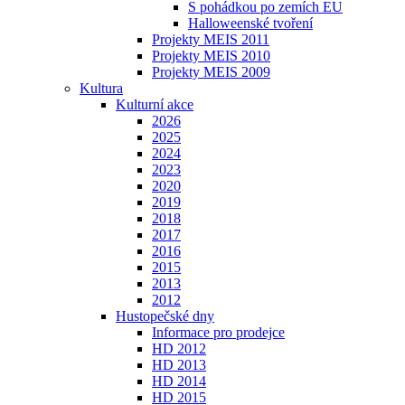
S pohádkou po zemích EU
Halloweenské tvoření
Projekty MEIS 2011
Projekty MEIS 2010
Projekty MEIS 2009
Kultura
Kulturní akce
2026
2025
2024
2023
2020
2019
2018
2017
2016
2015
2013
2012
Hustopečské dny
Informace pro prodejce
HD 2012
HD 2013
HD 2014
HD 2015