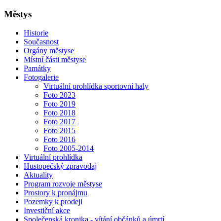
Městys
Historie
Současnost
Orgány městyse
Místní části městyse
Památky
Fotogalerie
Virtuální prohlídka sportovní haly
Foto 2023
Foto 2019
Foto 2018
Foto 2017
Foto 2015
Foto 2016
Foto 2005-2014
Virtuální prohlídka
Hustopečský zpravodaj
Aktuality
Program rozvoje městyse
Prostory k pronájmu
Pozemky k prodeji
Investiční akce
Společenská kronika - vítání občánků a úmrtí