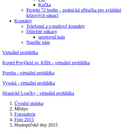
Kočka
Projekt 72 hodin – praktická příručka pro zvládání
krizových situací
Kontakty
Telefonní a e-mailové kontakty
Důležité odkazy
sportovní hala
Napište nám
Virtuální prohlídka
Kostel Povýšení sv. Kříže - virtuální prohlídka
Poruba - virtuální prohlídka
Vysoká - virtuální prohlídka
Hranické Loučky - virtuální prohlídka
Úvodní stránka
Městys
Fotogalerie
Foto 2015
Hustopečské dny 2015