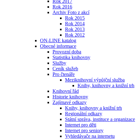
Rok 2017
Rok 2016
Archiv Foto z akcí
Rok 2015
Rok 2014
Rok 2013
Rok 2012
ON-LINE katalog
Obecné informace
Provozní doba
Statistika knihovny
Služby
Ceník služeb
Pro čtenáře
Meziknihovní výpůjční služba
Knihy, knihovny a knižní trh
Knihovní řád
Historie knihovny
Zajímavé odkazy
Knihy, knihovny a knižní trh
Regionální odkazy
Státní správa, instituce a organizace
Internet pro děti
Internet pro seniory
Vyhledávače na internetu