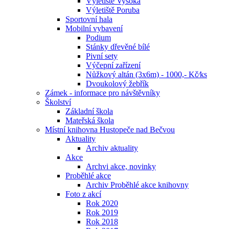
Výletiště Vysoká
Výletiště Poruba
Sportovní hala
Mobilní vybavení
Podium
Stánky dřevěné bílé
Pivní sety
Výčepní zařízení
Nůžkový altán (3x6m) - 1000,- Kč⁄ks
Dvoukolový žebřík
Zámek - informace pro návštěvníky
Školství
Základní škola
Mateřská škola
Místní knihovna Hustopeče nad Bečvou
Aktuality
Archiv aktuality
Akce
Archvi akce, novinky
Proběhlé akce
Archiv Proběhlé akce knihovny
Foto z akcí
Rok 2020
Rok 2019
Rok 2018