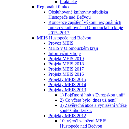
Praktické
Regionální funkce
Obsluhované knihovny střediska
Hustopeče nad Bečvou
Koncepce zajištění výkonu regionálních
funkcí v knihovnách Olomouckého kraje
2015–2017.
MEIS Hustopeče nad Bečvou
Provoz MEIS
MEIS v Olomouckém kraji
Informační zdroje
Projekt MEIS 2019
Projekt MEIS 2018
Projekt MEIS 2017
Projekt MEIS 2016
Projekty MEIS 2015
Projekty MEIS 2014
Projekty MEIS 2013
1) Pojďme si hrát s Evropskou unií“
2) Co včera bylo, dnes už není“
3) Závěrečná akce a vyhlášení vítěze
soutěžního kvízu.
Projekty MEIS 2012
10. výročí založení MEIS
Hustopeče nad Bečvou