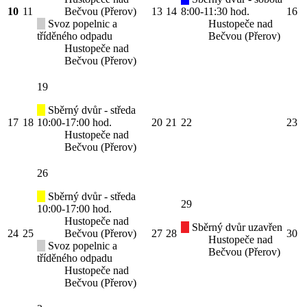
10
11
Bečvou (Přerov)
13
14
8:00-11:30 hod.
16
Svoz popelnic a
Hustopeče nad
tříděného odpadu
Bečvou (Přerov)
Hustopeče nad
Bečvou (Přerov)
19
Sběrný dvůr - středa
17
18
10:00-17:00 hod.
20
21
22
23
Hustopeče nad
Bečvou (Přerov)
26
Sběrný dvůr - středa
29
10:00-17:00 hod.
Hustopeče nad
Sběrný dvůr uzavřen
24
25
Bečvou (Přerov)
27
28
30
Hustopeče nad
Svoz popelnic a
Bečvou (Přerov)
tříděného odpadu
Hustopeče nad
Bečvou (Přerov)