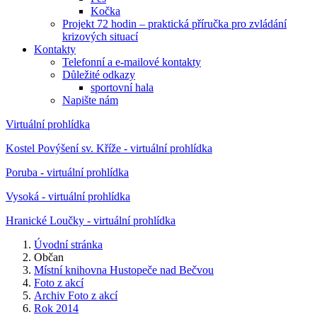
Kočka
Projekt 72 hodin – praktická příručka pro zvládání
krizových situací
Kontakty
Telefonní a e-mailové kontakty
Důležité odkazy
sportovní hala
Napište nám
Virtuální prohlídka
Kostel Povýšení sv. Kříže - virtuální prohlídka
Poruba - virtuální prohlídka
Vysoká - virtuální prohlídka
Hranické Loučky - virtuální prohlídka
Úvodní stránka
Občan
Místní knihovna Hustopeče nad Bečvou
Foto z akcí
Archiv Foto z akcí
Rok 2014