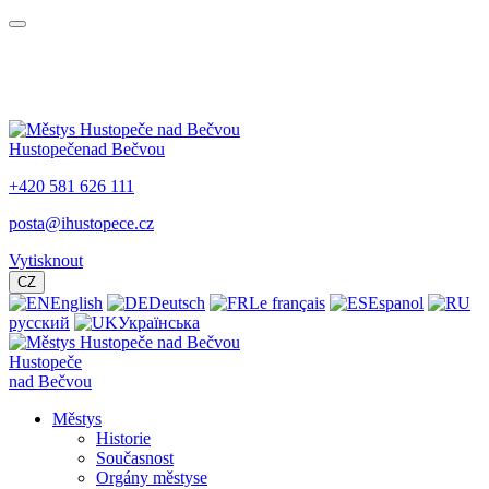
Hustopeče
nad Bečvou
+420 581 626 111
posta@ihustopece.cz
Vytisknout
CZ
English
Deutsch
Le français
Espanol
русский
Українська
Hustopeče
nad Bečvou
Městys
Historie
Současnost
Orgány městyse