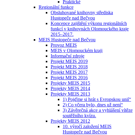
Praktické
Regionální funkce
Obsluhované knihovny střediska
Hustopeče nad Bečvou
Koncepce zajištění výkonu regionálních
funkcí v knihovnách Olomouckého kraje
2015–2017.
MEIS Hustopeče nad Bečvou
Provoz MEIS
MEIS v Olomouckém kraji
Informační zdroje
Projekt MEIS 2019
Projekt MEIS 2018
Projekt MEIS 2017
Projekt MEIS 2016
Projekty MEIS 2015
Projekty MEIS 2014
Projekty MEIS 2013
1) Pojďme si hrát s Evropskou unií“
2) Co včera bylo, dnes už není“
3) Závěrečná akce a vyhlášení vítěze
soutěžního kvízu.
Projekty MEIS 2012
10. výročí založení MEIS
Hustopeče nad Bečvou