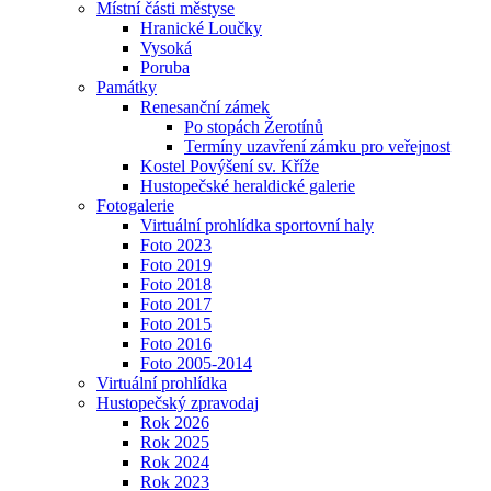
Místní části městyse
Hranické Loučky
Vysoká
Poruba
Památky
Renesanční zámek
Po stopách Žerotínů
Termíny uzavření zámku pro veřejnost
Kostel Povýšení sv. Kříže
Hustopečské heraldické galerie
Fotogalerie
Virtuální prohlídka sportovní haly
Foto 2023
Foto 2019
Foto 2018
Foto 2017
Foto 2015
Foto 2016
Foto 2005-2014
Virtuální prohlídka
Hustopečský zpravodaj
Rok 2026
Rok 2025
Rok 2024
Rok 2023