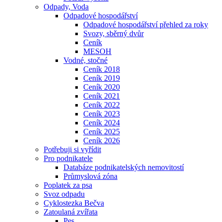
Odpady, Voda
Odpadové hospodářství
Odpadové hospodářství přehled za roky
Svozy, sběrný dvůr
Ceník
MESOH
Vodné, stočné
Ceník 2018
Ceník 2019
Ceník 2020
Ceník 2021
Ceník 2022
Ceník 2023
Ceník 2024
Ceník 2025
Ceník 2026
Potřebuji si vyřídit
Pro podnikatele
Databáze podnikatelských nemovitostí
Průmyslová zóna
Poplatek za psa
Svoz odpadu
Cyklostezka Bečva
Zatoulaná zvířata
Pes