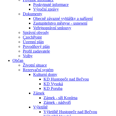
Poskytnuté informace
Výroční zprávy
Dokumenty
Obecně závazné vyhlášky a nařízení
Zastupitelstvo městyse - usnesení
Veřejnoprávní smlouvy
Správní obvody
CzechPoint
Územní plán
Povodňový plán
Profil zadavatele
Volby
Občan
Životní situace
Rezervační systém
Kulturní domy
KD Hustopeče nad Bečvou
KD Vysoká
KD Poruba
Zámek
Zámek - síň Konírna
Zámek - nádvoří
Výletiště
Výletiště Hustopeče nad Bečvou