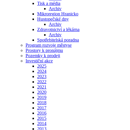
Tisk a média
Archiv
Mikroregion Hranicko
Hustopečské dny
Archiv
Zdravotnictví a lékárna
Archiv
Spotřebitelská poradna
Program rozvoje městyse
Prostory k pronájmu
Pozemky k prodeji
Investiční akce
2025
2024
2023
2022
2021
2020
2019
2018
2017
2016
2015
2014
2013