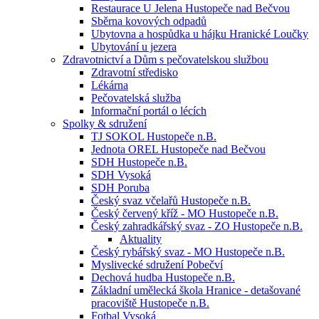
Restaurace U Jelena Hustopeče nad Bečvou
Sběrna kovových odpadů
Ubytovna a hospůdka u hájku Hranické Loučky
Ubytování u jezera
Zdravotnictví a Dům s pečovatelskou službou
Zdravotní středisko
Lékárna
Pečovatelská služba
Informační portál o lécích
Spolky & sdružení
TJ SOKOL Hustopeče n.B.
Jednota OREL Hustopeče nad Bečvou
SDH Hustopeče n.B.
SDH Vysoká
SDH Poruba
Český svaz včelařů Hustopeče n.B.
Český červený kříž - MO Hustopeče n.B.
Český zahradkářský svaz - ZO Hustopeče n.B.
Aktuality
Český rybářský svaz - MO Hustopeče n.B.
Myslivecké sdružení Pobečví
Dechová hudba Hustopeče n.B.
Základní umělecká škola Hranice - detašované
pracoviště Hustopeče n.B.
Fotbal Vysoká