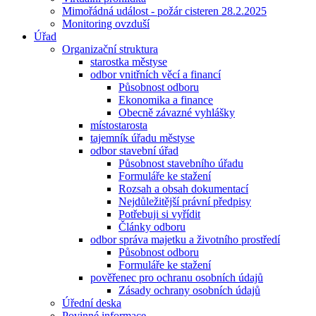
Mimořádná událost - požár cisteren 28.2.2025
Monitoring ovzduší
Úřad
Organizační struktura
starostka městyse
odbor vnitřních věcí a financí
Působnost odboru
Ekonomika a finance
Obecně závazné vyhlášky
místostarosta
tajemník úřadu městyse
odbor stavební úřad
Působnost stavebního úřadu
Formuláře ke stažení
Rozsah a obsah dokumentací
Nejdůležitější právní předpisy
Potřebuji si vyřídit
Články odboru
odbor správa majetku a životního prostředí
Působnost odboru
Formuláře ke stažení
pověřenec pro ochranu osobních údajů
Zásady ochrany osobních údajů
Úřední deska
Povinné informace