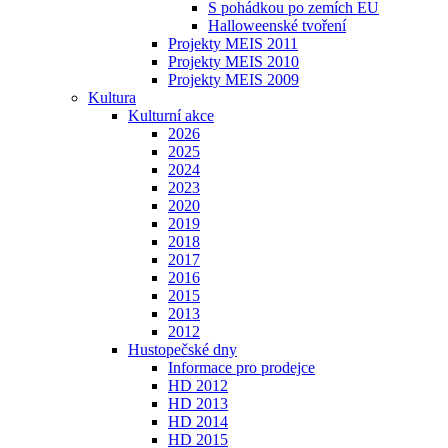
S pohádkou po zemích EU
Halloweenské tvoření
Projekty MEIS 2011
Projekty MEIS 2010
Projekty MEIS 2009
Kultura
Kulturní akce
2026
2025
2024
2023
2020
2019
2018
2017
2016
2015
2013
2012
Hustopečské dny
Informace pro prodejce
HD 2012
HD 2013
HD 2014
HD 2015