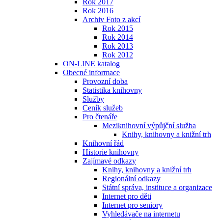
Rok 2017
Rok 2016
Archiv Foto z akcí
Rok 2015
Rok 2014
Rok 2013
Rok 2012
ON-LINE katalog
Obecné informace
Provozní doba
Statistika knihovny
Služby
Ceník služeb
Pro čtenáře
Meziknihovní výpůjční služba
Knihy, knihovny a knižní trh
Knihovní řád
Historie knihovny
Zajímavé odkazy
Knihy, knihovny a knižní trh
Regionální odkazy
Státní správa, instituce a organizace
Internet pro děti
Internet pro seniory
Vyhledávače na internetu