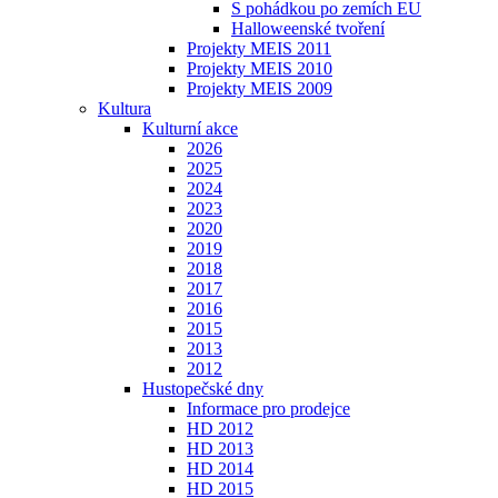
S pohádkou po zemích EU
Halloweenské tvoření
Projekty MEIS 2011
Projekty MEIS 2010
Projekty MEIS 2009
Kultura
Kulturní akce
2026
2025
2024
2023
2020
2019
2018
2017
2016
2015
2013
2012
Hustopečské dny
Informace pro prodejce
HD 2012
HD 2013
HD 2014
HD 2015