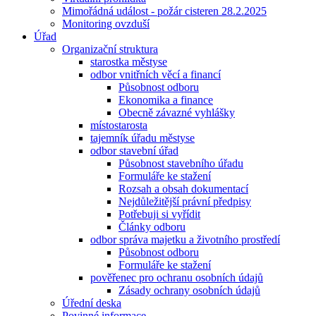
Mimořádná událost - požár cisteren 28.2.2025
Monitoring ovzduší
Úřad
Organizační struktura
starostka městyse
odbor vnitřních věcí a financí
Působnost odboru
Ekonomika a finance
Obecně závazné vyhlášky
místostarosta
tajemník úřadu městyse
odbor stavební úřad
Působnost stavebního úřadu
Formuláře ke stažení
Rozsah a obsah dokumentací
Nejdůležitější právní předpisy
Potřebuji si vyřídit
Články odboru
odbor správa majetku a životního prostředí
Působnost odboru
Formuláře ke stažení
pověřenec pro ochranu osobních údajů
Zásady ochrany osobních údajů
Úřední deska
Povinné informace