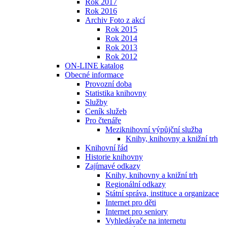
Rok 2017
Rok 2016
Archiv Foto z akcí
Rok 2015
Rok 2014
Rok 2013
Rok 2012
ON-LINE katalog
Obecné informace
Provozní doba
Statistika knihovny
Služby
Ceník služeb
Pro čtenáře
Meziknihovní výpůjční služba
Knihy, knihovny a knižní trh
Knihovní řád
Historie knihovny
Zajímavé odkazy
Knihy, knihovny a knižní trh
Regionální odkazy
Státní správa, instituce a organizace
Internet pro děti
Internet pro seniory
Vyhledávače na internetu