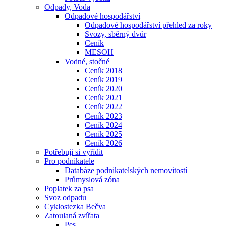
Odpady, Voda
Odpadové hospodářství
Odpadové hospodářství přehled za roky
Svozy, sběrný dvůr
Ceník
MESOH
Vodné, stočné
Ceník 2018
Ceník 2019
Ceník 2020
Ceník 2021
Ceník 2022
Ceník 2023
Ceník 2024
Ceník 2025
Ceník 2026
Potřebuji si vyřídit
Pro podnikatele
Databáze podnikatelských nemovitostí
Průmyslová zóna
Poplatek za psa
Svoz odpadu
Cyklostezka Bečva
Zatoulaná zvířata
Pes