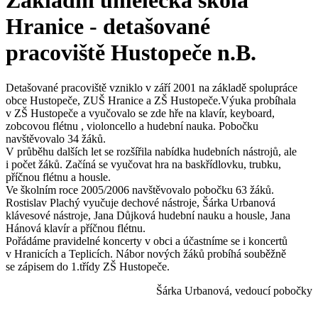
Základní umělecká škola
Hranice - detašované
pracoviště Hustopeče n.B.
Detašované pracoviště vzniklo v září 2001 na základě spolupráce
obce Hustopeče, ZUŠ Hranice a ZŠ Hustopeče.Výuka probíhala
v ZŠ Hustopeče a vyučovalo se zde hře na klavír, keyboard,
zobcovou flétnu , violoncello a hudební nauka. Pobočku
navštěvovalo 34 žáků.
V průběhu dalších let se rozšířila nabídka hudebních nástrojů, ale
i počet žáků. Začíná se vyučovat hra na baskřídlovku, trubku,
příčnou flétnu a housle.
Ve školním roce 2005/2006 navštěvovalo pobočku 63 žáků.
Rostislav Plachý vyučuje dechové nástroje, Šárka Urbanová
klávesové nástroje, Jana Důjková hudební nauku a housle, Jana
Hánová klavír a příčnou flétnu.
Pořádáme pravidelné koncerty v obci a účastníme se i koncertů
v Hranicích a Teplicích. Nábor nových žáků probíhá souběžně
se zápisem do 1.třídy ZŠ Hustopeče.
Šárka Urbanová, vedoucí pobočky