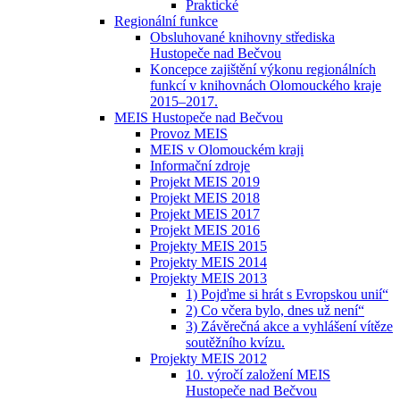
Praktické
Regionální funkce
Obsluhované knihovny střediska
Hustopeče nad Bečvou
Koncepce zajištění výkonu regionálních
funkcí v knihovnách Olomouckého kraje
2015–2017.
MEIS Hustopeče nad Bečvou
Provoz MEIS
MEIS v Olomouckém kraji
Informační zdroje
Projekt MEIS 2019
Projekt MEIS 2018
Projekt MEIS 2017
Projekt MEIS 2016
Projekty MEIS 2015
Projekty MEIS 2014
Projekty MEIS 2013
1) Pojďme si hrát s Evropskou unií“
2) Co včera bylo, dnes už není“
3) Závěrečná akce a vyhlášení vítěze
soutěžního kvízu.
Projekty MEIS 2012
10. výročí založení MEIS
Hustopeče nad Bečvou