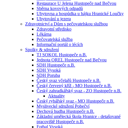
Restaurace U Jelena Hustopeče nad Bečvou
Sběrna kovových odpadů
Ubytovna a hospůdka u hájku Hranické Loučky
Ubytování u jezera
Zdravotnictví a Dům s pečovatelskou službou
Zdravotní středisko
Lékárna
Pečovatelská služba
Informační portál o lécích
Spolky & sdružení
TJ SOKOL Hustopeče n.B.
Jednota OREL Hustopeče nad Bečvou
SDH Hustopeče n.B.
SDH Vysoká
SDH Poruba
Český svaz včelařů Hustopeče n.B.
Český červený kříž - MO Hustopeče n.B.
Český zahradkářský svaz - ZO Hustopeče n.B.
Aktuality
Český rybářský svaz - MO Hustopeče n.B.
Myslivecké sdružení Pobečví
Dechová hudba Hustopeče n.B.
Základní umělecká škola Hranice - detašované
pracoviště Hustopeče n.B.
Fotbal Vysoká