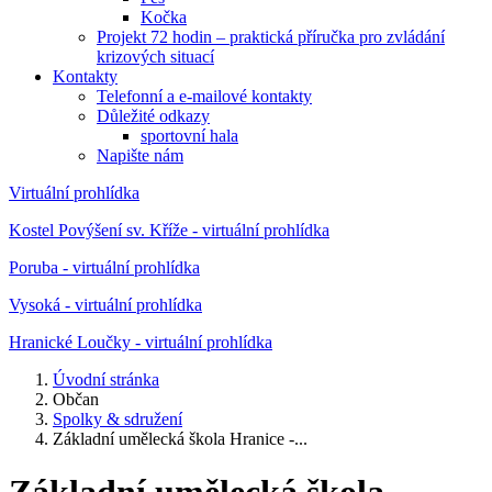
Kočka
Projekt 72 hodin – praktická příručka pro zvládání
krizových situací
Kontakty
Telefonní a e-mailové kontakty
Důležité odkazy
sportovní hala
Napište nám
Virtuální prohlídka
Kostel Povýšení sv. Kříže - virtuální prohlídka
Poruba - virtuální prohlídka
Vysoká - virtuální prohlídka
Hranické Loučky - virtuální prohlídka
Úvodní stránka
Občan
Spolky & sdružení
Základní umělecká škola Hranice -...