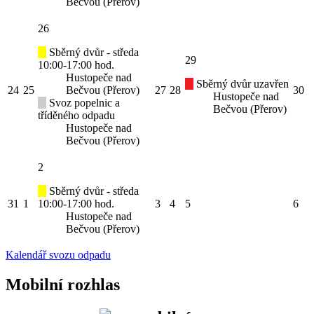
Bečvou (Přerov)
26
Sběrný dvůr - středa
29
10:00-17:00 hod.
Hustopeče nad
Sběrný dvůr uzavřen
24
25
Bečvou (Přerov)
27
28
30
Hustopeče nad
Svoz popelnic a
Bečvou (Přerov)
tříděného odpadu
Hustopeče nad
Bečvou (Přerov)
2
Sběrný dvůr - středa
31
1
10:00-17:00 hod.
3
4
5
6
Hustopeče nad
Bečvou (Přerov)
Kalendář svozu odpadu
Mobilní rozhlas