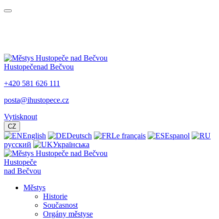
Hustopeče
nad Bečvou
+420 581 626 111
posta@ihustopece.cz
Vytisknout
CZ
English
Deutsch
Le français
Espanol
русский
Українська
Hustopeče
nad Bečvou
Městys
Historie
Současnost
Orgány městyse