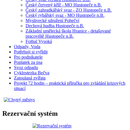
Český červený kříž - MO Hustopeče n.B.
Český zahradkářský svaz - ZO Hustopeče n.B.
Český rybářský svaz - MO Hustopeče n.B.
Myslivecké sdružení Pobečví
Dechová hudba Hustopeče n.B.
Základní umělecká škola Hranice - detašované
pracoviště Hustopeče n.B.
Fotbal Vysoká
Odpady, Voda
Potřebuji si vyřídit
Pro podnikatele
Poplatek za psa
Svoz odpadu
Cyklostezka Bečva
Zatoulaná zvířata
Projekt 72 hodin – praktická příručka pro zvládání krizových
situací
Rezervační systém