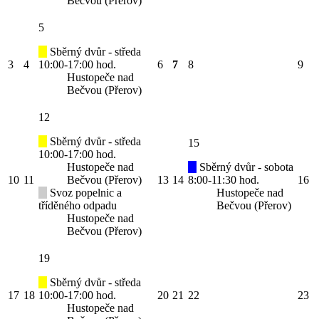
Bečvou (Přerov)
5
Sběrný dvůr - středa
3
4
10:00-17:00 hod.
6
7
8
9
Hustopeče nad
Bečvou (Přerov)
12
Sběrný dvůr - středa
15
10:00-17:00 hod.
Hustopeče nad
Sběrný dvůr - sobota
10
11
Bečvou (Přerov)
13
14
8:00-11:30 hod.
16
Svoz popelnic a
Hustopeče nad
tříděného odpadu
Bečvou (Přerov)
Hustopeče nad
Bečvou (Přerov)
19
Sběrný dvůr - středa
17
18
10:00-17:00 hod.
20
21
22
23
Hustopeče nad