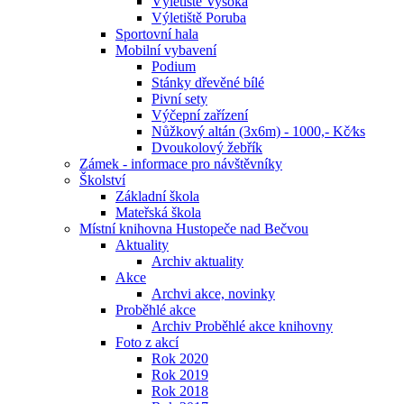
Výletiště Vysoká
Výletiště Poruba
Sportovní hala
Mobilní vybavení
Podium
Stánky dřevěné bílé
Pivní sety
Výčepní zařízení
Nůžkový altán (3x6m) - 1000,- Kč⁄ks
Dvoukolový žebřík
Zámek - informace pro návštěvníky
Školství
Základní škola
Mateřská škola
Místní knihovna Hustopeče nad Bečvou
Aktuality
Archiv aktuality
Akce
Archvi akce, novinky
Proběhlé akce
Archiv Proběhlé akce knihovny
Foto z akcí
Rok 2020
Rok 2019
Rok 2018