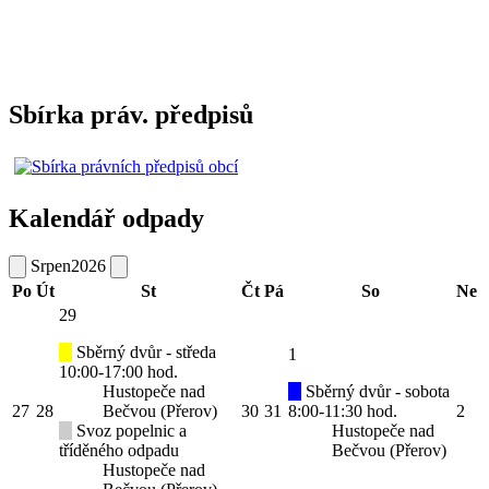
Sbírka práv. předpisů
Kalendář odpady
Srpen
2026
Po
Út
St
Čt
Pá
So
Ne
29
Sběrný dvůr - středa
1
10:00-17:00 hod.
Hustopeče nad
Sběrný dvůr - sobota
27
28
Bečvou (Přerov)
30
31
8:00-11:30 hod.
2
Svoz popelnic a
Hustopeče nad
tříděného odpadu
Bečvou (Přerov)
Hustopeče nad