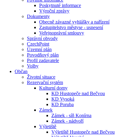
Poskytnuté informace
Výroční zprávy
Dokumenty
Obecně závazné vyhlášky a nařízení
Zastupitelstvo městyse - usnesení
Veřejnoprávní smlouvy
Správní obvody
CzechPoint
Územní plán
Povodňový plán
Profil zadavatele
Volby
Občan
Životní situace
Rezervační systém
Kulturní domy
KD Hustopeče nad Bečvou
KD Vysoká
KD Poruba
Zámek
Zámek - síň Konírna
Zámek - nádvoří
Výletiště
Výletiště Hustopeče nad Bečvou