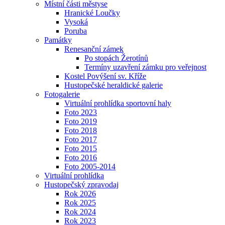
Místní části městyse
Hranické Loučky
Vysoká
Poruba
Památky
Renesanční zámek
Po stopách Žerotínů
Termíny uzavření zámku pro veřejnost
Kostel Povýšení sv. Kříže
Hustopečské heraldické galerie
Fotogalerie
Virtuální prohlídka sportovní haly
Foto 2023
Foto 2019
Foto 2018
Foto 2017
Foto 2015
Foto 2016
Foto 2005-2014
Virtuální prohlídka
Hustopečský zpravodaj
Rok 2026
Rok 2025
Rok 2024
Rok 2023