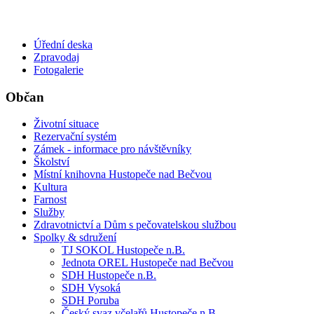
Úřední deska
Zpravodaj
Fotogalerie
Občan
Životní situace
Rezervační systém
Zámek - informace pro návštěvníky
Školství
Místní knihovna Hustopeče nad Bečvou
Kultura
Farnost
Služby
Zdravotnictví a Dům s pečovatelskou službou
Spolky & sdružení
TJ SOKOL Hustopeče n.B.
Jednota OREL Hustopeče nad Bečvou
SDH Hustopeče n.B.
SDH Vysoká
SDH Poruba
Český svaz včelařů Hustopeče n.B.