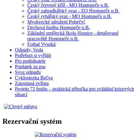
Český červený kříž - MO Hustopeče n.B.
Český zahradkářský svaz - ZO Hustopeče n.B.
Český rybářský svaz - MO Hustopeče n.B.
Myslivecké sdružení Pobečví
Dechová hudba Hustopeče n.B.
Základní umělecká škola Hranice - detašované
pracoviště Hustopeče n.B.
Fotbal Vysoká
Odpady, Voda
Potřebuji si vyřídit
Pro podnikatele
Poplatek za psa
Svoz odpadu
Cyklostezka Bečva
Zatoulaná zvířata
Projekt 72 hodin – praktická příručka pro zvládání krizových
situací
Rezervační systém