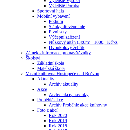
Výletiště Vysoká
Výletiště Poruba
Sportovní hala
Mobilní vybavení
Podium
Stánky dřevěné bílé
Pivní sety
Výčepní zařízení
Nůžkový altán (3x6m) - 1000,- Kč⁄ks
Dvoukolový žebřík
Zámek - informace pro návštěvníky
Školství
Základní škola
Mateřská škola
Místní knihovna Hustopeče nad Bečvou
Aktuality
Archiv aktuality
Akce
Archvi akce, novinky
Proběhlé akce
Archiv Proběhlé akce knihovny
Foto z akcí
Rok 2020
Rok 2019
Rok 2018