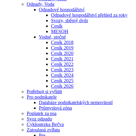
Odpady, Voda
Odpadové hospodářství
Odpadové hospodářství přehled za roky
Svozy, sběrný dvůr
Ceník
MESOH
Vodné, stočné
Ceník 2018
Ceník 2019
Ceník 2020
Ceník 2021
Ceník 2022
Ceník 2023
Ceník 2024
Ceník 2025
Ceník 2026
Potřebuji si vyřídit
Pro podnikatele
Databáze podnikatelských nemovitostí
Průmyslová zóna
Poplatek za psa
Svoz odpadu
Cyklostezka Bečva
Zatoulaná zvířata
Pes