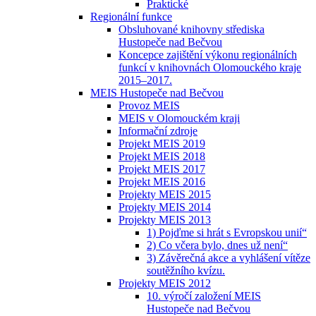
Praktické
Regionální funkce
Obsluhované knihovny střediska
Hustopeče nad Bečvou
Koncepce zajištění výkonu regionálních
funkcí v knihovnách Olomouckého kraje
2015–2017.
MEIS Hustopeče nad Bečvou
Provoz MEIS
MEIS v Olomouckém kraji
Informační zdroje
Projekt MEIS 2019
Projekt MEIS 2018
Projekt MEIS 2017
Projekt MEIS 2016
Projekty MEIS 2015
Projekty MEIS 2014
Projekty MEIS 2013
1) Pojďme si hrát s Evropskou unií“
2) Co včera bylo, dnes už není“
3) Závěrečná akce a vyhlášení vítěze
soutěžního kvízu.
Projekty MEIS 2012
10. výročí založení MEIS
Hustopeče nad Bečvou