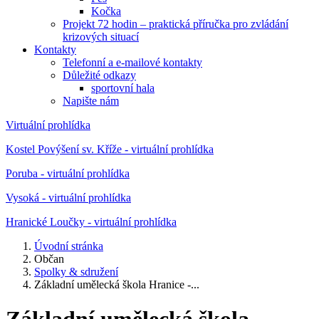
Kočka
Projekt 72 hodin – praktická příručka pro zvládání
krizových situací
Kontakty
Telefonní a e-mailové kontakty
Důležité odkazy
sportovní hala
Napište nám
Virtuální prohlídka
Kostel Povýšení sv. Kříže - virtuální prohlídka
Poruba - virtuální prohlídka
Vysoká - virtuální prohlídka
Hranické Loučky - virtuální prohlídka
Úvodní stránka
Občan
Spolky & sdružení
Základní umělecká škola Hranice -...