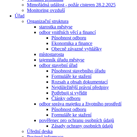
Mimořádná událost - požár cisteren 28.2.2025
Monitoring ovzduší
Úřad
Organizační struktura
starostka městyse
odbor vnitřních věcí a financí
Působnost odboru
Ekonomika a finance
Obecně závazné vyhlášky
místostarosta
tajemník úřadu městyse
odbor stavební úřad
Působnost stavebního úřadu
Formuláře ke stažení
Rozsah a obsah dokumentací
Nejdůležitější právní předpisy
Potřebuji si vyřídit
Články odboru
odbor správa majetku a životního prostředí
Působnost odboru
Formuláře ke stažení
pověřenec pro ochranu osobních údajů
Zásady ochrany osobních údajů
Úřední deska
Povinné informace