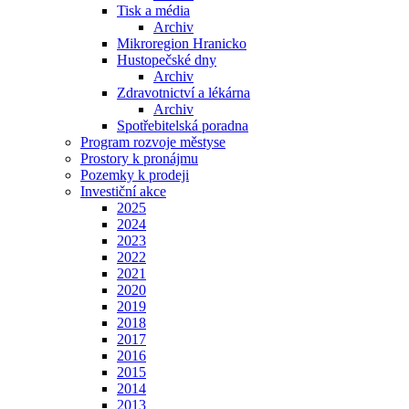
Tisk a média
Archiv
Mikroregion Hranicko
Hustopečské dny
Archiv
Zdravotnictví a lékárna
Archiv
Spotřebitelská poradna
Program rozvoje městyse
Prostory k pronájmu
Pozemky k prodeji
Investiční akce
2025
2024
2023
2022
2021
2020
2019
2018
2017
2016
2015
2014
2013