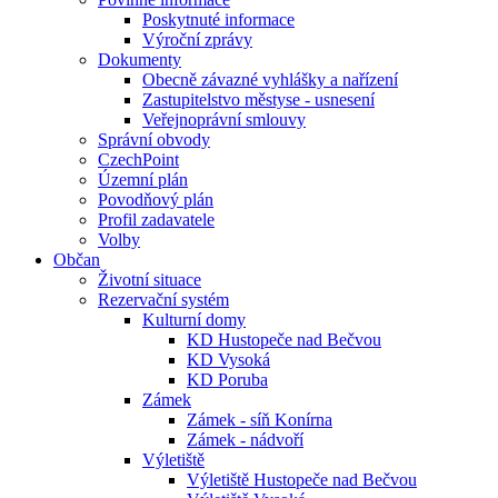
Poskytnuté informace
Výroční zprávy
Dokumenty
Obecně závazné vyhlášky a nařízení
Zastupitelstvo městyse - usnesení
Veřejnoprávní smlouvy
Správní obvody
CzechPoint
Územní plán
Povodňový plán
Profil zadavatele
Volby
Občan
Životní situace
Rezervační systém
Kulturní domy
KD Hustopeče nad Bečvou
KD Vysoká
KD Poruba
Zámek
Zámek - síň Konírna
Zámek - nádvoří
Výletiště
Výletiště Hustopeče nad Bečvou