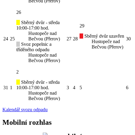
Bečvou (Přerov)
26
Sběrný dvůr - středa
29
10:00-17:00 hod.
Hustopeče nad
Sběrný dvůr uzavřen
24
25
Bečvou (Přerov)
27
28
30
Hustopeče nad
Svoz popelnic a
Bečvou (Přerov)
tříděného odpadu
Hustopeče nad
Bečvou (Přerov)
2
Sběrný dvůr - středa
31
1
10:00-17:00 hod.
3
4
5
6
Hustopeče nad
Bečvou (Přerov)
Kalendář svozu odpadu
Mobilní rozhlas