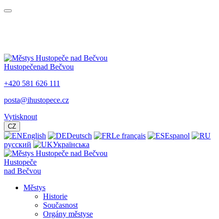
Hustopeče
nad Bečvou
+420 581 626 111
posta@ihustopece.cz
Vytisknout
CZ
English
Deutsch
Le français
Espanol
русский
Українська
Hustopeče
nad Bečvou
Městys
Historie
Současnost
Orgány městyse