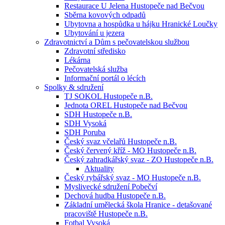
Restaurace U Jelena Hustopeče nad Bečvou
Sběrna kovových odpadů
Ubytovna a hospůdka u hájku Hranické Loučky
Ubytování u jezera
Zdravotnictví a Dům s pečovatelskou službou
Zdravotní středisko
Lékárna
Pečovatelská služba
Informační portál o lécích
Spolky & sdružení
TJ SOKOL Hustopeče n.B.
Jednota OREL Hustopeče nad Bečvou
SDH Hustopeče n.B.
SDH Vysoká
SDH Poruba
Český svaz včelařů Hustopeče n.B.
Český červený kříž - MO Hustopeče n.B.
Český zahradkářský svaz - ZO Hustopeče n.B.
Aktuality
Český rybářský svaz - MO Hustopeče n.B.
Myslivecké sdružení Pobečví
Dechová hudba Hustopeče n.B.
Základní umělecká škola Hranice - detašované
pracoviště Hustopeče n.B.
Fotbal Vysoká