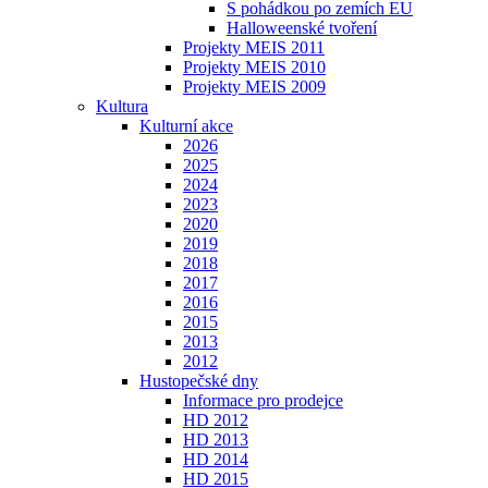
S pohádkou po zemích EU
Halloweenské tvoření
Projekty MEIS 2011
Projekty MEIS 2010
Projekty MEIS 2009
Kultura
Kulturní akce
2026
2025
2024
2023
2020
2019
2018
2017
2016
2015
2013
2012
Hustopečské dny
Informace pro prodejce
HD 2012
HD 2013
HD 2014
HD 2015