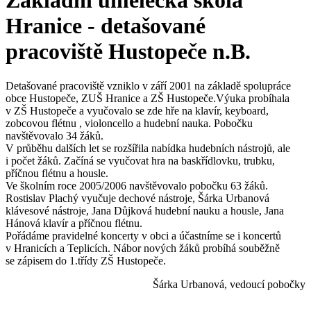
Základní umělecká škola
Hranice - detašované
pracoviště Hustopeče n.B.
Detašované pracoviště vzniklo v září 2001 na základě spolupráce
obce Hustopeče, ZUŠ Hranice a ZŠ Hustopeče.Výuka probíhala
v ZŠ Hustopeče a vyučovalo se zde hře na klavír, keyboard,
zobcovou flétnu , violoncello a hudební nauka. Pobočku
navštěvovalo 34 žáků.
V průběhu dalších let se rozšířila nabídka hudebních nástrojů, ale
i počet žáků. Začíná se vyučovat hra na baskřídlovku, trubku,
příčnou flétnu a housle.
Ve školním roce 2005/2006 navštěvovalo pobočku 63 žáků.
Rostislav Plachý vyučuje dechové nástroje, Šárka Urbanová
klávesové nástroje, Jana Důjková hudební nauku a housle, Jana
Hánová klavír a příčnou flétnu.
Pořádáme pravidelné koncerty v obci a účastníme se i koncertů
v Hranicích a Teplicích. Nábor nových žáků probíhá souběžně
se zápisem do 1.třídy ZŠ Hustopeče.
Šárka Urbanová, vedoucí pobočky