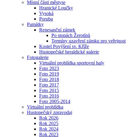
Místní části městyse
Hranické Loučky
Vysoká
Poruba
Památky
Renesanční zámek
Po stopách Žerotínů
Termíny uzavření zámku pro veřejnost
Kostel Povýšení sv. Kříže
Hustopečské heraldické galerie
Fotogalerie
Virtuální prohlídka sportovní haly
Foto 2023
Foto 2019
Foto 2018
Foto 2017
Foto 2015
Foto 2016
Foto 2005-2014
Virtuální prohlídka
Hustopečský zpravodaj
Rok 2026
Rok 2025
Rok 2024
Rok 2023