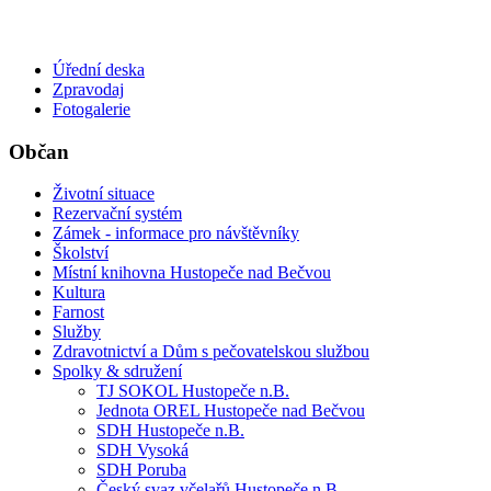
Úřední deska
Zpravodaj
Fotogalerie
Občan
Životní situace
Rezervační systém
Zámek - informace pro návštěvníky
Školství
Místní knihovna Hustopeče nad Bečvou
Kultura
Farnost
Služby
Zdravotnictví a Dům s pečovatelskou službou
Spolky & sdružení
TJ SOKOL Hustopeče n.B.
Jednota OREL Hustopeče nad Bečvou
SDH Hustopeče n.B.
SDH Vysoká
SDH Poruba
Český svaz včelařů Hustopeče n.B.