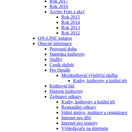
Rok 2017
Rok 2016
Archiv Foto z akcí
Rok 2015
Rok 2014
Rok 2013
Rok 2012
ON-LINE katalog
Obecné informace
Provozní doba
Statistika knihovny
Služby
Ceník služeb
Pro čtenáře
Meziknihovní výpůjční služba
Knihy, knihovny a knižní trh
Knihovní řád
Historie knihovny
Zajímavé odkazy
Knihy, knihovny a knižní trh
Regionální odkazy
Státní správa, instituce a organizace
Internet pro děti
Internet pro seniory
Vyhledávače na internetu