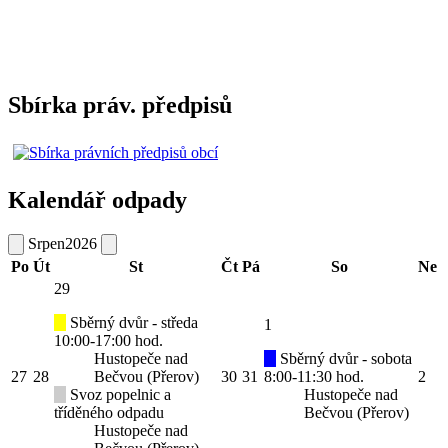
Sbírka práv. předpisů
Kalendář odpady
Srpen
2026
Po
Út
St
Čt
Pá
So
Ne
29
Sběrný dvůr - středa
1
10:00-17:00 hod.
Hustopeče nad
Sběrný dvůr - sobota
27
28
Bečvou (Přerov)
30
31
8:00-11:30 hod.
2
Svoz popelnic a
Hustopeče nad
tříděného odpadu
Bečvou (Přerov)
Hustopeče nad