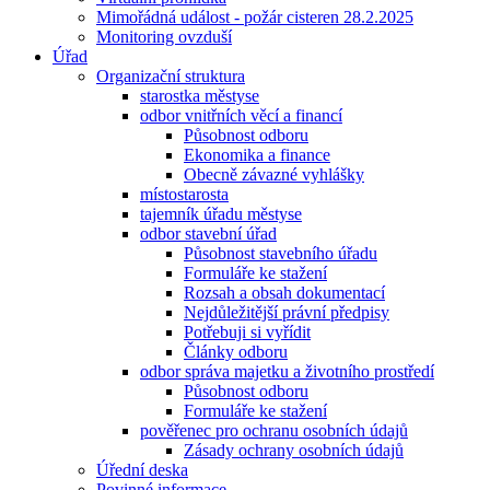
Mimořádná událost - požár cisteren 28.2.2025
Monitoring ovzduší
Úřad
Organizační struktura
starostka městyse
odbor vnitřních věcí a financí
Působnost odboru
Ekonomika a finance
Obecně závazné vyhlášky
místostarosta
tajemník úřadu městyse
odbor stavební úřad
Působnost stavebního úřadu
Formuláře ke stažení
Rozsah a obsah dokumentací
Nejdůležitější právní předpisy
Potřebuji si vyřídit
Články odboru
odbor správa majetku a životního prostředí
Působnost odboru
Formuláře ke stažení
pověřenec pro ochranu osobních údajů
Zásady ochrany osobních údajů
Úřední deska
Povinné informace