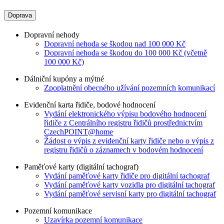
Doprava
Dopravní nehody
Dopravní nehoda se škodou nad 100 000 Kč
Dopravní nehoda se škodou do 100 000 Kč (včetně
100 000 Kč)
Dálniční kupóny a mýtné
Zpoplatnění obecného užívání pozemních komunikací
Evidenční karta řidiče, bodové hodnocení
Vydání elektronického výpisu bodového hodnocení
řidiče z Centrálního registru řidičů prostřednictvím
CzechPOINT@home
Žádost o výpis z evidenční karty řidiče nebo o výpis z
registru řidičů o záznamech v bodovém hodnocení
Paměťové karty (digitální tachograf)
Vydání paměťové karty řidiče pro digitální tachograf
Vydání paměťové karty vozidla pro digitální tachograf
Vydání paměťové servisní karty pro digitální tachograf
Pozemní komunikace
Uzavírka pozemní komunikace