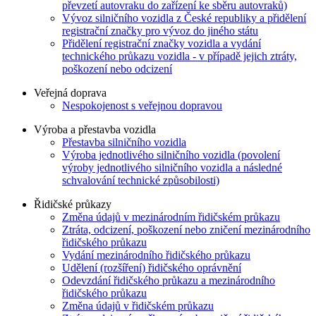
převzetí autovraku do zařízení ke sběru autovraků)
Vývoz silničního vozidla z České republiky a přidělení
registrační značky pro vývoz do jiného státu
Přidělení registrační značky vozidla a vydání
technického průkazu vozidla - v případě jejich ztráty,
poškození nebo odcizení
Veřejná doprava
Nespokojenost s veřejnou dopravou
Výroba a přestavba vozidla
Přestavba silničního vozidla
Výroba jednotlivého silničního vozidla (povolení
výroby jednotlivého silničního vozidla a následné
schvalování technické způsobilosti)
Řidičské průkazy
Změna údajů v mezinárodním řidičském průkazu
Ztráta, odcizení, poškození nebo zničení mezinárodního
řidičského průkazu
Vydání mezinárodního řidičského průkazu
Udělení (rozšíření) řidičského oprávnění
Odevzdání řidičského průkazu a mezinárodního
řidičského průkazu
Změna údajů v řidičském průkazu