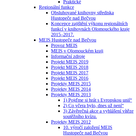
Praktické
Regionální funkce
Obsluhované knihovny střediska
Hustopeče nad Bečvou
Koncepce zajištění výkonu regionálních
funkcí v knihovnách Olomouckého kraje
2015–2017.
MEIS Hustopeče nad Bečvou
Provoz MEIS
MEIS v Olomouckém kraji
Informační zdroje
Projekt MEIS 2019
Projekt MEIS 2018
Projekt MEIS 2017
Projekt MEIS 2016
Projekty MEIS 2015
Projekty MEIS 2014
Projekty MEIS 2013
1) Pojďme si hrát s Evropskou unií“
2) Co včera bylo, dnes už není“
3) Závěrečná akce a vyhlášení vítěze
soutěžního kvízu.
Projekty MEIS 2012
10. výročí založení MEIS
Hustopeče nad Bečvou