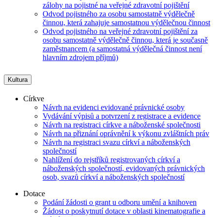
zálohy na pojistné na veřejné zdravotní pojištění
Odvod pojistného za osobu samostatně výdělečně
činnou, která zahajuje samostatnou výdělečnou činnost
Odvod pojistného na veřejné zdravotní pojištění za
osobu samostatně výdělečně činnou, která je současně
zaměstnancem (a samostatná výdělečná činnost není
hlavním zdrojem příjmů)
Kultura
Církve
Návrh na evidenci evidované právnické osoby
Vydávání výpisů a potvrzení z registrace a evidence
Návrh na registraci církve a náboženské společnosti
Návrh na přiznání oprávnění k výkonu zvláštních práv
Návrh na registraci svazu církví a náboženských
společností
Nahlížení do rejstříků registrovaných církví a
náboženských společností, evidovaných právnických
osob, svazů církví a náboženských společností
Dotace
Podání žádosti o grant u odboru umění a knihoven
Žádost o poskytnutí dotace v oblasti kinematografie a