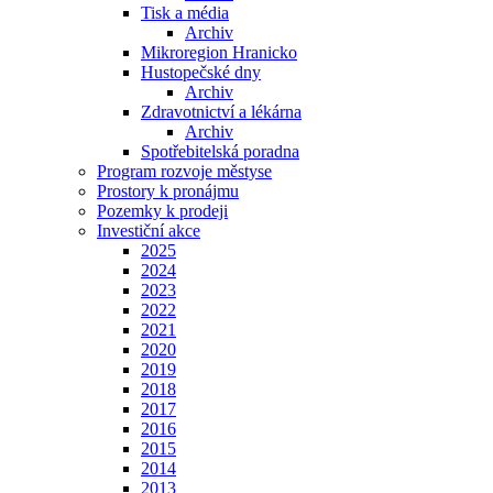
Tisk a média
Archiv
Mikroregion Hranicko
Hustopečské dny
Archiv
Zdravotnictví a lékárna
Archiv
Spotřebitelská poradna
Program rozvoje městyse
Prostory k pronájmu
Pozemky k prodeji
Investiční akce
2025
2024
2023
2022
2021
2020
2019
2018
2017
2016
2015
2014
2013