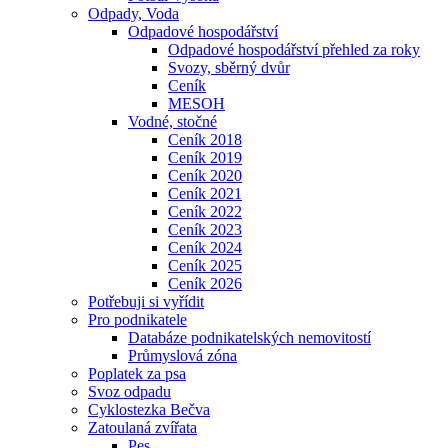
Odpady, Voda
Odpadové hospodářství
Odpadové hospodářství přehled za roky
Svozy, sběrný dvůr
Ceník
MESOH
Vodné, stočné
Ceník 2018
Ceník 2019
Ceník 2020
Ceník 2021
Ceník 2022
Ceník 2023
Ceník 2024
Ceník 2025
Ceník 2026
Potřebuji si vyřídit
Pro podnikatele
Databáze podnikatelských nemovitostí
Průmyslová zóna
Poplatek za psa
Svoz odpadu
Cyklostezka Bečva
Zatoulaná zvířata
Pes