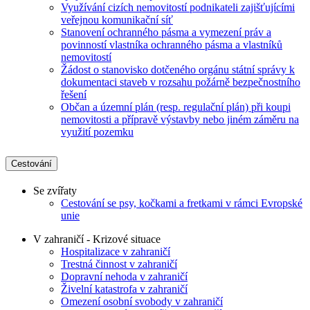
Využívání cizích nemovitostí podnikateli zajišťujícími
veřejnou komunikační síť
Stanovení ochranného pásma a vymezení práv a
povinností vlastníka ochranného pásma a vlastníků
nemovitostí
Žádost o stanovisko dotčeného orgánu státní správy k
dokumentaci staveb v rozsahu požárně bezpečnostního
řešení
Občan a územní plán (resp. regulační plán) při koupi
nemovitosti a přípravě výstavby nebo jiném záměru na
využití pozemku
Cestování
Se zvířaty
Cestování se psy, kočkami a fretkami v rámci Evropské
unie
V zahraničí - Krizové situace
Hospitalizace v zahraničí
Trestná činnost v zahraničí
Dopravní nehoda v zahraničí
Živelní katastrofa v zahraničí
Omezení osobní svobody v zahraničí