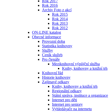
Rok 2017
Rok 2016
Archiv Foto z akcí
Rok 2015
Rok 2014
Rok 2013
Rok 2012
ON-LINE katalog
Obecné informace
Provozní doba
Statistika knihovny
Služby
Ceník služeb
Pro čtenáře
Meziknihovní výpůjční služba
Knihy, knihovny a knižní trh
Knihovní řád
Historie knihovny
Zajímavé odkazy
Knihy, knihovny a knižní trh
Regionální odkazy
Státní správa, instituce a organizace
Internet pro děti
Internet pro seniory
Vyhledávače na internetu