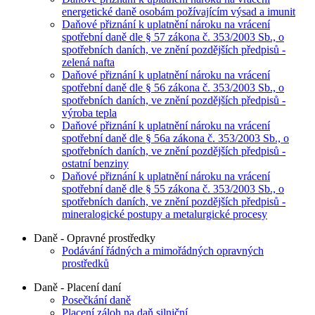
energetické daně osobám požívajícím výsad a imunit
Daňové přiznání k uplatnění nároku na vrácení
spotřební daně dle § 57 zákona č. 353/2003 Sb., o
spotřebních daních, ve znění pozdějších předpisů -
zelená nafta
Daňové přiznání k uplatnění nároku na vrácení
spotřební daně dle § 56 zákona č. 353/2003 Sb., o
spotřebních daních, ve znění pozdějších předpisů -
výroba tepla
Daňové přiznání k uplatnění nároku na vrácení
spotřební daně dle § 56a zákona č. 353/2003 Sb., o
spotřebních daních, ve znění pozdějších předpisů -
ostatní benziny
Daňové přiznání k uplatnění nároku na vrácení
spotřební daně dle § 55 zákona č. 353/2003 Sb., o
spotřebních daních, ve znění pozdějších předpisů -
mineralogické postupy a metalurgické procesy
Daně - Opravné prostředky
Podávání řádných a mimořádných opravných
prostředků
Daně - Placení daní
Posečkání daně
Placení záloh na daň silniční