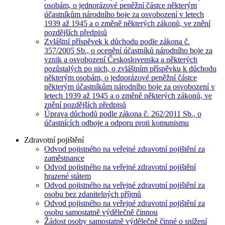
osobám, o jednorázové peněžní částce některým
účastníkům národního boje za osvobození v letech
1939 až 1945 a o změně některých zákonů, ve znění
pozdějších předpisů
Zvláštní příspěvek k důchodu podle zákona č.
357/2005 Sb., o ocenění účastníků národního boje za
vznik a osvobození Československa a některých
pozůstalých po nich, o zvláštním příspěvku k důchodu
některým osobám, o jednorázové peněžní částce
některým účastníkům národního boje za osvobození v
letech 1939 až 1945 a o změně některých zákonů, ve
znění pozdějších předpisů
Úprava důchodů podle zákona č. 262/2011 Sb., o
účastnících odboje a odporu proti komunismu
Zdravotní pojištění
Odvod pojistného na veřejné zdravotní pojištění za
zaměstnance
Odvod pojistného na veřejné zdravotní pojištění
hrazené státem
Odvod pojistného na veřejné zdravotní pojištění za
osobu bez zdanitelných příjmů
Odvod pojistného na veřejné zdravotní pojištění za
osobu samostatně výdělečně činnou
Žádost osoby samostatně výdělečně činné o snížení