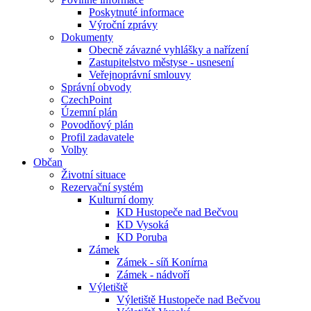
Poskytnuté informace
Výroční zprávy
Dokumenty
Obecně závazné vyhlášky a nařízení
Zastupitelstvo městyse - usnesení
Veřejnoprávní smlouvy
Správní obvody
CzechPoint
Územní plán
Povodňový plán
Profil zadavatele
Volby
Občan
Životní situace
Rezervační systém
Kulturní domy
KD Hustopeče nad Bečvou
KD Vysoká
KD Poruba
Zámek
Zámek - síň Konírna
Zámek - nádvoří
Výletiště
Výletiště Hustopeče nad Bečvou