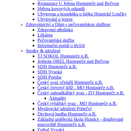
Restaurace U Jelena Hustopeče nad Bečvou
Sběrna kovových odpadů
Ubytovna a hospůdka u hájku Hranické Loučky
Ubytování u jezera
Zdravotnictví a Dům s pečovatelskou službou
Zdravotní středisko
Lékárna
Pečovatelská služba
Informační portál o lécích
Spolky & sdružení
TJ SOKOL Hustopeče n.B.
Jednota OREL Hustopeče nad Bečvou
SDH Hustopeče n.B.
SDH Vysoká
SDH Poruba
Český svaz včelařů Hustopeče n.B.
Český červený kříž - MO Hustopeče n.B.
Český zahradkářský svaz - ZO Hustopeče n.B.
Aktuality
Český rybářský svaz - MO Hustopeče n.B.
Myslivecké sdružení Pobečví
Dechová hudba Hustopeče n.B.
Základní umělecká škola Hranice - detašované
pracoviště Hustopeče n.B.
Fotbal Vysoká