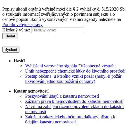
Popisy úkonů orgánů veřejné moci dle § 2 vyhlášky č. 515/2020 Sb.
o struktuře informací zveřejňovaných o povinném subjektu a o
osnově popisu úkonů vykonávaných v rámci agendy naleznete na
Portálu veřejné správy
Hledaný výraz:
Hledat
Bydlení
Hasiči
Vyhlášení varovného signálu "Všeobecná výstraha"
Únik nebezpečné chemické látky do životního prostředí
Postup občana, u kterého vznikl požár (nebyl-li požár
likvidován jednotkou požární ochrany)
Katastr nemovitostí
Poskytování údajů z katastru nemovitostí
Záznam práva k nemovitostem do katastru nemovitostí
Návrh na zahájení řízení o povolení vkladu do katastru
nemovitostí
Založení zákaznického účtu pro dálkový přístup k
údajům katastru nemovitostí