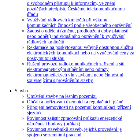
o svobodném přístupu k informacím, ve znění
pozdějších předpisů, Českému telekomunikačnímu
úřadu
Využívání rádiových kmitočtů při výkonu
komunikačních činností podle všeobecného oprávnění
Žádost o udělení (změnu, prodloužení doby platnosti
nebo odnětí) individuálního oprávnění k využívání
rádiových kmitočtů
Reklamace na poskytovanou veřejně dostupnou službu
elektronických komunikací nebo na vyúčtování ceny za
poskytnutou službu
Rušení provozu radiokomunikačních zařízení a sítí
elektromagnetickým stíněním nebo odrazy
elektromagnetických vln stavbami nebo činnostmi
souvisejícími s prováděním stavby
Stavba
Umístění stavby na lesním pozemku
Občan a pořizování územních a regulačních plánů
Připojení nemovitosti na pozemní komunikaci (zřízení
sjezdu)
Povinnost zajistit zpracování průkazu energetické
náročnosti budovy (průkaz)
Povinnost stavebníků staveb, jejichž provedení je
spojeno se zemními pracemi