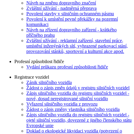
Návrh na změnu dopravního značení
Zvláštní užívání - nadměrná přeprava
Povolení stavby v silničním ochranném pásmu
Povolení k umístění pevné překážky na pozemní
komunikaci
Návrh na zřízení dopravního zařízení - krátkého
příčného prahu
Zvláštní užívání - reklamní zařízení, stavební práce,
umístění inženýrských sítí, vyhrazené parkovací stání,
provozování stánků, sportovní a kulturní akce apod.
Profesní způsobilost řidiče
Vydání průkazu profesní způsobilosti řidiče
Registrace vozidel
Zánik silničního vozidla
Žádost o zápis změn údajů v registru silničních vozidel
Zápis silničního vozidla do registru silničních vozidel -
nové, dosud neregistrované silniční vozidlo
Vyřazení silničního vozidla z provozu
Žádost o zápis změny vlastníka silničního vozidla
Zápis silničního vozidla do registru silničních vozidel -
ojeté silniční vozidlo, dovezené z jiného členského státu
Evropské unie
Doklad o ekologické likvidaci vozidla (potvrzení o