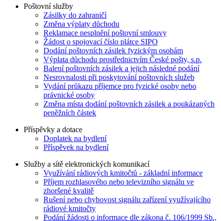
Poštovní služby
Zásilky do zahraničí
Změna výplaty důchodu
Reklamace nesplnění poštovní smlouvy
Žádost o spojovací číslo plátce SIPO
Dodání poštovních zásilek fyzickým osobám
Výplata důchodu prostřednictvím České pošty, s.p.
Balení poštovních zásilek a jejich následné podání
Nesrovnalosti při poskytování poštovních služeb
Vydání průkazu příjemce pro fyzické osoby nebo
právnické osoby
Změna místa dodání poštovních zásilek a poukázaných
peněžních částek
Příspěvky a dotace
Doplatek na bydlení
Příspěvek na bydlení
Služby a sítě elektronických komunikací
Využívání rádiových kmitočtů - základní informace
Příjem rozhlasového nebo televizního signálu ve
zhoršené kvalitě
Rušení nebo chybovost signálu zařízení využívajícího
rádiové kmitočty
Podání žádosti o informace dle zákona č. 106/1999 Sb.,