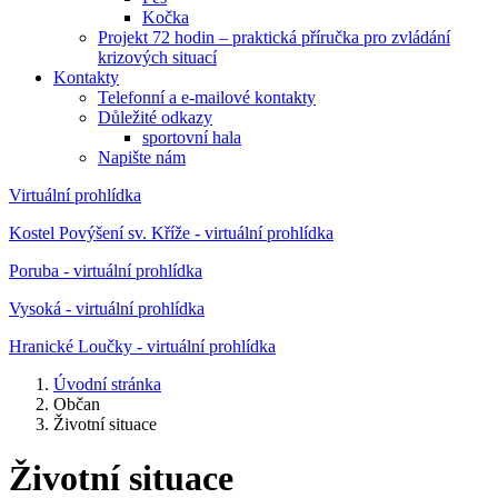
Kočka
Projekt 72 hodin – praktická příručka pro zvládání
krizových situací
Kontakty
Telefonní a e-mailové kontakty
Důležité odkazy
sportovní hala
Napište nám
Virtuální prohlídka
Kostel Povýšení sv. Kříže - virtuální prohlídka
Poruba - virtuální prohlídka
Vysoká - virtuální prohlídka
Hranické Loučky - virtuální prohlídka
Úvodní stránka
Občan
Životní situace
Životní situace