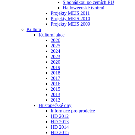
S pohádkou po zemích EU
Halloweenské tvoření
Projekty MEIS 2011
Projekty MEIS 2010
Projekty MEIS 2009
Kultura
Kulturní akce
2026
2025
2024
2023
2020
2019
2018
2017
2016
2015
2013
2012
Hustopečské dny
Informace pro prodejce
HD 2012
HD 2013
HD 2014
HD 2015