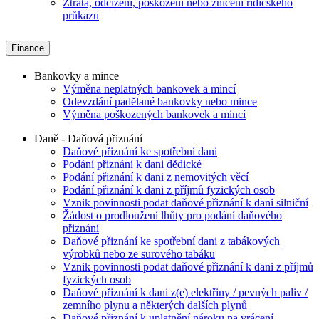
Ztráta, odcizení, poškození nebo zničení řidičského
průkazu
Finance
Bankovky a mince
Výměna neplatných bankovek a mincí
Odevzdání padělané bankovky nebo mince
Výměna poškozených bankovek a mincí
Daně - Daňová přiznání
Daňové přiznání ke spotřební dani
Podání přiznání k dani dědické
Podání přiznání k dani z nemovitých věcí
Podání přiznání k dani z příjmů fyzických osob
Vznik povinnosti podat daňové přiznání k dani silniční
Žádost o prodloužení lhůty pro podání daňového
přiznání
Daňové přiznání ke spotřební dani z tabákových
výrobků nebo ze surového tabáku
Vznik povinnosti podat daňové přiznání k dani z příjmů
fyzických osob
Daňové přiznání k dani z(e) elektřiny / pevných paliv /
zemního plynu a některých dalších plynů
Daňové přiznání k uplatnění nároku na vrácení