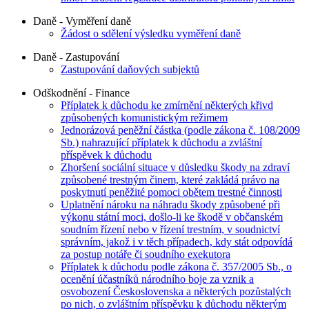
Daně - Vyměření daně
Žádost o sdělení výsledku vyměření daně
Daně - Zastupování
Zastupování daňových subjektů
Odškodnění - Finance
Příplatek k důchodu ke zmírnění některých křivd
způsobených komunistickým režimem
Jednorázová peněžní částka (podle zákona č. 108/2009
Sb.) nahrazující příplatek k důchodu a zvláštní
příspěvek k důchodu
Zhoršení sociální situace v důsledku škody na zdraví
způsobené trestným činem, které zakládá právo na
poskytnutí peněžité pomoci obětem trestné činnosti
Uplatnění nároku na náhradu škody způsobené při
výkonu státní moci, došlo-li ke škodě v občanském
soudním řízení nebo v řízení trestním, v soudnictví
správním, jakož i v těch případech, kdy stát odpovídá
za postup notáře či soudního exekutora
Příplatek k důchodu podle zákona č. 357/2005 Sb., o
ocenění účastníků národního boje za vznik a
osvobození Československa a některých pozůstalých
po nich, o zvláštním příspěvku k důchodu některým