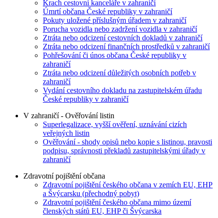
Krach cestovní kanceláře v zahraničí
Úmrtí občana České republiky v zahraničí
Pokuty uložené příslušným úřadem v zahraničí
Porucha vozidla nebo zadržení vozidla v zahraničí
Ztráta nebo odcizení cestovních dokladů v zahraničí
Ztráta nebo odcizení finančních prostředků v zahraničí
Pohřešování či únos občana České republiky v
zahraničí
Ztráta nebo odcizení důležitých osobních potřeb v
zahraničí
Vydání cestovního dokladu na zastupitelském úřadu
České republiky v zahraničí
V zahraničí - Ověřování listin
Superlegalizace, vyšší ověření, uznávání cizích
veřejných listin
Ověřování - shody opisů nebo kopie s listinou, pravosti
podpisu, správnosti překladů zastupitelskými úřady v
zahraničí
Zdravotní pojištění občana
Zdravotní pojištění českého občana v zemích EU, EHP
a Švýcarsku (přechodný pobyt)
Zdravotní pojištění českého občana mimo území
členských států EU, EHP či Švýcarska