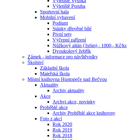
Výletiště Vysoká
Výletiště Poruba
Sportovní hala
Mobilní vybavení
Podium
Stánky dřevěné bílé
Pivní sety
Výčepní zařízení
Nůžkový altán (3x6m) - 1000,- Kč⁄ks
Dvoukolový žebřík
Zámek - informace pro návštěvníky
Školství
Základní škola
Mateřská škola
Místní knihovna Hustopeče nad Bečvou
Aktuality
Archiv aktuality
Akce
Archvi akce, novinky
Proběhlé akce
Archiv Proběhlé akce knihovny
Foto z akcí
Rok 2020
Rok 2019
Rok 2018