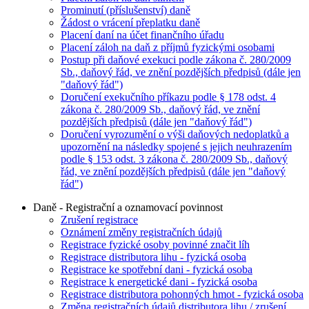
Prominutí (příslušenství) daně
Žádost o vrácení přeplatku daně
Placení daní na účet finančního úřadu
Placení záloh na daň z příjmů fyzickými osobami
Postup při daňové exekuci podle zákona č. 280/2009
Sb., daňový řád, ve znění pozdějších předpisů (dále jen
"daňový řád")
Doručení exekučního příkazu podle § 178 odst. 4
zákona č. 280/2009 Sb., daňový řád, ve znění
pozdějších předpisů (dále jen "daňový řád")
Doručení vyrozumění o výši daňových nedoplatků a
upozornění na následky spojené s jejich neuhrazením
podle § 153 odst. 3 zákona č. 280/2009 Sb., daňový
řád, ve znění pozdějších předpisů (dále jen "daňový
řád")
Daně - Registrační a oznamovací povinnost
Zrušení registrace
Oznámení změny registračních údajů
Registrace fyzické osoby povinné značit líh
Registrace distributora lihu - fyzická osoba
Registrace ke spotřební dani - fyzická osoba
Registrace k energetické dani - fyzická osoba
Registrace distributora pohonných hmot - fyzická osoba
Změna registračních údajů distributora lihu / zrušení