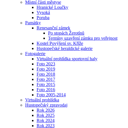
Místní části městyse
Hranické Loučky
Vysoká
Poruba
Památky
Renesanční zámek
Po stopách Žerotínů
Termíny uzavření zámku pro veřejnost
Kostel Povýšení sv. Kříže
Hustopečské heraldické galerie
Fotogalerie
Virtuální prohlídka sportovní haly
Foto 2023
Foto 2019
Foto 2018
Foto 2017
Foto 2015
Foto 2016
Foto 2005-2014
Virtuální prohlídka
Hustopečský zpravodaj
Rok 2026
Rok 2025
Rok 2024
Rok 2023