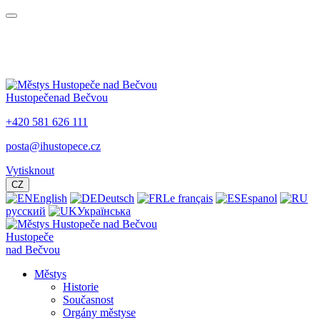
Hustopeče
nad Bečvou
+420 581 626 111
posta@ihustopece.cz
Vytisknout
CZ
English
Deutsch
Le français
Espanol
русский
Українська
Hustopeče
nad Bečvou
Městys
Historie
Současnost
Orgány městyse