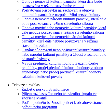
Obnova nemovité kulturní památky, která dále bude
posuzována v režimu stavebního zákona
Poskytování příspěvků na zachování a obnovu
kulturních památek z rozpočtu Ministerstva kultury
Obnova nemovité národní kulturní památky, která dále
bude posuzována v režimu stavebního zákona
Obnova movité nebo nemovité kulturní památky, která
dále nebude posuzována v režimu stavebního zákona
Obnova movité nebo nemovité národní kulturní
památky, která dále nebude posuzována v režimu
stavebního zákona
Oznámení ohrožení nebo poškození kulturní památky
nebo národní kulturní památky a žádost o rozhodnutí o
odstranění závady
Vývoz předmětů kulturní hodnoty z území České
republiky, prodej předmětů kulturní hodnoty z oboru
archeologie nebo prodej předmětů kulturní hodnoty
sakrální a kultovní povahy
Televize a rozhlas
Žádost o poskytnutí informace
Příjem rozhlasového nebo televizního signálu ve
zhoršené kvalitě
Podání podnětu (stížnosti, petice) k obsahové stránce
pořadu nebo programu