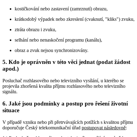
kostičkování nebo zastavení (zamrznutí) obrazu,
krátkodobý výpadek nebo zkreslení (cvaknutí, "kliks") zvuku,
ztráta obrazu i zvuku,
selhání nebo nenaskočení programu (kanálu),
obraz a zvuk nejsou synchronizovány.
5. Kdo je oprávněn v této věci jednat (podat žádost
apod.)
Posluchač rozhlasového nebo televizního vysílání, u kterého se
projevila zhoršená kvalita příjmu rozhlasového nebo televizního
signálu.
6. Jaké jsou podmínky a postup pro řešení životní
situace
V případě vzniku nebo při přetrvávajících potížích s kvalitou příjmu
doporučuje Český telekomunikační úřad
postupovat následovně
: