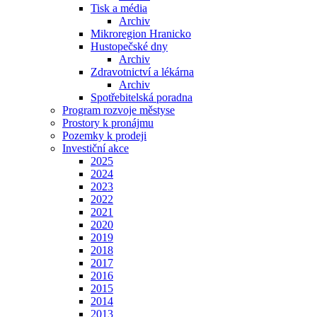
Tisk a média
Archiv
Mikroregion Hranicko
Hustopečské dny
Archiv
Zdravotnictví a lékárna
Archiv
Spotřebitelská poradna
Program rozvoje městyse
Prostory k pronájmu
Pozemky k prodeji
Investiční akce
2025
2024
2023
2022
2021
2020
2019
2018
2017
2016
2015
2014
2013