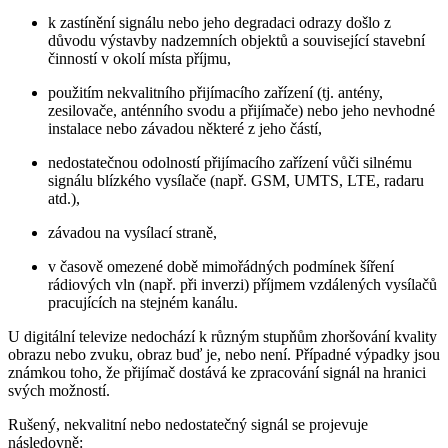
k zastínění signálu nebo jeho degradaci odrazy došlo z
důvodu výstavby nadzemních objektů a související stavební
činností v okolí místa příjmu,
použitím nekvalitního přijímacího zařízení (tj. antény,
zesilovače, anténního svodu a přijímače) nebo jeho nevhodné
instalace nebo závadou některé z jeho částí,
nedostatečnou odolností přijímacího zařízení vůči silnému
signálu blízkého vysílače (např. GSM, UMTS, LTE, radaru
atd.),
závadou na vysílací straně,
v časově omezené době mimořádných podmínek šíření
rádiových vln (např. při inverzi) příjmem vzdálených vysílačů
pracujících na stejném kanálu.
U digitální televize nedochází k různým stupňům zhoršování kvality
obrazu nebo zvuku, obraz buď je, nebo není. Případné výpadky jsou
známkou toho, že přijímač dostává ke zpracování signál na hranici
svých možností.
Rušený, nekvalitní nebo nedostatečný signál se projevuje
následovně: