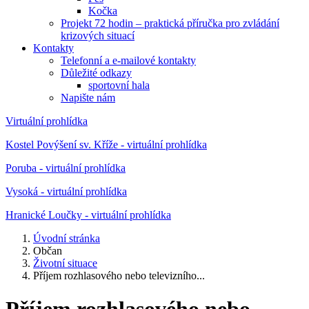
Kočka
Projekt 72 hodin – praktická příručka pro zvládání
krizových situací
Kontakty
Telefonní a e-mailové kontakty
Důležité odkazy
sportovní hala
Napište nám
Virtuální prohlídka
Kostel Povýšení sv. Kříže - virtuální prohlídka
Poruba - virtuální prohlídka
Vysoká - virtuální prohlídka
Hranické Loučky - virtuální prohlídka
Úvodní stránka
Občan
Životní situace
Příjem rozhlasového nebo televizního...