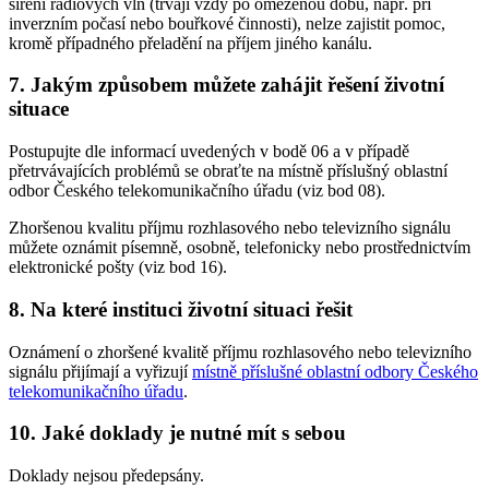
šíření rádiových vln (trvají vždy po omezenou dobu, např. při
inverzním počasí nebo bouřkové činnosti), nelze zajistit pomoc,
kromě případného přeladění na příjem jiného kanálu.
7. Jakým způsobem můžete zahájit řešení životní
situace
Postupujte dle informací uvedených v bodě 06 a v případě
přetrvávajících problémů se obraťte na místně příslušný oblastní
odbor Českého telekomunikačního úřadu (viz bod 08).
Zhoršenou kvalitu příjmu rozhlasového nebo televizního signálu
můžete oznámit písemně, osobně, telefonicky nebo prostřednictvím
elektronické pošty (viz bod 16).
8. Na které instituci životní situaci řešit
Oznámení o zhoršené kvalitě příjmu rozhlasového nebo televizního
signálu přijímají a vyřizují
místně příslušné oblastní odbory Českého
telekomunikačního úřadu
.
10. Jaké doklady je nutné mít s sebou
Doklady nejsou předepsány.