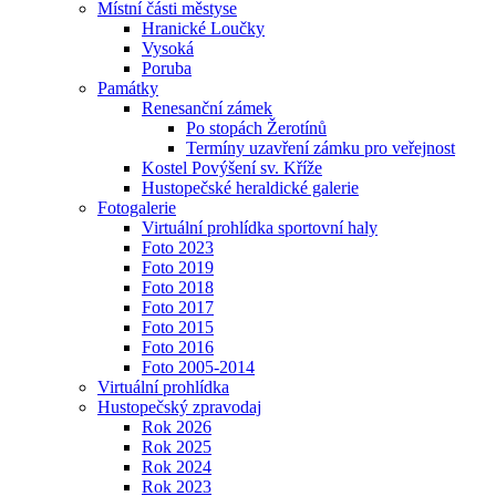
Místní části městyse
Hranické Loučky
Vysoká
Poruba
Památky
Renesanční zámek
Po stopách Žerotínů
Termíny uzavření zámku pro veřejnost
Kostel Povýšení sv. Kříže
Hustopečské heraldické galerie
Fotogalerie
Virtuální prohlídka sportovní haly
Foto 2023
Foto 2019
Foto 2018
Foto 2017
Foto 2015
Foto 2016
Foto 2005-2014
Virtuální prohlídka
Hustopečský zpravodaj
Rok 2026
Rok 2025
Rok 2024
Rok 2023