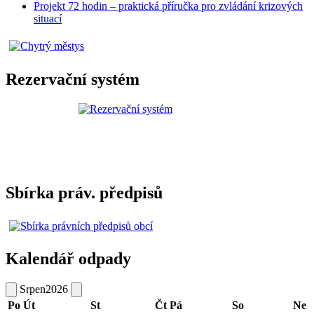
Projekt 72 hodin – praktická příručka pro zvládání krizových
situací
Rezervační systém
Sbírka práv. předpisů
Kalendář odpady
Srpen
2026
Po
Út
St
Čt
Pá
So
Ne