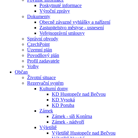
Poskytnuté informace
Výroční zprávy
Dokumenty
Obecně závazné vyhlášky a nařízení
Zastupitelstvo městyse - usnesení
Veřejnoprávní smlouvy
Správní obvody
CzechPoint
Územní plán
Povodňový plán
Profil zadavatele
Volby
Občan
Životní situace
Rezervační systém
Kulturní domy
KD Hustopeče nad Bečvou
KD Vysoká
KD Poruba
Zámek
Zámek - síň Konírna
Zámek - nádvoří
Výletiště
Výletiště Hustopeče nad Bečvou