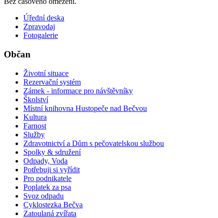
Bez časového omezení.
Úřední deska
Zpravodaj
Fotogalerie
Občan
Životní situace
Rezervační systém
Zámek - informace pro návštěvníky
Školství
Místní knihovna Hustopeče nad Bečvou
Kultura
Farnost
Služby
Zdravotnictví a Dům s pečovatelskou službou
Spolky & sdružení
Odpady, Voda
Potřebuji si vyřídit
Pro podnikatele
Poplatek za psa
Svoz odpadu
Cyklostezka Bečva
Zatoulaná zvířata