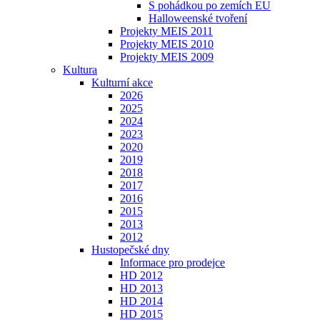
S pohádkou po zemích EU
Halloweenské tvoření
Projekty MEIS 2011
Projekty MEIS 2010
Projekty MEIS 2009
Kultura
Kulturní akce
2026
2025
2024
2023
2020
2019
2018
2017
2016
2015
2013
2012
Hustopečské dny
Informace pro prodejce
HD 2012
HD 2013
HD 2014
HD 2015