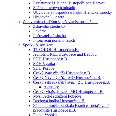
Restaurace U Jelena Hustopeče nad Bečvou
Sběrna kovových odpadů
Ubytovna a hospůdka u hájku Hranické Loučky
Ubytování u jezera
Zdravotnictví a Dům s pečovatelskou službou
Zdravotní středisko
Lékárna
Pečovatelská služba
Informační portál o lécích
Spolky & sdružení
TJ SOKOL Hustopeče n.B.
Jednota OREL Hustopeče nad Bečvou
SDH Hustopeče n.B.
SDH Vysoká
SDH Poruba
Český svaz včelařů Hustopeče n.B.
Český červený kříž - MO Hustopeče n.B.
Český zahradkářský svaz - ZO Hustopeče n.B.
Aktuality
Český rybářský svaz - MO Hustopeče n.B.
Myslivecké sdružení Pobečví
Dechová hudba Hustopeče n.B.
Základní umělecká škola Hranice - detašované
pracoviště Hustopeče n.B.
Fotbal Vysoká