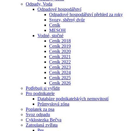
Odpady, Voda
Odpadové hospodářství
Odpadové hospodářství přehled za roky
Svozy, sběrný dvůr
Ceník
MESOH
Vodné, stočné
Ceník 2018
Ceník 2019
Ceník 2020
Ceník 2021
Ceník 2022
Ceník 2023
Ceník 2024
Ceník 2025
Ceník 2026
Potřebuji si vyřídit
Pro podnikatele
Databáze podnikatelských nemovitostí
Průmyslová zóna
Poplatek za psa
Svoz odpadu
Cyklostezka Bečva
Zatoulaná zvířata
Pes