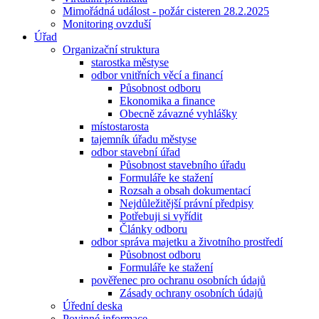
Mimořádná událost - požár cisteren 28.2.2025
Monitoring ovzduší
Úřad
Organizační struktura
starostka městyse
odbor vnitřních věcí a financí
Působnost odboru
Ekonomika a finance
Obecně závazné vyhlášky
místostarosta
tajemník úřadu městyse
odbor stavební úřad
Působnost stavebního úřadu
Formuláře ke stažení
Rozsah a obsah dokumentací
Nejdůležitější právní předpisy
Potřebuji si vyřídit
Články odboru
odbor správa majetku a životního prostředí
Působnost odboru
Formuláře ke stažení
pověřenec pro ochranu osobních údajů
Zásady ochrany osobních údajů
Úřední deska
Povinné informace