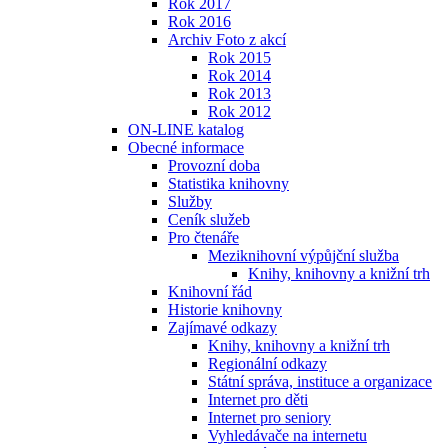
Rok 2017
Rok 2016
Archiv Foto z akcí
Rok 2015
Rok 2014
Rok 2013
Rok 2012
ON-LINE katalog
Obecné informace
Provozní doba
Statistika knihovny
Služby
Ceník služeb
Pro čtenáře
Meziknihovní výpůjční služba
Knihy, knihovny a knižní trh
Knihovní řád
Historie knihovny
Zajímavé odkazy
Knihy, knihovny a knižní trh
Regionální odkazy
Státní správa, instituce a organizace
Internet pro děti
Internet pro seniory
Vyhledávače na internetu