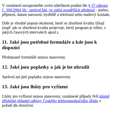
V oznámení nezapomeňte uvést náležitosti podání dle
§ 37 zákona
č. 500/2004 Sb., správní řád, ve znění pozdějších předpisů
- jméno,
příjmení, datum narození, bydliště a telefonní nebo mailový kontakt.
Dále je vhodné popsat okolnosti, které se zhoršené kvality týkají
(např. jak se zhoršená kvalita projevuje, který program je rušen, v
jakých časových intervalech apod.).
11. Jaké jsou potřebné formuláře a kde jsou k
dispozici
Předepsané formuláře nejsou stanoveny.
12. Jaké jsou poplatky a jak je lze uhradit
Správní ani jiné poplatky nejsou stanoveny.
13. Jaké jsou lhůty pro vyřízení
Lhůty pro vyřízení nejsou stanoveny; oznámené případy řeší
místně
příslušné oblastní odbory Českého telekomunikačního úřadu
v
pořadí dle doručení.