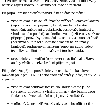
1.) Posluchač rozhlasového nebo televizního vysílání musí vždy
nejprve zajistit kontrolu vlastního přijímacího zařízení.
Při příjmu prostřednictvím individuální antény, zejména:
zkontrolovat instalaci přijímacího zařízení: venkovní antény
(její vhodnost pro přijímaný kanál, mechanický stav,
upevnění, směrování a polarizaci), zesilovače (nutnost a
vhodnost jeho použití), anténního svodu (celistvost, správné
připojení, použití symetrizačního členu), vlastního přijímače
(bezchybnou funkci a správné naladění na přijímaný
kmitočet), přidružených zařízení (připojení audio-video
techniky, satelitního přijímače, set-top-boxu atd.),
prostřednictvím vnitřní (pokojové) nebo jiné náhražkové
antény většinou nelze kvalitní příjem zajistit.
Při společném příjmu prostřednictvím televizního kabelového
rozvodu (dále jen "TKR") nebo společné antény (dále jen "STA"),
zejména:
zkontrolovat celistvost účastnické šňůry, včetně jejího
správného připojení, a vlastní přijímač (jeho bezchybnou
funkci a správné naladění na přijímaný kmitočet),
v případě, že není zjištěna závada vlastního přijímacího