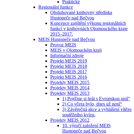
Praktické
Regionální funkce
Obsluhované knihovny střediska
Hustopeče nad Bečvou
Koncepce zajištění výkonu regionálních
funkcí v knihovnách Olomouckého kraje
2015–2017.
MEIS Hustopeče nad Bečvou
Provoz MEIS
MEIS v Olomouckém kraji
Informační zdroje
Projekt MEIS 2019
Projekt MEIS 2018
Projekt MEIS 2017
Projekt MEIS 2016
Projekty MEIS 2015
Projekty MEIS 2014
Projekty MEIS 2013
1) Pojďme si hrát s Evropskou unií“
2) Co včera bylo, dnes už není“
3) Závěrečná akce a vyhlášení vítěze
soutěžního kvízu.
Projekty MEIS 2012
10. výročí založení MEIS
Hustopeče nad Bečvou