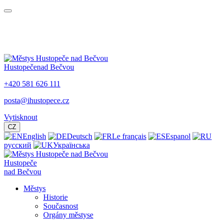
Hustopeče
nad Bečvou
+420 581 626 111
posta@ihustopece.cz
Vytisknout
CZ
English
Deutsch
Le français
Espanol
русский
Українська
Hustopeče
nad Bečvou
Městys
Historie
Současnost
Orgány městyse