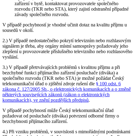
zařízení v bytě, kontaktovat provozovatele společného
rozvodu (TKR nebo STA), který zajistí odstranění případné
závady společného rozvodu.
V případě pochybností je vhodné učinit dotaz na kvalitu příjmu u
sousedů v okolí.
2.) V případě nedostatečného pokrytí televizním nebo rozhlasovým
signálem je třeba, aby orgány místní samosprávy požadovaly jeho
zlepšení u provozovatele příslušného televizního nebo rozhlasového
vysílání.
3.) V případě přetrvávajících problémů s kvalitou příjmu a při
bezchybné funkci přijímacího zařízení posluchače (diváka) a
společného rozvodu (TKR nebo STA) je možné požádat Český
telekomunikační úřad o zjištění zdroje rušení dle
§ 100 odst. 6
zákona č. 127/2005 Sb., o elektronických komunikacích a o změně
některých souvisejících zákonů (zákon o elektronických
komunikacích), ve znění pozdějších předpisů
.
V případě pochybností může Český telekomunikační úřad
požadovat od posluchače (diváka) potvrzení odborné firmy o
bezchybnosti přijímacího zařízení.
4.) Při vzniku problémů, v souvislosti s mimořádnými podmínkami