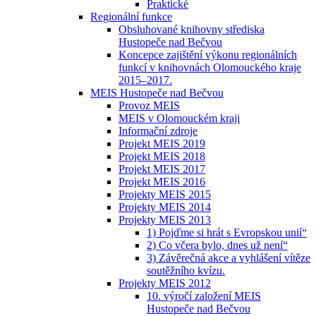
Praktické
Regionální funkce
Obsluhované knihovny střediska
Hustopeče nad Bečvou
Koncepce zajištění výkonu regionálních
funkcí v knihovnách Olomouckého kraje
2015–2017.
MEIS Hustopeče nad Bečvou
Provoz MEIS
MEIS v Olomouckém kraji
Informační zdroje
Projekt MEIS 2019
Projekt MEIS 2018
Projekt MEIS 2017
Projekt MEIS 2016
Projekty MEIS 2015
Projekty MEIS 2014
Projekty MEIS 2013
1) Pojďme si hrát s Evropskou unií“
2) Co včera bylo, dnes už není“
3) Závěrečná akce a vyhlášení vítěze
soutěžního kvízu.
Projekty MEIS 2012
10. výročí založení MEIS
Hustopeče nad Bečvou