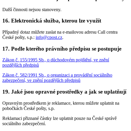
Další činnosti nejsou stanoveny.
16. Elektronická služba, kterou lze využít
Případný dotaz můžete zaslat na e-mailovou adresu Call centra
České pošty, s.p.:
info@cpost.cz
.
17. Podle kterého právního předpisu se postupuje
Zákon č. 155/1995 Sb., o důchodovém pojištění, ve znění
pozdějších předpisů
Zákon č. 582/1991 Sb., o organizaci a provádění sociálního
zabezpečení, ve znění pozdějších předpisů
19. Jaké jsou opravné prostředky a jak se uplatňují
Opravným prostředkem je reklamace, kterou můžete uplatnit na
pobočkách České pošty, s.p.
Reklamaci přiznané částky lze uplatnit pouze na České správě
sociálního zabezpečení.