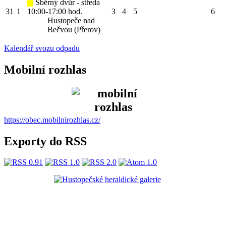
Sběrný dvůr - středa
31
1
10:00-17:00 hod.
3
4
5
6
Hustopeče nad
Bečvou (Přerov)
Kalendář svozu odpadu
Mobilní rozhlas
https://obec.mobilnirozhlas.cz/
Exporty do RSS