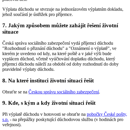
Výplata důchodu se stvrzuje na jednorázovém výplatním dokladu,
jehož součástí je ústřižek pro příjemce.
7. Jakým způsobem můžete zahájit řešení životní
situace
Česká správa sociálního zabezpečení vydá příjemci důchodu
"Rozhodnutí o přiznání důchodu" a "Oznámení o výplatě", ve
kterém je uvedeno od kdy, na které poště a v jaké výši bude
vyplácen důchod, včetně vyúčtování doplatku důchodu, který
příjemci důchodu náleží za období od doby rozhodnutí do doby
pravidelné výplaty důchodu.
8. Na které instituci životní situaci řešit
Obraťte se na
Českou správu sociálního zabezpečení
.
9. Kde, s kým a kdy životní situaci řešit
Při výplatě důchodu v hotovosti se obraťte na
pobočky České pošty,
s.p.
- na přepážky poskytující důchodovou službu (v hodinách pro
veřejnost).