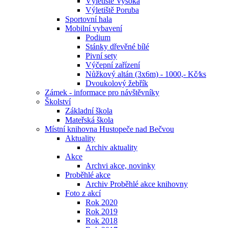
Výletiště Vysoká
Výletiště Poruba
Sportovní hala
Mobilní vybavení
Podium
Stánky dřevěné bílé
Pivní sety
Výčepní zařízení
Nůžkový altán (3x6m) - 1000,- Kč⁄ks
Dvoukolový žebřík
Zámek - informace pro návštěvníky
Školství
Základní škola
Mateřská škola
Místní knihovna Hustopeče nad Bečvou
Aktuality
Archiv aktuality
Akce
Archvi akce, novinky
Proběhlé akce
Archiv Proběhlé akce knihovny
Foto z akcí
Rok 2020
Rok 2019
Rok 2018