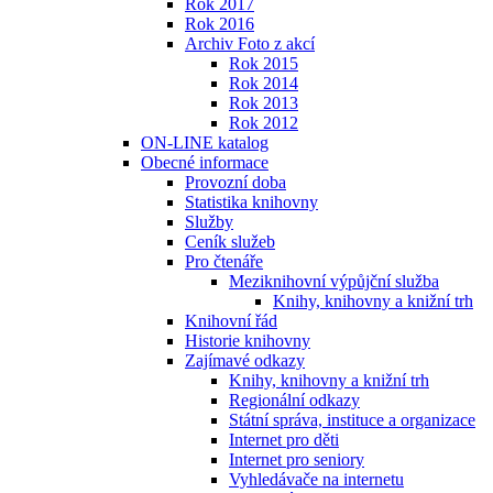
Rok 2017
Rok 2016
Archiv Foto z akcí
Rok 2015
Rok 2014
Rok 2013
Rok 2012
ON-LINE katalog
Obecné informace
Provozní doba
Statistika knihovny
Služby
Ceník služeb
Pro čtenáře
Meziknihovní výpůjční služba
Knihy, knihovny a knižní trh
Knihovní řád
Historie knihovny
Zajímavé odkazy
Knihy, knihovny a knižní trh
Regionální odkazy
Státní správa, instituce a organizace
Internet pro děti
Internet pro seniory
Vyhledávače na internetu