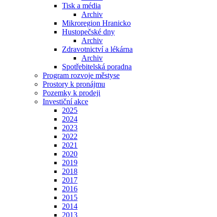
Tisk a média
Archiv
Mikroregion Hranicko
Hustopečské dny
Archiv
Zdravotnictví a lékárna
Archiv
Spotřebitelská poradna
Program rozvoje městyse
Prostory k pronájmu
Pozemky k prodeji
Investiční akce
2025
2024
2023
2022
2021
2020
2019
2018
2017
2016
2015
2014
2013