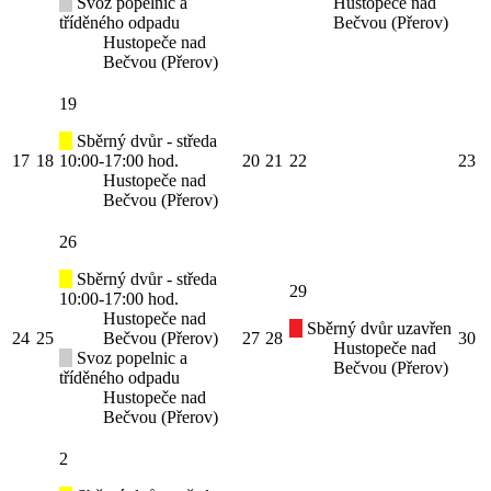
Svoz popelnic a
Hustopeče nad
tříděného odpadu
Bečvou (Přerov)
Hustopeče nad
Bečvou (Přerov)
19
Sběrný dvůr - středa
17
18
10:00-17:00 hod.
20
21
22
23
Hustopeče nad
Bečvou (Přerov)
26
Sběrný dvůr - středa
29
10:00-17:00 hod.
Hustopeče nad
Sběrný dvůr uzavřen
24
25
Bečvou (Přerov)
27
28
30
Hustopeče nad
Svoz popelnic a
Bečvou (Přerov)
tříděného odpadu
Hustopeče nad
Bečvou (Přerov)
2