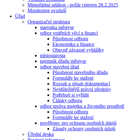
Mimořádná událost - požár cisteren 28.2.2025
Monitoring ovzduší
Úřad
Organizační struktura
starostka městyse
odbor vnitřních věcí a financí
Působnost odboru
Ekonomika a finance
Obecně závazné vyhlášky
místostarosta
tajemník úřadu městyse
odbor stavební úřad
Působnost stavebního úřadu
Formuláře ke stažení
Rozsah a obsah dokumentací
Nejdůležitější právní předpisy
Potřebuji si vyřídit
Články odboru
odbor správa majetku a životního prostředí
Působnost odboru
Formuláře ke stažení
pověřenec pro ochranu osobních údajů
Zásady ochrany osobních údajů
Úřední deska
Povinné informace