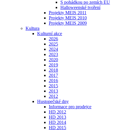
S pohádkou po zemích EU
Halloweenské tvoření
Projekty MEIS 2011
Projekty MEIS 2010
Projekty MEIS 2009
Kultura
Kulturní akce
2026
2025
2024
2023
2020
2019
2018
2017
2016
2015
2013
2012
Hustopečské dny
Informace pro prodejce
HD 2012
HD 2013
HD 2014
HD 2015