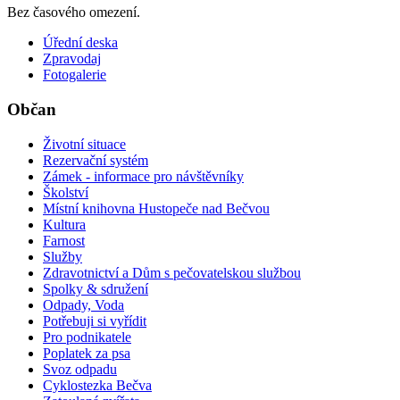
Bez časového omezení.
Úřední deska
Zpravodaj
Fotogalerie
Občan
Životní situace
Rezervační systém
Zámek - informace pro návštěvníky
Školství
Místní knihovna Hustopeče nad Bečvou
Kultura
Farnost
Služby
Zdravotnictví a Dům s pečovatelskou službou
Spolky & sdružení
Odpady, Voda
Potřebuji si vyřídit
Pro podnikatele
Poplatek za psa
Svoz odpadu
Cyklostezka Bečva