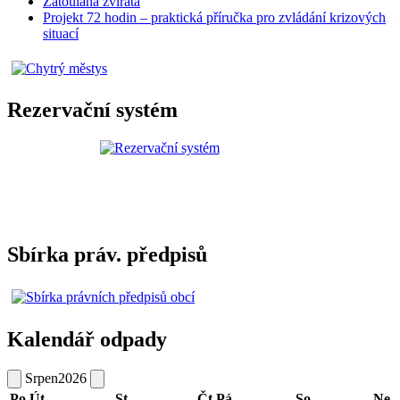
Zatoulaná zvířata
Projekt 72 hodin – praktická příručka pro zvládání krizových
situací
Rezervační systém
Sbírka práv. předpisů
Kalendář odpady
Srpen
2026
Po
Út
St
Čt
Pá
So
Ne