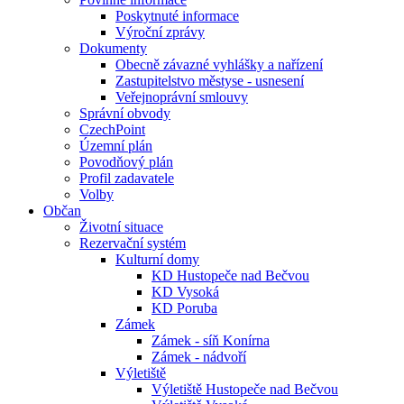
Poskytnuté informace
Výroční zprávy
Dokumenty
Obecně závazné vyhlášky a nařízení
Zastupitelstvo městyse - usnesení
Veřejnoprávní smlouvy
Správní obvody
CzechPoint
Územní plán
Povodňový plán
Profil zadavatele
Volby
Občan
Životní situace
Rezervační systém
Kulturní domy
KD Hustopeče nad Bečvou
KD Vysoká
KD Poruba
Zámek
Zámek - síň Konírna
Zámek - nádvoří
Výletiště
Výletiště Hustopeče nad Bečvou