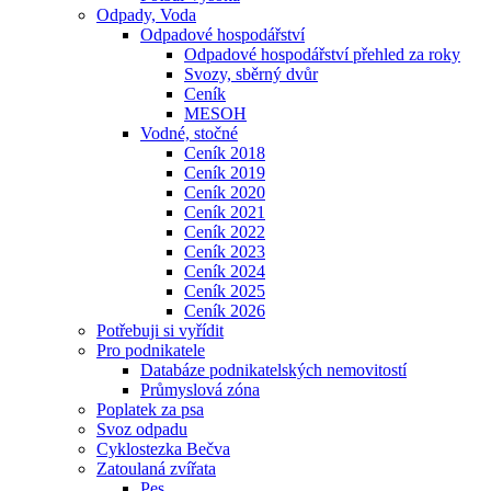
Odpady, Voda
Odpadové hospodářství
Odpadové hospodářství přehled za roky
Svozy, sběrný dvůr
Ceník
MESOH
Vodné, stočné
Ceník 2018
Ceník 2019
Ceník 2020
Ceník 2021
Ceník 2022
Ceník 2023
Ceník 2024
Ceník 2025
Ceník 2026
Potřebuji si vyřídit
Pro podnikatele
Databáze podnikatelských nemovitostí
Průmyslová zóna
Poplatek za psa
Svoz odpadu
Cyklostezka Bečva
Zatoulaná zvířata
Pes