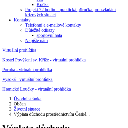
Kočka
Projekt 72 hodin – praktická příručka pro zvládání
krizových situací
Kontakty
Telefonní a e-mailové kontakty
Důležité odkazy
sportovní hala
Napište nám
Virtuální prohlídka
Kostel Povýšení sv. Kříže - virtuální prohlídka
Poruba - virtuální prohlídka
Vysoká - virtuální prohlídka
Hranické Loučky - virtuální prohlídka
Úvodní stránka
Občan
Životní situace
Výplata důchodu prostřednictvím České...