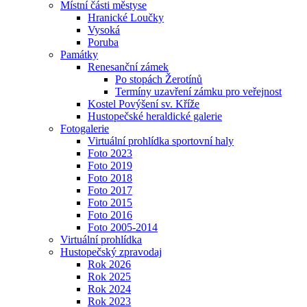
Místní části městyse
Hranické Loučky
Vysoká
Poruba
Památky
Renesanční zámek
Po stopách Žerotínů
Termíny uzavření zámku pro veřejnost
Kostel Povýšení sv. Kříže
Hustopečské heraldické galerie
Fotogalerie
Virtuální prohlídka sportovní haly
Foto 2023
Foto 2019
Foto 2018
Foto 2017
Foto 2015
Foto 2016
Foto 2005-2014
Virtuální prohlídka
Hustopečský zpravodaj
Rok 2026
Rok 2025
Rok 2024
Rok 2023