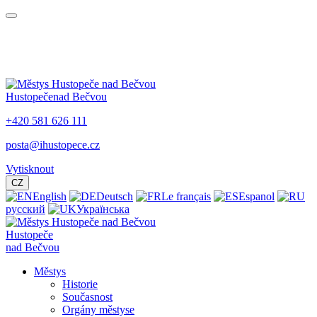
Hustopeče
nad Bečvou
+420 581 626 111
posta@ihustopece.cz
Vytisknout
CZ
English
Deutsch
Le français
Espanol
русский
Українська
Hustopeče
nad Bečvou
Městys
Historie
Současnost
Orgány městyse