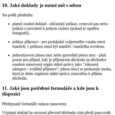
10. Jaké doklady je nutné mít s sebou
Na poště předložte:
platný osobní doklad - občanský průkaz, cestovní pas nebo
průkaz o povolení k pobytu cizince (pokud je opatřen
fotografií),
průkaz příjemce - pro prokázání vzájemného vztahu mezi
manželi; v průkazu musí být manžel / manželka uvedena,
jednorázovou plnou moc nebo generální plnou moc - platí
pouze pro případ, kdy je příjemcem důchodu za důchodce
soudem stanovený orgán státní správy jako "zákonný
zástupce - zvláštní příjemce"; plnou mocí se prokazuje osoba,
která je tímto orgánem státní správy zmocněna k příjmu
důchodu.
11. Jaké jsou potřebné formuláře a kde jsou k
dispozici
Předepsané formuláře nejsou stanoveny.
Výplatní doklad ke stvrzení převzetí důchodu vám předá pracovník