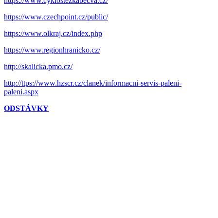
https://www.cyklostezkabecva.cz/
https://www.czechpoint.cz/public/
https://www.olkraj.cz/index.php
https://www.regionhranicko.cz/
http://skalicka.pmo.cz/
http://ttps://www.hzscr.cz/clanek/informacni-servis-paleni-
paleni.aspx
ODSTÁVKY