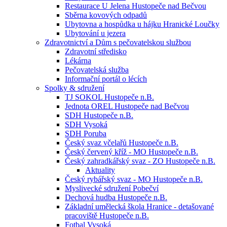
Restaurace U Jelena Hustopeče nad Bečvou
Sběrna kovových odpadů
Ubytovna a hospůdka u hájku Hranické Loučky
Ubytování u jezera
Zdravotnictví a Dům s pečovatelskou službou
Zdravotní středisko
Lékárna
Pečovatelská služba
Informační portál o lécích
Spolky & sdružení
TJ SOKOL Hustopeče n.B.
Jednota OREL Hustopeče nad Bečvou
SDH Hustopeče n.B.
SDH Vysoká
SDH Poruba
Český svaz včelařů Hustopeče n.B.
Český červený kříž - MO Hustopeče n.B.
Český zahradkářský svaz - ZO Hustopeče n.B.
Aktuality
Český rybářský svaz - MO Hustopeče n.B.
Myslivecké sdružení Pobečví
Dechová hudba Hustopeče n.B.
Základní umělecká škola Hranice - detašované
pracoviště Hustopeče n.B.
Fotbal Vysoká