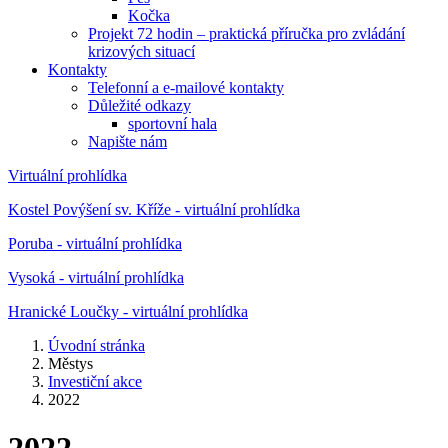
Kočka
Projekt 72 hodin – praktická příručka pro zvládání
krizových situací
Kontakty
Telefonní a e-mailové kontakty
Důležité odkazy
sportovní hala
Napište nám
Virtuální prohlídka
Kostel Povýšení sv. Kříže - virtuální prohlídka
Poruba - virtuální prohlídka
Vysoká - virtuální prohlídka
Hranické Loučky - virtuální prohlídka
Úvodní stránka
Městys
Investiční akce
2022