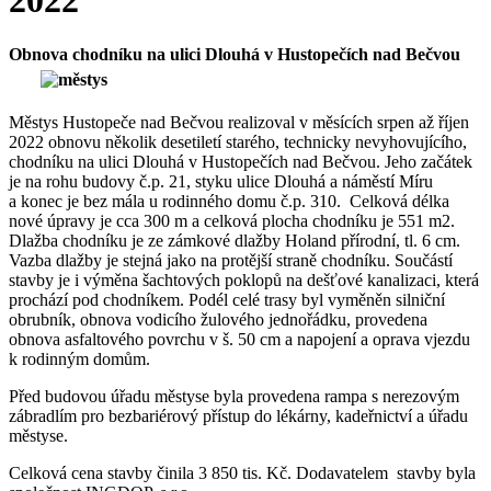
2022
Obnova chodníku na ulici Dlouhá v Hustopečích nad Bečvou
Městys Hustopeče nad Bečvou realizoval v měsících srpen až říjen
2022 obnovu několik desetiletí starého, technicky nevyhovujícího,
chodníku na ulici Dlouhá v Hustopečích nad Bečvou. Jeho začátek
je na rohu budovy č.p. 21, styku ulice Dlouhá a náměstí Míru
a konec je bez mála u rodinného domu č.p. 310. Celková délka
nové úpravy je cca 300 m a celková plocha chodníku je 551 m2.
Dlažba chodníku je ze zámkové dlažby Holand přírodní, tl. 6 cm.
Vazba dlažby je stejná jako na protější straně chodníku. Součástí
stavby je i výměna šachtových poklopů na dešťové kanalizaci, která
prochází pod chodníkem. Podél celé trasy byl vyměněn silniční
obrubník, obnova vodicího žulového jednořádku, provedena
obnova asfaltového povrchu v š. 50 cm a napojení a oprava vjezdu
k rodinným domům.
Před budovou úřadu městyse byla provedena rampa s nerezovým
zábradlím pro bezbariérový přístup do lékárny, kadeřnictví a úřadu
městyse.
Celková cena stavby činila 3 850 tis. Kč. Dodavatelem stavby byla