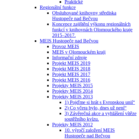
Praktické
Regionální funkce
Obsluhované knihovny střediska
Hustopeče nad Bečvou
Koncepce zajištění výkonu regionálních
funkcí v knihovnách Olomouckého kraje
2015–2017.
MEIS Hustopeče nad Bečvou
Provoz MEIS
MEIS v Olomouckém kraji
Informační zdroje
Projekt MEIS 2019
Projekt MEIS 2018
Projekt MEIS 2017
Projekt MEIS 2016
Projekty MEIS 2015
Projekty MEIS 2014
Projekty MEIS 2013
1) Pojďme si hrát s Evropskou unií“
2) Co včera bylo, dnes už není“
3) Závěrečná akce a vyhlášení vítěze
soutěžního kvízu.
Projekty MEIS 2012
10. výročí založení MEIS
Hustopeče nad Bečvou