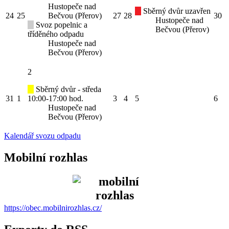
Hustopeče nad
Sběrný dvůr uzavřen
24
25
Bečvou (Přerov)
27
28
30
Hustopeče nad
Svoz popelnic a
Bečvou (Přerov)
tříděného odpadu
Hustopeče nad
Bečvou (Přerov)
2
Sběrný dvůr - středa
31
1
10:00-17:00 hod.
3
4
5
6
Hustopeče nad
Bečvou (Přerov)
Kalendář svozu odpadu
Mobilní rozhlas
https://obec.mobilnirozhlas.cz/