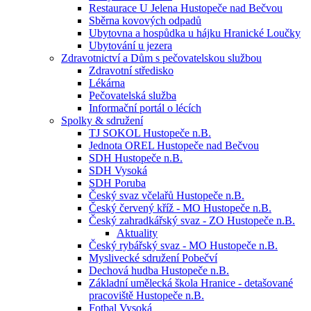
Restaurace U Jelena Hustopeče nad Bečvou
Sběrna kovových odpadů
Ubytovna a hospůdka u hájku Hranické Loučky
Ubytování u jezera
Zdravotnictví a Dům s pečovatelskou službou
Zdravotní středisko
Lékárna
Pečovatelská služba
Informační portál o lécích
Spolky & sdružení
TJ SOKOL Hustopeče n.B.
Jednota OREL Hustopeče nad Bečvou
SDH Hustopeče n.B.
SDH Vysoká
SDH Poruba
Český svaz včelařů Hustopeče n.B.
Český červený kříž - MO Hustopeče n.B.
Český zahradkářský svaz - ZO Hustopeče n.B.
Aktuality
Český rybářský svaz - MO Hustopeče n.B.
Myslivecké sdružení Pobečví
Dechová hudba Hustopeče n.B.
Základní umělecká škola Hranice - detašované
pracoviště Hustopeče n.B.
Fotbal Vysoká