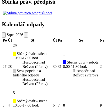
Sbírka práv. předpisů
Kalendář odpady
Srpen
2026
Po
Út
St
Čt
Pá
So
Ne
29
Sběrný dvůr - středa
1
10:00-17:00 hod.
Hustopeče nad
Sběrný dvůr - sobota
27
28
Bečvou (Přerov)
30
31
8:00-11:30 hod.
2
Svoz popelnic a
Hustopeče nad
tříděného odpadu
Bečvou (Přerov)
Hustopeče nad
Bečvou (Přerov)
5
Sběrný dvůr - středa
3
4
10:00-17:00 hod.
6
7
8
9