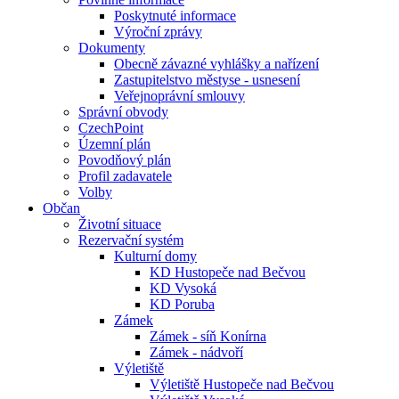
Poskytnuté informace
Výroční zprávy
Dokumenty
Obecně závazné vyhlášky a nařízení
Zastupitelstvo městyse - usnesení
Veřejnoprávní smlouvy
Správní obvody
CzechPoint
Územní plán
Povodňový plán
Profil zadavatele
Volby
Občan
Životní situace
Rezervační systém
Kulturní domy
KD Hustopeče nad Bečvou
KD Vysoká
KD Poruba
Zámek
Zámek - síň Konírna
Zámek - nádvoří
Výletiště
Výletiště Hustopeče nad Bečvou