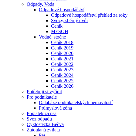
Odpady, Voda
Odpadové hospodářství
Odpadové hospodářství přehled za roky
Svozy, sběrný dvůr
Ceník
MESOH
Vodné, stočné
Ceník 2018
Ceník 2019
Ceník 2020
Ceník 2021
Ceník 2022
Ceník 2023
Ceník 2024
Ceník 2025
Ceník 2026
Potřebuji si vyřídit
Pro podnikatele
Databáze podnikatelských nemovitostí
Průmyslová zóna
Poplatek za psa
Svoz odpadu
Cyklostezka Bečva
Zatoulaná zvířata
Pes