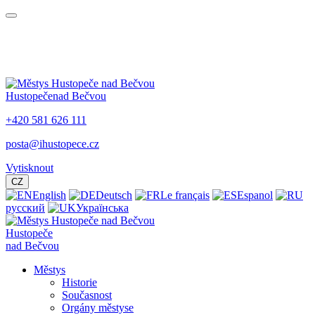
Hustopeče
nad Bečvou
+420 581 626 111
posta@ihustopece.cz
Vytisknout
CZ
English
Deutsch
Le français
Espanol
русский
Українська
Hustopeče
nad Bečvou
Městys
Historie
Současnost
Orgány městyse