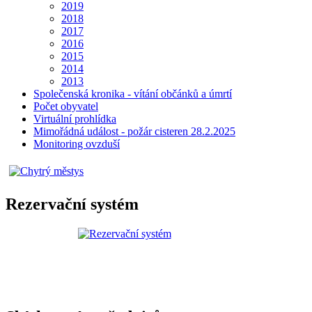
2019
2018
2017
2016
2015
2014
2013
Společenská kronika - vítání občánků a úmrtí
Počet obyvatel
Virtuální prohlídka
Mimořádná událost - požár cisteren 28.2.2025
Monitoring ovzduší
Rezervační systém