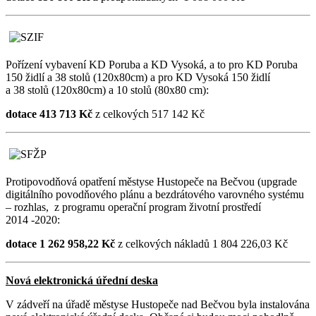
Pořízení vybavení KD Poruba a KD Vysoká, a to pro KD Poruba
150 židlí a 38 stolů (120x80cm) a pro KD Vysoká 150 židlí
a 38 stolů (120x80cm) a 10 stolů (80x80 cm):
dotace 413 713 Kč
z celkových 517 142 Kč
Protipovodňová opatření městyse Hustopeče na Bečvou (upgrade
digitálního povodňového plánu a bezdrátového varovného systému
– rozhlas, z programu operační program životní prostředí
2014 -2020:
dotace 1 262 958,22 Kč
z celkových nákladů 1 804 226,03 Kč
Nová elektronická úřední deska
V zádveří na úřadě městyse Hustopeče nad Bečvou byla instalována