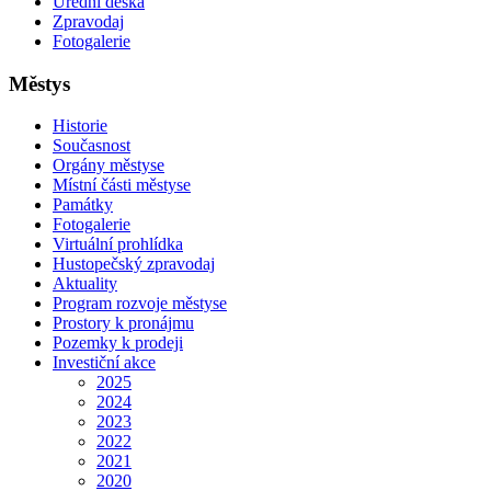
Úřední deska
Zpravodaj
Fotogalerie
Městys
Historie
Současnost
Orgány městyse
Místní části městyse
Památky
Fotogalerie
Virtuální prohlídka
Hustopečský zpravodaj
Aktuality
Program rozvoje městyse
Prostory k pronájmu
Pozemky k prodeji
Investiční akce
2025
2024
2023
2022
2021
2020