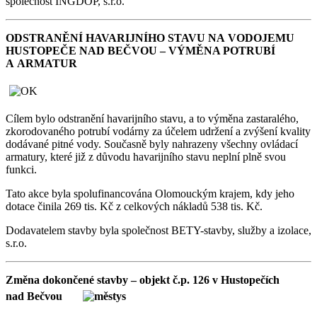
společnost INGDOP, s.r.o.
ODSTRANĚNÍ HAVARIJNÍHO STAVU NA VODOJEMU
HUSTOPEČE NAD BEČVOU – VÝMĚNA POTRUBÍ
A ARMATUR
Cílem bylo odstranění havarijního stavu, a to výměna zastaralého,
zkorodovaného potrubí vodárny za účelem udržení a zvýšení kvality
dodávané pitné vody. Současně byly nahrazeny všechny ovládací
armatury, které již z důvodu havarijního stavu neplní plně svou
funkci.
Tato akce byla spolufinancována Olomouckým krajem, kdy jeho
dotace činila 269 tis. Kč z celkových nákladů 538 tis. Kč.
Dodavatelem stavby byla společnost BETY-stavby, služby a izolace,
s.r.o.
Změna dokončené stavby – objekt č.p. 126 v Hustopečích
nad Bečvou