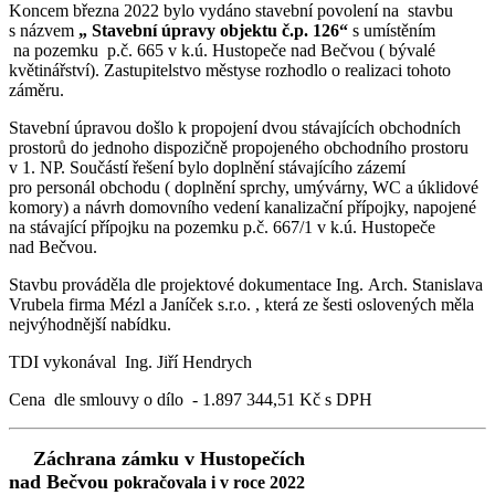
Koncem března 2022 bylo vydáno stavební povolení na stavbu
s názvem
„ Stavební úpravy objektu č.p. 126“
s umístěním
na pozemku p.č. 665 v k.ú. Hustopeče nad Bečvou ( bývalé
květinářství). Zastupitelstvo městyse rozhodlo o realizaci tohoto
záměru.
Stavební úpravou došlo k propojení dvou stávajících obchodních
prostorů do jednoho dispozičně propojeného obchodního prostoru
v 1. NP. Součástí řešení bylo doplnění stávajícího zázemí
pro personál obchodu ( doplnění sprchy, umývárny, WC a úklidové
komory) a návrh domovního vedení kanalizační přípojky, napojené
na stávající přípojku na pozemku p.č. 667/1 v k.ú. Hustopeče
nad Bečvou.
Stavbu prováděla dle projektové dokumentace Ing. Arch. Stanislava
Vrubela firma Mézl a Janíček s.r.o. , která ze šesti oslovených měla
nejvýhodnější nabídku.
TDI vykonával Ing. Jiří Hendrych
Cena dle smlouvy o dílo - 1.897 344,51 Kč s DPH
Záchrana zámku v Hustopečích
nad Bečvou
pokračovala i v roce 2022