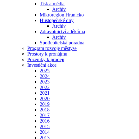
Tisk a média
Archiv
Mikroregion Hranicko
Hustopečské dny
Archiv
Zdravotnictví a lékárna
Archiv
Spotřebitelská poradna
Program rozvoje městyse
Prostory k pronájmu
Pozemky k prodeji
Investiční akce
2025
2024
2023
2022
2021
2020
2019
2018
2017
2016
2015
2014
2013