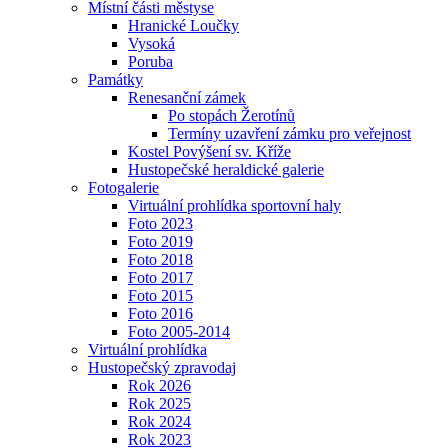
Místní části městyse
Hranické Loučky
Vysoká
Poruba
Památky
Renesanční zámek
Po stopách Žerotínů
Termíny uzavření zámku pro veřejnost
Kostel Povýšení sv. Kříže
Hustopečské heraldické galerie
Fotogalerie
Virtuální prohlídka sportovní haly
Foto 2023
Foto 2019
Foto 2018
Foto 2017
Foto 2015
Foto 2016
Foto 2005-2014
Virtuální prohlídka
Hustopečský zpravodaj
Rok 2026
Rok 2025
Rok 2024
Rok 2023