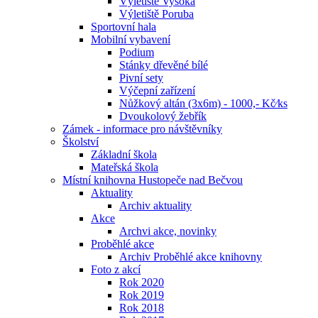
Výletiště Vysoká
Výletiště Poruba
Sportovní hala
Mobilní vybavení
Podium
Stánky dřevěné bílé
Pivní sety
Výčepní zařízení
Nůžkový altán (3x6m) - 1000,- Kč⁄ks
Dvoukolový žebřík
Zámek - informace pro návštěvníky
Školství
Základní škola
Mateřská škola
Místní knihovna Hustopeče nad Bečvou
Aktuality
Archiv aktuality
Akce
Archvi akce, novinky
Proběhlé akce
Archiv Proběhlé akce knihovny
Foto z akcí
Rok 2020
Rok 2019
Rok 2018