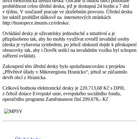
nová elektronická úřední deska. Občané si budou moci pohodlně
prohlédnout celou úřední desku, jež je dostupná 24 hodin a 7 dní
v týdnu. V současně pracuje ve zkušebním provozu. Úřední desku
lze taktéž prohlížet dálkově na internetových stránkách
http://hustopece.imunis.cz/edeska/.
Ovládání desky je uživatelsky jednoduché a intuitivní a je
přizpůsobeno tak, aby ho mohly využívat rovněž invalidní osoby
(deska je vybavena symbolem, po jehož stisknutí dojde k přeskupení
obrazovky tak, aby i člověk sedící na invalidním vozíku byl schopen
zařízení ovládat).
Zakoupení této úřední desky bylo spolufinancováno z projektu
„Přívětivé úřady v Mikroregionu Hranicko“, jehož se zúčastnilo
devět obcí z Hranicka.
Celková hodnota elektronické desky je 220.713,68 Kč s DPH,
z čehož dotace Evropské unie, evropského sociálního fondu,
operačního programu Zaměstnanost činí 209.678,- Kč