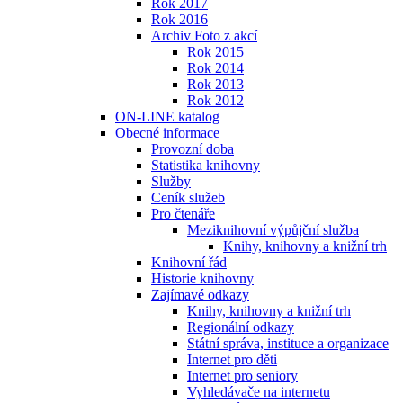
Rok 2017
Rok 2016
Archiv Foto z akcí
Rok 2015
Rok 2014
Rok 2013
Rok 2012
ON-LINE katalog
Obecné informace
Provozní doba
Statistika knihovny
Služby
Ceník služeb
Pro čtenáře
Meziknihovní výpůjční služba
Knihy, knihovny a knižní trh
Knihovní řád
Historie knihovny
Zajímavé odkazy
Knihy, knihovny a knižní trh
Regionální odkazy
Státní správa, instituce a organizace
Internet pro děti
Internet pro seniory
Vyhledávače na internetu