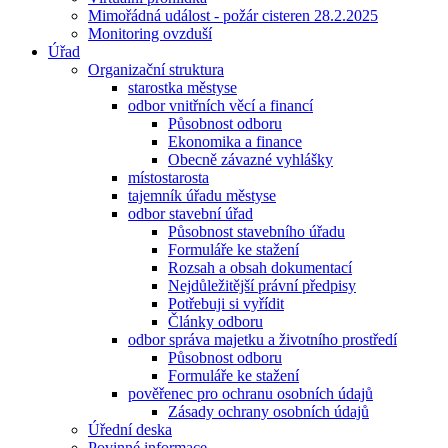
Mimořádná událost - požár cisteren 28.2.2025
Monitoring ovzduší
Úřad
Organizační struktura
starostka městyse
odbor vnitřních věcí a financí
Působnost odboru
Ekonomika a finance
Obecně závazné vyhlášky
místostarosta
tajemník úřadu městyse
odbor stavební úřad
Působnost stavebního úřadu
Formuláře ke stažení
Rozsah a obsah dokumentací
Nejdůležitější právní předpisy
Potřebuji si vyřídit
Články odboru
odbor správa majetku a životního prostředí
Působnost odboru
Formuláře ke stažení
pověřenec pro ochranu osobních údajů
Zásady ochrany osobních údajů
Úřední deska
Povinné informace