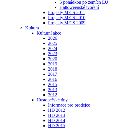
S pohádkou po zemích EU
Halloweenské tvoření
Projekty MEIS 2011
Projekty MEIS 2010
Projekty MEIS 2009
Kultura
Kulturní akce
2026
2025
2024
2023
2020
2019
2018
2017
2016
2015
2013
2012
Hustopečské dny
Informace pro prodejce
HD 2012
HD 2013
HD 2014
HD 2015