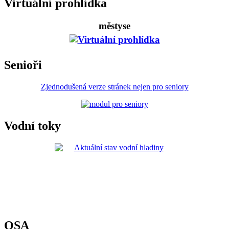
Virtuální prohlídka
městyse
Senioři
Zjednodušená verze stránek nejen pro seniory
Vodní toky
OSA