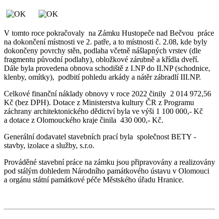
V tomto roce pokračovaly na Zámku Hustopeče nad Bečvou práce
na dokončení místnosti ve 2. patře, a to místnosti č. 2.08, kde byly
dokončeny povrchy stěn, podlaha včetně nášlapných vrstev (dle
fragmentu původní podlahy), obložkové zárubně a křídla dveří.
Dále byla provedena obnova schodiště z I.NP do II.NP (schodnice,
klenby, omítky), podbití pohledu arkády a nátěr zábradlí III.NP.
Celkové finanční náklady obnovy v roce 2022 činily 2 014 972,56
Kč (bez DPH). Dotace z Ministerstva kultury ČR z Programu
záchrany architektonického dědictví byla ve výši 1 100 000,- Kč
a dotace z Olomouckého kraje činila 430 000,- Kč.
Generální dodavatel stavebních prací byla společnost BETY -
stavby, izolace a služby, s.r.o.
Prováděné stavební práce na zámku jsou připravovány a realizovány
pod stálým dohledem Národního památkového ústavu v Olomouci
a orgánu státní památkové péče Městského úřadu Hranice.