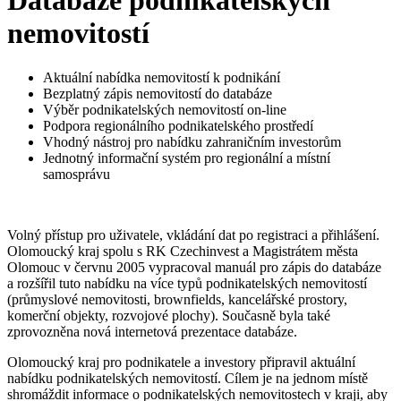
Databáze podnikatelských
nemovitostí
Aktuální nabídka nemovitostí k podnikání
Bezplatný zápis nemovitostí do databáze
Výběr podnikatelských nemovitostí on-line
Podpora regionálního podnikatelského prostředí
Vhodný nástroj pro nabídku zahraničním investorům
Jednotný informační systém pro regionální a místní
samosprávu
Volný přístup pro uživatele, vkládání dat po registraci a přihlášení.
Olomoucký kraj spolu s RK Czechinvest a Magistrátem města
Olomouc v červnu 2005 vypracoval manuál pro zápis do databáze
a rozšířil tuto nabídku na více typů podnikatelských nemovitostí
(průmyslové nemovitosti, brownfields, kancelářské prostory,
komerční objekty, rozvojové plochy). Současně byla také
zprovozněna nová internetová prezentace databáze.
Olomoucký kraj pro podnikatele a investory připravil aktuální
nabídku podnikatelských nemovitostí. Cílem je na jednom místě
shromáždit informace o podnikatelských nemovitostech v kraji, aby