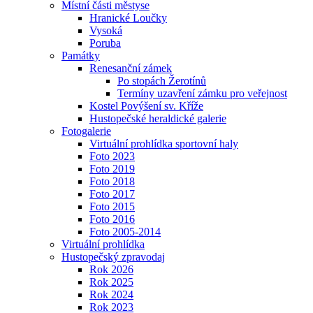
Místní části městyse
Hranické Loučky
Vysoká
Poruba
Památky
Renesanční zámek
Po stopách Žerotínů
Termíny uzavření zámku pro veřejnost
Kostel Povýšení sv. Kříže
Hustopečské heraldické galerie
Fotogalerie
Virtuální prohlídka sportovní haly
Foto 2023
Foto 2019
Foto 2018
Foto 2017
Foto 2015
Foto 2016
Foto 2005-2014
Virtuální prohlídka
Hustopečský zpravodaj
Rok 2026
Rok 2025
Rok 2024
Rok 2023