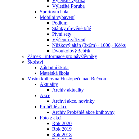
Výletiště Vysoká
Výletiště Poruba
Sportovní hala
Mobilní vybavení
Podium
Stánky dřevěné bílé
Pivní sety
Výčepní zařízení
Nůžkový altán (3x6m) - 1000,- Kč⁄ks
Dvoukolový žebřík
Zámek - informace pro návštěvníky
Školství
Základní škola
Mateřská škola
Místní knihovna Hustopeče nad Bečvou
Aktuality
Archiv aktuality
Akce
Archvi akce, novinky
Proběhlé akce
Archiv Proběhlé akce knihovny
Foto z akcí
Rok 2020
Rok 2019
Rok 2018