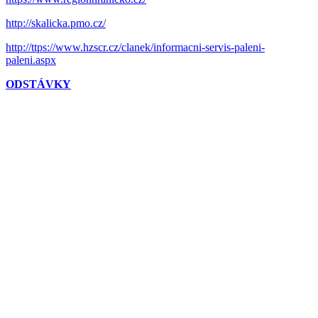
http://skalicka.pmo.cz/
http://ttps://www.hzscr.cz/clanek/informacni-servis-paleni-
paleni.aspx
ODSTÁVKY