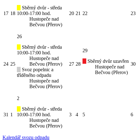
Sběrný dvůr - středa
17
18
10:00-17:00 hod.
20
21
22
23
Hustopeče nad
Bečvou (Přerov)
26
Sběrný dvůr - středa
29
10:00-17:00 hod.
Hustopeče nad
Sběrný dvůr uzavřen
24
25
Bečvou (Přerov)
27
28
30
Hustopeče nad
Svoz popelnic a
Bečvou (Přerov)
tříděného odpadu
Hustopeče nad
Bečvou (Přerov)
2
Sběrný dvůr - středa
31
1
10:00-17:00 hod.
3
4
5
6
Hustopeče nad
Bečvou (Přerov)
Kalendář svozu odpadu