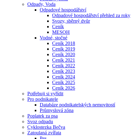
Odpady, Voda
Odpadové hospodářství
Odpadové hospodářství přehled za roky
Svozy, sběrný dvůr
Ceník
MESOH
Vodné, stočné
Ceník 2018
Ceník 2019
Ceník 2020
Ceník 2021
Ceník 2022
Ceník 2023
Ceník 2024
Ceník 2025
Ceník 2026
Potřebuji si vyřídit
Pro podnikatele
Databáze podnikatelských nemovitostí
Průmyslová zóna
Poplatek za psa
Svoz odpadu
Cyklostezka Bečva
Zatoulaná zvířata
Pes