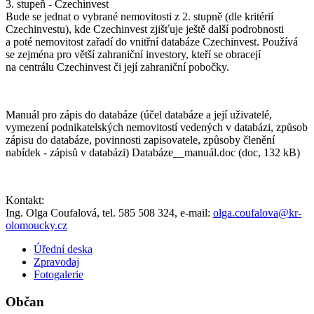
3. stupeň - Czechinvest
Bude se jednat o vybrané nemovitosti z 2. stupně (dle kritérií
Czechinvestu), kde Czechinvest zjišťuje ještě další podrobnosti
a poté nemovitost zařadí do vnitřní databáze Czechinvest. Používá
se zejména pro větší zahraniční investory, kteří se obracejí
na centrálu Czechinvest či její zahraniční pobočky.
Manuál pro zápis do databáze (účel databáze a její uživatelé,
vymezení podnikatelských nemovitostí vedených v databázi, způsob
zápisu do databáze, povinnosti zapisovatele, způsoby členění
nabídek - zápisů v databázi) Databáze__manuál.doc (doc, 132 kB)
Kontakt:
Ing. Olga Coufalová, tel. 585 508 324, e-mail:
olga.coufalova@kr-
olomoucky.cz
Úřední deska
Zpravodaj
Fotogalerie
Občan