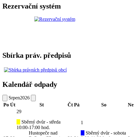
Rezervační systém
Sbírka práv. předpisů
Kalendář odpady
Srpen
2026
Po
Út
St
Čt
Pá
So
Ne
29
Sběrný dvůr - středa
1
10:00-17:00 hod.
Hustopeče nad
Sběrný dvůr - sobota