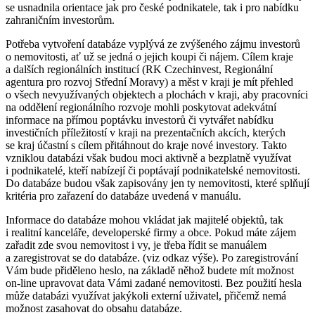
se usnadnila orientace jak pro české podnikatele, tak i pro nabídku
zahraničním investorům.
Potřeba vytvoření databáze vyplývá ze zvýšeného zájmu investorů
o nemovitosti, ať už se jedná o jejich koupi či nájem. Cílem kraje
a dalších regionálních institucí (RK Czechinvest, Regionální
agentura pro rozvoj Střední Moravy) a měst v kraji je mít přehled
o všech nevyužívaných objektech a plochách v kraji, aby pracovníci
na oddělení regionálního rozvoje mohli poskytovat adekvátní
informace na přímou poptávku investorů či vytvářet nabídku
investičních příležitostí v kraji na prezentačních akcích, kterých
se kraj účastní s cílem přitáhnout do kraje nové investory. Takto
vzniklou databázi však budou moci aktivně a bezplatně využívat
i podnikatelé, kteří nabízejí či poptávají podnikatelské nemovitosti.
Do databáze budou však zapisovány jen ty nemovitosti, které splňují
kritéria pro zařazení do databáze uvedená v manuálu.
Informace do databáze mohou vkládat jak majitelé objektů, tak
i realitní kanceláře, developerské firmy a obce. Pokud máte zájem
zařadit zde svou nemovitost i vy, je třeba řídit se manuálem
a zaregistrovat se do databáze. (viz odkaz výše). Po zaregistrování
Vám bude přiděleno heslo, na základě něhož budete mít možnost
on-line upravovat data Vámi zadané nemovitosti. Bez použití hesla
může databázi využívat jakýkoli externí uživatel, přičemž nemá
možnost zasahovat do obsahu databáze.