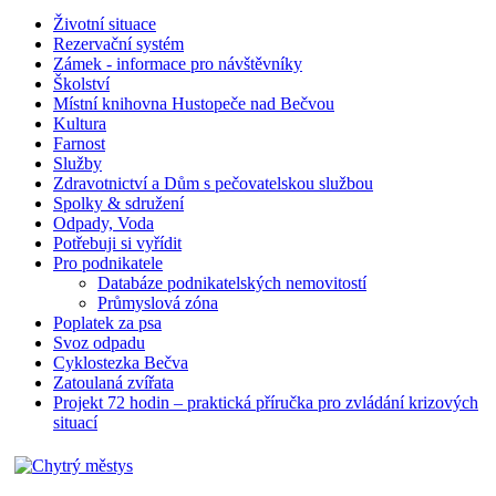
Životní situace
Rezervační systém
Zámek - informace pro návštěvníky
Školství
Místní knihovna Hustopeče nad Bečvou
Kultura
Farnost
Služby
Zdravotnictví a Dům s pečovatelskou službou
Spolky & sdružení
Odpady, Voda
Potřebuji si vyřídit
Pro podnikatele
Databáze podnikatelských nemovitostí
Průmyslová zóna
Poplatek za psa
Svoz odpadu
Cyklostezka Bečva
Zatoulaná zvířata
Projekt 72 hodin – praktická příručka pro zvládání krizových
situací