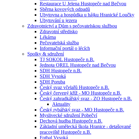
Restaurace U Jelena Hustopeče nad Bečvou
Sběrna kovových odpadů
Ubytovna a hospůdka u hájku Hranické Loučky
Ubytování u jezera
Zdravotnictví a Dům s pečovatelskou službou
Zdravotní středisko
Lékárna
Pečovatelská služba
Informační portál o lécích
Spolky & sdružení
TJ SOKOL Hustopeče n.B.
Jednota OREL Hustopeče nad Bečvou
SDH Hustopeče n.B.
SDH Vysoká
SDH Poruba
Český svaz včelařů Hustopeče n.B.
Český červený kříž - MO Hustopeče n.B.
Český zahradkářský svaz - ZO Hustopeče n.B.
Aktuality
Český rybářský svaz - MO Hustopeče n.B.
Myslivecké sdružení Pobečví
Dechová hudba Hustopeče n.B.
Základní umělecká škola Hranice - detašované
pracoviště Hustopeče n.B.
Fotbal Vysoká