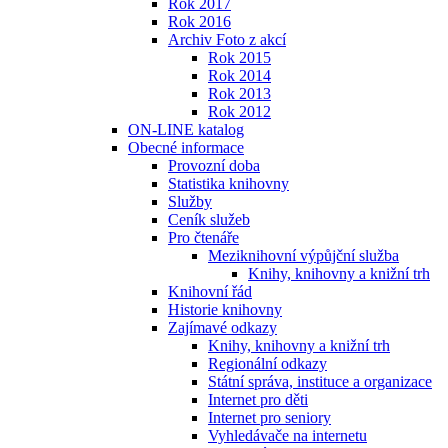
Rok 2017
Rok 2016
Archiv Foto z akcí
Rok 2015
Rok 2014
Rok 2013
Rok 2012
ON-LINE katalog
Obecné informace
Provozní doba
Statistika knihovny
Služby
Ceník služeb
Pro čtenáře
Meziknihovní výpůjční služba
Knihy, knihovny a knižní trh
Knihovní řád
Historie knihovny
Zajímavé odkazy
Knihy, knihovny a knižní trh
Regionální odkazy
Státní správa, instituce a organizace
Internet pro děti
Internet pro seniory
Vyhledávače na internetu