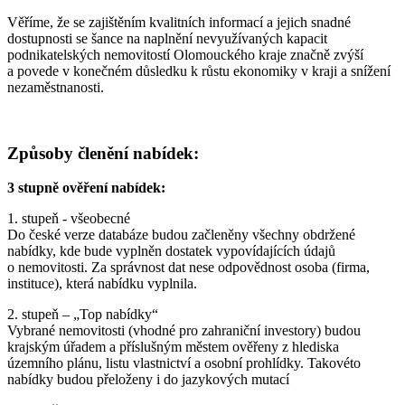
Věříme, že se zajištěním kvalitních informací a jejich snadné
dostupnosti se šance na naplnění nevyužívaných kapacit
podnikatelských nemovitostí Olomouckého kraje značně zvýší
a povede v konečném důsledku k růstu ekonomiky v kraji a snížení
nezaměstnanosti.
Způsoby členění nabídek:
3 stupně ověření nabídek:
1. stupeň - všeobecné
Do české verze databáze budou začleněny všechny obdržené
nabídky, kde bude vyplněn dostatek vypovídajících údajů
o nemovitosti. Za správnost dat nese odpovědnost osoba (firma,
instituce), která nabídku vyplnila.
2. stupeň – „Top nabídky“
Vybrané nemovitosti (vhodné pro zahraniční investory) budou
krajským úřadem a příslušným městem ověřeny z hlediska
územního plánu, listu vlastnictví a osobní prohlídky. Takovéto
nabídky budou přeloženy i do jazykových mutací