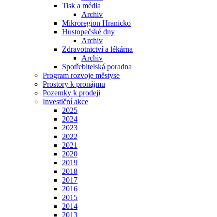
Tisk a média
Archiv
Mikroregion Hranicko
Hustopečské dny
Archiv
Zdravotnictví a lékárna
Archiv
Spotřebitelská poradna
Program rozvoje městyse
Prostory k pronájmu
Pozemky k prodeji
Investiční akce
2025
2024
2023
2022
2021
2020
2019
2018
2017
2016
2015
2014
2013