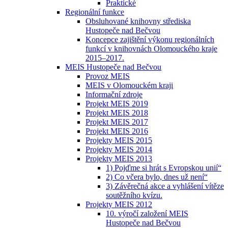
Praktické
Regionální funkce
Obsluhované knihovny střediska
Hustopeče nad Bečvou
Koncepce zajištění výkonu regionálních
funkcí v knihovnách Olomouckého kraje
2015–2017.
MEIS Hustopeče nad Bečvou
Provoz MEIS
MEIS v Olomouckém kraji
Informační zdroje
Projekt MEIS 2019
Projekt MEIS 2018
Projekt MEIS 2017
Projekt MEIS 2016
Projekty MEIS 2015
Projekty MEIS 2014
Projekty MEIS 2013
1) Pojďme si hrát s Evropskou unií“
2) Co včera bylo, dnes už není“
3) Závěrečná akce a vyhlášení vítěze
soutěžního kvízu.
Projekty MEIS 2012
10. výročí založení MEIS
Hustopeče nad Bečvou