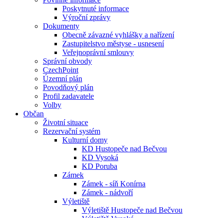
Poskytnuté informace
Výroční zprávy
Dokumenty
Obecně závazné vyhlášky a nařízení
Zastupitelstvo městyse - usnesení
Veřejnoprávní smlouvy
Správní obvody
CzechPoint
Územní plán
Povodňový plán
Profil zadavatele
Volby
Občan
Životní situace
Rezervační systém
Kulturní domy
KD Hustopeče nad Bečvou
KD Vysoká
KD Poruba
Zámek
Zámek - síň Konírna
Zámek - nádvoří
Výletiště
Výletiště Hustopeče nad Bečvou