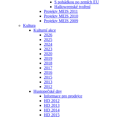
S pohádkou po zemích EU
Halloweenské tvoření
Projekty MEIS 2011
Projekty MEIS 2010
Projekty MEIS 2009
Kultura
Kulturní akce
2026
2025
2024
2023
2020
2019
2018
2017
2016
2015
2013
2012
Hustopečské dny
Informace pro prodejce
HD 2012
HD 2013
HD 2014
HD 2015