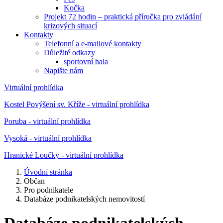
Kočka
Projekt 72 hodin – praktická příručka pro zvládání
krizových situací
Kontakty
Telefonní a e-mailové kontakty
Důležité odkazy
sportovní hala
Napište nám
Virtuální prohlídka
Kostel Povýšení sv. Kříže - virtuální prohlídka
Poruba - virtuální prohlídka
Vysoká - virtuální prohlídka
Hranické Loučky - virtuální prohlídka
Úvodní stránka
Občan
Pro podnikatele
Databáze podnikatelských nemovitostí