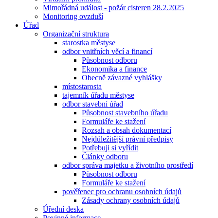
Mimořádná událost - požár cisteren 28.2.2025
Monitoring ovzduší
Úřad
Organizační struktura
starostka městyse
odbor vnitřních věcí a financí
Působnost odboru
Ekonomika a finance
Obecně závazné vyhlášky
místostarosta
tajemník úřadu městyse
odbor stavební úřad
Působnost stavebního úřadu
Formuláře ke stažení
Rozsah a obsah dokumentací
Nejdůležitější právní předpisy
Potřebuji si vyřídit
Články odboru
odbor správa majetku a životního prostředí
Působnost odboru
Formuláře ke stažení
pověřenec pro ochranu osobních údajů
Zásady ochrany osobních údajů
Úřední deska
Povinné informace