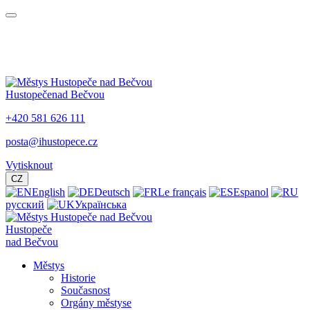
Hustopeče
nad Bečvou
+420 581 626 111
posta@ihustopece.cz
Vytisknout
CZ
English
Deutsch
Le français
Espanol
русский
Українська
Hustopeče
nad Bečvou
Městys
Historie
Současnost
Orgány městyse