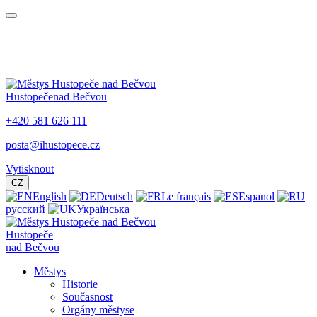
Hustopeče
nad Bečvou
+420 581 626 111
posta@ihustopece.cz
Vytisknout
CZ
English
Deutsch
Le français
Espanol
русский
Українська
Hustopeče
nad Bečvou
Městys
Historie
Současnost
Orgány městyse