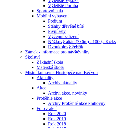
Výletiště Vysoká
Výletiště Poruba
Sportovní hala
Mobilní vybavení
Podium
Stánky dřevěné bílé
Pivní sety
Výčepní zařízení
Nůžkový altán (3x6m) - 1000,- Kč⁄ks
Dvoukolový žebřík
Zámek - informace pro návštěvníky
Školství
Základní škola
Mateřská škola
Místní knihovna Hustopeče nad Bečvou
Aktuality
Archiv aktuality
Akce
Archvi akce, novinky
Proběhlé akce
Archiv Proběhlé akce knihovny
Foto z akcí
Rok 2020
Rok 2019
Rok 2018