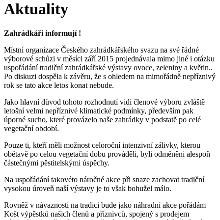
Aktuality
Zahrádkáři informují !
Místní organizace Českého zahrádkářského svazu na své řádné
výborové schůzi v měsíci září 2015 projednávala mimo jiné i otázku
uspořádání tradiční zahrádkářské výstavy ovoce, zeleniny a květin..
Po diskuzi dospěla k závěru, že s ohledem na mimořádně nepříznivý
rok se tato akce letos konat nebude.
Jako hlavní důvod tohoto rozhodnutí vidí členové výboru zvláště
letošní velmi nepříznivé klimatické podmínky, především pak
úporné sucho, které provázelo naše zahrádky v podstatě po celé
vegetační období.
Pouze ti, kteří měli možnost celoroční intenzivní zálivky, kterou
obětavě po celou vegetační dobu prováděli, byli odměněni alespoň
částečnými pěstitelskými úspěchy.
Na uspořádání takovéto náročné akce při snaze zachovat tradiční
vysokou úroveň naší výstavy je to však bohužel málo.
Rovněž v návaznosti na tradici bude jako náhradní akce pořádám
Košt výpěstků našich členů a příznivců, spojený s prodejem