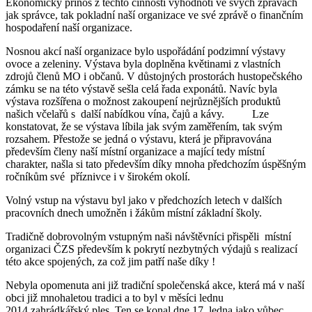
Ekonomický přínos z těchto činností vyhodnotí ve svých zprávách
jak správce, tak pokladní naší organizace ve své zprávě o finančním
hospodaření naší organizace.
Nosnou akcí naší organizace bylo uspořádání podzimní výstavy
ovoce a zeleniny. Výstava byla doplněna květinami z vlastních
zdrojů členů MO i občanů. V důstojných prostorách hustopečského
zámku se na této výstavě sešla celá řada exponátů. Navíc byla
výstava rozšířena o možnost zakoupení nejrůznějších produktů
našich včelařů s další nabídkou vína, čajů a kávy. Lze
konstatovat, že se výstava líbila jak svým zaměřením, tak svým
rozsahem. Přestože se jedná o výstavu, která je připravována
především členy naší místní organizace a mající tedy místní
charakter, našla si tato především díky mnoha předchozím úspěšným
ročníkům své příznivce i v širokém okolí.
Volný vstup na výstavu byl jako v předchozích letech v dalších
pracovních dnech umožněn i žákům místní základní školy.
Tradičně dobrovolným vstupným naši návštěvníci přispěli místní
organizaci ČZS především k pokrytí nezbytných výdajů s realizací
této akce spojených, za což jim patří naše díky !
Nebyla opomenuta ani již tradiční společenská akce, která má v naší
obci již mnohaletou tradici a to byl v měsíci lednu
2014 zahrádkářský ples. Ten se konal dne 17. ledna jako vůbec