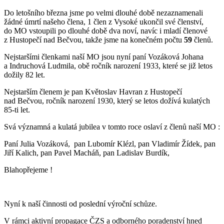
Do letošního března jsme po velmi dlouhé době nezaznamenali
žádné úmrtí našeho člena, 1 člen z Vysoké ukončil své členství,
do MO vstoupili po dlouhé době dva noví, navíc i mladí členové
z Hustopečí nad Bečvou, takže jsme na konečném počtu
59
členů.
Nejstaršími členkami naší MO jsou nyní paní Vozáková Johana
a Indruchová Ludmila, obě ročník narození 1933, které se již letos
dožily 82 let.
Nejstarším členem je pan Květoslav Havran z Hustopečí
nad Bečvou, ročník narození 1930, který se letos dožívá kulatých
85-ti let.
Svá významná a kulatá jubilea v tomto roce oslaví z členů naší MO :
Paní Julia Vozáková, pan Lubomír Klézl, pan Vladimír Žídek, pan
Jiří Kalich, pan Pavel Macháň, pan Ladislav Burdík,
Blahopřejeme !
Nyní k naší činnosti od poslední výroční schůze.
V rámci aktivní propagace ČZS a odborného poradenství hned