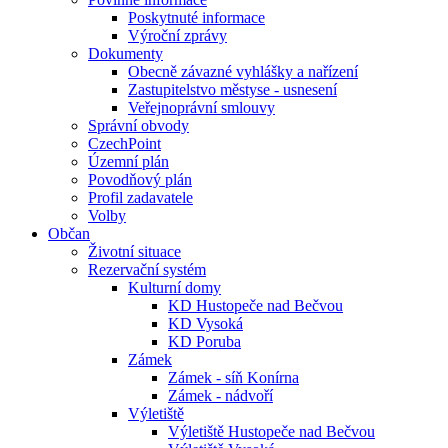
Poskytnuté informace
Výroční zprávy
Dokumenty
Obecně závazné vyhlášky a nařízení
Zastupitelstvo městyse - usnesení
Veřejnoprávní smlouvy
Správní obvody
CzechPoint
Územní plán
Povodňový plán
Profil zadavatele
Volby
Občan
Životní situace
Rezervační systém
Kulturní domy
KD Hustopeče nad Bečvou
KD Vysoká
KD Poruba
Zámek
Zámek - síň Konírna
Zámek - nádvoří
Výletiště
Výletiště Hustopeče nad Bečvou