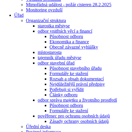
Mimořádná událost - požár cisteren 28.2.2025
Monitoring ovzduší
Úřad
Organizační struktura
starostka městyse
odbor vnitřních věcí a financí
Působnost odboru
Ekonomika a finance
Obecně závazné vyhlášky
místostarosta
tajemník úřadu městyse
odbor stavební úřad
Působnost stavebního úřadu
Formuláře ke stažení
Rozsah a obsah dokumentací
Nejdůležitější právní předpisy
Potřebuji si vyřídit
Články odboru
odbor správa majetku a životního prostředí
Působnost odboru
Formuláře ke stažení
pověřenec pro ochranu osobních údajů
Zásady ochrany osobních údajů
Úřední deska
Povinné informace