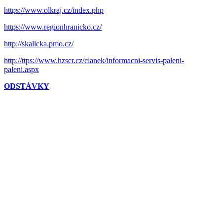
https://www.olkraj.cz/index.php
https://www.regionhranicko.cz/
http://skalicka.pmo.cz/
http://ttps://www.hzscr.cz/clanek/informacni-servis-paleni-
paleni.aspx
ODSTÁVKY