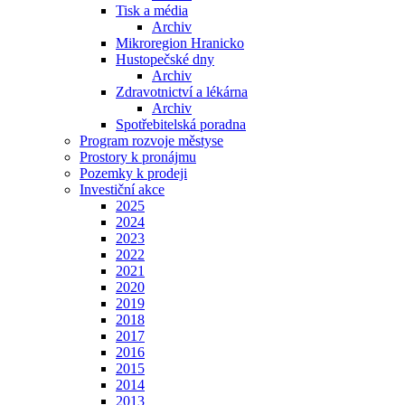
Tisk a média
Archiv
Mikroregion Hranicko
Hustopečské dny
Archiv
Zdravotnictví a lékárna
Archiv
Spotřebitelská poradna
Program rozvoje městyse
Prostory k pronájmu
Pozemky k prodeji
Investiční akce
2025
2024
2023
2022
2021
2020
2019
2018
2017
2016
2015
2014
2013