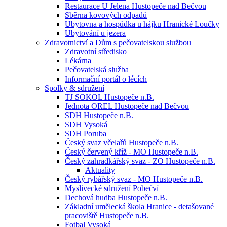
Restaurace U Jelena Hustopeče nad Bečvou
Sběrna kovových odpadů
Ubytovna a hospůdka u hájku Hranické Loučky
Ubytování u jezera
Zdravotnictví a Dům s pečovatelskou službou
Zdravotní středisko
Lékárna
Pečovatelská služba
Informační portál o lécích
Spolky & sdružení
TJ SOKOL Hustopeče n.B.
Jednota OREL Hustopeče nad Bečvou
SDH Hustopeče n.B.
SDH Vysoká
SDH Poruba
Český svaz včelařů Hustopeče n.B.
Český červený kříž - MO Hustopeče n.B.
Český zahradkářský svaz - ZO Hustopeče n.B.
Aktuality
Český rybářský svaz - MO Hustopeče n.B.
Myslivecké sdružení Pobečví
Dechová hudba Hustopeče n.B.
Základní umělecká škola Hranice - detašované
pracoviště Hustopeče n.B.
Fotbal Vysoká