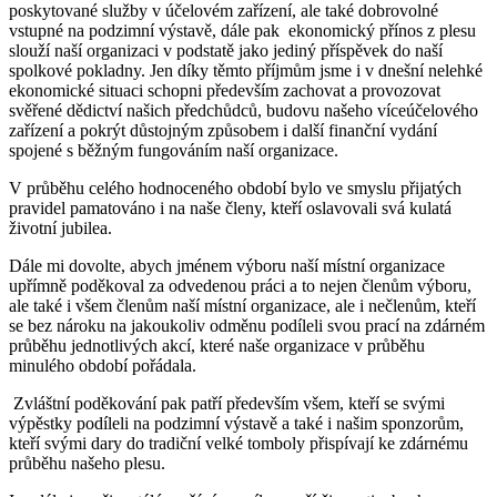
poskytované služby v účelovém zařízení, ale také dobrovolné
vstupné na podzimní výstavě, dále pak ekonomický přínos z plesu
slouží naší organizaci v podstatě jako jediný příspěvek do naší
spolkové pokladny. Jen díky těmto příjmům jsme i v dnešní nelehké
ekonomické situaci schopni především zachovat a provozovat
svěřené dědictví našich předchůdců, budovu našeho víceúčelového
zařízení a pokrýt důstojným způsobem i další finanční vydání
spojené s běžným fungováním naší organizace.
V průběhu celého hodnoceného období bylo ve smyslu přijatých
pravidel pamatováno i na naše členy, kteří oslavovali svá kulatá
životní jubilea.
Dále mi dovolte, abych jménem výboru naší místní organizace
upřímně poděkoval za odvedenou práci a to nejen členům výboru,
ale také i všem členům naší místní organizace, ale i nečlenům, kteří
se bez nároku na jakoukoliv odměnu podíleli svou prací na zdárném
průběhu jednotlivých akcí, které naše organizace v průběhu
minulého období pořádala.
Zvláštní poděkování pak patří především všem, kteří se svými
výpěstky podíleli na podzimní výstavě a také i našim sponzorům,
kteří svými dary do tradiční velké tomboly přispívají ke zdárnému
průběhu našeho plesu.