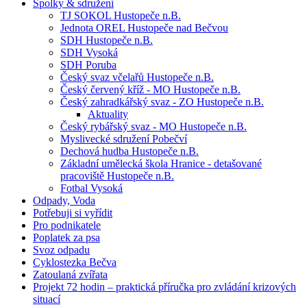
Spolky & sdružení
TJ SOKOL Hustopeče n.B.
Jednota OREL Hustopeče nad Bečvou
SDH Hustopeče n.B.
SDH Vysoká
SDH Poruba
Český svaz včelařů Hustopeče n.B.
Český červený kříž - MO Hustopeče n.B.
Český zahradkářský svaz - ZO Hustopeče n.B.
Aktuality
Český rybářský svaz - MO Hustopeče n.B.
Myslivecké sdružení Pobečví
Dechová hudba Hustopeče n.B.
Základní umělecká škola Hranice - detašované
pracoviště Hustopeče n.B.
Fotbal Vysoká
Odpady, Voda
Potřebuji si vyřídit
Pro podnikatele
Poplatek za psa
Svoz odpadu
Cyklostezka Bečva
Zatoulaná zvířata
Projekt 72 hodin – praktická příručka pro zvládání krizových
situací