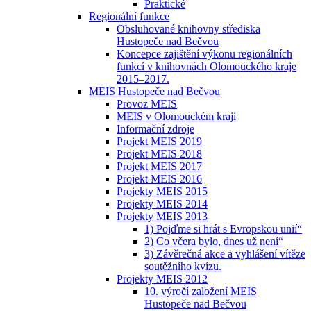
Praktické
Regionální funkce
Obsluhované knihovny střediska
Hustopeče nad Bečvou
Koncepce zajištění výkonu regionálních
funkcí v knihovnách Olomouckého kraje
2015–2017.
MEIS Hustopeče nad Bečvou
Provoz MEIS
MEIS v Olomouckém kraji
Informační zdroje
Projekt MEIS 2019
Projekt MEIS 2018
Projekt MEIS 2017
Projekt MEIS 2016
Projekty MEIS 2015
Projekty MEIS 2014
Projekty MEIS 2013
1) Pojďme si hrát s Evropskou unií“
2) Co včera bylo, dnes už není“
3) Závěrečná akce a vyhlášení vítěze
soutěžního kvízu.
Projekty MEIS 2012
10. výročí založení MEIS
Hustopeče nad Bečvou