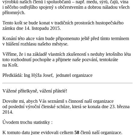
výrobků našich členů i spoluobčanů – např. medu, sýrů, čajů, vína
i něčeho ostřejšího spojený s občerstvením a dobrou náladou všech
přítomných.
Tento košt se bude konat v tradičních prostorách hustopečského
zámku dne 14. listopadu 2015.
Konání této akce vám bude připomenuto ještě před tímto termínem
v hlášení rozhlasu našeho městyse.
Věříme, že i na základě vlastních zkušeností s neduhy letošního léta
toto rozhodnutí pochopíte a přijmete naše pozvání, tentokráte
na Košt.
Předkládá: Ing Hýža Josef, jednatel organizace
Vážené přítelkyně, vážení přátelé!
Dovolte mi, abych Vás seznámil s činností naší organizace
od poslední výroční členské schůze, která se konala dne 23. března
2014.
Úvodem trochu statistiky :
K tomuto datu jsme evidovali celkem
58
členů naší organizace.