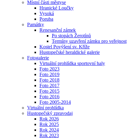
Místní části městyse
Hranické Loučky
Vysoká
Poruba
Památky
Renesanční zámek
Po stopách Žerotínů
Termíny uzavření zámku pro veřejnost
Kostel Povýšení sv. Kříže
Hustopečské heraldické galerie
Fotogalerie
Virtuální prohlídka sportovní haly
Foto 2023
Foto 2019
Foto 2018
Foto 2017
Foto 2015
Foto 2016
Foto 2005-2014
Virtuální prohlídka
Hustopečský zpravodaj
Rok 2026
Rok 2025
Rok 2024
Rok 2023