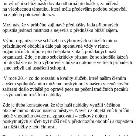
po výroční schůzi následovala odborná přednáška, zaměřená
na všeobecnou tématiku, která měla především podobu odpovědí
na z pléna položené dotazy.
Mrzí nás, že v průběhu zajímavé přednášky řada přítomných
opustila jednací místnost a nejevila o přednášku bližší zájem.
Výbor organizace se scházel na výborových schůzích mimo
prázdninové období a dále pak operativně vždy v rámci
organizačních příprav před nějakou z akcí, pořádaných naší
organizací. Zde je nutno sebekriticky přiznat, že se zhoršila kázeň
při docházce na tyto výborové schůze a dokonce ve třech případech
jsme nebyli ani usnášení schopní.
V roce 2014 co do rozsahu a kvality služeb, které našim členům
a všem spoluobčanům můžeme poskytnout v našem víceúčelovém
zařízení došlo zvláště po opravě pece na pečení tradičních pecáků
k výraznému rozšíření nabídky.
Zde je třeba konstatovat, že této naší nabídky využili většinou
občané mimo obvod našeho městyse. Navíc i z objektivních příčin –
méně vhodného ovoce na zpracování – celkový objem
poskytnutých služeb byl nižší než v předchozím období i s dopadem
na nižší tržby z této činnosti.