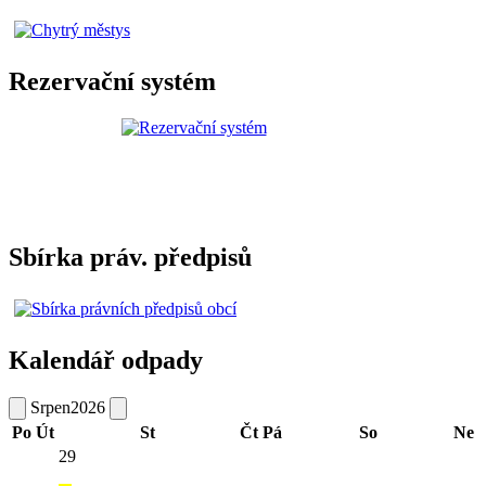
Rezervační systém
Sbírka práv. předpisů
Kalendář odpady
Srpen
2026
Po
Út
St
Čt
Pá
So
Ne
29