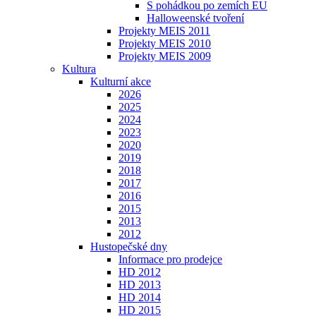
S pohádkou po zemích EU
Halloweenské tvoření
Projekty MEIS 2011
Projekty MEIS 2010
Projekty MEIS 2009
Kultura
Kulturní akce
2026
2025
2024
2023
2020
2019
2018
2017
2016
2015
2013
2012
Hustopečské dny
Informace pro prodejce
HD 2012
HD 2013
HD 2014
HD 2015