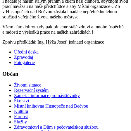
I nadále je našim stálým přáním a cílem naší činnosti, abychom svou
prací navázali na naše předchůdce a aby Místní organizace ČZS
v Hustopečích nad Bečvou zůstala i nadále nepřehlédnutelnou
součástí veřejného života našeho městyse.
Všem nám dohromady pak přejeme stálé zdraví a mnoho úspěchů
a radosti z výsledků práce na našich zahrádkách !
Zprávu předkládá: Ing. Hýža Josef, jednatel organizace
Úřední deska
Zpravodaj
Fotogalerie
Občan
Životní situace
Rezervační systém
Zámek - informace pro návštěvníky
Školství
Místní knihovna Hustopeče nad Bečvou
Kultura
Farnost
Služby
Zdravotnictví a Dům s pečovatelskou službou