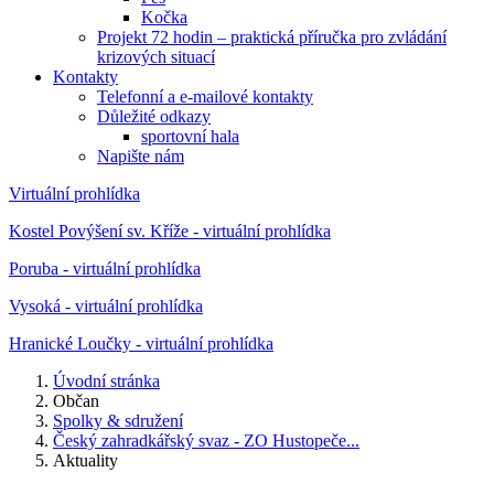
Kočka
Projekt 72 hodin – praktická příručka pro zvládání
krizových situací
Kontakty
Telefonní a e-mailové kontakty
Důležité odkazy
sportovní hala
Napište nám
Virtuální prohlídka
Kostel Povýšení sv. Kříže - virtuální prohlídka
Poruba - virtuální prohlídka
Vysoká - virtuální prohlídka
Hranické Loučky - virtuální prohlídka
Úvodní stránka
Občan
Spolky & sdružení
Český zahradkářský svaz - ZO Hustopeče...
Aktuality