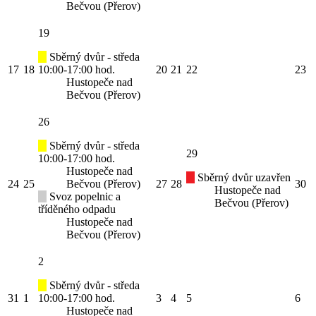
Bečvou (Přerov)
19
Sběrný dvůr - středa
17
18
10:00-17:00 hod.
20
21
22
23
Hustopeče nad
Bečvou (Přerov)
26
Sběrný dvůr - středa
29
10:00-17:00 hod.
Hustopeče nad
Sběrný dvůr uzavřen
24
25
Bečvou (Přerov)
27
28
30
Hustopeče nad
Svoz popelnic a
Bečvou (Přerov)
tříděného odpadu
Hustopeče nad
Bečvou (Přerov)
2
Sběrný dvůr - středa
31
1
10:00-17:00 hod.
3
4
5
6
Hustopeče nad