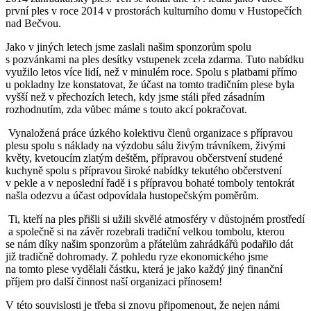
první ples v roce 2014 v prostorách kulturního domu v Hustopečích
nad Bečvou.
Jako v jiných letech jsme zaslali našim sponzorům spolu
s pozvánkami na ples desítky vstupenek zcela zdarma. Tuto nabídku
využilo letos více lidí, než v minulém roce. Spolu s platbami přímo
u pokladny lze konstatovat, že účast na tomto tradičním plese byla
vyšší než v přechozích letech, kdy jsme stáli před zásadním
rozhodnutím, zda vůbec máme s touto akcí pokračovat.
Vynaložená práce úzkého kolektivu členů organizace s přípravou
plesu spolu s náklady na výzdobu sálu živým trávníkem, živými
květy, kvetoucím zlatým deštěm, přípravou občerstvení studené
kuchyně spolu s přípravou široké nabídky tekutého občerstvení
v pekle a v neposlední řadě i s přípravou bohaté tomboly tentokrát
našla odezvu a účast odpovídala hustopečským poměrům.
Ti, kteří na ples přišli si užili skvělé atmosféry v důstojném prostředí
a společně si na závěr rozebrali tradiční velkou tombolu, kterou
se nám díky našim sponzorům a přátelům zahrádkářů podařilo dát
již tradičně dohromady. Z pohledu ryze ekonomického jsme
na tomto plese vydělali částku, která je jako každý jiný finanční
příjem pro další činnost naší organizaci přínosem!
V této souvislosti je třeba si znovu připomenout, že nejen námi