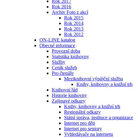
Rok 2017
Rok 2016
Archiv Foto z akcí
Rok 2015
Rok 2014
Rok 2013
Rok 2012
ON-LINE katalog
Obecné informace
Provozní doba
Statistika knihovny
Služby
Ceník služeb
Pro čtenáře
Meziknihovní výpůjční služba
Knihy, knihovny a knižní trh
Knihovní řád
Historie knihovny
Zajímavé odkazy
Knihy, knihovny a knižní trh
Regionální odkazy
Státní správa, instituce a organizace
Internet pro děti
Internet pro seniory
Vyhledávače na internetu