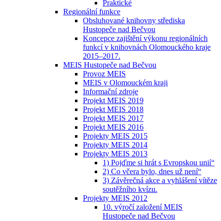
Praktické
Regionální funkce
Obsluhované knihovny střediska
Hustopeče nad Bečvou
Koncepce zajištění výkonu regionálních
funkcí v knihovnách Olomouckého kraje
2015–2017.
MEIS Hustopeče nad Bečvou
Provoz MEIS
MEIS v Olomouckém kraji
Informační zdroje
Projekt MEIS 2019
Projekt MEIS 2018
Projekt MEIS 2017
Projekt MEIS 2016
Projekty MEIS 2015
Projekty MEIS 2014
Projekty MEIS 2013
1) Pojďme si hrát s Evropskou unií“
2) Co včera bylo, dnes už není“
3) Závěrečná akce a vyhlášení vítěze
soutěžního kvízu.
Projekty MEIS 2012
10. výročí založení MEIS
Hustopeče nad Bečvou