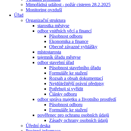
Mimořádná událost - požár cisteren 28.2.2025
Monitoring ovzduší
Úřad
Organizační struktura
starostka městyse
odbor vnitřních věcí a financí
Působnost odboru
Ekonomika a finance
Obecně závazné vyhlášky
místostarosta
tajemník úřadu městyse
odbor stavební úřad
Působnost stavebního úřadu
Formuláře ke stažení
Rozsah a obsah dokumentací
Nejdůležitější právní předpisy
Potřebuji si vyřídit
Články odboru
odbor správa majetku a životního prostředí
Působnost odboru
Formuláře ke stažení
pověřenec pro ochranu osobních údajů
Zásady ochrany osobních údajů
Úřední deska
Povinné informace