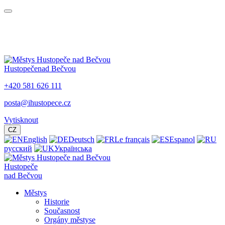
Hustopeče
nad Bečvou
+420 581 626 111
posta@ihustopece.cz
Vytisknout
CZ
English
Deutsch
Le français
Espanol
русский
Українська
Hustopeče
nad Bečvou
Městys
Historie
Současnost
Orgány městyse