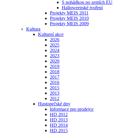
S pohádkou po zemích EU
Halloweenské tvoření
Projekty MEIS 2011
Projekty MEIS 2010
Projekty MEIS 2009
Kultura
Kulturní akce
2026
2025
2024
2023
2020
2019
2018
2017
2016
2015
2013
2012
Hustopečské dny
Informace pro prodejce
HD 2012
HD 2013
HD 2014
HD 2015