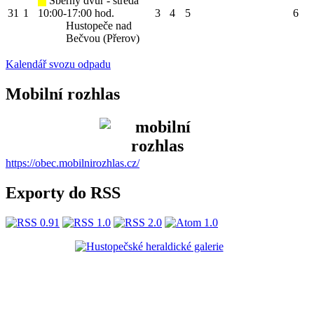
Sběrný dvůr - středa
31
1
10:00-17:00 hod.
3
4
5
6
Hustopeče nad
Bečvou (Přerov)
Kalendář svozu odpadu
Mobilní rozhlas
https://obec.mobilnirozhlas.cz/
Exporty do RSS