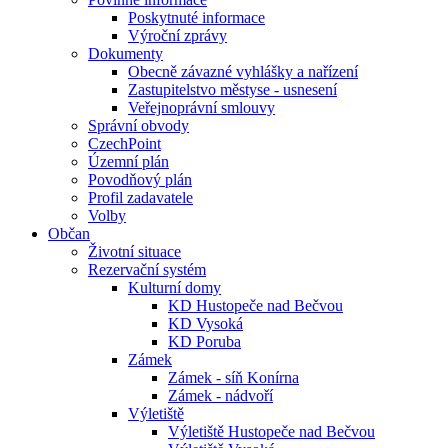
Poskytnuté informace
Výroční zprávy
Dokumenty
Obecně závazné vyhlášky a nařízení
Zastupitelstvo městyse - usnesení
Veřejnoprávní smlouvy
Správní obvody
CzechPoint
Územní plán
Povodňový plán
Profil zadavatele
Volby
Občan
Životní situace
Rezervační systém
Kulturní domy
KD Hustopeče nad Bečvou
KD Vysoká
KD Poruba
Zámek
Zámek - síň Konírna
Zámek - nádvoří
Výletiště
Výletiště Hustopeče nad Bečvou