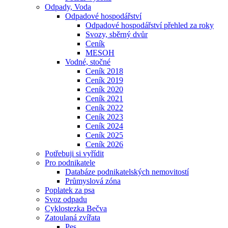
Odpady, Voda
Odpadové hospodářství
Odpadové hospodářství přehled za roky
Svozy, sběrný dvůr
Ceník
MESOH
Vodné, stočné
Ceník 2018
Ceník 2019
Ceník 2020
Ceník 2021
Ceník 2022
Ceník 2023
Ceník 2024
Ceník 2025
Ceník 2026
Potřebuji si vyřídit
Pro podnikatele
Databáze podnikatelských nemovitostí
Průmyslová zóna
Poplatek za psa
Svoz odpadu
Cyklostezka Bečva
Zatoulaná zvířata
Pes