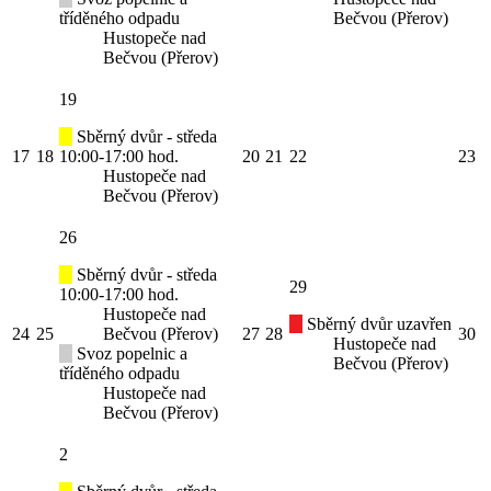
tříděného odpadu
Bečvou (Přerov)
Hustopeče nad
Bečvou (Přerov)
19
Sběrný dvůr - středa
17
18
10:00-17:00 hod.
20
21
22
23
Hustopeče nad
Bečvou (Přerov)
26
Sběrný dvůr - středa
29
10:00-17:00 hod.
Hustopeče nad
Sběrný dvůr uzavřen
24
25
Bečvou (Přerov)
27
28
30
Hustopeče nad
Svoz popelnic a
Bečvou (Přerov)
tříděného odpadu
Hustopeče nad
Bečvou (Přerov)
2