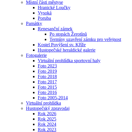
Místní části městyse
Hranické Loučky
Vysoká
Poruba
Památky
Renesanční zámek
Po stopách Žerotínů
Termíny uzavření zámku pro veřejnost
Kostel Povýšení sv. Kříže
Hustopečské heraldické galerie
Fotogalerie
Virtuální prohlídka sportovní haly
Foto 2023
Foto 2019
Foto 2018
Foto 2017
Foto 2015
Foto 2016
Foto 2005-2014
Virtuální prohlídka
Hustopečský zpravodaj
Rok 2026
Rok 2025
Rok 2024
Rok 2023