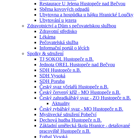
Restaurace U Jelena Hustopeče nad Bečvou
Sběrna kovových odpadů
Ubytovna a hospůdka u hájku Hranické Loučky
Ubytování u jezera
Zdravotnictví a Dům s pečovatelskou službou
Zdravotní středisko
Lékárna
Pečovatelská služba
Informační portál o lécích
Spolky & sdružení
TJ SOKOL Hustopeče n.B.
Jednota OREL Hustopeče nad Bečvou
SDH Hustopeče n.B.
SDH Vysoká
SDH Poruba
Český svaz včelařů Hustopeče n.B.
Český červený kříž - MO Hustopeče n.B.
Český zahradkářský svaz - ZO Hustopeče n.B.
Aktuality
Český rybářský svaz - MO Hustopeče n.B.
Myslivecké sdružení Pobečví
Dechová hudba Hustopeče n.B.
Základní umělecká škola Hranice - detašované
pracoviště Hustopeče n.B.
Fotbal Vysoká