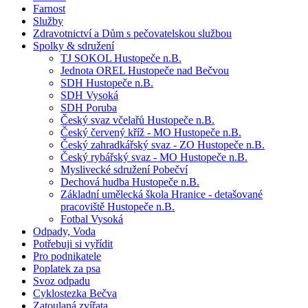
Farnost
Služby
Zdravotnictví a Dům s pečovatelskou službou
Spolky & sdružení
TJ SOKOL Hustopeče n.B.
Jednota OREL Hustopeče nad Bečvou
SDH Hustopeče n.B.
SDH Vysoká
SDH Poruba
Český svaz včelařů Hustopeče n.B.
Český červený kříž - MO Hustopeče n.B.
Český zahradkářský svaz - ZO Hustopeče n.B.
Český rybářský svaz - MO Hustopeče n.B.
Myslivecké sdružení Pobečví
Dechová hudba Hustopeče n.B.
Základní umělecká škola Hranice - detašované
pracoviště Hustopeče n.B.
Fotbal Vysoká
Odpady, Voda
Potřebuji si vyřídit
Pro podnikatele
Poplatek za psa
Svoz odpadu
Cyklostezka Bečva
Zatoulaná zvířata