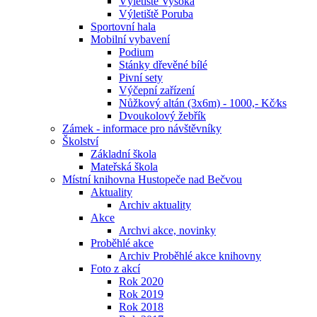
Výletiště Vysoká
Výletiště Poruba
Sportovní hala
Mobilní vybavení
Podium
Stánky dřevěné bílé
Pivní sety
Výčepní zařízení
Nůžkový altán (3x6m) - 1000,- Kč⁄ks
Dvoukolový žebřík
Zámek - informace pro návštěvníky
Školství
Základní škola
Mateřská škola
Místní knihovna Hustopeče nad Bečvou
Aktuality
Archiv aktuality
Akce
Archvi akce, novinky
Proběhlé akce
Archiv Proběhlé akce knihovny
Foto z akcí
Rok 2020
Rok 2019
Rok 2018