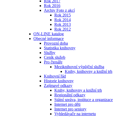
Rok 2017
Rok 2016
Archiv Foto z akcí
Rok 2015
Rok 2014
Rok 2013
Rok 2012
ON-LINE katalog
Obecné informace
Provozní doba
Statistika knihovny
Služby
Ceník služeb
Pro čtenáře
Meziknihovní výpůjční služba
Knihy, knihovny a knižní trh
Knihovní řád
Historie knihovny
Zajímavé odkazy
Knihy, knihovny a knižní trh
Regionální odkazy
Státní správa, instituce a organizace
Internet pro děti
Internet pro seniory
Vyhledávače na internetu