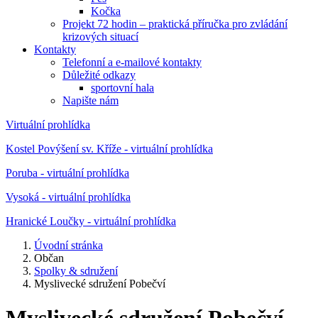
Kočka
Projekt 72 hodin – praktická příručka pro zvládání
krizových situací
Kontakty
Telefonní a e-mailové kontakty
Důležité odkazy
sportovní hala
Napište nám
Virtuální prohlídka
Kostel Povýšení sv. Kříže - virtuální prohlídka
Poruba - virtuální prohlídka
Vysoká - virtuální prohlídka
Hranické Loučky - virtuální prohlídka
Úvodní stránka
Občan
Spolky & sdružení
Myslivecké sdružení Pobečví