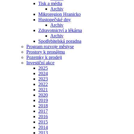
Tisk a média
Archiv
Mikroregion Hranicko
Hustopečské dny
Archiv
Zdravotnictví a lékárna
Archiv
Spotřebitelská poradna
Program rozvoje městyse
Prostory k pronájmu
Pozemky k prodeji
Investiční akce
2025
2024
2023
2022
2021
2020
2019
2018
2017
2016
2015
2014
2013