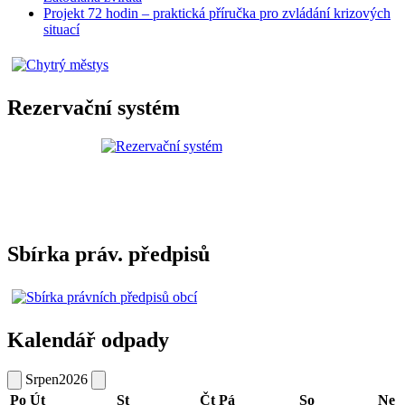
Projekt 72 hodin – praktická příručka pro zvládání krizových
situací
Rezervační systém
Sbírka práv. předpisů
Kalendář odpady
Srpen
2026
Po
Út
St
Čt
Pá
So
Ne