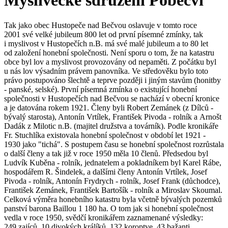
Myslivecké sdružení Pobečví
Tak jako obec Hustopeče nad Bečvou oslavuje v tomto roce 2001 své velké jubileum 800 let od první písemné zmínky, tak i myslivost v Hustopečích n.B. má své malé jubileum a to 80 let od založení honební společnosti. Není sporu o tom, že na katastru obce byl lov a myslivost provozovány od nepaměti. Z počátku byl u nás lov výsadním právem panovníka. Ve středověku bylo toto právo postupováno šlechtě a teprve později i jiným stavům (honitby - panské, selské). První písemná zmínka o existující honební společnosti v Hustopečích nad Bečvou se nachází v obecní kronice a je datována rokem 1921. Členy byli Robert Zemánek (z Dílců -bývalý starosta), Antonín Vrtílek, František Pivoda - rolník a Arnošt Dadák z Milotic n.B. (majitel družstva a továrník). Podle kronikáře Fr. Stuchlíka existovala honební společnost v období let 1921 - 1930 jako "tichá". S postupem času se honební společnost rozrůstala o další členy a tak již v roce 1950 měla 10 členů. Předsedou byl Ludvík Kuběna - rolník, jednatelem a pokladníkem byl Karel Rábe, hospodářem R. Šindelek, a dalšími členy Antonín Vrtílek, Josef Pivoda - rolník, Antonín Frydrych - rolník, Josef Frank (důchodce), František Zemánek, František Bartošík - rolník a Miroslav Skoumal. Celková výměra honebního katastru byla včetně bývalých pozemků panství barona Baillou 1 180 ha. O tom jak si honební společnost vedla v roce 1950, svědčí kronikářem zaznamenané výsledky: 249 zajíců, 10 divokých králíků, 132 koroptve, 43 bažanti, 50 divokých kachen, 2 sluky, 1 jestřáb, 2 krahujci, 15 káně lesní a rousná, 12 vran šedivek, 15 strak, 5 sojek, 8 volavek, 6 srnců, 2 srnčata, 1 liška, 2 tchoři, 10 lasic, 2 veverky, 5 pytlačících psů, 10 pytlačících koček a 15 ks ondater. Nejvíce zajíců bývá na Lhotsku, Dílcích, na Hané a na Bušlíně, koroptví a bažantů na Dolním, za Oborou, a ve Vrbí (u Bečvy). V roce 1951 věnovala honební společnost mateřské škole 1 000 Kč a škole dva nové psací stoly po 5 000 Kč a 300 Kč za sebrané žaludy. Pro zajímavost uvádím, že roční nájemné z honitby činilo v letech 1930 - 1950 4 020 Kč. Velká část nájemného byla zaplacena z dodávek, kdy honební společnost musela povinně odvádět 60% zastřelené užitkové zvěře hospodářskému družstvu nebo na jatky. Při povinné dodávce se platilo v roce 1950 za 1 kg zajíce 17,50 Kčs. Pro zlepšení podmínek pro zvěř bylo v tomto roce vysazeno na pozemcích na pravém břehu Bečvy (při Kladrubské hranici) 550 ks borovic a 150 ks topolů. Politické poměry v roce 1951 donutily větší rolníky odevzdat lovecké zbraně a vystoupit z honební společnosti. Na konci roku 1951 zbyli z honební společnosti jen 3 členové. Jak docházelo ke slučování obcí tak docházelo i ke slučování honiteb. Vznikaly myslivecké jednoty, které sdružovaly několik honiteb. V roce 1956 byla sloučena honitba Poruba, Vysoká a Hustopeče, čímž celková rozloha revíru vzrostla na 1 520 ha. V důsledku nešetrného zcelování pozemků do obrovských honů dochází ke značnému úbytku koroptví a křepelek, které se zde tak hojně vyskytovaly. Naopak s výstavbou rybničních soustav v letech 1954 - 56 dochází k nárůstu stavů divokých kachen. V druhé polovině 60. let v důsledku nebezpečné nákazy myxomatózy prakticky vymizel divoký králík, který byl do té doby rozšířen po celé honitbě. Od roku 1970 dochází k nárůstu stavu drobné zvěře jako je zajíc, bažant, ale i srnčí. Začíná se u nás ukazovat i zvěř jelení a přechází i zvěř černá. V roce 1970 bylo uloveno 350 zajíců, 250 bažantů, 20 ks zvěře srnčí. Králíci a koroptve téměř vymizeli. Ze škodné byly uloveny 3 lišky. Značný nárůst drobné zvěře nastává od roku 1971 do roku 1979, kdy roční odlov dosahuje 700 ks bažantů, 380 - 450 ks zajíců a 30 - 40 ks zvěře srnčí. Avšak od roku 1979 dochází ke značnému poklesu stavů drobné zvěře, že je odlov příkazem ONV Přerov značně omezen a u některých druhů zvěře i zastaven. Například odlov zajíce poklesl v roce 1979 na pouhých 50 ks a bažanta na 150 ks. V roce 1974 je vybudována první bažantí odchovna s líhní v okrese Přerov. Tato líheň byla umístěna u našeho člena p. Františka Rušara, který začal líhnout první bažantí kuřata. Od zemědělského družstva je odkoupena drůbeží odchovna v Porubě a přebudována na odchov bažantů s kmenovým stavem 250 - 350 bažantích slepic a 25 - 30 bažantích kohoutů. V roce 1985 končí líhnutí bažantích kuřat a začínají se líhnout a odchovávat divoké kachny. Kmenové stádo 350 divokých kachen bylo chováno na rybníku Křivoš v Hustopečích nad Bečvou. V Porubě se líhly divoké kachny od roku 1986 do roku 1991. Pro informaci uvádím, že v roce 1986 bylo vylíhnuto 5 000 ks káčat. Nejvyšší líhnutí bylo v roce 1990 a to 13 760 ks káčat. Odchov divokých kachen se jeví jako velmi efektivní. Ročně je vysazováno 700 - 1 000 káčat na rybníky a vodní plochy v okolí obce. Můžeme konstatovat, že v důsledku dlouhodobého vysazování a soustavné péče šly početní stavy divokých kachen nahoru. Průměrný roční odlov činil asi 80 % z vypouštěného množství. V současné době Myslivecké sdružení "Pobečví" Hustopeče nad Bečvou hospodaří na honební ploše o celkové výměře 1 528 ha a k dnešnímu dni má 38 členů. Hlavní náplní je péče o zvěř, její chov, ochrana zušlechťování a lov. Veškeré úsilí je orientováno na vytvoření co nejlepších podmínek pro zvěř. Jedná se o zajišťování krmení pro v zimě strádající zvěř, vysazování remízků v krajině, výstavba přikrmovacích zařízení, každoroční kladení vakcín ke tlumení vztekliny u lišek, odčervování srnčí zvěře při zimním přikrmování, tlumení značně přemnožené škodné a provádění chovatelských odlovů u užitkové zvěře. V roce 2000 bylo uloveno 13 srnců, 5 srn, 7 srnčat, 5 divočáků, 3 zajíci, l bažant, 700 kachen, 15 kun skalních, 16 volavek, 6 lišek a 25 liščat. Z uvedeného vyplývá, že bylo uloveno více lišek než bažantů a zajíců dohromady. Částečně je to způsobeno stále ještě nedobrými podmínkami pro drobnou zvěř a příliš vysokým stavem škodné zvěře - lišek, kun, jezevců, pytlačících koček a psů. Velké ztráty způsobuje také doprava a to železniční, ale hlavně osobní a nákladní automobilová doprava na silnicích. Vždyť kolik nacházejí myslivci přejetých zajíců či sražených kusů srnčí zvěře v okolí silnic. V poslední době se také rozmáhá starý nešvar pytláctví. Dnes už ale pytláci neloví z hladu či vášně, ale čistě z komerčního zájmu. Kolik kusů upytlačené zvěře bez veterinární prohlídky končí na stolech nepoctivých restaurací. Pytláci dnes loví ve skupinách za pomoci nejmodernější techniky z oken svých terénních automobilů. Takovému člověku je úplně jedno, že se jedná o kus určený k chovu. On potřebuje jen kilogramy masa bez ohledu na chovnou hodnotu. O etice myslivosti nemůže být ani řeči. V těchto případech jsou myslivci bezradní. Vždyť každý poctivý myslivec ví, kolik stojí námahy a času péče o zvěř a práce v honitbě, než vezme zbraň a jde na lov. Lov, to je zakončení celoročního úsilí, práce a starostí o zvěř. Na tomto místě je třeba se zmínit také o loveckých úspěších našich členů při lovu trofejové zvěře. Že jsme i na tomto poli úspěšní, svědčí četná uznání a medaile dosažené za trofeje: Zvěř srnčí - 3 bronzové medaile - lovci ing. Hajda Jan, Pekárek Jar., Pavlík Jos. Pravděpodobně nejsilnější předvedená srnčí trofej je od pana Karla Jambora. Tato trofej obdržela na mezinárodní myslivecké výstavě v Lysé nad Labem 115 bodů a stříbrnou medaili. U zvěře černé je třeba zmínit, že tato se v Hustopečích vyskytuje až od poloviny 70. let. První úlovek divočáka patří Robertu Biskupovi, kterého ulovil za pomoci svého tchána a velkého přítele myslivosti Fr. Kremla. Prozatím největší divočák byl uloven v roce 1985 a to Karlem Jamborem. Tento kus vážil po vyvržení 120 kg a věk byl odhadnut na tři roky. Zvěř jelení, která bývá nazývána též zvěří královskou, se v Hustopečích n. B. nacházela jen velice zřídka. Co to bylo slávy, když 7.8.1977 ulovil přítel Karel Jambor nepravidelného desateráka vážícího po vyvržení 120 kg. V témže roce, jen o dva dny později, ulovil jelena p. Kozlík Ladislav. Že se lov daří i na Vysoké o tom svědčí jelen, kterého ulovil Jiří Šnajdr. Co se týče jelení zvěře, zdá se, že tato se v honitbě vyskytuje poslední dobou stále častěji. V letošním roce 2001 začalo naše myslivecké sdružení s odchovem divokých králíků. Cílem je pokusit se o návrat divokého králíka do volné přírody. Ten se zde v hojné míře vyskytoval, ale do dnešních dnů úplně vymizel. Zda bude naše snaha úspěšná ukáže až čas. Jiné je to se zvěří černou. Ta se v okolí Bečvy usadila pravděpodobně nastálo. O tom svědčí letošní pozorování bachyně se 4 selaty na Pastvisku hospodářem Ladislavem Kozlíkem. K dnešnímu dni pracuje ve prospěch myslivosti v Hustopečích n.B. 38 členů, kteří si zvolili na období 1999 - 2004 výbor o tomto složení: předseda - MVDr. Kalich Miroslav, místopředseda - Ing. Vahala Zdenek, jednatel - Kubečka Bedřich, myslivecký hospodář - Kozlík Ladislav, finanční hospodář - Marečková Michaela, brigádnický referent - Ing. Stoklas Miroslav, členové výboru - Biskup Robert, Haška Slavoj, Burdík Ladislav, revizní komise - ing. Jiříček Václav, ing. Šuba Jiří, Veverka Jiří. Předchůdci těchto členů výboru, kteří se zasloužili o rozvoj myslivosti v Hustopečích nad Bečvou byli předsedové Bartošík František, Kuběna Ludvík, gen. v. v. Dvořák František, Veverka Alois, Jambor Karel, Ing. Hajda Jan, Ing. Šuba Jiří a myslivečtí hospodáři Šindelek Rudolf, Ing. Bureš, Skoumal Miroslav, gen.v.v. Dvořák František, Ing. Pražák Vladimír, Ing. Hajda Jan. Závěrem nezbývá než si přát, aby se naše myslivost dále rozvíjela. Aby pro další generace zůstala zachována pestrost v zastoupení jednotlivých druhů zvěře a stavy udrženy na ekologicky přijatelné úrovni. Mějme na paměti předpis pro cech myslivecký z roku 1731 ve kterém stojí : " Ten kdo chce být skutečným myslivcem musí být mlčenlivý, poctivý, opatrný, rozumný, bdělý, bystrý a neohrožený. Ten kdo rozhoduje o životě a smrti zvěře musí stát mravně vysoko. Je - li myslivec oprávněn zvěř usmrcovat, pak z tohoto práva plynou i povinnosti. Je povinen o zvěř pečovat a chránit ji. Myslivec