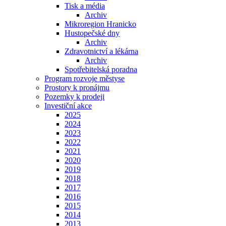
Tisk a média
Archiv
Mikroregion Hranicko
Hustopečské dny
Archiv
Zdravotnictví a lékárna
Archiv
Spotřebitelská poradna
Program rozvoje městyse
Prostory k pronájmu
Pozemky k prodeji
Investiční akce
2025
2024
2023
2022
2021
2020
2019
2018
2017
2016
2015
2014
2013