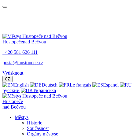
Hustopeče
nad Bečvou
+420 581 626 111
posta@ihustopece.cz
Vytisknout
CZ
English
Deutsch
Le français
Espanol
русский
Українська
Hustopeče
nad Bečvou
Městys
Historie
Současnost
Orgány městyse