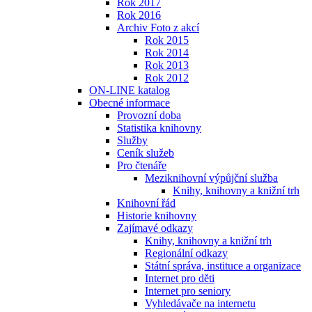
Rok 2017
Rok 2016
Archiv Foto z akcí
Rok 2015
Rok 2014
Rok 2013
Rok 2012
ON-LINE katalog
Obecné informace
Provozní doba
Statistika knihovny
Služby
Ceník služeb
Pro čtenáře
Meziknihovní výpůjční služba
Knihy, knihovny a knižní trh
Knihovní řád
Historie knihovny
Zajímavé odkazy
Knihy, knihovny a knižní trh
Regionální odkazy
Státní správa, instituce a organizace
Internet pro děti
Internet pro seniory
Vyhledávače na internetu