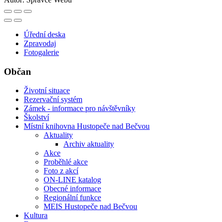
Úřední deska
Zpravodaj
Fotogalerie
Občan
Životní situace
Rezervační systém
Zámek - informace pro návštěvníky
Školství
Místní knihovna Hustopeče nad Bečvou
Aktuality
Archiv aktuality
Akce
Proběhlé akce
Foto z akcí
ON-LINE katalog
Obecné informace
Regionální funkce
MEIS Hustopeče nad Bečvou
Kultura