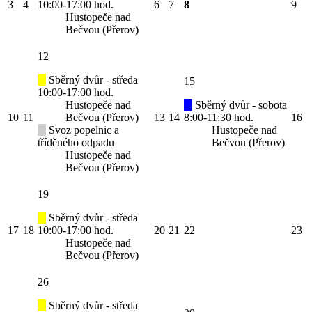
3
4
10:00-17:00 hod.
6
7
8
9
Hustopeče nad
Bečvou (Přerov)
12
Sběrný dvůr - středa
15
10:00-17:00 hod.
Hustopeče nad
Sběrný dvůr - sobota
10
11
Bečvou (Přerov)
13
14
8:00-11:30 hod.
16
Svoz popelnic a
Hustopeče nad
tříděného odpadu
Bečvou (Přerov)
Hustopeče nad
Bečvou (Přerov)
19
Sběrný dvůr - středa
17
18
10:00-17:00 hod.
20
21
22
23
Hustopeče nad
Bečvou (Přerov)
26
Sběrný dvůr - středa