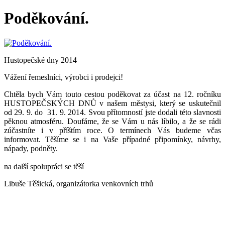
Poděkování.
Hustopečské dny 2014
Vážení řemeslníci, výrobci i prodejci!
Chtěla bych Vám touto cestou poděkovat za účast na 12. ročníku
HUSTOPEČSKÝCH DNŮ v našem městysi, který se uskutečnil
od 29. 9. do 31. 9. 2014. Svou přítomností jste dodali této slavnosti
pěknou atmosféru. Doufáme, že se Vám u nás líbilo, a že se rádi
zúčastníte i v příštím roce. O termínech Vás budeme včas
informovat. Těšíme se i na Vaše případné připomínky, návrhy,
nápady, podněty.
na další spolupráci se těší
Libuše Těšická,
organizátorka venkovních trhů