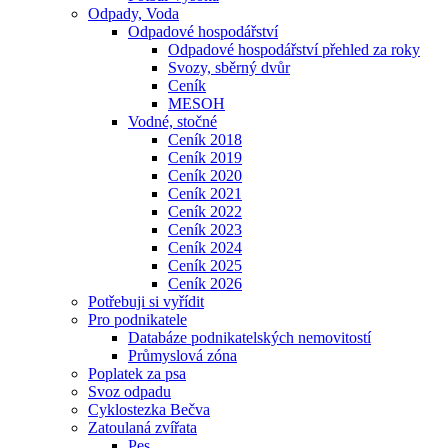
Odpady, Voda
Odpadové hospodářství
Odpadové hospodářství přehled za roky
Svozy, sběrný dvůr
Ceník
MESOH
Vodné, stočné
Ceník 2018
Ceník 2019
Ceník 2020
Ceník 2021
Ceník 2022
Ceník 2023
Ceník 2024
Ceník 2025
Ceník 2026
Potřebuji si vyřídit
Pro podnikatele
Databáze podnikatelských nemovitostí
Průmyslová zóna
Poplatek za psa
Svoz odpadu
Cyklostezka Bečva
Zatoulaná zvířata
Pes