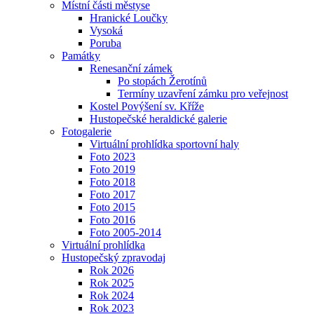
Místní části městyse
Hranické Loučky
Vysoká
Poruba
Památky
Renesanční zámek
Po stopách Žerotínů
Termíny uzavření zámku pro veřejnost
Kostel Povýšení sv. Kříže
Hustopečské heraldické galerie
Fotogalerie
Virtuální prohlídka sportovní haly
Foto 2023
Foto 2019
Foto 2018
Foto 2017
Foto 2015
Foto 2016
Foto 2005-2014
Virtuální prohlídka
Hustopečský zpravodaj
Rok 2026
Rok 2025
Rok 2024
Rok 2023