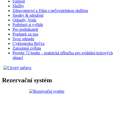
Farnost
Služby
Zdravotnictví a Dům s pečovatelskou službou
Spolky & sdružení
Odpady, Voda
Potřebuji si vyřídit
Pro podnikatele
Poplatek za psa
Svoz odpadu
Cyklostezka Bečva
Zatoulaná zvířata
Projekt 72 hodin – praktická příručka pro zvládání krizových
situací
Rezervační systém