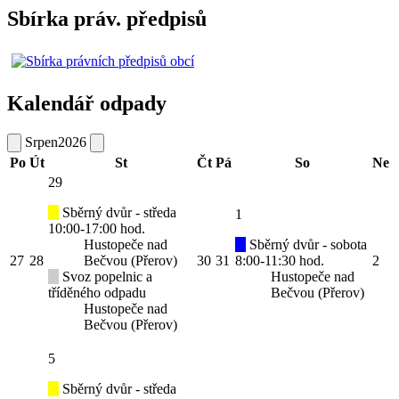
Sbírka práv. předpisů
Kalendář odpady
Srpen
2026
Po
Út
St
Čt
Pá
So
Ne
29
Sběrný dvůr - středa
1
10:00-17:00 hod.
Hustopeče nad
Sběrný dvůr - sobota
27
28
Bečvou (Přerov)
30
31
8:00-11:30 hod.
2
Svoz popelnic a
Hustopeče nad
tříděného odpadu
Bečvou (Přerov)
Hustopeče nad
Bečvou (Přerov)
5
Sběrný dvůr - středa