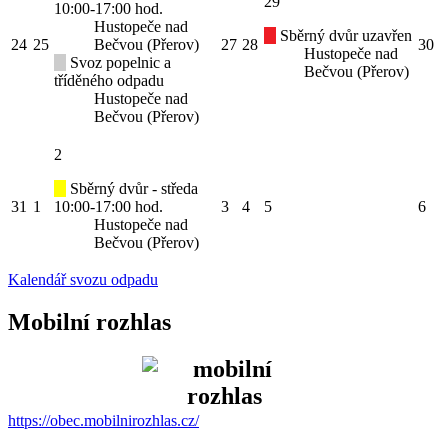
29
10:00-17:00 hod.
Hustopeče nad
Sběrný dvůr uzavřen
24
25
Bečvou (Přerov)
27
28
30
Hustopeče nad
Svoz popelnic a
Bečvou (Přerov)
tříděného odpadu
Hustopeče nad
Bečvou (Přerov)
2
Sběrný dvůr - středa
31
1
10:00-17:00 hod.
3
4
5
6
Hustopeče nad
Bečvou (Přerov)
Kalendář svozu odpadu
Mobilní rozhlas
https://obec.mobilnirozhlas.cz/