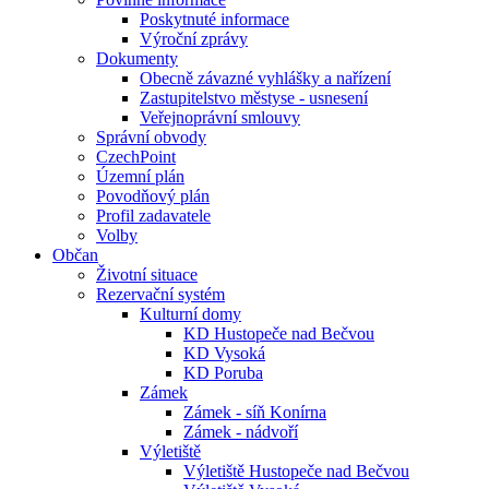
Poskytnuté informace
Výroční zprávy
Dokumenty
Obecně závazné vyhlášky a nařízení
Zastupitelstvo městyse - usnesení
Veřejnoprávní smlouvy
Správní obvody
CzechPoint
Územní plán
Povodňový plán
Profil zadavatele
Volby
Občan
Životní situace
Rezervační systém
Kulturní domy
KD Hustopeče nad Bečvou
KD Vysoká
KD Poruba
Zámek
Zámek - síň Konírna
Zámek - nádvoří
Výletiště
Výletiště Hustopeče nad Bečvou