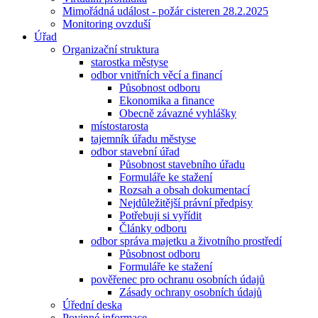
Mimořádná událost - požár cisteren 28.2.2025
Monitoring ovzduší
Úřad
Organizační struktura
starostka městyse
odbor vnitřních věcí a financí
Působnost odboru
Ekonomika a finance
Obecně závazné vyhlášky
místostarosta
tajemník úřadu městyse
odbor stavební úřad
Působnost stavebního úřadu
Formuláře ke stažení
Rozsah a obsah dokumentací
Nejdůležitější právní předpisy
Potřebuji si vyřídit
Články odboru
odbor správa majetku a životního prostředí
Působnost odboru
Formuláře ke stažení
pověřenec pro ochranu osobních údajů
Zásady ochrany osobních údajů
Úřední deska
Povinné informace