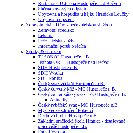
Restaurace U Jelena Hustopeče nad Bečvou
Sběrna kovových odpadů
Ubytovna a hospůdka u hájku Hranické Loučky
Ubytování u jezera
Zdravotnictví a Dům s pečovatelskou službou
Zdravotní středisko
Lékárna
Pečovatelská služba
Informační portál o lécích
Spolky & sdružení
TJ SOKOL Hustopeče n.B.
Jednota OREL Hustopeče nad Bečvou
SDH Hustopeče n.B.
SDH Vysoká
SDH Poruba
Český svaz včelařů Hustopeče n.B.
Český červený kříž - MO Hustopeče n.B.
Český zahradkářský svaz - ZO Hustopeče n.B.
Aktuality
Český rybářský svaz - MO Hustopeče n.B.
Myslivecké sdružení Pobečví
Dechová hudba Hustopeče n.B.
Základní umělecká škola Hranice - detašované
pracoviště Hustopeče n.B.
Fotbal Vysoká