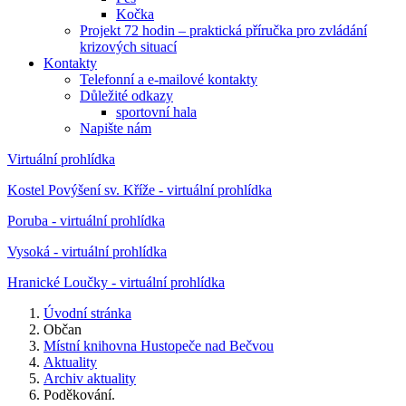
Kočka
Projekt 72 hodin – praktická příručka pro zvládání
krizových situací
Kontakty
Telefonní a e-mailové kontakty
Důležité odkazy
sportovní hala
Napište nám
Virtuální prohlídka
Kostel Povýšení sv. Kříže - virtuální prohlídka
Poruba - virtuální prohlídka
Vysoká - virtuální prohlídka
Hranické Loučky - virtuální prohlídka
Úvodní stránka
Občan
Místní knihovna Hustopeče nad Bečvou
Aktuality
Archiv aktuality
Poděkování.