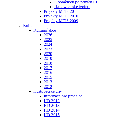
S pohádkou po zemích EU
Halloweenské tvoření
Projekty MEIS 2011
Projekty MEIS 2010
Projekty MEIS 2009
Kultura
Kulturní akce
2026
2025
2024
2023
2020
2019
2018
2017
2016
2015
2013
2012
Hustopečské dny
Informace pro prodejce
HD 2012
HD 2013
HD 2014
HD 2015