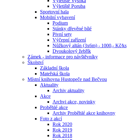
Výletiště Vysoká
Výletiště Poruba
Sportovní hala
Mobilní vybavení
Podium
Stánky dřevěné bílé
Pivní sety
Výčepní zařízení
Nůžkový altán (3x6m) - 1000,- Kč⁄ks
Dvoukolový žebřík
Zámek - informace pro návštěvníky
Školství
Základní škola
Mateřská škola
Místní knihovna Hustopeče nad Bečvou
Aktuality
Archiv aktuality
Akce
Archvi akce, novinky
Proběhlé akce
Archiv Proběhlé akce knihovny
Foto z akcí
Rok 2020
Rok 2019
Rok 2018