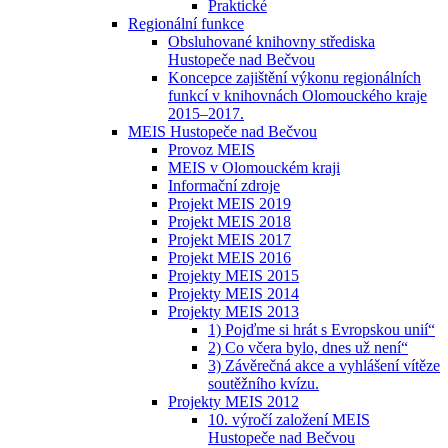
Praktické
Regionální funkce
Obsluhované knihovny střediska
Hustopeče nad Bečvou
Koncepce zajištění výkonu regionálních
funkcí v knihovnách Olomouckého kraje
2015–2017.
MEIS Hustopeče nad Bečvou
Provoz MEIS
MEIS v Olomouckém kraji
Informační zdroje
Projekt MEIS 2019
Projekt MEIS 2018
Projekt MEIS 2017
Projekt MEIS 2016
Projekty MEIS 2015
Projekty MEIS 2014
Projekty MEIS 2013
1) Pojďme si hrát s Evropskou unií“
2) Co včera bylo, dnes už není“
3) Závěrečná akce a vyhlášení vítěze
soutěžního kvízu.
Projekty MEIS 2012
10. výročí založení MEIS
Hustopeče nad Bečvou