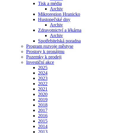
Tisk a média
Archiv
Mikroregion Hranicko
Hustopečské dny
Archiv
Zdravotnictví a lékárna
Archiv
Spotřebitelská poradna
Program rozvoje městyse
Prostory k pronájmu
Pozemky k prodeji
Investiční akce
2025
2024
2023
2022
2021
2020
2019
2018
2017
2016
2015
2014
2013