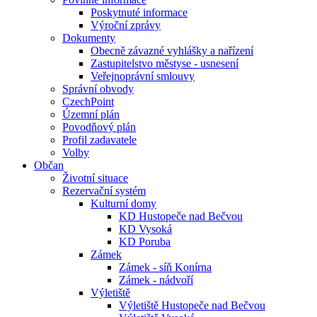
Poskytnuté informace
Výroční zprávy
Dokumenty
Obecně závazné vyhlášky a nařízení
Zastupitelstvo městyse - usnesení
Veřejnoprávní smlouvy
Správní obvody
CzechPoint
Územní plán
Povodňový plán
Profil zadavatele
Volby
Občan
Životní situace
Rezervační systém
Kulturní domy
KD Hustopeče nad Bečvou
KD Vysoká
KD Poruba
Zámek
Zámek - síň Konírna
Zámek - nádvoří
Výletiště
Výletiště Hustopeče nad Bečvou