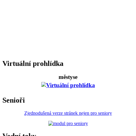
Virtuální prohlídka
městyse
Senioři
Zjednodušená verze stránek nejen pro seniory