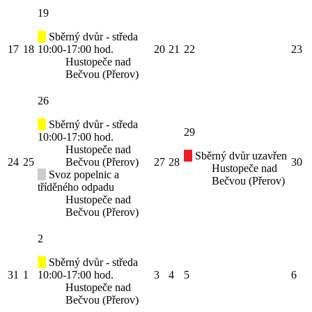
19
Sběrný dvůr - středa
17
18
10:00-17:00 hod.
20
21
22
23
Hustopeče nad
Bečvou (Přerov)
26
Sběrný dvůr - středa
29
10:00-17:00 hod.
Hustopeče nad
Sběrný dvůr uzavřen
24
25
Bečvou (Přerov)
27
28
30
Hustopeče nad
Svoz popelnic a
Bečvou (Přerov)
tříděného odpadu
Hustopeče nad
Bečvou (Přerov)
2
Sběrný dvůr - středa
31
1
10:00-17:00 hod.
3
4
5
6
Hustopeče nad
Bečvou (Přerov)