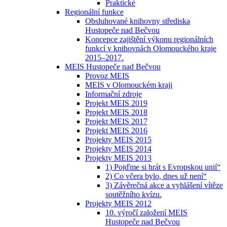
Praktické
Regionální funkce
Obsluhované knihovny střediska
Hustopeče nad Bečvou
Koncepce zajištění výkonu regionálních
funkcí v knihovnách Olomouckého kraje
2015–2017.
MEIS Hustopeče nad Bečvou
Provoz MEIS
MEIS v Olomouckém kraji
Informační zdroje
Projekt MEIS 2019
Projekt MEIS 2018
Projekt MEIS 2017
Projekt MEIS 2016
Projekty MEIS 2015
Projekty MEIS 2014
Projekty MEIS 2013
1) Pojďme si hrát s Evropskou unií“
2) Co včera bylo, dnes už není“
3) Závěrečná akce a vyhlášení vítěze
soutěžního kvízu.
Projekty MEIS 2012
10. výročí založení MEIS
Hustopeče nad Bečvou