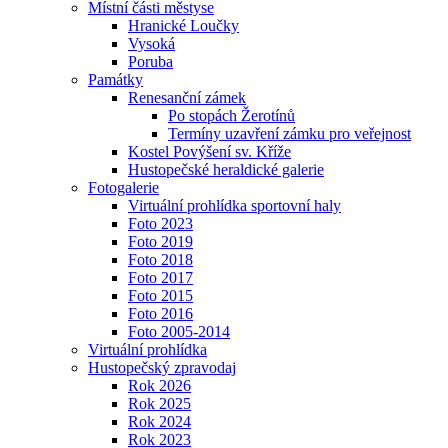
Místní části městyse
Hranické Loučky
Vysoká
Poruba
Památky
Renesanční zámek
Po stopách Žerotínů
Termíny uzavření zámku pro veřejnost
Kostel Povýšení sv. Kříže
Hustopečské heraldické galerie
Fotogalerie
Virtuální prohlídka sportovní haly
Foto 2023
Foto 2019
Foto 2018
Foto 2017
Foto 2015
Foto 2016
Foto 2005-2014
Virtuální prohlídka
Hustopečský zpravodaj
Rok 2026
Rok 2025
Rok 2024
Rok 2023