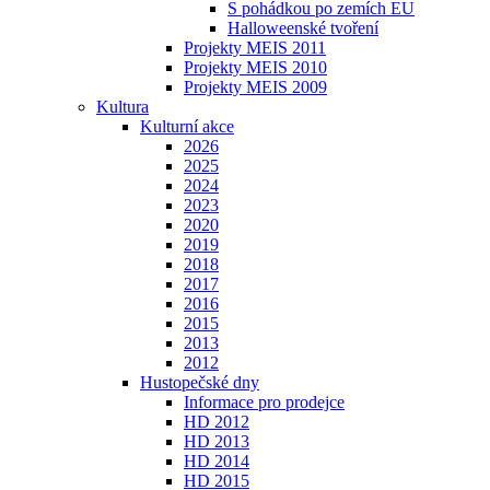
S pohádkou po zemích EU
Halloweenské tvoření
Projekty MEIS 2011
Projekty MEIS 2010
Projekty MEIS 2009
Kultura
Kulturní akce
2026
2025
2024
2023
2020
2019
2018
2017
2016
2015
2013
2012
Hustopečské dny
Informace pro prodejce
HD 2012
HD 2013
HD 2014
HD 2015