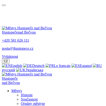
Hustopeče
nad Bečvou
+420 581 626 111
posta@ihustopece.cz
Vytisknout
CZ
English
Deutsch
Le français
Espanol
русский
Українська
Hustopeče
nad Bečvou
Městys
Historie
Současnost
Orgány městyse