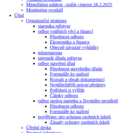
Mimořádná událost - požár cisteren 28.2.2025
Monitoring ovzduší
Úřad
Organizační struktura
starostka městyse
odbor vnitřních věcí a financí
Působnost odboru
Ekonomika a finance
Obecně závazné vyhlášky
místostarosta
tajemník úřadu městyse
odbor stavební úřad
Působnost stavebního úřadu
Formuláře ke stažení
Rozsah a obsah dokumentací
Nejdůležitější právní předpisy
Potřebuji si vyřídit
Články odboru
odbor správa majetku a životního prostředí
Působnost odboru
Formuláře ke stažení
pověřenec pro ochranu osobních údajů
Zásady ochrany osobních údajů
Úřední deska
Povinné informace