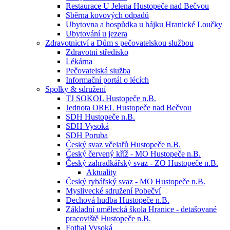
Restaurace U Jelena Hustopeče nad Bečvou
Sběrna kovových odpadů
Ubytovna a hospůdka u hájku Hranické Loučky
Ubytování u jezera
Zdravotnictví a Dům s pečovatelskou službou
Zdravotní středisko
Lékárna
Pečovatelská služba
Informační portál o lécích
Spolky & sdružení
TJ SOKOL Hustopeče n.B.
Jednota OREL Hustopeče nad Bečvou
SDH Hustopeče n.B.
SDH Vysoká
SDH Poruba
Český svaz včelařů Hustopeče n.B.
Český červený kříž - MO Hustopeče n.B.
Český zahradkářský svaz - ZO Hustopeče n.B.
Aktuality
Český rybářský svaz - MO Hustopeče n.B.
Myslivecké sdružení Pobečví
Dechová hudba Hustopeče n.B.
Základní umělecká škola Hranice - detašované
pracoviště Hustopeče n.B.
Fotbal Vysoká