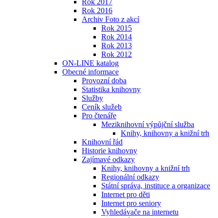
Rok 2017
Rok 2016
Archiv Foto z akcí
Rok 2015
Rok 2014
Rok 2013
Rok 2012
ON-LINE katalog
Obecné informace
Provozní doba
Statistika knihovny
Služby
Ceník služeb
Pro čtenáře
Meziknihovní výpůjční služba
Knihy, knihovny a knižní trh
Knihovní řád
Historie knihovny
Zajímavé odkazy
Knihy, knihovny a knižní trh
Regionální odkazy
Státní správa, instituce a organizace
Internet pro děti
Internet pro seniory
Vyhledávače na internetu