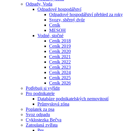
Odpady, Voda
Odpadové hospodářství
Odpadové hospodářství přehled za roky
Svozy, sběrný dvůr
Ceník
MESOH
Vodné, stočné
Ceník 2018
Ceník 2019
Ceník 2020
Ceník 2021
Ceník 2022
Ceník 2023
Ceník 2024
Ceník 2025
Ceník 2026
Potřebuji si vyřídit
Pro podnikatele
Databáze podnikatelských nemovitostí
Průmyslová zóna
Poplatek za psa
Svoz odpadu
Cyklostezka Bečva
Zatoulaná zvířata
Pes