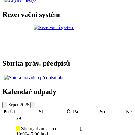
Rezervační systém
Sbírka práv. předpisů
Kalendář odpady
Srpen
2026
Po
Út
St
Čt
Pá
So
Ne
29
Sběrný dvůr - středa
1
10:00-17:00 hod.