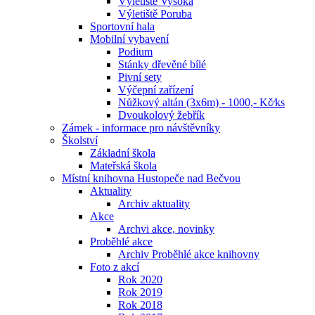
Výletiště Vysoká
Výletiště Poruba
Sportovní hala
Mobilní vybavení
Podium
Stánky dřevěné bílé
Pivní sety
Výčepní zařízení
Nůžkový altán (3x6m) - 1000,- Kč⁄ks
Dvoukolový žebřík
Zámek - informace pro návštěvníky
Školství
Základní škola
Mateřská škola
Místní knihovna Hustopeče nad Bečvou
Aktuality
Archiv aktuality
Akce
Archvi akce, novinky
Proběhlé akce
Archiv Proběhlé akce knihovny
Foto z akcí
Rok 2020
Rok 2019
Rok 2018