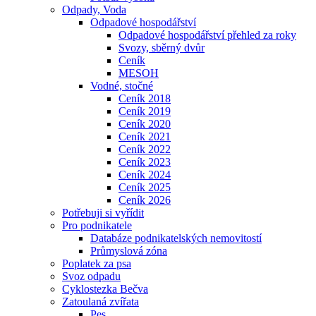
Odpady, Voda
Odpadové hospodářství
Odpadové hospodářství přehled za roky
Svozy, sběrný dvůr
Ceník
MESOH
Vodné, stočné
Ceník 2018
Ceník 2019
Ceník 2020
Ceník 2021
Ceník 2022
Ceník 2023
Ceník 2024
Ceník 2025
Ceník 2026
Potřebuji si vyřídit
Pro podnikatele
Databáze podnikatelských nemovitostí
Průmyslová zóna
Poplatek za psa
Svoz odpadu
Cyklostezka Bečva
Zatoulaná zvířata
Pes