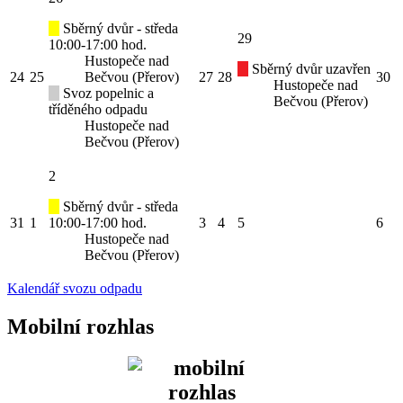
Sběrný dvůr - středa
29
10:00-17:00 hod.
Hustopeče nad
Sběrný dvůr uzavřen
24
25
Bečvou (Přerov)
27
28
30
Hustopeče nad
Svoz popelnic a
Bečvou (Přerov)
tříděného odpadu
Hustopeče nad
Bečvou (Přerov)
2
Sběrný dvůr - středa
31
1
10:00-17:00 hod.
3
4
5
6
Hustopeče nad
Bečvou (Přerov)
Kalendář svozu odpadu
Mobilní rozhlas