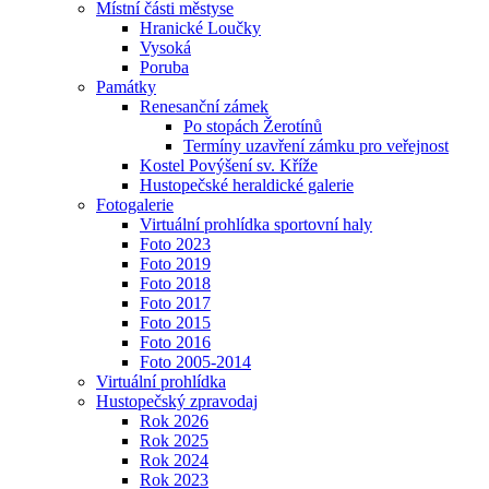
Místní části městyse
Hranické Loučky
Vysoká
Poruba
Památky
Renesanční zámek
Po stopách Žerotínů
Termíny uzavření zámku pro veřejnost
Kostel Povýšení sv. Kříže
Hustopečské heraldické galerie
Fotogalerie
Virtuální prohlídka sportovní haly
Foto 2023
Foto 2019
Foto 2018
Foto 2017
Foto 2015
Foto 2016
Foto 2005-2014
Virtuální prohlídka
Hustopečský zpravodaj
Rok 2026
Rok 2025
Rok 2024
Rok 2023