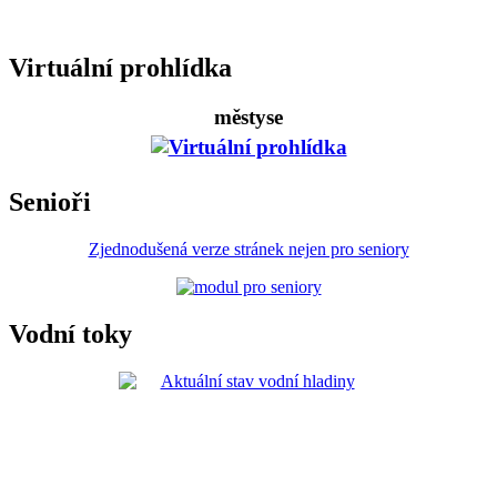
Virtuální prohlídka
městyse
Senioři
Zjednodušená verze stránek nejen pro seniory
Vodní toky