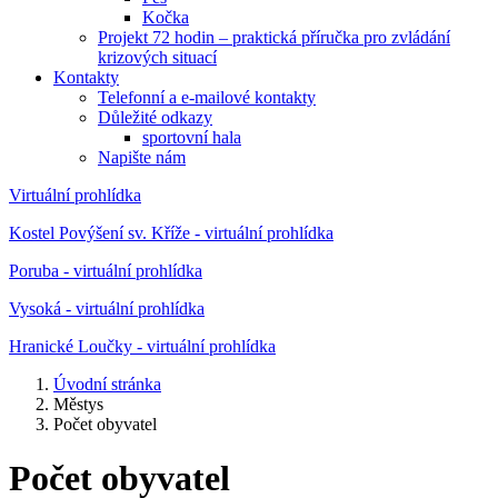
Kočka
Projekt 72 hodin – praktická příručka pro zvládání
krizových situací
Kontakty
Telefonní a e-mailové kontakty
Důležité odkazy
sportovní hala
Napište nám
Virtuální prohlídka
Kostel Povýšení sv. Kříže - virtuální prohlídka
Poruba - virtuální prohlídka
Vysoká - virtuální prohlídka
Hranické Loučky - virtuální prohlídka
Úvodní stránka
Městys
Počet obyvatel
Počet obyvatel