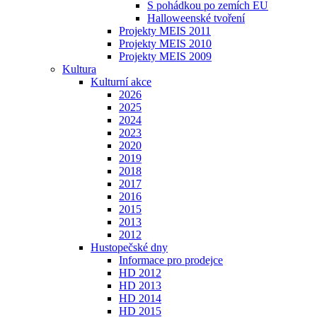
S pohádkou po zemích EU
Halloweenské tvoření
Projekty MEIS 2011
Projekty MEIS 2010
Projekty MEIS 2009
Kultura
Kulturní akce
2026
2025
2024
2023
2020
2019
2018
2017
2016
2015
2013
2012
Hustopečské dny
Informace pro prodejce
HD 2012
HD 2013
HD 2014
HD 2015