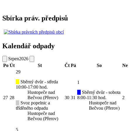
Sbírka práv. předpisů
Kalendář odpady
Srpen
2026
Po
Út
St
Čt
Pá
So
Ne
29
Sběrný dvůr - středa
1
10:00-17:00 hod.
Hustopeče nad
Sběrný dvůr - sobota
27
28
Bečvou (Přerov)
30
31
8:00-11:30 hod.
2
Svoz popelnic a
Hustopeče nad
tříděného odpadu
Bečvou (Přerov)
Hustopeče nad
Bečvou (Přerov)
5