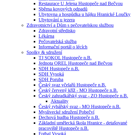
Restaurace U Jelena Hustopeče nad Bečvou
Sběrna kovových odpadů
Ubytovna a hospůdka u hájku Hranické Loučky
Ubytování u jezera
Zdravotnictví a Dům s pečovatelskou službou
Zdravotní středisko
Lékárna
Pečovatelská služba
Informační portál o lécích
Spolky & sdružení
TJ SOKOL Hustopeče n.B.
Jednota OREL Hustopeče nad Bečvou
SDH Hustopeče n.B.
SDH Vysoká
SDH Poruba
Český svaz včelařů Hustopeče n.B.
Český červený kříž - MO Hustopeče n.B.
Český zahradkářský svaz - ZO Hustopeče n.B.
Aktuality
Český rybářský svaz - MO Hustopeče n.B.
Myslivecké sdružení Pobečví
Dechová hudba Hustopeče n.B.
Základní umělecká škola Hranice - detašované
pracoviště Hustopeče n.B.
Fotbal Vysoká