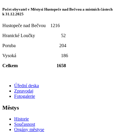
Počet obyvatel v Městysi Hustopeče nad Bečvou a místních částech
k 31.12.2025
Hustopeče nad Bečvou 1216
Hranické Loučky 52
Poruba 204
Vysoká 186
Celkem 1658
Úřední deska
Zpravodaj
Fotogalerie
Městys
Historie
Současnost
Orgány městyse