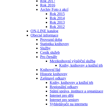
Rok 2017
Rok 2016
Archiv Foto z akcí
Rok 2015
Rok 2014
Rok 2013
Rok 2012
ON-LINE katalog
Obecné informace
Provozní doba
Statistika knihovny
Služby
Ceník služeb
Pro čtenáře
Meziknihovní výpůjční služba
Knihy, knihovny a knižní trh
Knihovní řád
Historie knihovny
Zajímavé odkazy
Knihy, knihovny a knižní trh
Regionální odkazy
Státní správa, instituce a organizace
Internet pro děti
Internet pro seniory
Vyhledávače na internetu