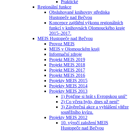
Praktické
Regionální funkce
Obsluhované knihovny střediska
Hustopeče nad Bečvou
Koncepce zajištění výkonu regionálních
funkcí v knihovnách Olomouckého kraje
2015–2017.
MEIS Hustopeče nad Bečvou
Provoz MEIS
MEIS v Olomouckém kraji
Informační zdroje
Projekt MEIS 2019
Projekt MEIS 2018
Projekt MEIS 2017
Projekt MEIS 2016
Projekty MEIS 2015
Projekty MEIS 2014
Projekty MEIS 2013
1) Pojďme si hrát s Evropskou unií“
2) Co včera bylo, dnes už není“
3) Závěrečná akce a vyhlášení vítěze
soutěžního kvízu.
Projekty MEIS 2012
10. výročí založení MEIS
Hustopeče nad Bečvou