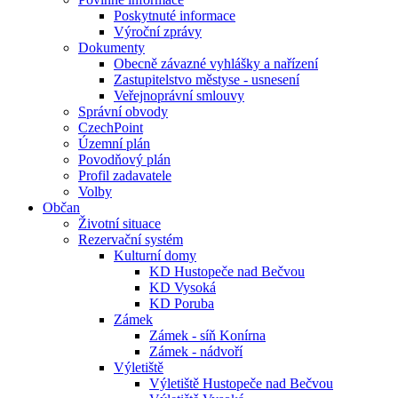
Poskytnuté informace
Výroční zprávy
Dokumenty
Obecně závazné vyhlášky a nařízení
Zastupitelstvo městyse - usnesení
Veřejnoprávní smlouvy
Správní obvody
CzechPoint
Územní plán
Povodňový plán
Profil zadavatele
Volby
Občan
Životní situace
Rezervační systém
Kulturní domy
KD Hustopeče nad Bečvou
KD Vysoká
KD Poruba
Zámek
Zámek - síň Konírna
Zámek - nádvoří
Výletiště
Výletiště Hustopeče nad Bečvou