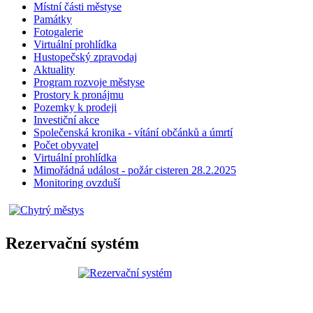
Místní části městyse
Památky
Fotogalerie
Virtuální prohlídka
Hustopečský zpravodaj
Aktuality
Program rozvoje městyse
Prostory k pronájmu
Pozemky k prodeji
Investiční akce
Společenská kronika - vítání občánků a úmrtí
Počet obyvatel
Virtuální prohlídka
Mimořádná událost - požár cisteren 28.2.2025
Monitoring ovzduší
Rezervační systém