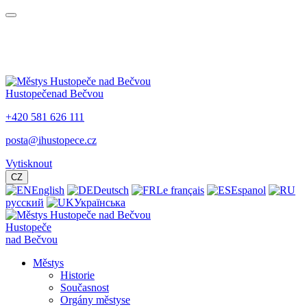
Hustopeče
nad Bečvou
+420 581 626 111
posta@ihustopece.cz
Vytisknout
CZ
English
Deutsch
Le français
Espanol
русский
Українська
Hustopeče
nad Bečvou
Městys
Historie
Současnost
Orgány městyse