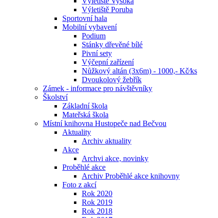
Výletiště Vysoká
Výletiště Poruba
Sportovní hala
Mobilní vybavení
Podium
Stánky dřevěné bílé
Pivní sety
Výčepní zařízení
Nůžkový altán (3x6m) - 1000,- Kč⁄ks
Dvoukolový žebřík
Zámek - informace pro návštěvníky
Školství
Základní škola
Mateřská škola
Místní knihovna Hustopeče nad Bečvou
Aktuality
Archiv aktuality
Akce
Archvi akce, novinky
Proběhlé akce
Archiv Proběhlé akce knihovny
Foto z akcí
Rok 2020
Rok 2019
Rok 2018