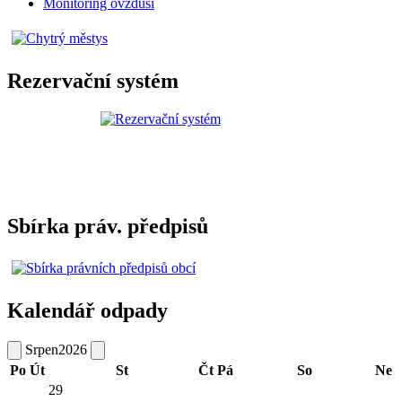
Monitoring ovzduší
Rezervační systém
Sbírka práv. předpisů
Kalendář odpady
Srpen
2026
Po
Út
St
Čt
Pá
So
Ne
29