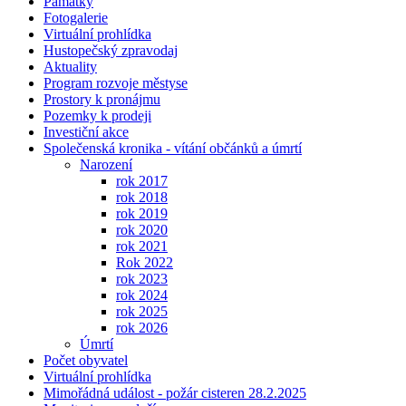
Památky
Fotogalerie
Virtuální prohlídka
Hustopečský zpravodaj
Aktuality
Program rozvoje městyse
Prostory k pronájmu
Pozemky k prodeji
Investiční akce
Společenská kronika - vítání občánků a úmrtí
Narození
rok 2017
rok 2018
rok 2019
rok 2020
rok 2021
Rok 2022
rok 2023
rok 2024
rok 2025
rok 2026
Úmrtí
Počet obyvatel
Virtuální prohlídka
Mimořádná událost - požár cisteren 28.2.2025