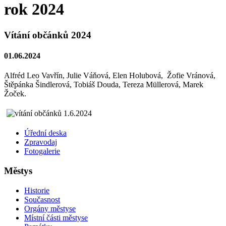
rok 2024
Vítání občánků 2024
01.06.2024
Alfréd Leo Vavřín, Julie Váňová, Elen Holubová, Žofie Vránová,
Štěpánka Šindlerová, Tobiáš Douda, Tereza Müllerová, Marek
Žoček.
Úřední deska
Zpravodaj
Fotogalerie
Městys
Historie
Současnost
Orgány městyse
Místní části městyse