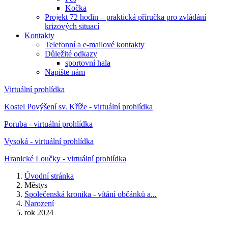
Kočka
Projekt 72 hodin – praktická příručka pro zvládání
krizových situací
Kontakty
Telefonní a e-mailové kontakty
Důležité odkazy
sportovní hala
Napište nám
Virtuální prohlídka
Kostel Povýšení sv. Kříže - virtuální prohlídka
Poruba - virtuální prohlídka
Vysoká - virtuální prohlídka
Hranické Loučky - virtuální prohlídka
Úvodní stránka
Městys
Společenská kronika - vítání občánků a...
Narození
rok 2024