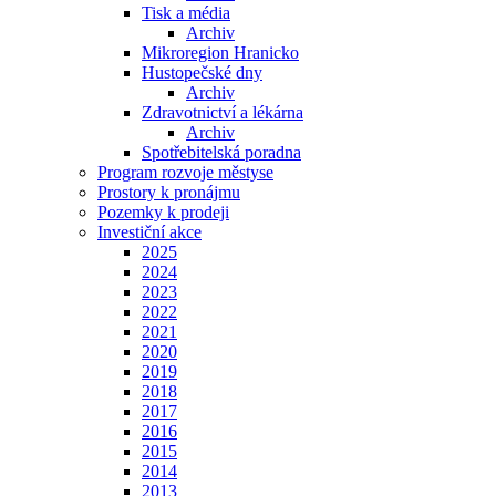
Tisk a média
Archiv
Mikroregion Hranicko
Hustopečské dny
Archiv
Zdravotnictví a lékárna
Archiv
Spotřebitelská poradna
Program rozvoje městyse
Prostory k pronájmu
Pozemky k prodeji
Investiční akce
2025
2024
2023
2022
2021
2020
2019
2018
2017
2016
2015
2014
2013