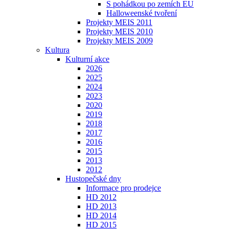
S pohádkou po zemích EU
Halloweenské tvoření
Projekty MEIS 2011
Projekty MEIS 2010
Projekty MEIS 2009
Kultura
Kulturní akce
2026
2025
2024
2023
2020
2019
2018
2017
2016
2015
2013
2012
Hustopečské dny
Informace pro prodejce
HD 2012
HD 2013
HD 2014
HD 2015