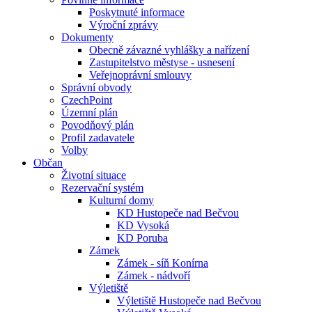
Poskytnuté informace
Výroční zprávy
Dokumenty
Obecně závazné vyhlášky a nařízení
Zastupitelstvo městyse - usnesení
Veřejnoprávní smlouvy
Správní obvody
CzechPoint
Územní plán
Povodňový plán
Profil zadavatele
Volby
Občan
Životní situace
Rezervační systém
Kulturní domy
KD Hustopeče nad Bečvou
KD Vysoká
KD Poruba
Zámek
Zámek - síň Konírna
Zámek - nádvoří
Výletiště
Výletiště Hustopeče nad Bečvou