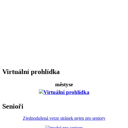
Virtuální prohlídka
městyse
Senioři
Zjednodušená verze stránek nejen pro seniory