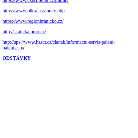
https://www.czechpoint.cz/public/
https://www.olkraj.cz/index.php
https://www.regionhranicko.cz/
http://skalicka.pmo.cz/
http://ttps://www.hzscr.cz/clanek/informacni-servis-paleni-
paleni.aspx
ODSTÁVKY