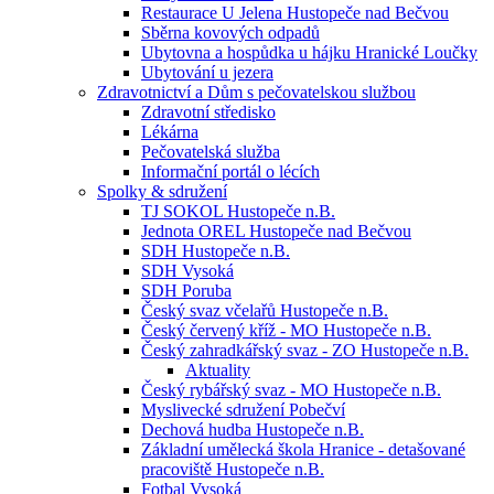
Restaurace U Jelena Hustopeče nad Bečvou
Sběrna kovových odpadů
Ubytovna a hospůdka u hájku Hranické Loučky
Ubytování u jezera
Zdravotnictví a Dům s pečovatelskou službou
Zdravotní středisko
Lékárna
Pečovatelská služba
Informační portál o lécích
Spolky & sdružení
TJ SOKOL Hustopeče n.B.
Jednota OREL Hustopeče nad Bečvou
SDH Hustopeče n.B.
SDH Vysoká
SDH Poruba
Český svaz včelařů Hustopeče n.B.
Český červený kříž - MO Hustopeče n.B.
Český zahradkářský svaz - ZO Hustopeče n.B.
Aktuality
Český rybářský svaz - MO Hustopeče n.B.
Myslivecké sdružení Pobečví
Dechová hudba Hustopeče n.B.
Základní umělecká škola Hranice - detašované
pracoviště Hustopeče n.B.
Fotbal Vysoká