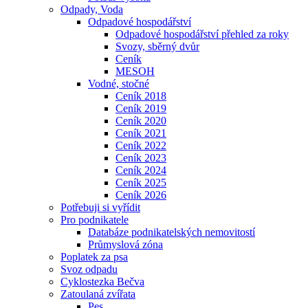
Odpady, Voda
Odpadové hospodářství
Odpadové hospodářství přehled za roky
Svozy, sběrný dvůr
Ceník
MESOH
Vodné, stočné
Ceník 2018
Ceník 2019
Ceník 2020
Ceník 2021
Ceník 2022
Ceník 2023
Ceník 2024
Ceník 2025
Ceník 2026
Potřebuji si vyřídit
Pro podnikatele
Databáze podnikatelských nemovitostí
Průmyslová zóna
Poplatek za psa
Svoz odpadu
Cyklostezka Bečva
Zatoulaná zvířata
Pes