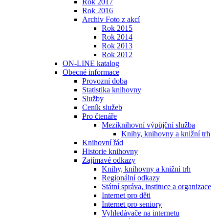
Rok 2017
Rok 2016
Archiv Foto z akcí
Rok 2015
Rok 2014
Rok 2013
Rok 2012
ON-LINE katalog
Obecné informace
Provozní doba
Statistika knihovny
Služby
Ceník služeb
Pro čtenáře
Meziknihovní výpůjční služba
Knihy, knihovny a knižní trh
Knihovní řád
Historie knihovny
Zajímavé odkazy
Knihy, knihovny a knižní trh
Regionální odkazy
Státní správa, instituce a organizace
Internet pro děti
Internet pro seniory
Vyhledávače na internetu