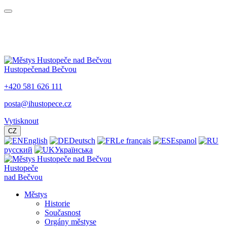
Hustopeče
nad Bečvou
+420 581 626 111
posta@ihustopece.cz
Vytisknout
CZ
English
Deutsch
Le français
Espanol
русский
Українська
Hustopeče
nad Bečvou
Městys
Historie
Současnost
Orgány městyse