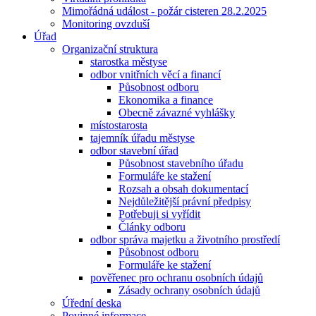
Mimořádná událost - požár cisteren 28.2.2025
Monitoring ovzduší
Úřad
Organizační struktura
starostka městyse
odbor vnitřních věcí a financí
Působnost odboru
Ekonomika a finance
Obecně závazné vyhlášky
místostarosta
tajemník úřadu městyse
odbor stavební úřad
Působnost stavebního úřadu
Formuláře ke stažení
Rozsah a obsah dokumentací
Nejdůležitější právní předpisy
Potřebuji si vyřídit
Články odboru
odbor správa majetku a životního prostředí
Působnost odboru
Formuláře ke stažení
pověřenec pro ochranu osobních údajů
Zásady ochrany osobních údajů
Úřední deska
Povinné informace