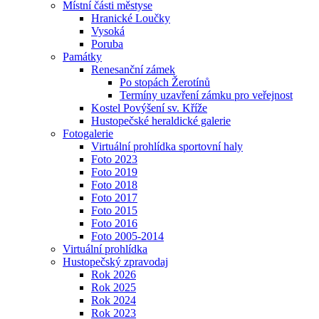
Místní části městyse
Hranické Loučky
Vysoká
Poruba
Památky
Renesanční zámek
Po stopách Žerotínů
Termíny uzavření zámku pro veřejnost
Kostel Povýšení sv. Kříže
Hustopečské heraldické galerie
Fotogalerie
Virtuální prohlídka sportovní haly
Foto 2023
Foto 2019
Foto 2018
Foto 2017
Foto 2015
Foto 2016
Foto 2005-2014
Virtuální prohlídka
Hustopečský zpravodaj
Rok 2026
Rok 2025
Rok 2024
Rok 2023