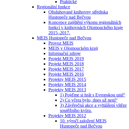
Praktické
Regionální funkce
Obsluhované knihovny střediska
Hustopeče nad Bečvou
Koncepce zajištění výkonu regionálních
funkcí v knihovnách Olomouckého kraje
2015–2017.
MEIS Hustopeče nad Bečvou
Provoz MEIS
MEIS v Olomouckém kraji
Informační zdroje
Projekt MEIS 2019
Projekt MEIS 2018
Projekt MEIS 2017
Projekt MEIS 2016
Projekty MEIS 2015
Projekty MEIS 2014
Projekty MEIS 2013
1) Pojďme si hrát s Evropskou unií“
2) Co včera bylo, dnes už není“
3) Závěrečná akce a vyhlášení vítěze
soutěžního kvízu.
Projekty MEIS 2012
10. výročí založení MEIS
Hustopeče nad Bečvou