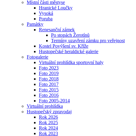
Místní části městyse
Hranické Loučky
Vysoká
Poruba
Památky
Renesanční zámek
Po stopách Žerotínů
Termíny uzavření zámku pro veřejnost
Kostel Povýšení sv. Kříže
Hustopečské heraldické galerie
Fotogalerie
Virtuální prohlídka sportovní haly
Foto 2023
Foto 2019
Foto 2018
Foto 2017
Foto 2015
Foto 2016
Foto 2005-2014
Virtuální prohlídka
Hustopečský zpravodaj
Rok 2026
Rok 2025
Rok 2024
Rok 2023