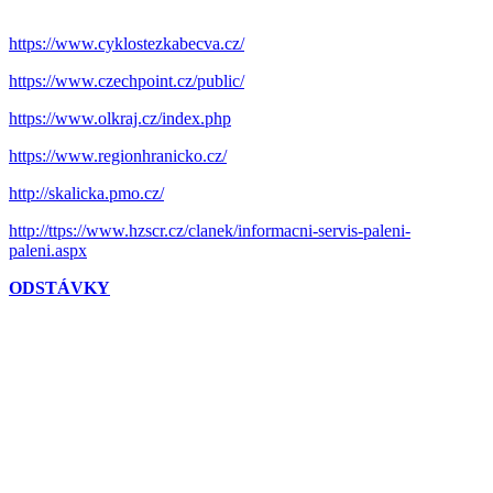
https://www.cyklostezkabecva.cz/
https://www.czechpoint.cz/public/
https://www.olkraj.cz/index.php
https://www.regionhranicko.cz/
http://skalicka.pmo.cz/
http://ttps://www.hzscr.cz/clanek/informacni-servis-paleni-
paleni.aspx
ODSTÁVKY