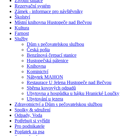
Životní situace
Rezervační systém
Zámek - informace pro návštěvníky
Školství
Místní knihovna Hustopeče nad Bečvou
Kultura
Farnost
Služby
Dům s pečovatelskou službou
Česká pošta
Benzínová čerpací stanice
Hustopečská pálenice
Knihovna
Kominictví
Nábytek MAHON
Restaurace U Jelena Hustopeče nad Bečvou
Sběrna kovových odpadů
Ubytovna a hospůdka u hájku Hranické Loučky
Ubytování u jezera
Zdravotnictví a Dům s pečovatelskou službou
Spolky & sdružení
Odpady, Voda
Potřebuji si vyřídit
Pro podnikatele
Poplatek za psa