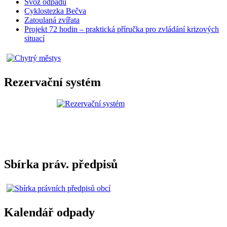
Svoz odpadu
Cyklostezka Bečva
Zatoulaná zvířata
Projekt 72 hodin – praktická příručka pro zvládání krizových
situací
Rezervační systém
Sbírka práv. předpisů
Kalendář odpady