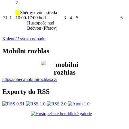
2
Sběrný dvůr - středa
31
1
10:00-17:00 hod.
3
4
5
6
Hustopeče nad
Bečvou (Přerov)
Kalendář svozu odpadu
Mobilní rozhlas
https://obec.mobilnirozhlas.cz/
Exporty do RSS