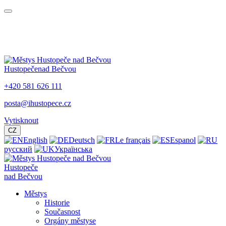
Hustopeče
nad Bečvou
+420 581 626 111
posta@ihustopece.cz
Vytisknout
CZ
English
Deutsch
Le français
Espanol
русский
Українська
Hustopeče
nad Bečvou
Městys
Historie
Současnost
Orgány městyse