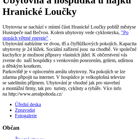
Ubytovna a hospůdka u hájku
Hranické Loučky
Ubytovna se nachází v místní části Hranické Loučky poblíž městyse
Hustopeče nad Bečvou. Kolem ubytovny vede cyklostezka,
"Po
stopách větrné energie"
.
Ubytování nabízíme ve dvou, tří a čtyřlůžkových pokojích. Kapacita
ubytovny je 24 lůžek. Sociální zařízení jsou na chodbě. Ve společné
kuchyňce je možnost přípravy vlastních jídel. K občerstvení vás
zveme do naší hospůdky s venkovním posezením, grilem, udírnou
a dětským koutkem.
Parkoviště je v oploceném areálu ubytovny. Na pokojích se lze
zdarma připojit na internet. V hospůdce je velkoplošná televize
se satelitním příjmem. Ubytování je vhodné jak pro stavební
a montážní firmy, tak pro turisty, cyklisty a rybáře. Více info
na http://www.arealpohoda.cz/
Úřední deska
Zpravodaj
Fotogalerie
Občan