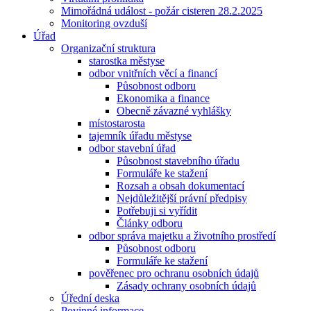
Mimořádná událost - požár cisteren 28.2.2025
Monitoring ovzduší
Úřad
Organizační struktura
starostka městyse
odbor vnitřních věcí a financí
Působnost odboru
Ekonomika a finance
Obecně závazné vyhlášky
místostarosta
tajemník úřadu městyse
odbor stavební úřad
Působnost stavebního úřadu
Formuláře ke stažení
Rozsah a obsah dokumentací
Nejdůležitější právní předpisy
Potřebuji si vyřídit
Články odboru
odbor správa majetku a životního prostředí
Působnost odboru
Formuláře ke stažení
pověřenec pro ochranu osobních údajů
Zásady ochrany osobních údajů
Úřední deska
Povinné informace