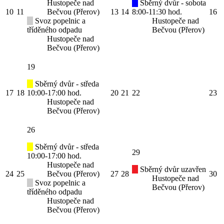
Hustopeče nad
Sběrný dvůr - sobota
10
11
Bečvou (Přerov)
13
14
8:00-11:30 hod.
16
Svoz popelnic a
Hustopeče nad
tříděného odpadu
Bečvou (Přerov)
Hustopeče nad
Bečvou (Přerov)
19
Sběrný dvůr - středa
17
18
10:00-17:00 hod.
20
21
22
23
Hustopeče nad
Bečvou (Přerov)
26
Sběrný dvůr - středa
29
10:00-17:00 hod.
Hustopeče nad
Sběrný dvůr uzavřen
24
25
Bečvou (Přerov)
27
28
30
Hustopeče nad
Svoz popelnic a
Bečvou (Přerov)
tříděného odpadu
Hustopeče nad
Bečvou (Přerov)