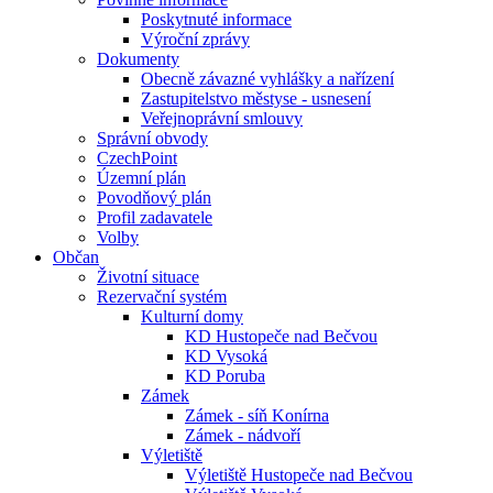
Poskytnuté informace
Výroční zprávy
Dokumenty
Obecně závazné vyhlášky a nařízení
Zastupitelstvo městyse - usnesení
Veřejnoprávní smlouvy
Správní obvody
CzechPoint
Územní plán
Povodňový plán
Profil zadavatele
Volby
Občan
Životní situace
Rezervační systém
Kulturní domy
KD Hustopeče nad Bečvou
KD Vysoká
KD Poruba
Zámek
Zámek - síň Konírna
Zámek - nádvoří
Výletiště
Výletiště Hustopeče nad Bečvou