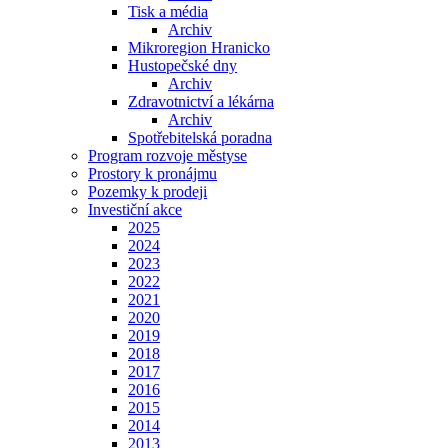
Tisk a média
Archiv
Mikroregion Hranicko
Hustopečské dny
Archiv
Zdravotnictví a lékárna
Archiv
Spotřebitelská poradna
Program rozvoje městyse
Prostory k pronájmu
Pozemky k prodeji
Investiční akce
2025
2024
2023
2022
2021
2020
2019
2018
2017
2016
2015
2014
2013