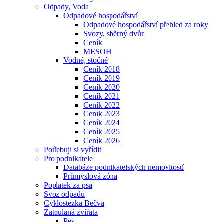
Odpady, Voda
Odpadové hospodářství
Odpadové hospodářství přehled za roky
Svozy, sběrný dvůr
Ceník
MESOH
Vodné, stočné
Ceník 2018
Ceník 2019
Ceník 2020
Ceník 2021
Ceník 2022
Ceník 2023
Ceník 2024
Ceník 2025
Ceník 2026
Potřebuji si vyřídit
Pro podnikatele
Databáze podnikatelských nemovitostí
Průmyslová zóna
Poplatek za psa
Svoz odpadu
Cyklostezka Bečva
Zatoulaná zvířata
Pes