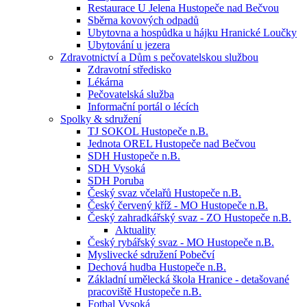
Restaurace U Jelena Hustopeče nad Bečvou
Sběrna kovových odpadů
Ubytovna a hospůdka u hájku Hranické Loučky
Ubytování u jezera
Zdravotnictví a Dům s pečovatelskou službou
Zdravotní středisko
Lékárna
Pečovatelská služba
Informační portál o lécích
Spolky & sdružení
TJ SOKOL Hustopeče n.B.
Jednota OREL Hustopeče nad Bečvou
SDH Hustopeče n.B.
SDH Vysoká
SDH Poruba
Český svaz včelařů Hustopeče n.B.
Český červený kříž - MO Hustopeče n.B.
Český zahradkářský svaz - ZO Hustopeče n.B.
Aktuality
Český rybářský svaz - MO Hustopeče n.B.
Myslivecké sdružení Pobečví
Dechová hudba Hustopeče n.B.
Základní umělecká škola Hranice - detašované
pracoviště Hustopeče n.B.
Fotbal Vysoká