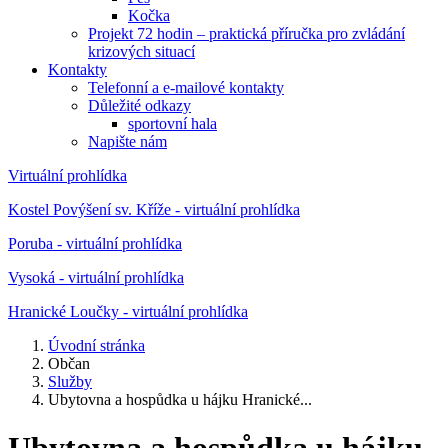
Kočka
Projekt 72 hodin – praktická příručka pro zvládání
krizových situací
Kontakty
Telefonní a e-mailové kontakty
Důležité odkazy
sportovní hala
Napište nám
Virtuální prohlídka
Kostel Povýšení sv. Kříže - virtuální prohlídka
Poruba - virtuální prohlídka
Vysoká - virtuální prohlídka
Hranické Loučky - virtuální prohlídka
Úvodní stránka
Občan
Služby
Ubytovna a hospůdka u hájku Hranické...