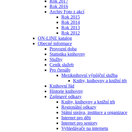
Rok 2017
Rok 2016
Archiv Foto z akcí
Rok 2015
Rok 2014
Rok 2013
Rok 2012
ON-LINE katalog
Obecné informace
Provozní doba
Statistika knihovny
Služby
Ceník služeb
Pro čtenáře
Meziknihovní výpůjční služba
Knihy, knihovny a knižní trh
Knihovní řád
Historie knihovny
Zajímavé odkazy
Knihy, knihovny a knižní trh
Regionální odkazy
Státní správa, instituce a organizace
Internet pro děti
Internet pro seniory
Vyhledávače na internetu