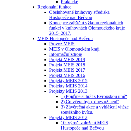
Praktické
Regionální funkce
Obsluhované knihovny střediska
Hustopeče nad Bečvou
Koncepce zajištění výkonu regionálních
funkcí v knihovnách Olomouckého kraje
2015–2017.
MEIS Hustopeče nad Bečvou
Provoz MEIS
MEIS v Olomouckém kraji
Informační zdroje
Projekt MEIS 2019
Projekt MEIS 2018
Projekt MEIS 2017
Projekt MEIS 2016
Projekty MEIS 2015
Projekty MEIS 2014
Projekty MEIS 2013
1) Pojďme si hrát s Evropskou unií“
2) Co včera bylo, dnes už není“
3) Závěrečná akce a vyhlášení vítěze
soutěžního kvízu.
Projekty MEIS 2012
10. výročí založení MEIS
Hustopeče nad Bečvou