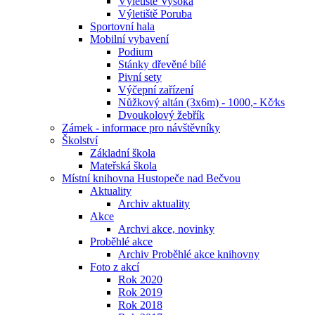
Výletiště Vysoká
Výletiště Poruba
Sportovní hala
Mobilní vybavení
Podium
Stánky dřevěné bílé
Pivní sety
Výčepní zařízení
Nůžkový altán (3x6m) - 1000,- Kč⁄ks
Dvoukolový žebřík
Zámek - informace pro návštěvníky
Školství
Základní škola
Mateřská škola
Místní knihovna Hustopeče nad Bečvou
Aktuality
Archiv aktuality
Akce
Archvi akce, novinky
Proběhlé akce
Archiv Proběhlé akce knihovny
Foto z akcí
Rok 2020
Rok 2019
Rok 2018