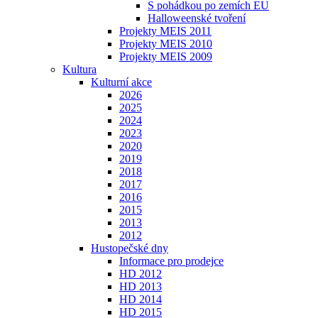
S pohádkou po zemích EU
Halloweenské tvoření
Projekty MEIS 2011
Projekty MEIS 2010
Projekty MEIS 2009
Kultura
Kulturní akce
2026
2025
2024
2023
2020
2019
2018
2017
2016
2015
2013
2012
Hustopečské dny
Informace pro prodejce
HD 2012
HD 2013
HD 2014
HD 2015