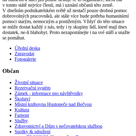
v tomto státě nejvíce členů, má i uznání občanů této země.
V dnešním podnikatelském světě už nestačí pouze drobná pomoc
dobrovolných pracovníků, ale stále více bude potřeba humanitární
pomoci starým, nemocným a postiženým. Vždyť do této situace
se může dostat každý z nás, tedy i ty skupiny lidí, které mají dnes
dostatek, ne-li blahobyt. Proto nezapomínejte i na své stáří a snažte
se pomáhat.
Úřední deska
Zpravodaj
Fotogalerie
Občan
Životní situace
Rezervační systém
Zámek - informace pro návštěvníky
Školství
Místní knihovna Hustopeče nad Bečvou
Kultura
Farnost
Služby
Zdravotnictví a Dům s pečovatelskou službou
Spolky & sdružení