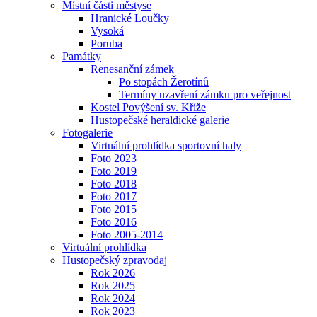
Místní části městyse
Hranické Loučky
Vysoká
Poruba
Památky
Renesanční zámek
Po stopách Žerotínů
Termíny uzavření zámku pro veřejnost
Kostel Povýšení sv. Kříže
Hustopečské heraldické galerie
Fotogalerie
Virtuální prohlídka sportovní haly
Foto 2023
Foto 2019
Foto 2018
Foto 2017
Foto 2015
Foto 2016
Foto 2005-2014
Virtuální prohlídka
Hustopečský zpravodaj
Rok 2026
Rok 2025
Rok 2024
Rok 2023