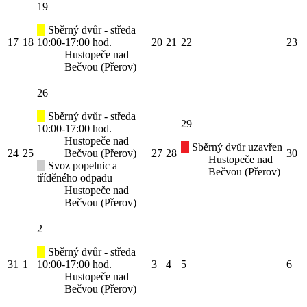
19
Sběrný dvůr - středa
17
18
10:00-17:00 hod.
20
21
22
23
Hustopeče nad
Bečvou (Přerov)
26
Sběrný dvůr - středa
29
10:00-17:00 hod.
Hustopeče nad
Sběrný dvůr uzavřen
24
25
Bečvou (Přerov)
27
28
30
Hustopeče nad
Svoz popelnic a
Bečvou (Přerov)
tříděného odpadu
Hustopeče nad
Bečvou (Přerov)
2
Sběrný dvůr - středa
31
1
10:00-17:00 hod.
3
4
5
6
Hustopeče nad
Bečvou (Přerov)