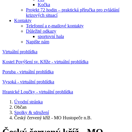
Kočka
Projekt 72 hodin – praktická příručka pro zvládání
krizových situací
Kontakty
Telefonní a e-mailové kontakty
Důležité odkazy
sportovní hala
Napište nám
Virtuální prohlídka
Kostel Povýšení sv. Kříže - virtuální prohlídka
Poruba - virtuální prohlídka
Vysoká - virtuální prohlídka
Hranické Loučky - virtuální prohlídka
Úvodní stránka
Občan
Spolky & sdružení
Český červený kříž - MO Hustopeče n.B.