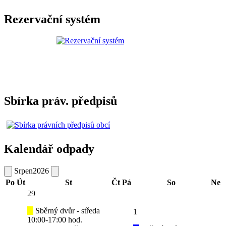
Rezervační systém
Sbírka práv. předpisů
Kalendář odpady
Srpen
2026
Po
Út
St
Čt
Pá
So
Ne
29
Sběrný dvůr - středa
1
10:00-17:00 hod.