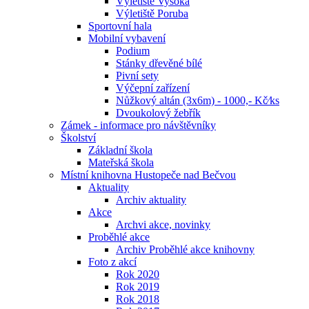
Výletiště Vysoká
Výletiště Poruba
Sportovní hala
Mobilní vybavení
Podium
Stánky dřevěné bílé
Pivní sety
Výčepní zařízení
Nůžkový altán (3x6m) - 1000,- Kč⁄ks
Dvoukolový žebřík
Zámek - informace pro návštěvníky
Školství
Základní škola
Mateřská škola
Místní knihovna Hustopeče nad Bečvou
Aktuality
Archiv aktuality
Akce
Archvi akce, novinky
Proběhlé akce
Archiv Proběhlé akce knihovny
Foto z akcí
Rok 2020
Rok 2019
Rok 2018