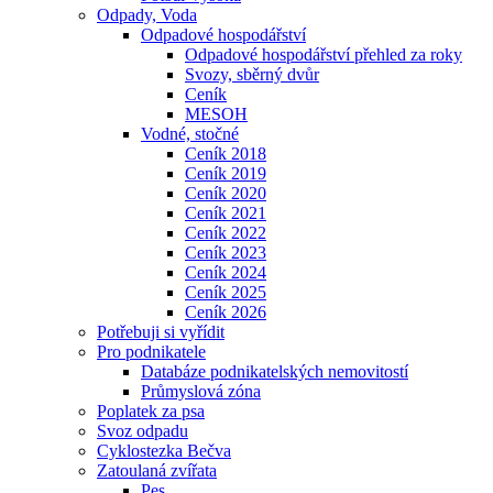
Odpady, Voda
Odpadové hospodářství
Odpadové hospodářství přehled za roky
Svozy, sběrný dvůr
Ceník
MESOH
Vodné, stočné
Ceník 2018
Ceník 2019
Ceník 2020
Ceník 2021
Ceník 2022
Ceník 2023
Ceník 2024
Ceník 2025
Ceník 2026
Potřebuji si vyřídit
Pro podnikatele
Databáze podnikatelských nemovitostí
Průmyslová zóna
Poplatek za psa
Svoz odpadu
Cyklostezka Bečva
Zatoulaná zvířata
Pes