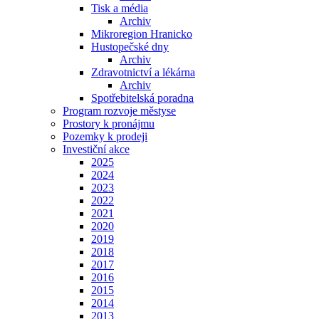
Tisk a média
Archiv
Mikroregion Hranicko
Hustopečské dny
Archiv
Zdravotnictví a lékárna
Archiv
Spotřebitelská poradna
Program rozvoje městyse
Prostory k pronájmu
Pozemky k prodeji
Investiční akce
2025
2024
2023
2022
2021
2020
2019
2018
2017
2016
2015
2014
2013