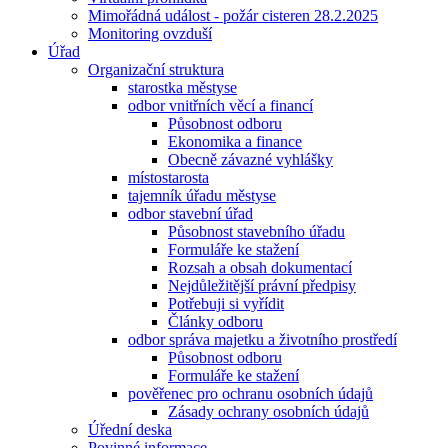
Mimořádná událost - požár cisteren 28.2.2025
Monitoring ovzduší
Úřad
Organizační struktura
starostka městyse
odbor vnitřních věcí a financí
Působnost odboru
Ekonomika a finance
Obecně závazné vyhlášky
místostarosta
tajemník úřadu městyse
odbor stavební úřad
Působnost stavebního úřadu
Formuláře ke stažení
Rozsah a obsah dokumentací
Nejdůležitější právní předpisy
Potřebuji si vyřídit
Články odboru
odbor správa majetku a životního prostředí
Působnost odboru
Formuláře ke stažení
pověřenec pro ochranu osobních údajů
Zásady ochrany osobních údajů
Úřední deska
Povinné informace