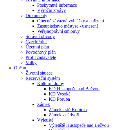
Poskytnuté informace
Výroční zprávy
Dokumenty
Obecně závazné vyhlášky a nařízení
Zastupitelstvo městyse - usnesení
Veřejnoprávní smlouvy
Správní obvody
CzechPoint
Územní plán
Povodňový plán
Profil zadavatele
Volby
Občan
Životní situace
Rezervační systém
Kulturní domy
KD Hustopeče nad Bečvou
KD Vysoká
KD Poruba
Zámek
Zámek - síň Konírna
Zámek - nádvoří
Výletiště
Výletiště Hustopeče nad Bečvou