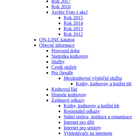
Rok 2017
Rok 2016
Archiv Foto z akcí
Rok 2015
Rok 2014
Rok 2013
Rok 2012
ON-LINE katalog
Obecné informace
Provozní doba
Statistika knihovny
Služby
Ceník služeb
Pro čtenáře
Meziknihovní výpůjční služba
Knihy, knihovny a knižní trh
Knihovní řád
Historie knihovny
Zajímavé odkazy
Knihy, knihovny a knižní trh
Regionální odkazy
Státní správa, instituce a organizace
Internet pro děti
Internet pro seniory
Vyhledávače na internetu