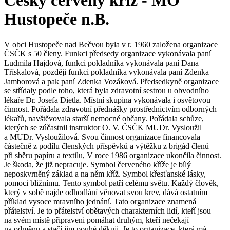
Český červený kříž - MO
Hustopeče n.B.
V obci Hustopeče nad Bečvou byla v r. 1960 založena organizace
ČSČK s 50 členy. Funkci předsedy organizace vykonávala paní
Ludmila Hajdová, funkci pokladníka vykonávala paní Dana
Třískalová, později funkci pokladníka vykonávala paní Zdenka
Jamborová a pak paní Zdenka Vozáková. Předsedkyně organizace
se střídaly podle toho, která byla zdravotní sestrou u obvodního
lékaře Dr. Josefa Dietla. Místní skupina vykonávala i osvětovou
činnost. Pořádala zdravotní přednášky prostřednictvím odborných
lékařů, navštěvovala starší nemocné občany. Pořádala schůze,
kterých se zúčastnil instruktor O. V. ČSČK MUDr. Vysloužil
a MUDr. Vysloužilová. Svou činnost organizace financovala
částečně z podílu členských příspěvků a výtěžku z brigád členů
při sběru papíru a textilu, V roce 1986 organizace ukončila činnost.
Je škoda, že již nepracuje. Symbol červeného kříže je bílý
neposkvrněný základ a na něm kříž. Symbol křesťanské lásky,
pomoci bližnímu. Tento symbol patří celému světu. Každý člověk,
který v sobě najde odhodlání věnovat svou krev, dává ostatním
příklad vysoce mravního jednání. Tato organizace znamená
přátelství. Je to přátelství obětavých charakterních lidí, kteří jsou
na svém místě připraveni pomáhat druhým, kteří nečekají
na odměnu a stačí jim pouhé děkuji. Je to organizace, která má