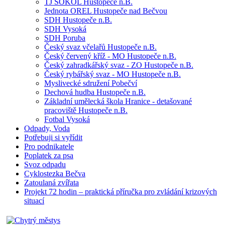
TJ SOKOL Hustopeče n.B.
Jednota OREL Hustopeče nad Bečvou
SDH Hustopeče n.B.
SDH Vysoká
SDH Poruba
Český svaz včelařů Hustopeče n.B.
Český červený kříž - MO Hustopeče n.B.
Český zahradkářský svaz - ZO Hustopeče n.B.
Český rybářský svaz - MO Hustopeče n.B.
Myslivecké sdružení Pobečví
Dechová hudba Hustopeče n.B.
Základní umělecká škola Hranice - detašované
pracoviště Hustopeče n.B.
Fotbal Vysoká
Odpady, Voda
Potřebuji si vyřídit
Pro podnikatele
Poplatek za psa
Svoz odpadu
Cyklostezka Bečva
Zatoulaná zvířata
Projekt 72 hodin – praktická příručka pro zvládání krizových
situací