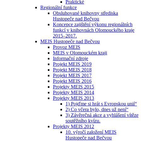
Praktické
Regionální funkce
Obsluhované knihovny střediska
Hustopeče nad Bečvou
Koncepce zajištění výkonu regionálních
funkcí v knihovnách Olomouckého kraje
2015–2017.
MEIS Hustopeče nad Bečvou
Provoz MEIS
MEIS v Olomouckém kraji
Informační zdroje
Projekt MEIS 2019
Projekt MEIS 2018
Projekt MEIS 2017
Projekt MEIS 2016
Projekty MEIS 2015
Projekty MEIS 2014
Projekty MEIS 2013
1) Pojďme si hrát s Evropskou unií“
2) Co včera bylo, dnes už není“
3) Závěrečná akce a vyhlášení vítěze
soutěžního kvízu.
Projekty MEIS 2012
10. výročí založení MEIS
Hustopeče nad Bečvou