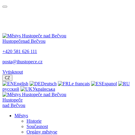
Hustopeče
nad Bečvou
+420 581 626 111
posta@ihustopece.cz
Vytisknout
CZ
English
Deutsch
Le français
Espanol
русский
Українська
Hustopeče
nad Bečvou
Městys
Historie
Současnost
Orgány městyse