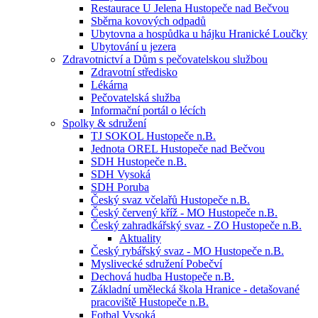
Restaurace U Jelena Hustopeče nad Bečvou
Sběrna kovových odpadů
Ubytovna a hospůdka u hájku Hranické Loučky
Ubytování u jezera
Zdravotnictví a Dům s pečovatelskou službou
Zdravotní středisko
Lékárna
Pečovatelská služba
Informační portál o lécích
Spolky & sdružení
TJ SOKOL Hustopeče n.B.
Jednota OREL Hustopeče nad Bečvou
SDH Hustopeče n.B.
SDH Vysoká
SDH Poruba
Český svaz včelařů Hustopeče n.B.
Český červený kříž - MO Hustopeče n.B.
Český zahradkářský svaz - ZO Hustopeče n.B.
Aktuality
Český rybářský svaz - MO Hustopeče n.B.
Myslivecké sdružení Pobečví
Dechová hudba Hustopeče n.B.
Základní umělecká škola Hranice - detašované
pracoviště Hustopeče n.B.
Fotbal Vysoká