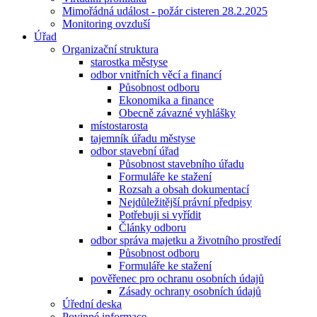
Mimořádná událost - požár cisteren 28.2.2025
Monitoring ovzduší
Úřad
Organizační struktura
starostka městyse
odbor vnitřních věcí a financí
Působnost odboru
Ekonomika a finance
Obecně závazné vyhlášky
místostarosta
tajemník úřadu městyse
odbor stavební úřad
Působnost stavebního úřadu
Formuláře ke stažení
Rozsah a obsah dokumentací
Nejdůležitější právní předpisy
Potřebuji si vyřídit
Články odboru
odbor správa majetku a životního prostředí
Působnost odboru
Formuláře ke stažení
pověřenec pro ochranu osobních údajů
Zásady ochrany osobních údajů
Úřední deska
Povinné informace