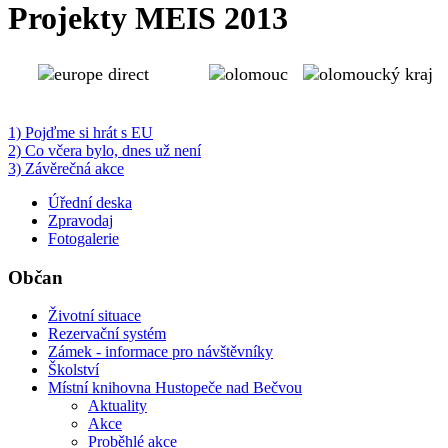
Projekty MEIS 2013
1)
Pojďme si hrát s EU
2)
Co včera bylo, dnes už není
3)
Závěrečná akce
Úřední deska
Zpravodaj
Fotogalerie
Občan
Životní situace
Rezervační systém
Zámek - informace pro návštěvníky
Školství
Místní knihovna Hustopeče nad Bečvou
Aktuality
Akce
Proběhlé akce