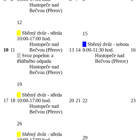
Hustopeče nad
Bečvou (Přerov)
12
Sběrný dvůr - středa
15
10:00-17:00 hod.
Hustopeče nad
Sběrný dvůr - sobota
10
11
Bečvou (Přerov)
13
14
8:00-11:30 hod.
16
Svoz popelnic a
Hustopeče nad
tříděného odpadu
Bečvou (Přerov)
Hustopeče nad
Bečvou (Přerov)
19
Sběrný dvůr - středa
17
18
10:00-17:00 hod.
20
21
22
23
Hustopeče nad
Bečvou (Přerov)
26
Sběrný dvůr - středa
29
10:00-17:00 hod.