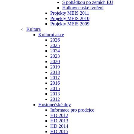
S pohádkou po zemích EU
Halloweenské tvoření
Projekty MEIS 2011
Projekty MEIS 2010
Projekty MEIS 2009
Kultura
Kulturní akce
2026
2025
2024
2023
2020
2019
2018
2017
2016
2015
2013
2012
Hustopečské dny
Informace pro prodejce
HD 2012
HD 2013
HD 2014
HD 2015