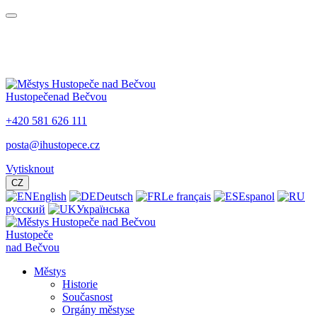
Hustopeče
nad Bečvou
+420 581 626 111
posta@ihustopece.cz
Vytisknout
CZ
English
Deutsch
Le français
Espanol
русский
Українська
Hustopeče
nad Bečvou
Městys
Historie
Současnost
Orgány městyse