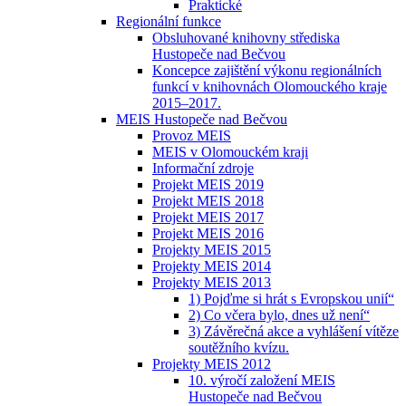
Praktické
Regionální funkce
Obsluhované knihovny střediska
Hustopeče nad Bečvou
Koncepce zajištění výkonu regionálních
funkcí v knihovnách Olomouckého kraje
2015–2017.
MEIS Hustopeče nad Bečvou
Provoz MEIS
MEIS v Olomouckém kraji
Informační zdroje
Projekt MEIS 2019
Projekt MEIS 2018
Projekt MEIS 2017
Projekt MEIS 2016
Projekty MEIS 2015
Projekty MEIS 2014
Projekty MEIS 2013
1) Pojďme si hrát s Evropskou unií“
2) Co včera bylo, dnes už není“
3) Závěrečná akce a vyhlášení vítěze
soutěžního kvízu.
Projekty MEIS 2012
10. výročí založení MEIS
Hustopeče nad Bečvou