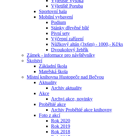
Výletiště Vysoká
Výletiště Poruba
Sportovní hala
Mobilní vybavení
Podium
Stánky dřevěné bílé
Pivní sety
Výčepní zařízení
Nůžkový altán (3x6m) - 1000,- Kč⁄ks
Dvoukolový žebřík
Zámek - informace pro návštěvníky
Školství
Základní škola
Mateřská škola
Místní knihovna Hustopeče nad Bečvou
Aktuality
Archiv aktuality
Akce
Archvi akce, novinky
Proběhlé akce
Archiv Proběhlé akce knihovny
Foto z akcí
Rok 2020
Rok 2019
Rok 2018