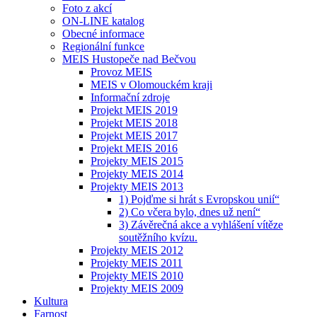
Foto z akcí
ON-LINE katalog
Obecné informace
Regionální funkce
MEIS Hustopeče nad Bečvou
Provoz MEIS
MEIS v Olomouckém kraji
Informační zdroje
Projekt MEIS 2019
Projekt MEIS 2018
Projekt MEIS 2017
Projekt MEIS 2016
Projekty MEIS 2015
Projekty MEIS 2014
Projekty MEIS 2013
1) Pojďme si hrát s Evropskou unií“
2) Co včera bylo, dnes už není“
3) Závěrečná akce a vyhlášení vítěze
soutěžního kvízu.
Projekty MEIS 2012
Projekty MEIS 2011
Projekty MEIS 2010
Projekty MEIS 2009
Kultura
Farnost