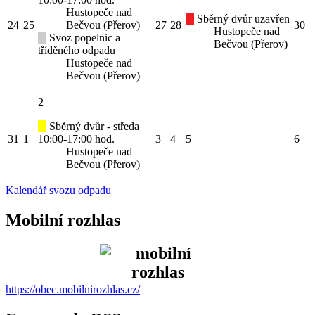
Hustopeče nad
Sběrný dvůr uzavřen
24
25
Bečvou (Přerov)
27
28
30
Hustopeče nad
Svoz popelnic a
Bečvou (Přerov)
tříděného odpadu
Hustopeče nad
Bečvou (Přerov)
2
Sběrný dvůr - středa
31
1
10:00-17:00 hod.
3
4
5
6
Hustopeče nad
Bečvou (Přerov)
Kalendář svozu odpadu
Mobilní rozhlas
https://obec.mobilnirozhlas.cz/