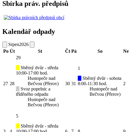
Sbírka práv. předpisů
Kalendář odpady
Srpen
2026
Po
Út
St
Čt
Pá
So
Ne
29
Sběrný dvůr - středa
1
10:00-17:00 hod.
Hustopeče nad
Sběrný dvůr - sobota
27
28
Bečvou (Přerov)
30
31
8:00-11:30 hod.
2
Svoz popelnic a
Hustopeče nad
tříděného odpadu
Bečvou (Přerov)
Hustopeče nad
Bečvou (Přerov)
5
Sběrný dvůr - středa
3
4
10:00-17:00 hod.
6
7
8
9