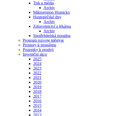
Tisk a média
Archiv
Mikroregion Hranicko
Hustopečské dny
Archiv
Zdravotnictví a lékárna
Archiv
Spotřebitelská poradna
Program rozvoje městyse
Prostory k pronájmu
Pozemky k prodeji
Investiční akce
2025
2024
2023
2022
2021
2020
2019
2018
2017
2016
2015
2014
2013