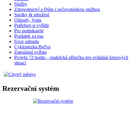
Služby
Zdravotnictví a Dům s pečovatelskou službou
Spolky & sdružení
Odpady, Voda
Potřebuji si vyřídit
Pro podnikatele
Poplatek za psa
Svoz odpadu
Cyklostezka Bečva
Zatoulaná zvířata
Projekt 72 hodin – praktická příručka pro zvládání krizových
situací
Rezervační systém