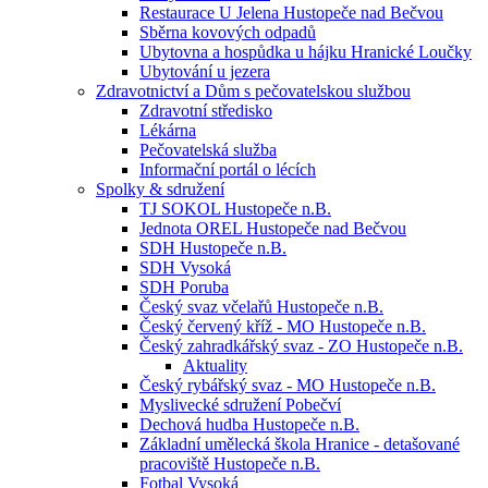
Restaurace U Jelena Hustopeče nad Bečvou
Sběrna kovových odpadů
Ubytovna a hospůdka u hájku Hranické Loučky
Ubytování u jezera
Zdravotnictví a Dům s pečovatelskou službou
Zdravotní středisko
Lékárna
Pečovatelská služba
Informační portál o lécích
Spolky & sdružení
TJ SOKOL Hustopeče n.B.
Jednota OREL Hustopeče nad Bečvou
SDH Hustopeče n.B.
SDH Vysoká
SDH Poruba
Český svaz včelařů Hustopeče n.B.
Český červený kříž - MO Hustopeče n.B.
Český zahradkářský svaz - ZO Hustopeče n.B.
Aktuality
Český rybářský svaz - MO Hustopeče n.B.
Myslivecké sdružení Pobečví
Dechová hudba Hustopeče n.B.
Základní umělecká škola Hranice - detašované
pracoviště Hustopeče n.B.
Fotbal Vysoká