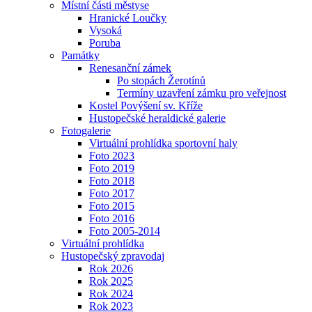
Místní části městyse
Hranické Loučky
Vysoká
Poruba
Památky
Renesanční zámek
Po stopách Žerotínů
Termíny uzavření zámku pro veřejnost
Kostel Povýšení sv. Kříže
Hustopečské heraldické galerie
Fotogalerie
Virtuální prohlídka sportovní haly
Foto 2023
Foto 2019
Foto 2018
Foto 2017
Foto 2015
Foto 2016
Foto 2005-2014
Virtuální prohlídka
Hustopečský zpravodaj
Rok 2026
Rok 2025
Rok 2024
Rok 2023