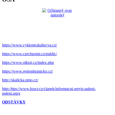
https://www.cyklostezkabecva.cz/
https://www.czechpoint.cz/public/
https://www.olkraj.cz/index.php
https://www.regionhranicko.cz/
http://skalicka.pmo.cz/
http://ttps://www.hzscr.cz/clanek/informacni-servis-paleni-
paleni.aspx
ODSTÁVKY