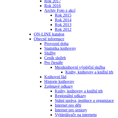
Rok 2017
Rok 2016
Archiv Foto z akcí
Rok 2015
Rok 2014
Rok 2013
Rok 2012
ON-LINE katalog
Obecné informace
Provozní doba
Statistika knihovny
Služby
Ceník služeb
Pro čtenáře
Meziknihovní výpůjční služba
Knihy, knihovny a knižní trh
Knihovní řád
Historie knihovny
Zajímavé odkazy
Knihy, knihovny a knižní trh
Regionální odkazy
Státní správa, instituce a organizace
Internet pro děti
Internet pro seniory
Vyhledávače na internetu