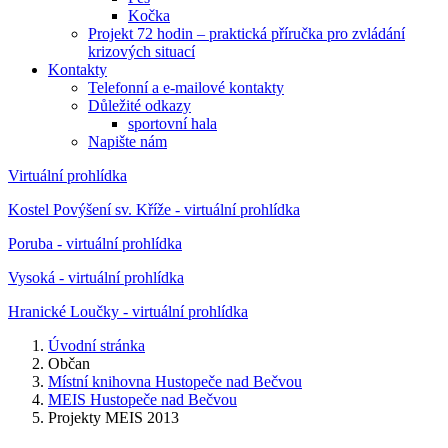
Kočka
Projekt 72 hodin – praktická příručka pro zvládání
krizových situací
Kontakty
Telefonní a e-mailové kontakty
Důležité odkazy
sportovní hala
Napište nám
Virtuální prohlídka
Kostel Povýšení sv. Kříže - virtuální prohlídka
Poruba - virtuální prohlídka
Vysoká - virtuální prohlídka
Hranické Loučky - virtuální prohlídka
Úvodní stránka
Občan
Místní knihovna Hustopeče nad Bečvou
MEIS Hustopeče nad Bečvou
Projekty MEIS 2013