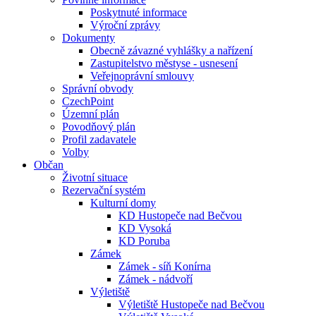
Poskytnuté informace
Výroční zprávy
Dokumenty
Obecně závazné vyhlášky a nařízení
Zastupitelstvo městyse - usnesení
Veřejnoprávní smlouvy
Správní obvody
CzechPoint
Územní plán
Povodňový plán
Profil zadavatele
Volby
Občan
Životní situace
Rezervační systém
Kulturní domy
KD Hustopeče nad Bečvou
KD Vysoká
KD Poruba
Zámek
Zámek - síň Konírna
Zámek - nádvoří
Výletiště
Výletiště Hustopeče nad Bečvou