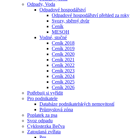
Odpady, Voda
Odpadové hospodářství
Odpadové hospodářství přehled za roky
Svozy, sběrný dvůr
Ceník
MESOH
Vodné, stočné
Ceník 2018
Ceník 2019
Ceník 2020
Ceník 2021
Ceník 2022
Ceník 2023
Ceník 2024
Ceník 2025
Ceník 2026
Potřebuji si vyřídit
Pro podnikatele
Databáze podnikatelských nemovitostí
Průmyslová zóna
Poplatek za psa
Svoz odpadu
Cyklostezka Bečva
Zatoulaná zvířata
Pes