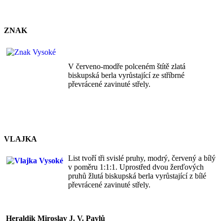
ZNAK
V červeno-modře polceném štítě zlatá
biskupská berla vyrůstající ze stříbrné
převrácené zavinuté střely.
VLAJKA
List tvoří tři svislé pruhy, modrý, červený a bílý
v poměru 1:1:1. Uprostřed dvou žerďových
pruhů žlutá biskupská berla vyrůstající z bílé
převrácené zavinuté střely.
Heraldik Miroslav J. V. Pavlů