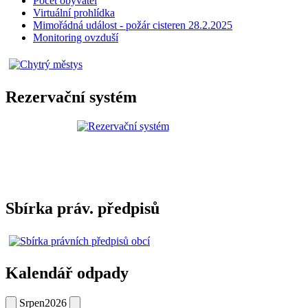
Počet obyvatel
Virtuální prohlídka
Mimořádná událost - požár cisteren 28.2.2025
Monitoring ovzduší
Rezervační systém
Sbírka práv. předpisů
Kalendář odpady
Srpen
2026