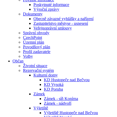
Poskytnuté informace
Výroční zprávy
Dokumenty
Obecně závazné vyhlášky a nařízení
Zastupitelstvo městyse - usnesení
Veřejnoprávní smlouvy
Správní obvody
CzechPoint
Územní plán
Povodňový plán
Profil zadavatele
Volby
Občan
Životní situace
Rezervační systém
Kulturní domy
KD Hustopeče nad Bečvou
KD Vysoká
KD Poruba
Zámek
Zámek - síň Konírna
Zámek - nádvoří
Výletiště
Výletiště Hustopeče nad Bečvou