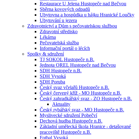
Restaurace U Jelena Hustopeče nad Bečvou
Sběrna kovových odpadů
Ubytovna a hospůdka u hájku Hranické Loučky
Ubytování u jezera
Zdravotnictví a Dům s pečovatelskou službou
Zdravotní středisko
Lékárna
Pečovatelská služba
Informační portál o lécích
Spolky & sdružení
TJ SOKOL Hustopeče n.B.
Jednota OREL Hustopeče nad Bečvou
SDH Hustopeče n.B.
SDH Vysoká
SDH Poruba
Český svaz včelařů Hustopeče n.B.
Český červený kříž - MO Hustopeče n.B.
Český zahradkářský svaz - ZO Hustopeče n.B.
Aktuality
Český rybářský svaz - MO Hustopeče n.B.
Myslivecké sdružení Pobečví
Dechová hudba Hustopeče n.B.
Základní umělecká škola Hranice - detašované
pracoviště Hustopeče n.B.
Fotbal Vysoká