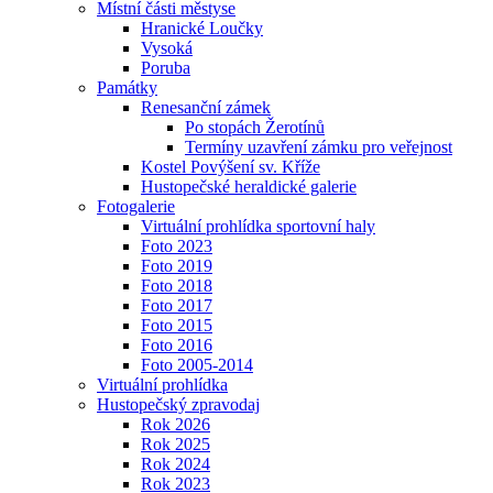
Místní části městyse
Hranické Loučky
Vysoká
Poruba
Památky
Renesanční zámek
Po stopách Žerotínů
Termíny uzavření zámku pro veřejnost
Kostel Povýšení sv. Kříže
Hustopečské heraldické galerie
Fotogalerie
Virtuální prohlídka sportovní haly
Foto 2023
Foto 2019
Foto 2018
Foto 2017
Foto 2015
Foto 2016
Foto 2005-2014
Virtuální prohlídka
Hustopečský zpravodaj
Rok 2026
Rok 2025
Rok 2024
Rok 2023