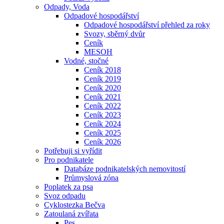
Odpady, Voda
Odpadové hospodářství
Odpadové hospodářství přehled za roky
Svozy, sběrný dvůr
Ceník
MESOH
Vodné, stočné
Ceník 2018
Ceník 2019
Ceník 2020
Ceník 2021
Ceník 2022
Ceník 2023
Ceník 2024
Ceník 2025
Ceník 2026
Potřebuji si vyřídit
Pro podnikatele
Databáze podnikatelských nemovitostí
Průmyslová zóna
Poplatek za psa
Svoz odpadu
Cyklostezka Bečva
Zatoulaná zvířata
Pes