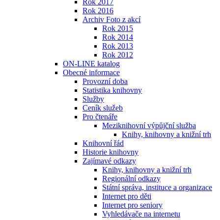
Rok 2017
Rok 2016
Archiv Foto z akcí
Rok 2015
Rok 2014
Rok 2013
Rok 2012
ON-LINE katalog
Obecné informace
Provozní doba
Statistika knihovny
Služby
Ceník služeb
Pro čtenáře
Meziknihovní výpůjční služba
Knihy, knihovny a knižní trh
Knihovní řád
Historie knihovny
Zajímavé odkazy
Knihy, knihovny a knižní trh
Regionální odkazy
Státní správa, instituce a organizace
Internet pro děti
Internet pro seniory
Vyhledávače na internetu