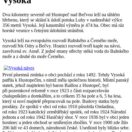
Vysoká
Dva kilometry severně od Hustopeč nad Bečvou leží na táhlém
hřebenu, který se sklání k údolí potoka Luhy v nadmořské výšce
356 metrů Vysoká. Její katastrální výměra je 474 ha. Obec má ráz
horské vesnice s četnými údolními stráněmi.
Vysoká leží na evropském rozvodí Baltského a Černého moře,
rozvodí řek Odry a Bečvy. Hranici rozvodí tvoří kaple na návsi,
zasvěcená sv. Anně. Z jedné strany střechy stéká voda do Baltského
moře a z druhé do moře Černého.
První písemná zmínka o obci pochází z roku 1492. Tehdy Vysoká
patřila k Hustopečím, s nimiž měla společnou historii. Místní panský
statek, jehož majitelem byl baron Baillou z Hustopeč, byl
při pozemkové reformě v roce 1923 z části rozparcelován
chalupníkům a domkářům, a to celkem 35 ha pole a 6, 5 ha lesa,
který si noví majitelé přepracovali na pole. Budovy statku byly
prodány. Ze spolků v obci od roku 1910 působila Omladina,
od roku 1923 katolický zemědělský spolek, od roku 1924 Národní
jednota a od roku 1942 Hasičský sbor. V roce 1936 byl v obci jeden
hostinec a jeden obchod se smíšeným zbožím. V roce 1900 zde žilo
206 lidí ve 43 domech, národnosti české. Usedlosti byly blízko sebe.