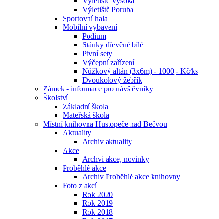
Výletiště Vysoká
Výletiště Poruba
Sportovní hala
Mobilní vybavení
Podium
Stánky dřevěné bílé
Pivní sety
Výčepní zařízení
Nůžkový altán (3x6m) - 1000,- Kč⁄ks
Dvoukolový žebřík
Zámek - informace pro návštěvníky
Školství
Základní škola
Mateřská škola
Místní knihovna Hustopeče nad Bečvou
Aktuality
Archiv aktuality
Akce
Archvi akce, novinky
Proběhlé akce
Archiv Proběhlé akce knihovny
Foto z akcí
Rok 2020
Rok 2019
Rok 2018