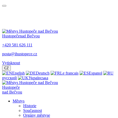
Hustopeče
nad Bečvou
+420 581 626 111
posta@ihustopece.cz
Vytisknout
CZ
English
Deutsch
Le français
Espanol
русский
Українська
Hustopeče
nad Bečvou
Městys
Historie
Současnost
Orgány městyse