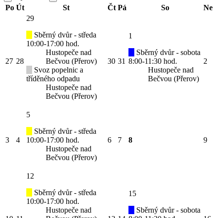
Po
Út
St
Čt
Pá
So
Ne
29
Sběrný dvůr - středa
1
10:00-17:00 hod.
Hustopeče nad
Sběrný dvůr - sobota
27
28
Bečvou (Přerov)
30
31
8:00-11:30 hod.
2
Svoz popelnic a
Hustopeče nad
tříděného odpadu
Bečvou (Přerov)
Hustopeče nad
Bečvou (Přerov)
5
Sběrný dvůr - středa
3
4
10:00-17:00 hod.
6
7
8
9
Hustopeče nad
Bečvou (Přerov)
12
Sběrný dvůr - středa
15
10:00-17:00 hod.
Hustopeče nad
Sběrný dvůr - sobota