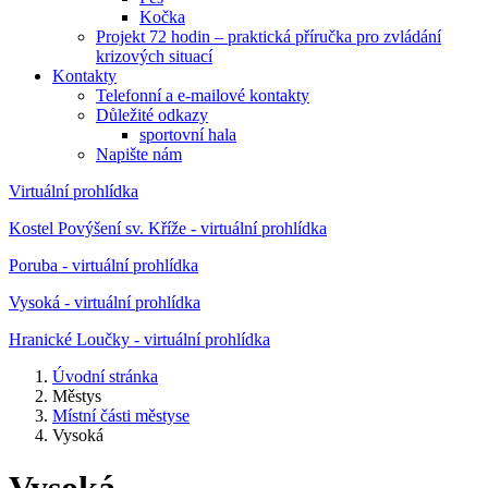
Kočka
Projekt 72 hodin – praktická příručka pro zvládání
krizových situací
Kontakty
Telefonní a e-mailové kontakty
Důležité odkazy
sportovní hala
Napište nám
Virtuální prohlídka
Kostel Povýšení sv. Kříže - virtuální prohlídka
Poruba - virtuální prohlídka
Vysoká - virtuální prohlídka
Hranické Loučky - virtuální prohlídka
Úvodní stránka
Městys
Místní části městyse
Vysoká