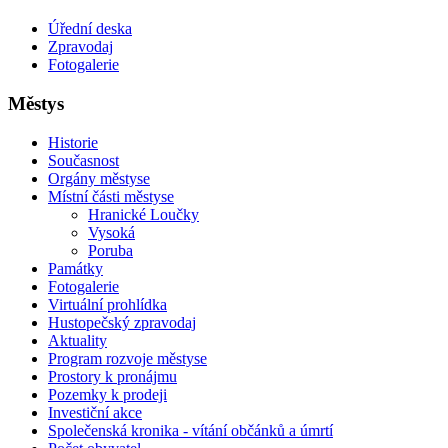
Úřední deska
Zpravodaj
Fotogalerie
Městys
Historie
Současnost
Orgány městyse
Místní části městyse
Hranické Loučky
Vysoká
Poruba
Památky
Fotogalerie
Virtuální prohlídka
Hustopečský zpravodaj
Aktuality
Program rozvoje městyse
Prostory k pronájmu
Pozemky k prodeji
Investiční akce
Společenská kronika - vítání občánků a úmrtí