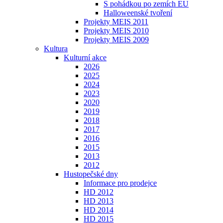
S pohádkou po zemích EU
Halloweenské tvoření
Projekty MEIS 2011
Projekty MEIS 2010
Projekty MEIS 2009
Kultura
Kulturní akce
2026
2025
2024
2023
2020
2019
2018
2017
2016
2015
2013
2012
Hustopečské dny
Informace pro prodejce
HD 2012
HD 2013
HD 2014
HD 2015