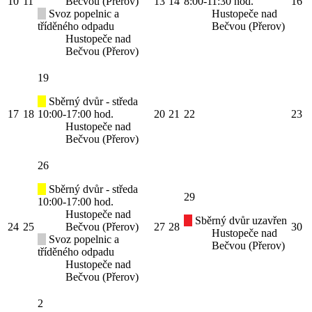
10
11
Bečvou (Přerov)
13
14
8:00-11:30 hod.
16
Svoz popelnic a
Hustopeče nad
tříděného odpadu
Bečvou (Přerov)
Hustopeče nad
Bečvou (Přerov)
19
Sběrný dvůr - středa
17
18
10:00-17:00 hod.
20
21
22
23
Hustopeče nad
Bečvou (Přerov)
26
Sběrný dvůr - středa
29
10:00-17:00 hod.
Hustopeče nad
Sběrný dvůr uzavřen
24
25
Bečvou (Přerov)
27
28
30
Hustopeče nad
Svoz popelnic a
Bečvou (Přerov)
tříděného odpadu
Hustopeče nad
Bečvou (Přerov)
2