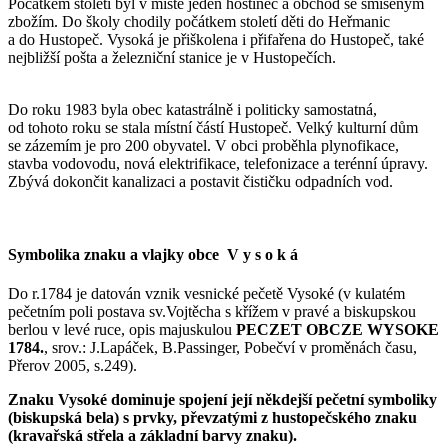
Počátkem století byl v místě jeden hostinec a obchod se smíšeným
zbožím. Do školy chodily počátkem století děti do Heřmanic
a do Hustopeč. Vysoká je přiškolena i přifařena do Hustopeč, také
nejbližší pošta a železniční stanice je v Hustopečích.
Do roku 1983 byla obec katastrálně i politicky samostatná,
od tohoto roku se stala místní částí Hustopeč. Velký kulturní dům
se zázemím je pro 200 obyvatel. V obci proběhla plynofikace,
stavba vodovodu, nová elektrifikace, telefonizace a terénní úpravy.
Zbývá dokončit kanalizaci a postavit čističku odpadních vod.
Symbolika znaku a vlajky obce V y s o k á
Do r.1784 je datován vznik vesnické pečetě Vysoké (v kulatém
pečetním poli postava sv.Vojtěcha s křížem v pravé a biskupskou
berlou v levé ruce, opis majuskulou
PECZET OBCZE WYSOKE
1784.
, srov.: J.Lapáček, B.Passinger, Pobečví v proměnách času,
Přerov 2005, s.249).
Znaku Vysoké dominuje spojení její někdejší pečetní symboliky
(biskupská bela) s prvky, převzatými z hustopečského znaku
(kravařská střela a základní barvy znaku).