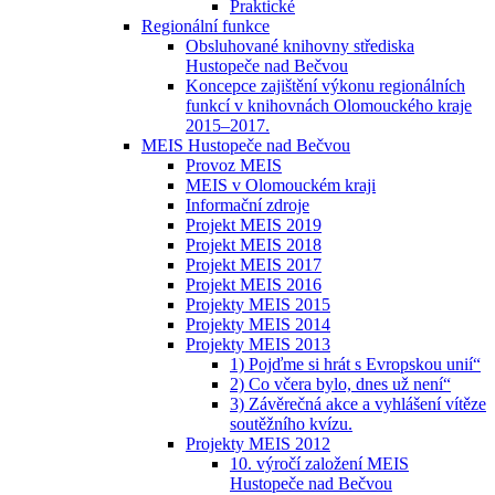
Praktické
Regionální funkce
Obsluhované knihovny střediska
Hustopeče nad Bečvou
Koncepce zajištění výkonu regionálních
funkcí v knihovnách Olomouckého kraje
2015–2017.
MEIS Hustopeče nad Bečvou
Provoz MEIS
MEIS v Olomouckém kraji
Informační zdroje
Projekt MEIS 2019
Projekt MEIS 2018
Projekt MEIS 2017
Projekt MEIS 2016
Projekty MEIS 2015
Projekty MEIS 2014
Projekty MEIS 2013
1) Pojďme si hrát s Evropskou unií“
2) Co včera bylo, dnes už není“
3) Závěrečná akce a vyhlášení vítěze
soutěžního kvízu.
Projekty MEIS 2012
10. výročí založení MEIS
Hustopeče nad Bečvou