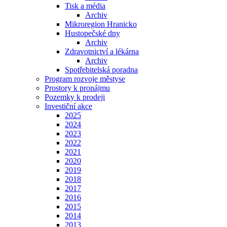
Tisk a média
Archiv
Mikroregion Hranicko
Hustopečské dny
Archiv
Zdravotnictví a lékárna
Archiv
Spotřebitelská poradna
Program rozvoje městyse
Prostory k pronájmu
Pozemky k prodeji
Investiční akce
2025
2024
2023
2022
2021
2020
2019
2018
2017
2016
2015
2014
2013