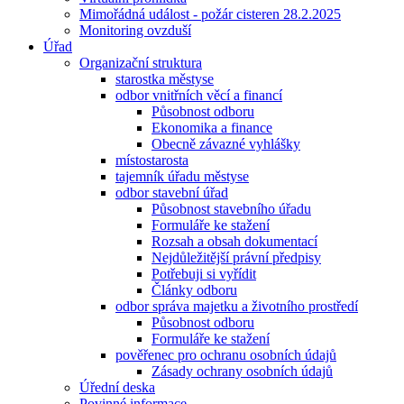
Mimořádná událost - požár cisteren 28.2.2025
Monitoring ovzduší
Úřad
Organizační struktura
starostka městyse
odbor vnitřních věcí a financí
Působnost odboru
Ekonomika a finance
Obecně závazné vyhlášky
místostarosta
tajemník úřadu městyse
odbor stavební úřad
Působnost stavebního úřadu
Formuláře ke stažení
Rozsah a obsah dokumentací
Nejdůležitější právní předpisy
Potřebuji si vyřídit
Články odboru
odbor správa majetku a životního prostředí
Působnost odboru
Formuláře ke stažení
pověřenec pro ochranu osobních údajů
Zásady ochrany osobních údajů
Úřední deska
Povinné informace