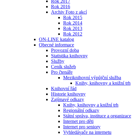
Rok 2017
Rok 2016
Archiv Foto z akcí
Rok 2015
Rok 2014
Rok 2013
Rok 2012
ON-LINE katalog
Obecné informace
Provozní doba
Statistika knihovny
Služby
Ceník služeb
Pro čtenáře
Meziknihovní výpůjční služba
Knihy, knihovny a knižní trh
Knihovní řád
Historie knihovny
Zajímavé odkazy
Knihy, knihovny a knižní trh
Regionální odkazy
Státní správa, instituce a organizace
Internet pro děti
Internet pro seniory
Vyhledávače na internetu