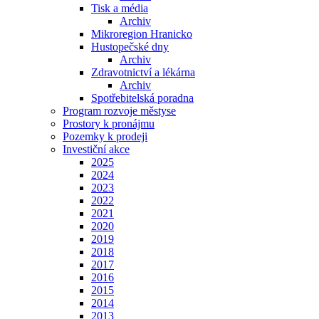
Tisk a média
Archiv
Mikroregion Hranicko
Hustopečské dny
Archiv
Zdravotnictví a lékárna
Archiv
Spotřebitelská poradna
Program rozvoje městyse
Prostory k pronájmu
Pozemky k prodeji
Investiční akce
2025
2024
2023
2022
2021
2020
2019
2018
2017
2016
2015
2014
2013