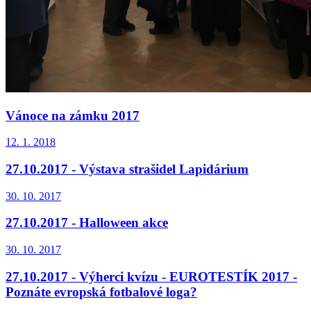
Vánoce na zámku 2017
12. 1. 2018
27.10.2017 - Výstava strašidel Lapidárium
30. 10. 2017
27.10.2017 - Halloween akce
30. 10. 2017
27.10.2017 - Výherci kvízu - EUROTESTÍK 2017 -
Poznáte evropská fotbalové loga?