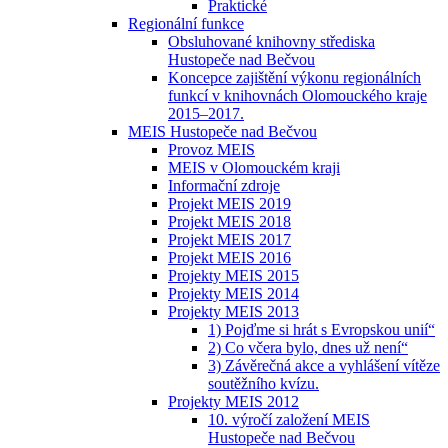
Praktické
Regionální funkce
Obsluhované knihovny střediska
Hustopeče nad Bečvou
Koncepce zajištění výkonu regionálních
funkcí v knihovnách Olomouckého kraje
2015–2017.
MEIS Hustopeče nad Bečvou
Provoz MEIS
MEIS v Olomouckém kraji
Informační zdroje
Projekt MEIS 2019
Projekt MEIS 2018
Projekt MEIS 2017
Projekt MEIS 2016
Projekty MEIS 2015
Projekty MEIS 2014
Projekty MEIS 2013
1) Pojďme si hrát s Evropskou unií“
2) Co včera bylo, dnes už není“
3) Závěrečná akce a vyhlášení vítěze
soutěžního kvízu.
Projekty MEIS 2012
10. výročí založení MEIS
Hustopeče nad Bečvou