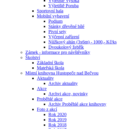
Výletiště Vysoká
Výletiště Poruba
Sportovní hala
Mobilní vybavení
Podium
Stánky dřevěné bílé
Pivní sety
Výčepní zařízení
Nůžkový altán (3x6m) - 1000,- Kč⁄ks
Dvoukolový žebřík
Zámek - informace pro návštěvníky
Školství
Základní škola
Mateřská škola
Místní knihovna Hustopeče nad Bečvou
Aktuality
Archiv aktuality
Akce
Archvi akce, novinky
Proběhlé akce
Archiv Proběhlé akce knihovny
Foto z akcí
Rok 2020
Rok 2019
Rok 2018