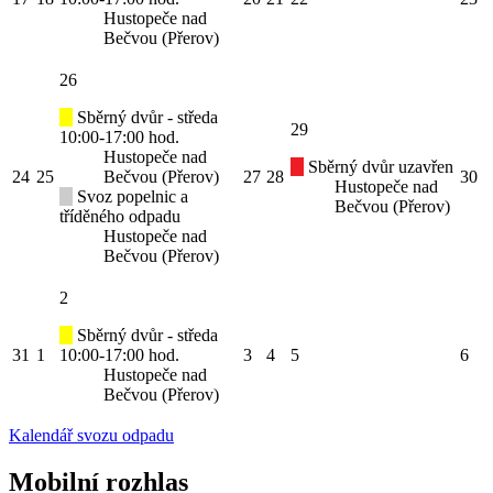
Hustopeče nad
Bečvou (Přerov)
26
Sběrný dvůr - středa
29
10:00-17:00 hod.
Hustopeče nad
Sběrný dvůr uzavřen
24
25
Bečvou (Přerov)
27
28
30
Hustopeče nad
Svoz popelnic a
Bečvou (Přerov)
tříděného odpadu
Hustopeče nad
Bečvou (Přerov)
2
Sběrný dvůr - středa
31
1
10:00-17:00 hod.
3
4
5
6
Hustopeče nad
Bečvou (Přerov)
Kalendář svozu odpadu
Mobilní rozhlas