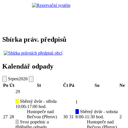
Sbírka práv. předpisů
Kalendář odpady
Srpen
2026
Po
Út
St
Čt
Pá
So
Ne
29
Sběrný dvůr - středa
1
10:00-17:00 hod.
Hustopeče nad
Sběrný dvůr - sobota
27
28
Bečvou (Přerov)
30
31
8:00-11:30 hod.
2
Svoz popelnic a
Hustopeče nad
tříděného odpadu
Bečvou (Přerov)