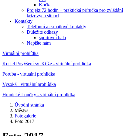
Kočka
Projekt 72 hodin – praktická příručka pro zvládání
krizových situací
Kontakty
Telefonní a e-mailové kontakty
Důležité odkazy
sportovní hala
Napište nám
Virtuální prohlídka
Kostel Povýšení sv. Kříže - virtuální prohlídka
Poruba - virtuální prohlídka
Vysoká - virtuální prohlídka
Hranické Loučky - virtuální prohlídka
Úvodní stránka
Městys
Fotogalerie
Foto 2017