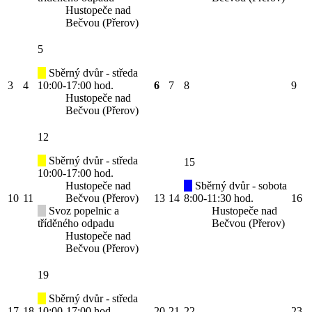
Hustopeče nad
Bečvou (Přerov)
5
Sběrný dvůr - středa
3
4
10:00-17:00 hod.
6
7
8
9
Hustopeče nad
Bečvou (Přerov)
12
Sběrný dvůr - středa
15
10:00-17:00 hod.
Hustopeče nad
Sběrný dvůr - sobota
10
11
Bečvou (Přerov)
13
14
8:00-11:30 hod.
16
Svoz popelnic a
Hustopeče nad
tříděného odpadu
Bečvou (Přerov)
Hustopeče nad
Bečvou (Přerov)
19
Sběrný dvůr - středa
17
18
10:00-17:00 hod.
20
21
22
23