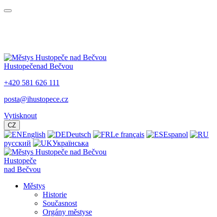
Hustopeče
nad Bečvou
+420 581 626 111
posta@ihustopece.cz
Vytisknout
CZ
English
Deutsch
Le français
Espanol
русский
Українська
Hustopeče
nad Bečvou
Městys
Historie
Současnost
Orgány městyse