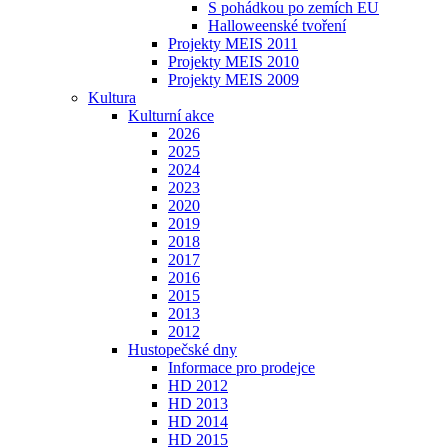
S pohádkou po zemích EU
Halloweenské tvoření
Projekty MEIS 2011
Projekty MEIS 2010
Projekty MEIS 2009
Kultura
Kulturní akce
2026
2025
2024
2023
2020
2019
2018
2017
2016
2015
2013
2012
Hustopečské dny
Informace pro prodejce
HD 2012
HD 2013
HD 2014
HD 2015