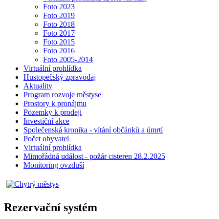
Foto 2023
Foto 2019
Foto 2018
Foto 2017
Foto 2015
Foto 2016
Foto 2005-2014
Virtuální prohlídka
Hustopečský zpravodaj
Aktuality
Program rozvoje městyse
Prostory k pronájmu
Pozemky k prodeji
Investiční akce
Společenská kronika - vítání občánků a úmrtí
Počet obyvatel
Virtuální prohlídka
Mimořádná událost - požár cisteren 28.2.2025
Monitoring ovzduší
Rezervační systém