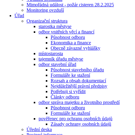
Mimořádná událost - požár cisteren 28.2.2025
Monitoring ovzduší
Úřad
Organizační struktura
starostka městyse
odbor vnitřních věcí a financí
Působnost odboru
Ekonomika a finance
Obecně závazné vyhlášky
místostarosta
tajemník úřadu městyse
odbor stavební úřad
Působnost stavebního úřadu
Formuláře ke stažení
Rozsah a obsah dokumentací
Nejdůležitější právní předpisy
Potřebuji si vyřídit
Články odboru
odbor správa majetku a životního prostředí
Působnost odboru
Formuláře ke stažení
pověřenec pro ochranu osobních údajů
Zásady ochrany osobních údajů
Úřední deska
Povinné informace