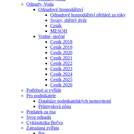
Odpady, Voda
Odpadové hospodářství
Odpadové hospodářství přehled za roky
Svozy, sběrný dvůr
Ceník
MESOH
Vodné, stočné
Ceník 2018
Ceník 2019
Ceník 2020
Ceník 2021
Ceník 2022
Ceník 2023
Ceník 2024
Ceník 2025
Ceník 2026
Potřebuji si vyřídit
Pro podnikatele
Databáze podnikatelských nemovitostí
Průmyslová zóna
Poplatek za psa
Svoz odpadu
Cyklostezka Bečva
Zatoulaná zvířata
Pes