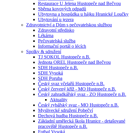
Restaurace U Jelena Hustopeče nad Bečvou
Sběrna kovových odpadů
Ubytovna a hospůdka u hájku Hranické Loučky
Ubytování u jezera
Zdravotnictví a Dům s pečovatelskou službou
Zdravotní středisko
Lékárna
Pečovatelská služba
Informační portál o lécích
Spolky & sdružení
TJ SOKOL Hustopeče n.B.
Jednota OREL Hustopeče nad Bečvou
SDH Hustopeče n.B.
SDH Vysoká
SDH Poruba
Český svaz včelařů Hustopeče n.B.
Český červený kříž - MO Hustopeče n.B.
Český zahradkářský svaz - ZO Hustopeče n.B.
Aktuality
Český rybářský svaz - MO Hustopeče n.B.
Myslivecké sdružení Pobečví
Dechová hudba Hustopeče n.B.
Základní umělecká škola Hranice - detašované
pracoviště Hustopeče n.B.
Fotbal Vysoká