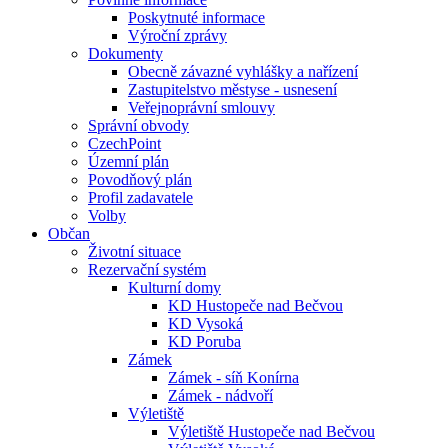
Poskytnuté informace
Výroční zprávy
Dokumenty
Obecně závazné vyhlášky a nařízení
Zastupitelstvo městyse - usnesení
Veřejnoprávní smlouvy
Správní obvody
CzechPoint
Územní plán
Povodňový plán
Profil zadavatele
Volby
Občan
Životní situace
Rezervační systém
Kulturní domy
KD Hustopeče nad Bečvou
KD Vysoká
KD Poruba
Zámek
Zámek - síň Konírna
Zámek - nádvoří
Výletiště
Výletiště Hustopeče nad Bečvou