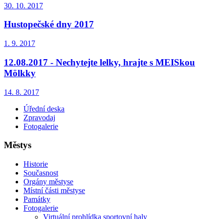
30. 10. 2017
Hustopečské dny 2017
1. 9. 2017
12.08.2017 - Nechytejte lelky, hrajte s MEISkou
Mölkky
14. 8. 2017
Úřední deska
Zpravodaj
Fotogalerie
Městys
Historie
Současnost
Orgány městyse
Místní části městyse
Památky
Fotogalerie
Virtuální prohlídka sportovní haly