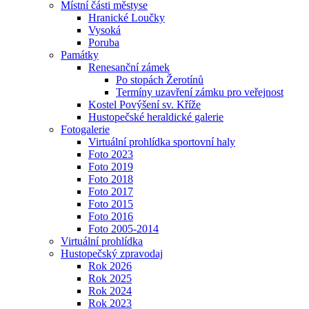
Místní části městyse
Hranické Loučky
Vysoká
Poruba
Památky
Renesanční zámek
Po stopách Žerotínů
Termíny uzavření zámku pro veřejnost
Kostel Povýšení sv. Kříže
Hustopečské heraldické galerie
Fotogalerie
Virtuální prohlídka sportovní haly
Foto 2023
Foto 2019
Foto 2018
Foto 2017
Foto 2015
Foto 2016
Foto 2005-2014
Virtuální prohlídka
Hustopečský zpravodaj
Rok 2026
Rok 2025
Rok 2024
Rok 2023