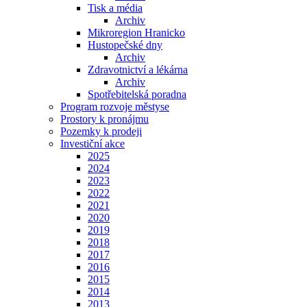
Tisk a média
Archiv
Mikroregion Hranicko
Hustopečské dny
Archiv
Zdravotnictví a lékárna
Archiv
Spotřebitelská poradna
Program rozvoje městyse
Prostory k pronájmu
Pozemky k prodeji
Investiční akce
2025
2024
2023
2022
2021
2020
2019
2018
2017
2016
2015
2014
2013