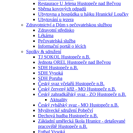
Restaurace U Jelena Hustopeče nad Bečvou
Sběrna kovových odpadů
Ubytovna a hospůdka u hájku Hranické Loučky
Ubytování u jezera
Zdravotnictví a Dům s pečovatelskou službou
Zdravotní středisko
Lékárna
Pečovatelská služba
Informační portál o lécích
Spolky & sdružení
TJ SOKOL Hustopeče n.B.
Jednota OREL Hustopeče nad Bečvou
SDH Hustopeče n.B.
SDH Vysoká
SDH Poruba
Český svaz včelařů Hustopeče n.B.
Český červený kříž - MO Hustopeče n.B.
Český zahradkářský svaz - ZO Hustopeče n.B.
Aktuality
Český rybářský svaz - MO Hustopeče n.B.
Myslivecké sdružení Pobečví
Dechová hudba Hustopeče n.B.
Základní umělecká škola Hranice - detašované
pracoviště Hustopeče n.B.
Fotbal Vysoká