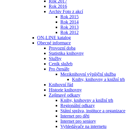
Rok 2017
Rok 2016
Archiv Foto z akcí
Rok 2015
Rok 2014
Rok 2013
Rok 2012
ON-LINE katalog
Obecné informace
Provozní doba
Statistika knihovny
Služby
Ceník služeb
Pro čtenáře
Meziknihovní výpůjční služba
Knihy, knihovny a knižní trh
Knihovní řád
Historie knihovny
Zajímavé odkazy
Knihy, knihovny a knižní trh
Regionální odkazy
Státní správa, instituce a organizace
Internet pro děti
Internet pro seniory
Vyhledávače na internetu