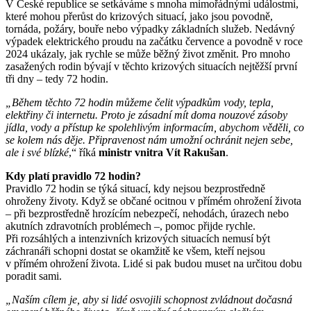
V České republice se setkáváme s mnoha mimořádnými událostmi,
které mohou přerůst do krizových situací, jako jsou povodně,
tornáda, požáry, bouře nebo výpadky základních služeb. Nedávný
výpadek elektrického proudu na začátku července a povodně v roce
2024 ukázaly, jak rychle se může běžný život změnit. Pro mnoho
zasažených rodin bývají v těchto krizových situacích nejtěžší první
tři dny – tedy 72 hodin.
„Během těchto 72 hodin můžeme čelit výpadkům vody, tepla,
elektřiny či internetu. Proto je zásadní mít doma nouzové zásoby
jídla, vody a přístup ke spolehlivým informacím, abychom věděli, co
se kolem nás děje. Připravenost nám umožní ochránit nejen sebe,
ale i své blízké
,“ říká
ministr vnitra Vít Rakušan
.
Kdy platí pravidlo 72 hodin?
Pravidlo 72 hodin se týká situací, kdy nejsou bezprostředně
ohroženy životy. Když se občané ocitnou v přímém ohrožení života
– při bezprostředně hrozícím nebezpečí, nehodách, úrazech nebo
akutních zdravotních problémech –, pomoc přijde rychle.
Při rozsáhlých a intenzivních krizových situacích nemusí být
záchranáři schopni dostat se okamžitě ke všem, kteří nejsou
v přímém ohrožení života. Lidé si pak budou muset na určitou dobu
poradit sami.
„Naším cílem je, aby si lidé osvojili schopnost zvládnout dočasná