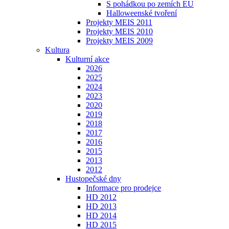
S pohádkou po zemích EU
Halloweenské tvoření
Projekty MEIS 2011
Projekty MEIS 2010
Projekty MEIS 2009
Kultura
Kulturní akce
2026
2025
2024
2023
2020
2019
2018
2017
2016
2015
2013
2012
Hustopečské dny
Informace pro prodejce
HD 2012
HD 2013
HD 2014
HD 2015