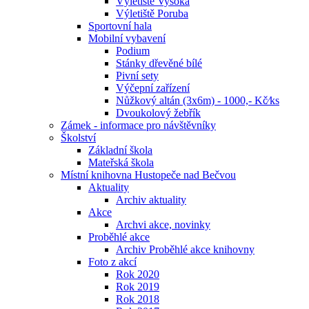
Výletiště Vysoká
Výletiště Poruba
Sportovní hala
Mobilní vybavení
Podium
Stánky dřevěné bílé
Pivní sety
Výčepní zařízení
Nůžkový altán (3x6m) - 1000,- Kč⁄ks
Dvoukolový žebřík
Zámek - informace pro návštěvníky
Školství
Základní škola
Mateřská škola
Místní knihovna Hustopeče nad Bečvou
Aktuality
Archiv aktuality
Akce
Archvi akce, novinky
Proběhlé akce
Archiv Proběhlé akce knihovny
Foto z akcí
Rok 2020
Rok 2019
Rok 2018