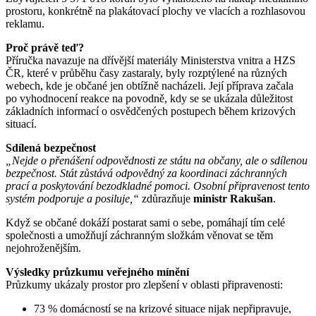
prostoru, konkrétně na plakátovací plochy ve vlacích a rozhlasovou
reklamu.
Proč právě teď?
Příručka navazuje na dřívější materiály Ministerstva vnitra a HZS
ČR, které v průběhu časy zastaraly, byly rozptýlené na různých
webech, kde je občané jen obtížně nacházeli. Její příprava začala
po vyhodnocení reakce na povodně, kdy se se ukázala důležitost
základních informací o osvědčených postupech během krizových
situací.
Sdílená bezpečnost
„Nejde o přenášení odpovědnosti ze státu na občany, ale o sdílenou
bezpečnost. Stát zůstává odpovědný za koordinaci záchranných
prací a poskytování bezodkladné pomoci. Osobní připravenost tento
systém podporuje a posiluje,“
zdůrazňuje
ministr Rakušan
.
Když se občané dokáží postarat sami o sebe, pomáhají tím celé
společnosti a umožňují záchranným složkám věnovat se těm
nejohroženějším.
Výsledky průzkumu veřejného mínění
Průzkumy ukázaly prostor pro zlepšení v oblasti připravenosti:
73 % domácností se na krizové situace nijak nepřipravuje,