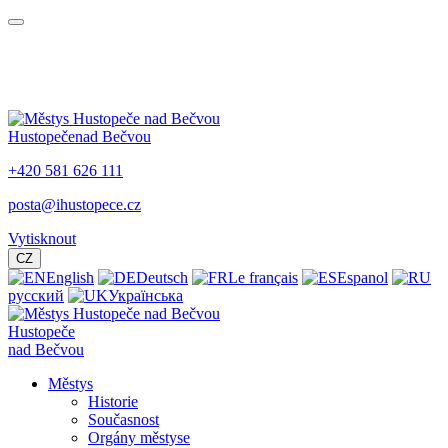
Hustopeče
nad Bečvou
+420 581 626 111
posta@ihustopece.cz
Vytisknout
CZ
English
Deutsch
Le français
Espanol
русский
Українська
Hustopeče
nad Bečvou
Městys
Historie
Současnost
Orgány městyse