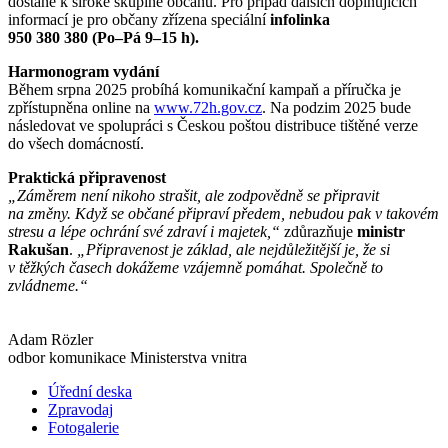
dostane k široké skupině občanů. Pro případ dalších doplňujících
informací je pro občany zřízena speciální
infolinka
950 380 380 (Po–Pá 9–15 h).
Harmonogram vydání
Během srpna 2025 probíhá komunikační kampaň a příručka je
zpřístupněna online na
www.72h.gov.cz
. Na podzim 2025 bude
následovat ve spolupráci s Českou poštou distribuce tištěné verze
do všech domácností.
Praktická připravenost
„Záměrem není nikoho strašit, ale zodpovědně se připravit
na změny. Když se občané připraví předem, nebudou pak v takovém
stresu a lépe ochrání své zdraví i majetek,“
zdůrazňuje
ministr
Rakušan
.
„Připravenost je základ, ale nejdůležitější je, že si
v těžkých časech dokážeme vzájemně pomáhat. Společně to
zvládneme.“
Adam Rözler
odbor komunikace Ministerstva vnitra
Úřední deska
Zpravodaj
Fotogalerie