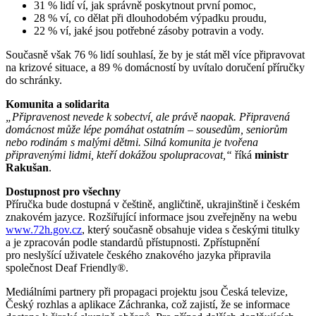
31 % lidí ví, jak správně poskytnout první pomoc,
28 % ví, co dělat při dlouhodobém výpadku proudu,
22 % ví, jaké jsou potřebné zásoby potravin a vody.
Současně však 76 % lidí souhlasí, že by je stát měl více připravovat
na krizové situace, a 89 % domácností by uvítalo doručení příručky
do schránky.
Komunita a solidarita
„Připravenost nevede k sobectví, ale právě naopak. Připravená
domácnost může lépe pomáhat ostatním – sousedům, seniorům
nebo rodinám s malými dětmi. Silná komunita je tvořena
připravenými lidmi, kteří dokážou spolupracovat,“
říká
ministr
Rakušan
.
Dostupnost pro všechny
Příručka bude dostupná v češtině, angličtině, ukrajinštině i českém
znakovém jazyce. Rozšiřující informace jsou zveřejněny na webu
www.72h.gov.cz
, který současně obsahuje videa s českými titulky
a je zpracován podle standardů přístupnosti. Zpřístupnění
pro neslyšící uživatele českého znakového jazyka připravila
společnost Deaf Friendly®.
Mediálními partnery při propagaci projektu jsou Česká televize,
Český rozhlas a aplikace Záchranka, což zajistí, že se informace