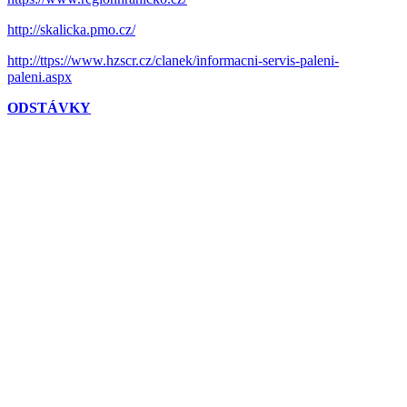
http://skalicka.pmo.cz/
http://ttps://www.hzscr.cz/clanek/informacni-servis-paleni-
paleni.aspx
ODSTÁVKY