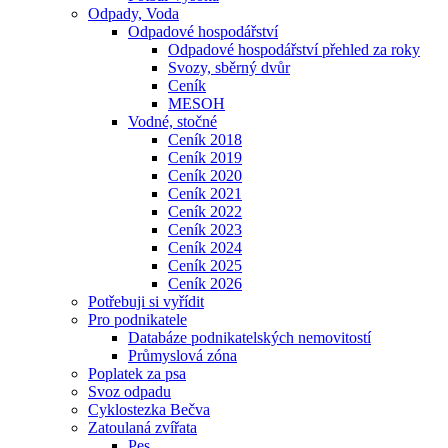
Odpady, Voda
Odpadové hospodářství
Odpadové hospodářství přehled za roky
Svozy, sběrný dvůr
Ceník
MESOH
Vodné, stočné
Ceník 2018
Ceník 2019
Ceník 2020
Ceník 2021
Ceník 2022
Ceník 2023
Ceník 2024
Ceník 2025
Ceník 2026
Potřebuji si vyřídit
Pro podnikatele
Databáze podnikatelských nemovitostí
Průmyslová zóna
Poplatek za psa
Svoz odpadu
Cyklostezka Bečva
Zatoulaná zvířata
Pes