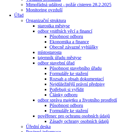
Mimořádná událost - požár cisteren 28.2.2025
Monitoring ovzduší
Úřad
Organizační struktura
starostka městyse
odbor vnitřních věcí a financí
Působnost odboru
Ekonomika a finance
Obecně závazné vyhlášky
místostarosta
tajemník úřadu městyse
odbor stavební úřad
Působnost stavebního úřadu
Formuláře ke stažení
Rozsah a obsah dokumentací
Nejdůležitější právní předpisy
Potřebuji si vyřídit
Články odboru
odbor správa majetku a životního prostředí
Působnost odboru
Formuláře ke stažení
pověřenec pro ochranu osobních údajů
Zásady ochrany osobních údajů
Úřední deska
Povinné informace