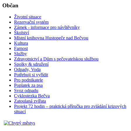
Občan
Životní situace
Rezervační systém
Zámek - informace pro návštěvníky
Školství
Místní knihovna Hustopeče nad Bečvou
Kultura
Farnost
Služby
Zdravotnictví a Dům s pečovatelskou službou
Spolky & sdružení
Odpady, Voda
Potřebuji si vyřídit
Pro podnikatele
Poplatek za psa
Svoz odpadu
Cyklostezka Bečva
Zatoulaná zvířata
Projekt 72 hodin – praktická příručka pro zvládání krizových
situací