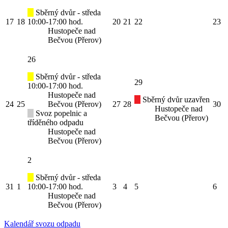
Sběrný dvůr - středa
17
18
10:00-17:00 hod.
20
21
22
23
Hustopeče nad
Bečvou (Přerov)
26
Sběrný dvůr - středa
29
10:00-17:00 hod.
Hustopeče nad
Sběrný dvůr uzavřen
24
25
Bečvou (Přerov)
27
28
30
Hustopeče nad
Svoz popelnic a
Bečvou (Přerov)
tříděného odpadu
Hustopeče nad
Bečvou (Přerov)
2
Sběrný dvůr - středa
31
1
10:00-17:00 hod.
3
4
5
6
Hustopeče nad
Bečvou (Přerov)
Kalendář svozu odpadu