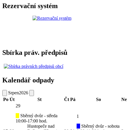
Rezervační systém
Sbírka práv. předpisů
Kalendář odpady
Srpen
2026
Po
Út
St
Čt
Pá
So
Ne
29
Sběrný dvůr - středa
1
10:00-17:00 hod.
Hustopeče nad
Sběrný dvůr - sobota