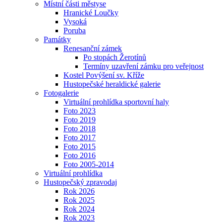
Místní části městyse
Hranické Loučky
Vysoká
Poruba
Památky
Renesanční zámek
Po stopách Žerotínů
Termíny uzavření zámku pro veřejnost
Kostel Povýšení sv. Kříže
Hustopečské heraldické galerie
Fotogalerie
Virtuální prohlídka sportovní haly
Foto 2023
Foto 2019
Foto 2018
Foto 2017
Foto 2015
Foto 2016
Foto 2005-2014
Virtuální prohlídka
Hustopečský zpravodaj
Rok 2026
Rok 2025
Rok 2024
Rok 2023