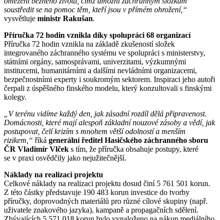
omezení běžného života, čímž umožní záchranným složkám
soustředit se na pomoc těm, kteří jsou v přímém ohrožení,“
vysvětluje
ministr Rakušan
.
Příručka 72 hodin vznikla díky spolupráci 68 organizací
Příručka 72 hodin vznikla na základě zkušeností složek
integrovaného záchranného systému ve spolupráci s ministerstvy,
státními orgány, samosprávami, univerzitami, výzkumnými
institucemi, humanitárními a dalšími nevládními organizacemi,
bezpečnostními experty i soukromým sektorem. Inspiraci jeho autoři
čerpali z úspěšného finského modelu, který konzultovali s finskými
kolegy.
„V terénu vidíme každý den, jak zásadní rozdíl dělá připravenost.
Domácnosti, které mají alespoň základní nouzové zásoby a vědí, jak
postupovat, čelí krizím s mnohem větší odolností a menším
rizikem,“
říká
generální ředitel Hasičského záchranného sboru
ČR Vladimír Vlček
s tím, že příručka obsahuje postupy, které
se v praxi osvědčily jako nejužitečnější.
Náklady na realizaci projektu
Celkové náklady na realizaci projektu dosud činí 5 761 501 korun.
Z této částky představuje 190 483 korun investice do tvorby
příručky, doprovodných materiálů pro různé cílové skupiny (např.
uživatele znakového jazyka), kampaně a propagačních sdělení.
Zbývajících 5 571 018 korun bylo vynaloženo na nákup mediálního