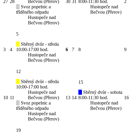
27
28
Bečvou (Přerov)
30
31
8:00-11:30 hod.
2
Svoz popelnic a
Hustopeče nad
tříděného odpadu
Bečvou (Přerov)
Hustopeče nad
Bečvou (Přerov)
5
Sběrný dvůr - středa
3
4
10:00-17:00 hod.
6
7
8
9
Hustopeče nad
Bečvou (Přerov)
12
Sběrný dvůr - středa
15
10:00-17:00 hod.
Hustopeče nad
Sběrný dvůr - sobota
10
11
Bečvou (Přerov)
13
14
8:00-11:30 hod.
16
Svoz popelnic a
Hustopeče nad
tříděného odpadu
Bečvou (Přerov)
Hustopeče nad
Bečvou (Přerov)
19