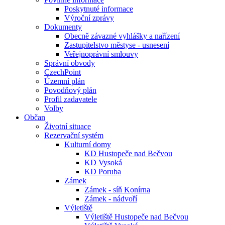
Poskytnuté informace
Výroční zprávy
Dokumenty
Obecně závazné vyhlášky a nařízení
Zastupitelstvo městyse - usnesení
Veřejnoprávní smlouvy
Správní obvody
CzechPoint
Územní plán
Povodňový plán
Profil zadavatele
Volby
Občan
Životní situace
Rezervační systém
Kulturní domy
KD Hustopeče nad Bečvou
KD Vysoká
KD Poruba
Zámek
Zámek - síň Konírna
Zámek - nádvoří
Výletiště
Výletiště Hustopeče nad Bečvou