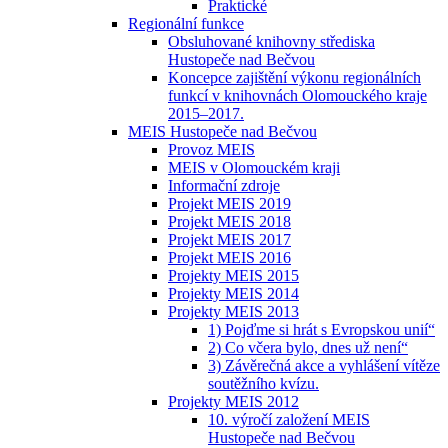
Praktické
Regionální funkce
Obsluhované knihovny střediska
Hustopeče nad Bečvou
Koncepce zajištění výkonu regionálních
funkcí v knihovnách Olomouckého kraje
2015–2017.
MEIS Hustopeče nad Bečvou
Provoz MEIS
MEIS v Olomouckém kraji
Informační zdroje
Projekt MEIS 2019
Projekt MEIS 2018
Projekt MEIS 2017
Projekt MEIS 2016
Projekty MEIS 2015
Projekty MEIS 2014
Projekty MEIS 2013
1) Pojďme si hrát s Evropskou unií“
2) Co včera bylo, dnes už není“
3) Závěrečná akce a vyhlášení vítěze
soutěžního kvízu.
Projekty MEIS 2012
10. výročí založení MEIS
Hustopeče nad Bečvou