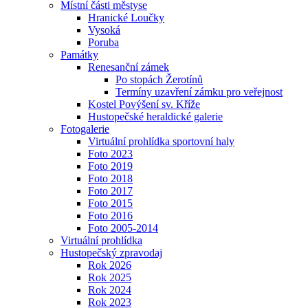
Místní části městyse
Hranické Loučky
Vysoká
Poruba
Památky
Renesanční zámek
Po stopách Žerotínů
Termíny uzavření zámku pro veřejnost
Kostel Povýšení sv. Kříže
Hustopečské heraldické galerie
Fotogalerie
Virtuální prohlídka sportovní haly
Foto 2023
Foto 2019
Foto 2018
Foto 2017
Foto 2015
Foto 2016
Foto 2005-2014
Virtuální prohlídka
Hustopečský zpravodaj
Rok 2026
Rok 2025
Rok 2024
Rok 2023