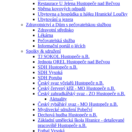
Restaurace U Jelena Hustopeče nad Bečvou
Sběrna kovových odpadů
Ubytovna a hospůdka u hájku Hranické Loučky
Ubytování u jezera
Zdravotnictví a Dům s pečovatelskou službou
Zdravotní středisko
Lékárna
Pečovatelská služba
Informační portál o lécích
Spolky & sdružení
TJ SOKOL Hustopeče n.B.
Jednota OREL Hustopeče nad Bečvou
SDH Hustopeče n.B.
SDH Vysoká
SDH Poruba
Český svaz včelařů Hustopeče n.B.
Český červený kříž - MO Hustopeče n.B.
Český zahradkářský svaz - ZO Hustopeče n.B.
Aktuality
Český rybářský svaz - MO Hustopeče n.B.
Myslivecké sdružení Pobečví
Dechová hudba Hustopeče n.B.
Základní umělecká škola Hranice - detašované
pracoviště Hustopeče n.B.
Fotbal Vysoká