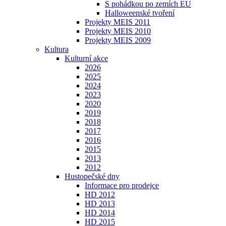
S pohádkou po zemích EU
Halloweenské tvoření
Projekty MEIS 2011
Projekty MEIS 2010
Projekty MEIS 2009
Kultura
Kulturní akce
2026
2025
2024
2023
2020
2019
2018
2017
2016
2015
2013
2012
Hustopečské dny
Informace pro prodejce
HD 2012
HD 2013
HD 2014
HD 2015