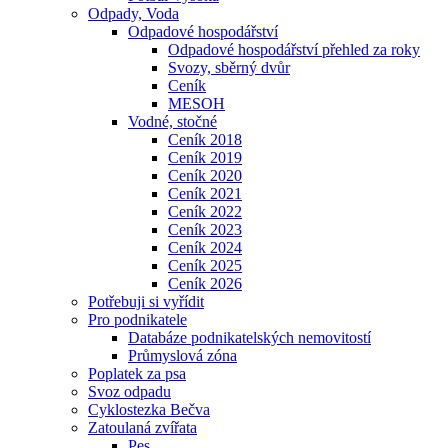
Odpady, Voda
Odpadové hospodářství
Odpadové hospodářství přehled za roky
Svozy, sběrný dvůr
Ceník
MESOH
Vodné, stočné
Ceník 2018
Ceník 2019
Ceník 2020
Ceník 2021
Ceník 2022
Ceník 2023
Ceník 2024
Ceník 2025
Ceník 2026
Potřebuji si vyřídit
Pro podnikatele
Databáze podnikatelských nemovitostí
Průmyslová zóna
Poplatek za psa
Svoz odpadu
Cyklostezka Bečva
Zatoulaná zvířata
Pes