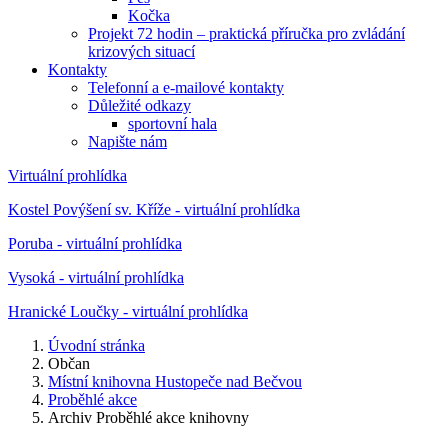
Kočka
Projekt 72 hodin – praktická příručka pro zvládání
krizových situací
Kontakty
Telefonní a e-mailové kontakty
Důležité odkazy
sportovní hala
Napište nám
Virtuální prohlídka
Kostel Povýšení sv. Kříže - virtuální prohlídka
Poruba - virtuální prohlídka
Vysoká - virtuální prohlídka
Hranické Loučky - virtuální prohlídka
Úvodní stránka
Občan
Místní knihovna Hustopeče nad Bečvou
Proběhlé akce
Archiv Proběhlé akce knihovny