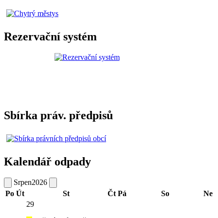
Rezervační systém
Sbírka práv. předpisů
Kalendář odpady
Srpen
2026
Po
Út
St
Čt
Pá
So
Ne
29