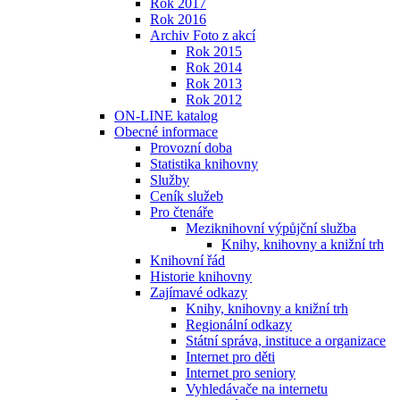
Rok 2017
Rok 2016
Archiv Foto z akcí
Rok 2015
Rok 2014
Rok 2013
Rok 2012
ON-LINE katalog
Obecné informace
Provozní doba
Statistika knihovny
Služby
Ceník služeb
Pro čtenáře
Meziknihovní výpůjční služba
Knihy, knihovny a knižní trh
Knihovní řád
Historie knihovny
Zajímavé odkazy
Knihy, knihovny a knižní trh
Regionální odkazy
Státní správa, instituce a organizace
Internet pro děti
Internet pro seniory
Vyhledávače na internetu