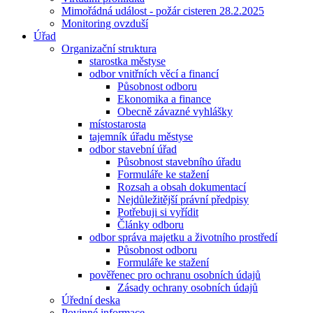
Mimořádná událost - požár cisteren 28.2.2025
Monitoring ovzduší
Úřad
Organizační struktura
starostka městyse
odbor vnitřních věcí a financí
Působnost odboru
Ekonomika a finance
Obecně závazné vyhlášky
místostarosta
tajemník úřadu městyse
odbor stavební úřad
Působnost stavebního úřadu
Formuláře ke stažení
Rozsah a obsah dokumentací
Nejdůležitější právní předpisy
Potřebuji si vyřídit
Články odboru
odbor správa majetku a životního prostředí
Působnost odboru
Formuláře ke stažení
pověřenec pro ochranu osobních údajů
Zásady ochrany osobních údajů
Úřední deska
Povinné informace