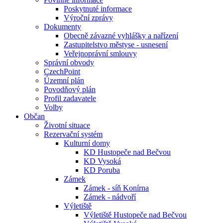
Poskytnuté informace
Výroční zprávy
Dokumenty
Obecně závazné vyhlášky a nařízení
Zastupitelstvo městyse - usnesení
Veřejnoprávní smlouvy
Správní obvody
CzechPoint
Územní plán
Povodňový plán
Profil zadavatele
Volby
Občan
Životní situace
Rezervační systém
Kulturní domy
KD Hustopeče nad Bečvou
KD Vysoká
KD Poruba
Zámek
Zámek - síň Konírna
Zámek - nádvoří
Výletiště
Výletiště Hustopeče nad Bečvou