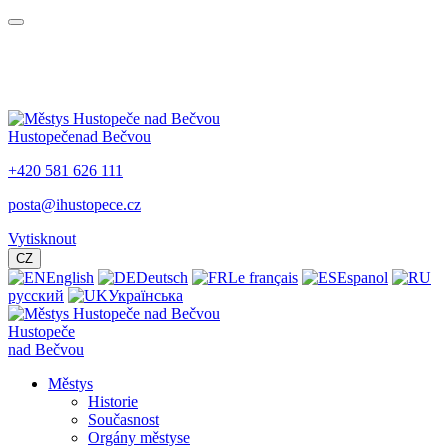
Hustopeče
nad Bečvou
+420 581 626 111
posta@ihustopece.cz
Vytisknout
CZ
English
Deutsch
Le français
Espanol
русский
Українська
Hustopeče
nad Bečvou
Městys
Historie
Současnost
Orgány městyse