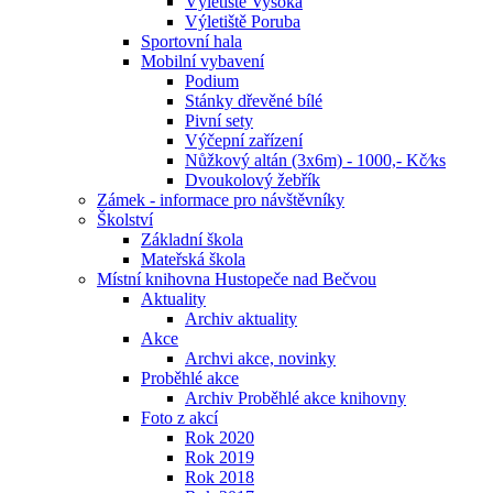
Výletiště Vysoká
Výletiště Poruba
Sportovní hala
Mobilní vybavení
Podium
Stánky dřevěné bílé
Pivní sety
Výčepní zařízení
Nůžkový altán (3x6m) - 1000,- Kč⁄ks
Dvoukolový žebřík
Zámek - informace pro návštěvníky
Školství
Základní škola
Mateřská škola
Místní knihovna Hustopeče nad Bečvou
Aktuality
Archiv aktuality
Akce
Archvi akce, novinky
Proběhlé akce
Archiv Proběhlé akce knihovny
Foto z akcí
Rok 2020
Rok 2019
Rok 2018