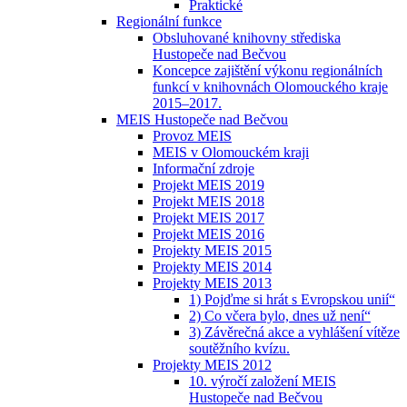
Praktické
Regionální funkce
Obsluhované knihovny střediska
Hustopeče nad Bečvou
Koncepce zajištění výkonu regionálních
funkcí v knihovnách Olomouckého kraje
2015–2017.
MEIS Hustopeče nad Bečvou
Provoz MEIS
MEIS v Olomouckém kraji
Informační zdroje
Projekt MEIS 2019
Projekt MEIS 2018
Projekt MEIS 2017
Projekt MEIS 2016
Projekty MEIS 2015
Projekty MEIS 2014
Projekty MEIS 2013
1) Pojďme si hrát s Evropskou unií“
2) Co včera bylo, dnes už není“
3) Závěrečná akce a vyhlášení vítěze
soutěžního kvízu.
Projekty MEIS 2012
10. výročí založení MEIS
Hustopeče nad Bečvou