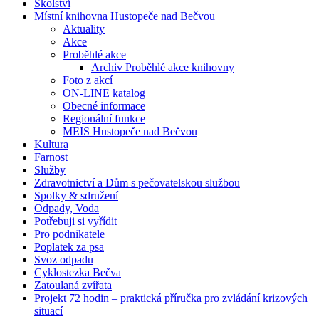
Školství
Místní knihovna Hustopeče nad Bečvou
Aktuality
Akce
Proběhlé akce
Archiv Proběhlé akce knihovny
Foto z akcí
ON-LINE katalog
Obecné informace
Regionální funkce
MEIS Hustopeče nad Bečvou
Kultura
Farnost
Služby
Zdravotnictví a Dům s pečovatelskou službou
Spolky & sdružení
Odpady, Voda
Potřebuji si vyřídit
Pro podnikatele
Poplatek za psa
Svoz odpadu
Cyklostezka Bečva
Zatoulaná zvířata
Projekt 72 hodin – praktická příručka pro zvládání krizových
situací