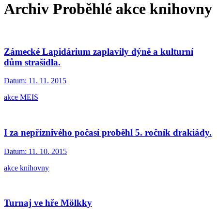
Archiv Proběhlé akce knihovny
Zámecké Lapidárium zaplavily dýně a kulturní
dům strašidla.
Datum:
11. 11. 2015
akce MEIS
I za nepříznivého počasí proběhl 5. ročník drakiády.
Datum:
11. 10. 2015
akce knihovny
Turnaj ve hře Mölkky