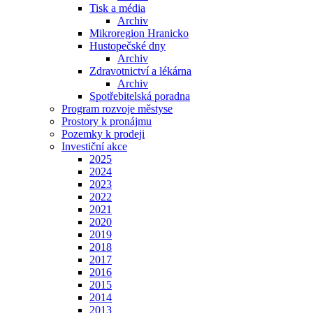
Tisk a média
Archiv
Mikroregion Hranicko
Hustopečské dny
Archiv
Zdravotnictví a lékárna
Archiv
Spotřebitelská poradna
Program rozvoje městyse
Prostory k pronájmu
Pozemky k prodeji
Investiční akce
2025
2024
2023
2022
2021
2020
2019
2018
2017
2016
2015
2014
2013