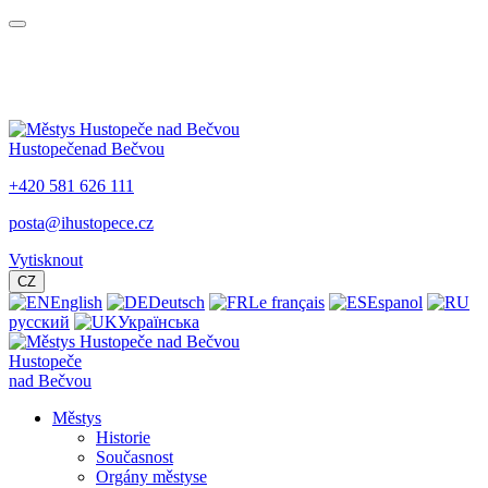
Hustopeče
nad Bečvou
+420 581 626 111
posta@ihustopece.cz
Vytisknout
CZ
English
Deutsch
Le français
Espanol
русский
Українська
Hustopeče
nad Bečvou
Městys
Historie
Současnost
Orgány městyse