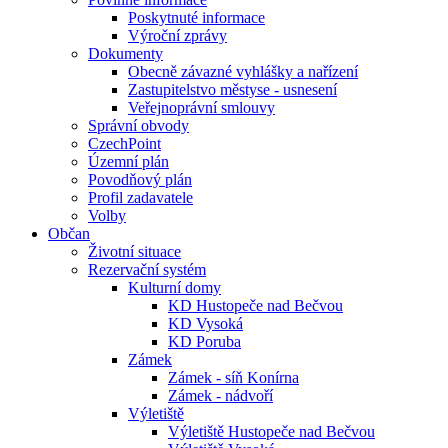
Poskytnuté informace
Výroční zprávy
Dokumenty
Obecně závazné vyhlášky a nařízení
Zastupitelstvo městyse - usnesení
Veřejnoprávní smlouvy
Správní obvody
CzechPoint
Územní plán
Povodňový plán
Profil zadavatele
Volby
Občan
Životní situace
Rezervační systém
Kulturní domy
KD Hustopeče nad Bečvou
KD Vysoká
KD Poruba
Zámek
Zámek - síň Konírna
Zámek - nádvoří
Výletiště
Výletiště Hustopeče nad Bečvou