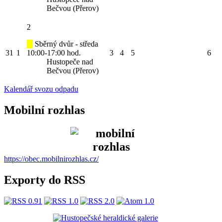
Bečvou (Přerov)
2
Sběrný dvůr - středa
31
1
10:00-17:00 hod.
3
4
5
6
Hustopeče nad
Bečvou (Přerov)
Kalendář svozu odpadu
Mobilní rozhlas
https://obec.mobilnirozhlas.cz/
Exporty do RSS