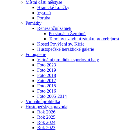
Místní části městyse
Hranické Loučky
Vysoká
Poruba
Památky
Renesanční zámek
Po stopách Žerotínů
Termíny uzavření zámku pro veřejnost
Kostel Povýšení sv. Kříže
Hustopečské heraldické galerie
Fotogalerie
Virtuální prohlídka sportovní haly
Foto 2023
Foto 2019
Foto 2018
Foto 2017
Foto 2015
Foto 2016
Foto 2005-2014
Virtuální prohlídka
Hustopečský zpravodaj
Rok 2026
Rok 2025
Rok 2024
Rok 2023