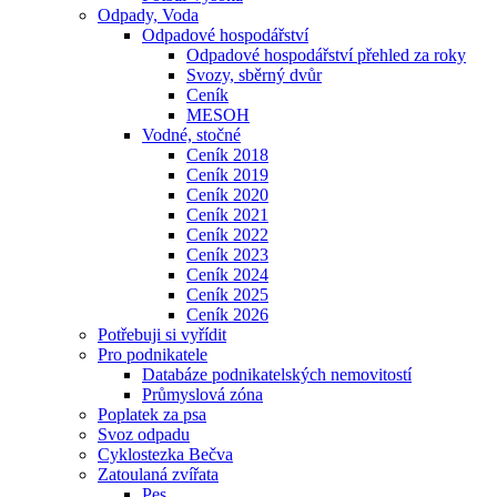
Odpady, Voda
Odpadové hospodářství
Odpadové hospodářství přehled za roky
Svozy, sběrný dvůr
Ceník
MESOH
Vodné, stočné
Ceník 2018
Ceník 2019
Ceník 2020
Ceník 2021
Ceník 2022
Ceník 2023
Ceník 2024
Ceník 2025
Ceník 2026
Potřebuji si vyřídit
Pro podnikatele
Databáze podnikatelských nemovitostí
Průmyslová zóna
Poplatek za psa
Svoz odpadu
Cyklostezka Bečva
Zatoulaná zvířata
Pes