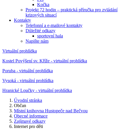
Kočka
Projekt 72 hodin – praktická příručka pro zvládání
krizových situací
Kontakty
Telefonní a e-mailové kontakty
Důležité odkazy
sportovní hala
Napište nám
Virtuální prohlídka
Kostel Povýšení sv. Kříže - virtuální prohlídka
Poruba - virtuální prohlídka
Vysoká - virtuální prohlídka
Hranické Loučky - virtuální prohlídka
Úvodní stránka
Občan
Místní knihovna Hustopeče nad Bečvou
Obecné informace
Zajímavé odkazy
Internet pro děti