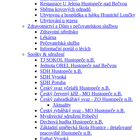
Restaurace U Jelena Hustopeče nad Bečvou
Sběrna kovových odpadů
Ubytovna a hospůdka u hájku Hranické Loučky
Ubytování u jezera
Zdravotnictví a Dům s pečovatelskou službou
Zdravotní středisko
Lékárna
Pečovatelská služba
Informační portál o lécích
Spolky & sdružení
TJ SOKOL Hustopeče n.B.
Jednota OREL Hustopeče nad Bečvou
SDH Hustopeče n.B.
SDH Vysoká
SDH Poruba
Český svaz včelařů Hustopeče n.B.
Český červený kříž - MO Hustopeče n.B.
Český zahradkářský svaz - ZO Hustopeče n.B.
Aktuality
Český rybářský svaz - MO Hustopeče n.B.
Myslivecké sdružení Pobečví
Dechová hudba Hustopeče n.B.
Základní umělecká škola Hranice - detašované
pracoviště Hustopeče n.B.
Fotbal Vysoká