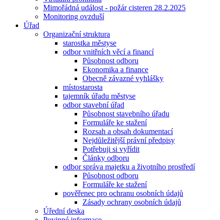
Mimořádná událost - požár cisteren 28.2.2025
Monitoring ovzduší
Úřad
Organizační struktura
starostka městyse
odbor vnitřních věcí a financí
Působnost odboru
Ekonomika a finance
Obecně závazné vyhlášky
místostarosta
tajemník úřadu městyse
odbor stavební úřad
Působnost stavebního úřadu
Formuláře ke stažení
Rozsah a obsah dokumentací
Nejdůležitější právní předpisy
Potřebuji si vyřídit
Články odboru
odbor správa majetku a životního prostředí
Působnost odboru
Formuláře ke stažení
pověřenec pro ochranu osobních údajů
Zásady ochrany osobních údajů
Úřední deska
Povinné informace