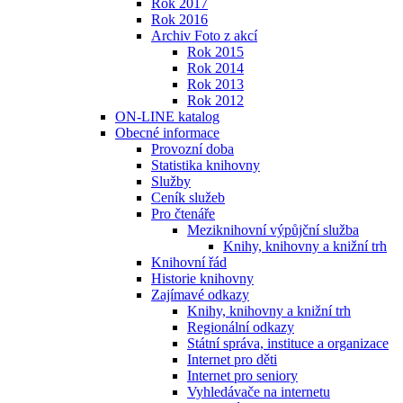
Rok 2017
Rok 2016
Archiv Foto z akcí
Rok 2015
Rok 2014
Rok 2013
Rok 2012
ON-LINE katalog
Obecné informace
Provozní doba
Statistika knihovny
Služby
Ceník služeb
Pro čtenáře
Meziknihovní výpůjční služba
Knihy, knihovny a knižní trh
Knihovní řád
Historie knihovny
Zajímavé odkazy
Knihy, knihovny a knižní trh
Regionální odkazy
Státní správa, instituce a organizace
Internet pro děti
Internet pro seniory
Vyhledávače na internetu