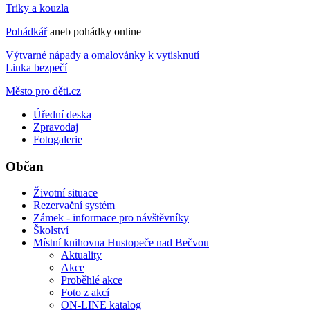
Triky a kouzla
Pohádkář
aneb pohádky online
Výtvarné nápady a omalovánky k vytisknutí
Linka bezpečí
Město pro děti.cz
Úřední deska
Zpravodaj
Fotogalerie
Občan
Životní situace
Rezervační systém
Zámek - informace pro návštěvníky
Školství
Místní knihovna Hustopeče nad Bečvou
Aktuality
Akce
Proběhlé akce
Foto z akcí
ON-LINE katalog