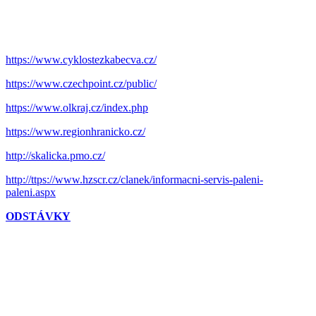
https://www.cyklostezkabecva.cz/
https://www.czechpoint.cz/public/
https://www.olkraj.cz/index.php
https://www.regionhranicko.cz/
http://skalicka.pmo.cz/
http://ttps://www.hzscr.cz/clanek/informacni-servis-paleni-
paleni.aspx
ODSTÁVKY