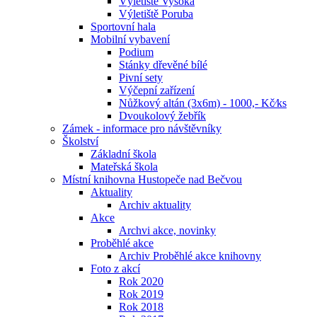
Výletiště Vysoká
Výletiště Poruba
Sportovní hala
Mobilní vybavení
Podium
Stánky dřevěné bílé
Pivní sety
Výčepní zařízení
Nůžkový altán (3x6m) - 1000,- Kč⁄ks
Dvoukolový žebřík
Zámek - informace pro návštěvníky
Školství
Základní škola
Mateřská škola
Místní knihovna Hustopeče nad Bečvou
Aktuality
Archiv aktuality
Akce
Archvi akce, novinky
Proběhlé akce
Archiv Proběhlé akce knihovny
Foto z akcí
Rok 2020
Rok 2019
Rok 2018