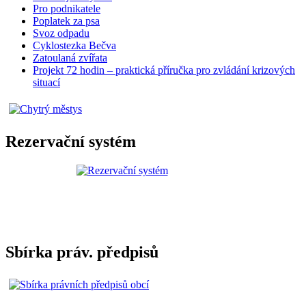
Pro podnikatele
Poplatek za psa
Svoz odpadu
Cyklostezka Bečva
Zatoulaná zvířata
Projekt 72 hodin – praktická příručka pro zvládání krizových
situací
Rezervační systém
Sbírka práv. předpisů