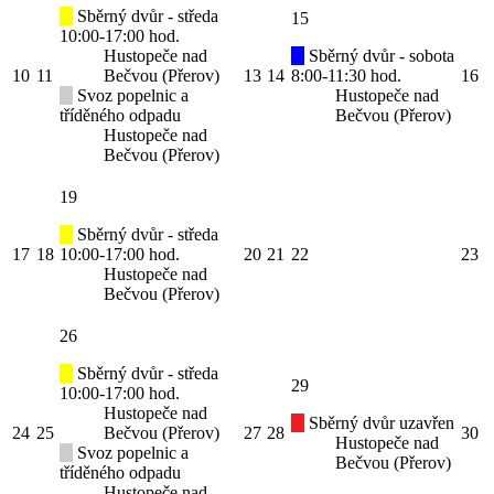
Sběrný dvůr - středa
15
10:00-17:00 hod.
Hustopeče nad
Sběrný dvůr - sobota
10
11
Bečvou (Přerov)
13
14
8:00-11:30 hod.
16
Svoz popelnic a
Hustopeče nad
tříděného odpadu
Bečvou (Přerov)
Hustopeče nad
Bečvou (Přerov)
19
Sběrný dvůr - středa
17
18
10:00-17:00 hod.
20
21
22
23
Hustopeče nad
Bečvou (Přerov)
26
Sběrný dvůr - středa
29
10:00-17:00 hod.
Hustopeče nad
Sběrný dvůr uzavřen
24
25
Bečvou (Přerov)
27
28
30
Hustopeče nad
Svoz popelnic a
Bečvou (Přerov)
tříděného odpadu
Hustopeče nad