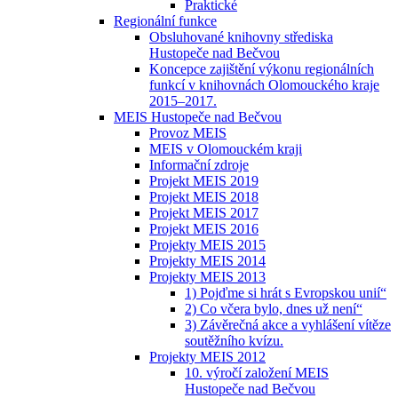
Praktické
Regionální funkce
Obsluhované knihovny střediska
Hustopeče nad Bečvou
Koncepce zajištění výkonu regionálních
funkcí v knihovnách Olomouckého kraje
2015–2017.
MEIS Hustopeče nad Bečvou
Provoz MEIS
MEIS v Olomouckém kraji
Informační zdroje
Projekt MEIS 2019
Projekt MEIS 2018
Projekt MEIS 2017
Projekt MEIS 2016
Projekty MEIS 2015
Projekty MEIS 2014
Projekty MEIS 2013
1) Pojďme si hrát s Evropskou unií“
2) Co včera bylo, dnes už není“
3) Závěrečná akce a vyhlášení vítěze
soutěžního kvízu.
Projekty MEIS 2012
10. výročí založení MEIS
Hustopeče nad Bečvou