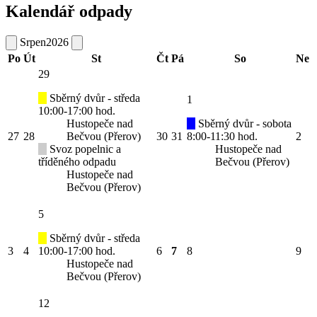
Kalendář odpady
Srpen
2026
Po
Út
St
Čt
Pá
So
Ne
29
Sběrný dvůr - středa
1
10:00-17:00 hod.
Hustopeče nad
Sběrný dvůr - sobota
27
28
Bečvou (Přerov)
30
31
8:00-11:30 hod.
2
Svoz popelnic a
Hustopeče nad
tříděného odpadu
Bečvou (Přerov)
Hustopeče nad
Bečvou (Přerov)
5
Sběrný dvůr - středa
3
4
10:00-17:00 hod.
6
7
8
9
Hustopeče nad
Bečvou (Přerov)
12