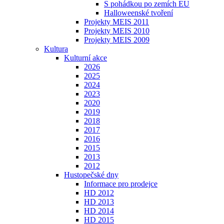
S pohádkou po zemích EU
Halloweenské tvoření
Projekty MEIS 2011
Projekty MEIS 2010
Projekty MEIS 2009
Kultura
Kulturní akce
2026
2025
2024
2023
2020
2019
2018
2017
2016
2015
2013
2012
Hustopečské dny
Informace pro prodejce
HD 2012
HD 2013
HD 2014
HD 2015