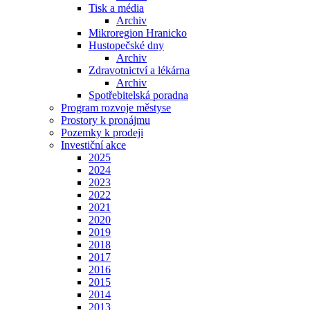
Tisk a média
Archiv
Mikroregion Hranicko
Hustopečské dny
Archiv
Zdravotnictví a lékárna
Archiv
Spotřebitelská poradna
Program rozvoje městyse
Prostory k pronájmu
Pozemky k prodeji
Investiční akce
2025
2024
2023
2022
2021
2020
2019
2018
2017
2016
2015
2014
2013