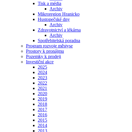
Tisk a média
Archiv
Mikroregion Hranicko
Hustopečské dny
Archiv
Zdravotnictví a lékárna
Archiv
Spotřebitelská poradna
Program rozvoje městyse
Prostory k pronájmu
Pozemky k prodeji
Investiční akce
2025
2024
2023
2022
2021
2020
2019
2018
2017
2016
2015
2014
2013