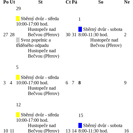
Po
Út
St
Čt
Pá
So
Ne
29
Sběrný dvůr - středa
1
10:00-17:00 hod.
Hustopeče nad
Sběrný dvůr - sobota
27
28
Bečvou (Přerov)
30
31
8:00-11:30 hod.
2
Svoz popelnic a
Hustopeče nad
tříděného odpadu
Bečvou (Přerov)
Hustopeče nad
Bečvou (Přerov)
5
Sběrný dvůr - středa
3
4
10:00-17:00 hod.
6
7
8
9
Hustopeče nad
Bečvou (Přerov)
12
Sběrný dvůr - středa
15
10:00-17:00 hod.
Hustopeče nad
Sběrný dvůr - sobota
10
11
Bečvou (Přerov)
13
14
8:00-11:30 hod.
16