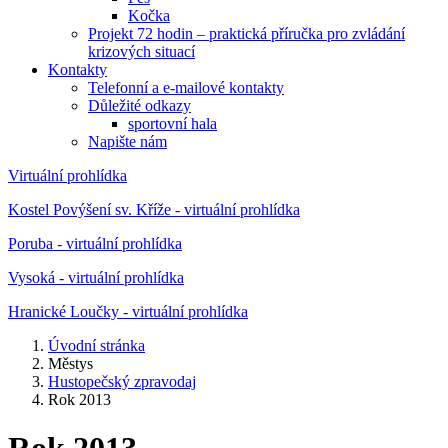
Kočka
Projekt 72 hodin – praktická příručka pro zvládání
krizových situací
Kontakty
Telefonní a e-mailové kontakty
Důležité odkazy
sportovní hala
Napište nám
Virtuální prohlídka
Kostel Povýšení sv. Kříže - virtuální prohlídka
Poruba - virtuální prohlídka
Vysoká - virtuální prohlídka
Hranické Loučky - virtuální prohlídka
Úvodní stránka
Městys
Hustopečský zpravodaj
Rok 2013