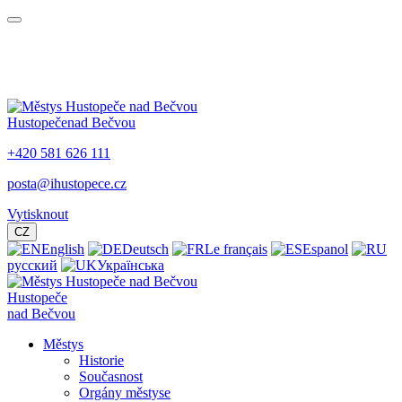
Hustopeče
nad Bečvou
+420 581 626 111
posta@ihustopece.cz
Vytisknout
CZ
English
Deutsch
Le français
Espanol
русский
Українська
Hustopeče
nad Bečvou
Městys
Historie
Současnost
Orgány městyse