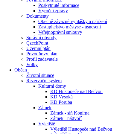
Poskytnuté informace
Výroční zprávy
Dokumenty
Obecně závazné vyhlášky a nařízení
Zastupitelstvo městyse - usnesení
Veřejnoprávní smlouvy
Správní obvody
CzechPoint
Územní plán
Povodňový plán
Profil zadavatele
Volby
Občan
Životní situace
Rezervační systém
Kulturní domy
KD Hustopeče nad Bečvou
KD Vysoká
KD Poruba
Zámek
Zámek - síň Konírna
Zámek - nádvoří
Výletiště
Výletiště Hustopeče nad Bečvou