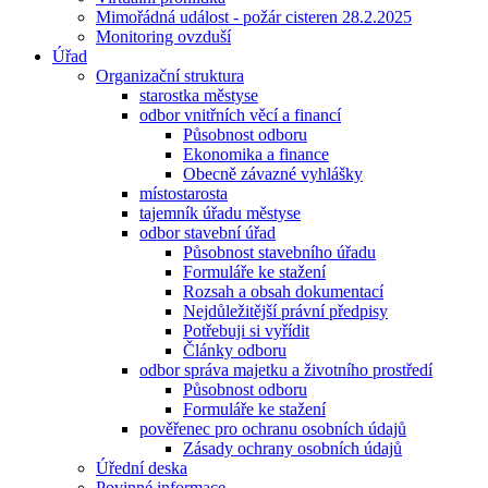
Mimořádná událost - požár cisteren 28.2.2025
Monitoring ovzduší
Úřad
Organizační struktura
starostka městyse
odbor vnitřních věcí a financí
Působnost odboru
Ekonomika a finance
Obecně závazné vyhlášky
místostarosta
tajemník úřadu městyse
odbor stavební úřad
Působnost stavebního úřadu
Formuláře ke stažení
Rozsah a obsah dokumentací
Nejdůležitější právní předpisy
Potřebuji si vyřídit
Články odboru
odbor správa majetku a životního prostředí
Působnost odboru
Formuláře ke stažení
pověřenec pro ochranu osobních údajů
Zásady ochrany osobních údajů
Úřední deska
Povinné informace