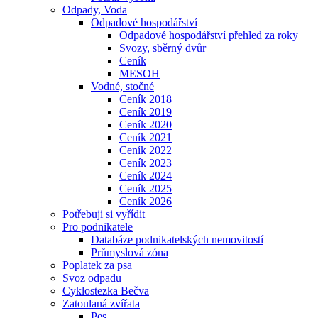
Odpady, Voda
Odpadové hospodářství
Odpadové hospodářství přehled za roky
Svozy, sběrný dvůr
Ceník
MESOH
Vodné, stočné
Ceník 2018
Ceník 2019
Ceník 2020
Ceník 2021
Ceník 2022
Ceník 2023
Ceník 2024
Ceník 2025
Ceník 2026
Potřebuji si vyřídit
Pro podnikatele
Databáze podnikatelských nemovitostí
Průmyslová zóna
Poplatek za psa
Svoz odpadu
Cyklostezka Bečva
Zatoulaná zvířata
Pes