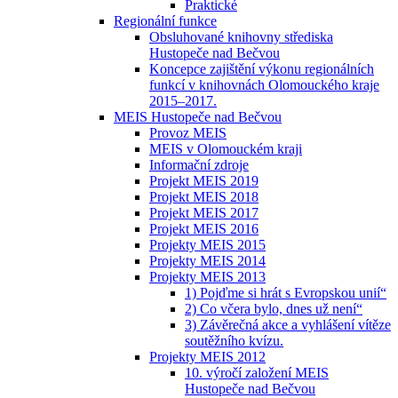
Praktické
Regionální funkce
Obsluhované knihovny střediska
Hustopeče nad Bečvou
Koncepce zajištění výkonu regionálních
funkcí v knihovnách Olomouckého kraje
2015–2017.
MEIS Hustopeče nad Bečvou
Provoz MEIS
MEIS v Olomouckém kraji
Informační zdroje
Projekt MEIS 2019
Projekt MEIS 2018
Projekt MEIS 2017
Projekt MEIS 2016
Projekty MEIS 2015
Projekty MEIS 2014
Projekty MEIS 2013
1) Pojďme si hrát s Evropskou unií“
2) Co včera bylo, dnes už není“
3) Závěrečná akce a vyhlášení vítěze
soutěžního kvízu.
Projekty MEIS 2012
10. výročí založení MEIS
Hustopeče nad Bečvou