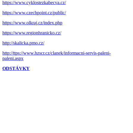
https://www.cyklostezkabecva.cz/
https://www.czechpoint.cz/public/
https://www.olkraj.cz/index.php
https://www.regionhranicko.cz/
http://skalicka.pmo.cz/
http://ttps://www.hzscr.cz/clanek/informacni-servis-paleni-
paleni.aspx
ODSTÁVKY