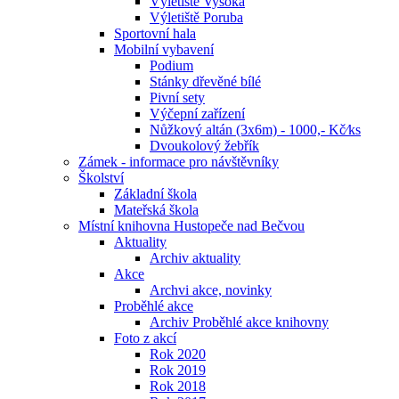
Výletiště Vysoká
Výletiště Poruba
Sportovní hala
Mobilní vybavení
Podium
Stánky dřevěné bílé
Pivní sety
Výčepní zařízení
Nůžkový altán (3x6m) - 1000,- Kč⁄ks
Dvoukolový žebřík
Zámek - informace pro návštěvníky
Školství
Základní škola
Mateřská škola
Místní knihovna Hustopeče nad Bečvou
Aktuality
Archiv aktuality
Akce
Archvi akce, novinky
Proběhlé akce
Archiv Proběhlé akce knihovny
Foto z akcí
Rok 2020
Rok 2019
Rok 2018