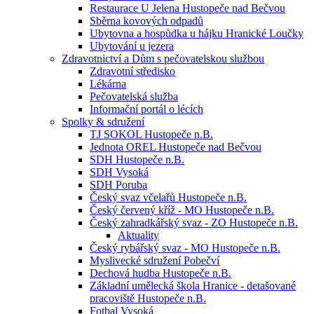
Restaurace U Jelena Hustopeče nad Bečvou
Sběrna kovových odpadů
Ubytovna a hospůdka u hájku Hranické Loučky
Ubytování u jezera
Zdravotnictví a Dům s pečovatelskou službou
Zdravotní středisko
Lékárna
Pečovatelská služba
Informační portál o lécích
Spolky & sdružení
TJ SOKOL Hustopeče n.B.
Jednota OREL Hustopeče nad Bečvou
SDH Hustopeče n.B.
SDH Vysoká
SDH Poruba
Český svaz včelařů Hustopeče n.B.
Český červený kříž - MO Hustopeče n.B.
Český zahradkářský svaz - ZO Hustopeče n.B.
Aktuality
Český rybářský svaz - MO Hustopeče n.B.
Myslivecké sdružení Pobečví
Dechová hudba Hustopeče n.B.
Základní umělecká škola Hranice - detašované
pracoviště Hustopeče n.B.
Fotbal Vysoká