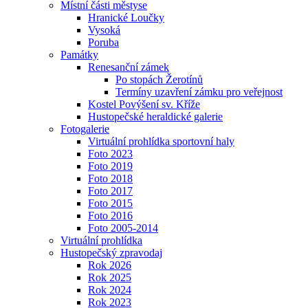
Místní části městyse
Hranické Loučky
Vysoká
Poruba
Památky
Renesanční zámek
Po stopách Žerotínů
Termíny uzavření zámku pro veřejnost
Kostel Povýšení sv. Kříže
Hustopečské heraldické galerie
Fotogalerie
Virtuální prohlídka sportovní haly
Foto 2023
Foto 2019
Foto 2018
Foto 2017
Foto 2015
Foto 2016
Foto 2005-2014
Virtuální prohlídka
Hustopečský zpravodaj
Rok 2026
Rok 2025
Rok 2024
Rok 2023