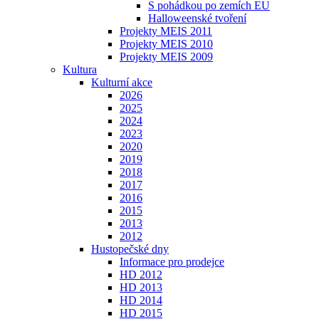
S pohádkou po zemích EU
Halloweenské tvoření
Projekty MEIS 2011
Projekty MEIS 2010
Projekty MEIS 2009
Kultura
Kulturní akce
2026
2025
2024
2023
2020
2019
2018
2017
2016
2015
2013
2012
Hustopečské dny
Informace pro prodejce
HD 2012
HD 2013
HD 2014
HD 2015