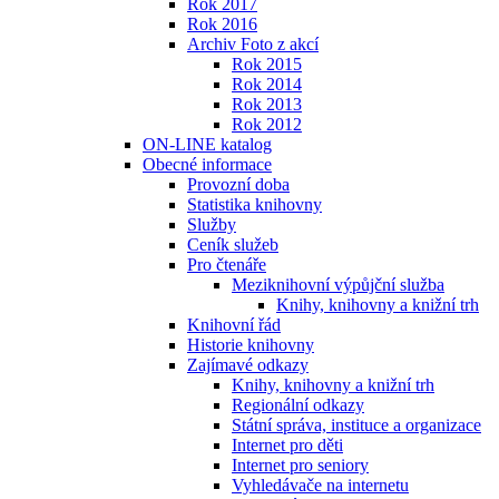
Rok 2017
Rok 2016
Archiv Foto z akcí
Rok 2015
Rok 2014
Rok 2013
Rok 2012
ON-LINE katalog
Obecné informace
Provozní doba
Statistika knihovny
Služby
Ceník služeb
Pro čtenáře
Meziknihovní výpůjční služba
Knihy, knihovny a knižní trh
Knihovní řád
Historie knihovny
Zajímavé odkazy
Knihy, knihovny a knižní trh
Regionální odkazy
Státní správa, instituce a organizace
Internet pro děti
Internet pro seniory
Vyhledávače na internetu