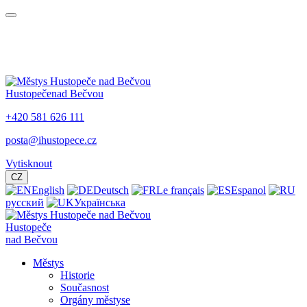
Hustopeče
nad Bečvou
+420 581 626 111
posta@ihustopece.cz
Vytisknout
CZ
English
Deutsch
Le français
Espanol
русский
Українська
Hustopeče
nad Bečvou
Městys
Historie
Současnost
Orgány městyse