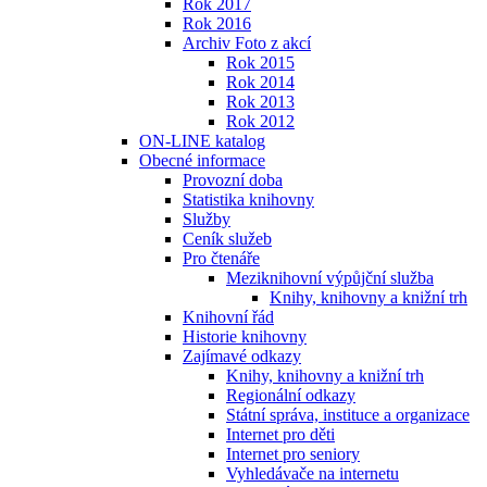
Rok 2017
Rok 2016
Archiv Foto z akcí
Rok 2015
Rok 2014
Rok 2013
Rok 2012
ON-LINE katalog
Obecné informace
Provozní doba
Statistika knihovny
Služby
Ceník služeb
Pro čtenáře
Meziknihovní výpůjční služba
Knihy, knihovny a knižní trh
Knihovní řád
Historie knihovny
Zajímavé odkazy
Knihy, knihovny a knižní trh
Regionální odkazy
Státní správa, instituce a organizace
Internet pro děti
Internet pro seniory
Vyhledávače na internetu