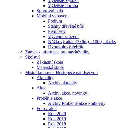
Výletiště Vysoká
Výletiště Poruba
Sportovní hala
Mobilní vybavení
Podium
Stánky dřevěné bílé
Pivní sety
Výčepní zařízení
Nůžkový altán (3x6m) - 1000,- Kč⁄ks
Dvoukolový žebřík
Zámek - informace pro návštěvníky
Školství
Základní škola
Mateřská škola
Místní knihovna Hustopeče nad Bečvou
Aktuality
Archiv aktuality
Akce
Archvi akce, novinky
Proběhlé akce
Archiv Proběhlé akce knihovny
Foto z akcí
Rok 2020
Rok 2019
Rok 2018