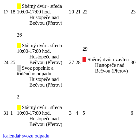
Sběrný dvůr - středa
17
18
10:00-17:00 hod.
20
21
22
23
Hustopeče nad
Bečvou (Přerov)
26
Sběrný dvůr - středa
29
10:00-17:00 hod.
Hustopeče nad
Sběrný dvůr uzavřen
24
25
Bečvou (Přerov)
27
28
30
Hustopeče nad
Svoz popelnic a
Bečvou (Přerov)
tříděného odpadu
Hustopeče nad
Bečvou (Přerov)
2
Sběrný dvůr - středa
31
1
10:00-17:00 hod.
3
4
5
6
Hustopeče nad
Bečvou (Přerov)
Kalendář svozu odpadu