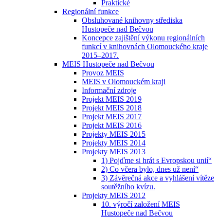
Praktické
Regionální funkce
Obsluhované knihovny střediska
Hustopeče nad Bečvou
Koncepce zajištění výkonu regionálních
funkcí v knihovnách Olomouckého kraje
2015–2017.
MEIS Hustopeče nad Bečvou
Provoz MEIS
MEIS v Olomouckém kraji
Informační zdroje
Projekt MEIS 2019
Projekt MEIS 2018
Projekt MEIS 2017
Projekt MEIS 2016
Projekty MEIS 2015
Projekty MEIS 2014
Projekty MEIS 2013
1) Pojďme si hrát s Evropskou unií“
2) Co včera bylo, dnes už není“
3) Závěrečná akce a vyhlášení vítěze
soutěžního kvízu.
Projekty MEIS 2012
10. výročí založení MEIS
Hustopeče nad Bečvou