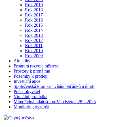
Rok 2019
Rok 2018
Rok 2017
Rok 2016
Rok 2015
Rok 2014
Rok 2013
Rok 2012
Rok 2011
Rok 2010
Rok 2009
Aktuality
Program rozvoje městyse
Prostory k pronájmu
Pozemky k prodeji
Investiční akce
Společenská kronika - vítání občánků a úmrtí
Počet obyvatel
Virtuální prohlídka
Mimořádná událost - požár cisteren 28.2.2025
Monitoring ovzduší