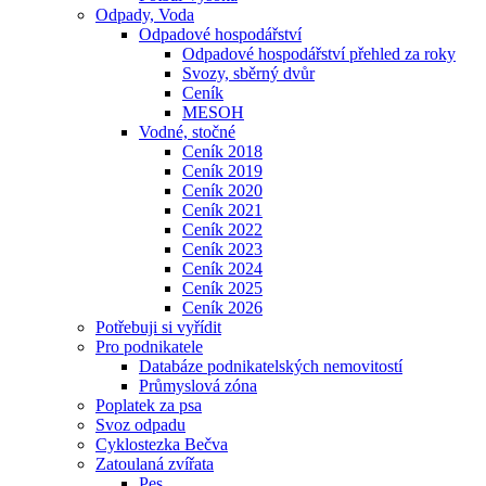
Odpady, Voda
Odpadové hospodářství
Odpadové hospodářství přehled za roky
Svozy, sběrný dvůr
Ceník
MESOH
Vodné, stočné
Ceník 2018
Ceník 2019
Ceník 2020
Ceník 2021
Ceník 2022
Ceník 2023
Ceník 2024
Ceník 2025
Ceník 2026
Potřebuji si vyřídit
Pro podnikatele
Databáze podnikatelských nemovitostí
Průmyslová zóna
Poplatek za psa
Svoz odpadu
Cyklostezka Bečva
Zatoulaná zvířata
Pes