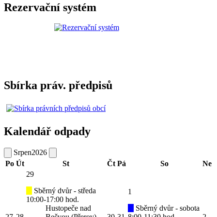
Rezervační systém
Sbírka práv. předpisů
Kalendář odpady
Srpen
2026
Po
Út
St
Čt
Pá
So
Ne
29
Sběrný dvůr - středa
1
10:00-17:00 hod.
Hustopeče nad
Sběrný dvůr - sobota
27
28
Bečvou (Přerov)
30
31
8:00-11:30 hod.
2