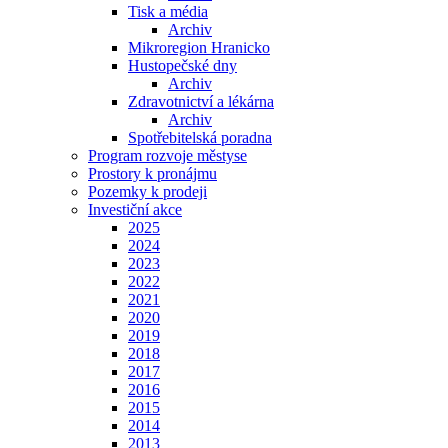
Tisk a média
Archiv
Mikroregion Hranicko
Hustopečské dny
Archiv
Zdravotnictví a lékárna
Archiv
Spotřebitelská poradna
Program rozvoje městyse
Prostory k pronájmu
Pozemky k prodeji
Investiční akce
2025
2024
2023
2022
2021
2020
2019
2018
2017
2016
2015
2014
2013