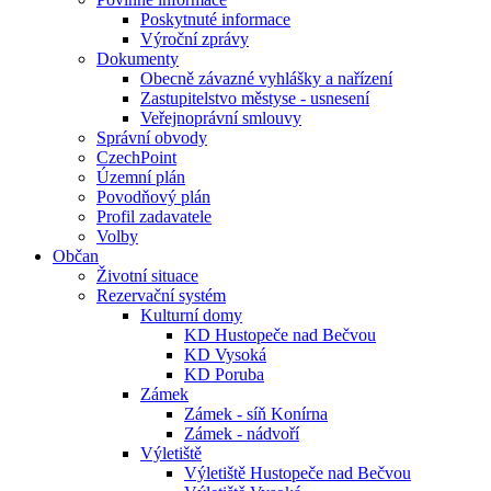
Poskytnuté informace
Výroční zprávy
Dokumenty
Obecně závazné vyhlášky a nařízení
Zastupitelstvo městyse - usnesení
Veřejnoprávní smlouvy
Správní obvody
CzechPoint
Územní plán
Povodňový plán
Profil zadavatele
Volby
Občan
Životní situace
Rezervační systém
Kulturní domy
KD Hustopeče nad Bečvou
KD Vysoká
KD Poruba
Zámek
Zámek - síň Konírna
Zámek - nádvoří
Výletiště
Výletiště Hustopeče nad Bečvou