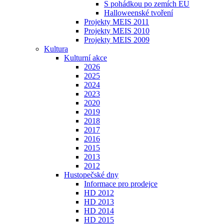
S pohádkou po zemích EU
Halloweenské tvoření
Projekty MEIS 2011
Projekty MEIS 2010
Projekty MEIS 2009
Kultura
Kulturní akce
2026
2025
2024
2023
2020
2019
2018
2017
2016
2015
2013
2012
Hustopečské dny
Informace pro prodejce
HD 2012
HD 2013
HD 2014
HD 2015