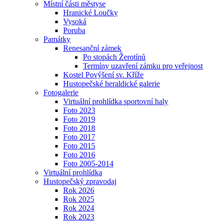
Místní části městyse
Hranické Loučky
Vysoká
Poruba
Památky
Renesanční zámek
Po stopách Žerotínů
Termíny uzavření zámku pro veřejnost
Kostel Povýšení sv. Kříže
Hustopečské heraldické galerie
Fotogalerie
Virtuální prohlídka sportovní haly
Foto 2023
Foto 2019
Foto 2018
Foto 2017
Foto 2015
Foto 2016
Foto 2005-2014
Virtuální prohlídka
Hustopečský zpravodaj
Rok 2026
Rok 2025
Rok 2024
Rok 2023