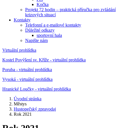
Kočka
Projekt 72 hodin – praktická příručka pro zvládání
krizových situací
Kontakty
Telefonní a e-mailové kontakty
Důležité odkazy
sportovní hala
Napište nám
Virtuální prohlídka
Kostel Povýšení sv. Kříže - virtuální prohlídka
Poruba - virtuální prohlídka
Vysoká - virtuální prohlídka
Hranické Loučky - virtuální prohlídka
Úvodní stránka
Městys
Hustopečský zpravodaj
Rok 2021