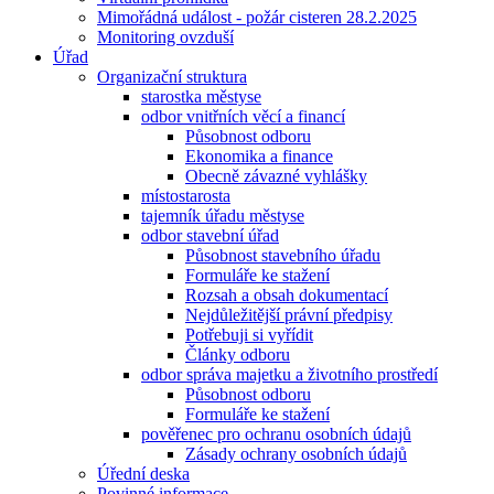
Mimořádná událost - požár cisteren 28.2.2025
Monitoring ovzduší
Úřad
Organizační struktura
starostka městyse
odbor vnitřních věcí a financí
Působnost odboru
Ekonomika a finance
Obecně závazné vyhlášky
místostarosta
tajemník úřadu městyse
odbor stavební úřad
Působnost stavebního úřadu
Formuláře ke stažení
Rozsah a obsah dokumentací
Nejdůležitější právní předpisy
Potřebuji si vyřídit
Články odboru
odbor správa majetku a životního prostředí
Působnost odboru
Formuláře ke stažení
pověřenec pro ochranu osobních údajů
Zásady ochrany osobních údajů
Úřední deska
Povinné informace