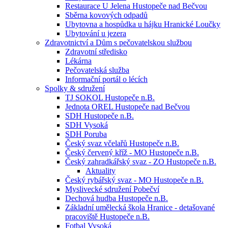
Restaurace U Jelena Hustopeče nad Bečvou
Sběrna kovových odpadů
Ubytovna a hospůdka u hájku Hranické Loučky
Ubytování u jezera
Zdravotnictví a Dům s pečovatelskou službou
Zdravotní středisko
Lékárna
Pečovatelská služba
Informační portál o lécích
Spolky & sdružení
TJ SOKOL Hustopeče n.B.
Jednota OREL Hustopeče nad Bečvou
SDH Hustopeče n.B.
SDH Vysoká
SDH Poruba
Český svaz včelařů Hustopeče n.B.
Český červený kříž - MO Hustopeče n.B.
Český zahradkářský svaz - ZO Hustopeče n.B.
Aktuality
Český rybářský svaz - MO Hustopeče n.B.
Myslivecké sdružení Pobečví
Dechová hudba Hustopeče n.B.
Základní umělecká škola Hranice - detašované
pracoviště Hustopeče n.B.
Fotbal Vysoká