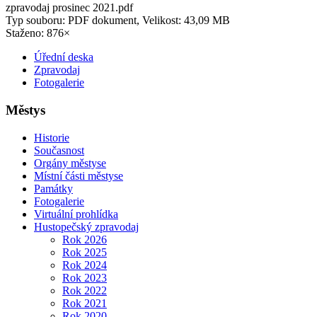
zpravodaj prosinec 2021.pdf
Typ souboru: PDF dokument, Velikost: 43,09 MB
Staženo: 876×
Úřední deska
Zpravodaj
Fotogalerie
Městys
Historie
Současnost
Orgány městyse
Místní části městyse
Památky
Fotogalerie
Virtuální prohlídka
Hustopečský zpravodaj
Rok 2026
Rok 2025
Rok 2024
Rok 2023
Rok 2022
Rok 2021
Rok 2020