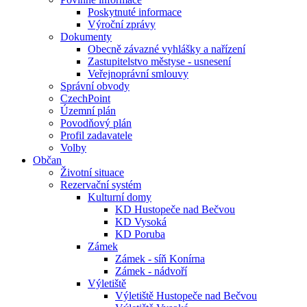
Poskytnuté informace
Výroční zprávy
Dokumenty
Obecně závazné vyhlášky a nařízení
Zastupitelstvo městyse - usnesení
Veřejnoprávní smlouvy
Správní obvody
CzechPoint
Územní plán
Povodňový plán
Profil zadavatele
Volby
Občan
Životní situace
Rezervační systém
Kulturní domy
KD Hustopeče nad Bečvou
KD Vysoká
KD Poruba
Zámek
Zámek - síň Konírna
Zámek - nádvoří
Výletiště
Výletiště Hustopeče nad Bečvou