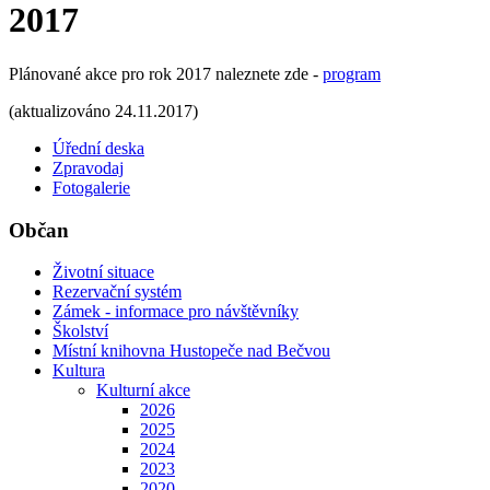
2017
Plánované akce pro rok 2017 naleznete zde -
program
(aktualizováno 24.11.2017)
Úřední deska
Zpravodaj
Fotogalerie
Občan
Životní situace
Rezervační systém
Zámek - informace pro návštěvníky
Školství
Místní knihovna Hustopeče nad Bečvou
Kultura
Kulturní akce
2026
2025
2024
2023
2020