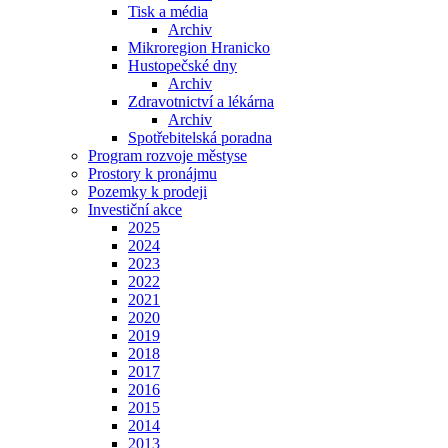
Tisk a média
Archiv
Mikroregion Hranicko
Hustopečské dny
Archiv
Zdravotnictví a lékárna
Archiv
Spotřebitelská poradna
Program rozvoje městyse
Prostory k pronájmu
Pozemky k prodeji
Investiční akce
2025
2024
2023
2022
2021
2020
2019
2018
2017
2016
2015
2014
2013