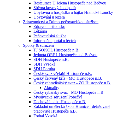
Restaurace U Jelena Hustopeče nad Bečvou
Sběrna kovových odpadů
Ubytovna a hospůdka u hájku Hranické Loučky
Ubytování u jezera
Zdravotnictví a Dům s pečovatelskou službou
Zdravotní středisko
Lékárna
Pečovatelská služba
Informační portál o lécích
Spolky & sdružení
TJ SOKOL Hustopeče n.B.
Jednota OREL Hustopeče nad Bečvou
SDH Hustopeče n.B.
SDH Vysoká
SDH Poruba
Český svaz včelařů Hustopeče n.B.
Český červený kříž - MO Hustopeče n.B.
Český zahradkářský svaz - ZO Hustopeče n.B.
Aktuality
Český rybářský svaz - MO Hustopeče n.B.
Myslivecké sdružení Pobečví
Dechová hudba Hustopeče n.B.
Základní umělecká škola Hranice - detašované
pracoviště Hustopeče n.B.
Fotbal Vysoká