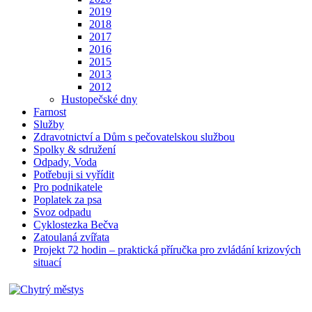
2019
2018
2017
2016
2015
2013
2012
Hustopečské dny
Farnost
Služby
Zdravotnictví a Dům s pečovatelskou službou
Spolky & sdružení
Odpady, Voda
Potřebuji si vyřídit
Pro podnikatele
Poplatek za psa
Svoz odpadu
Cyklostezka Bečva
Zatoulaná zvířata
Projekt 72 hodin – praktická příručka pro zvládání krizových
situací