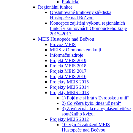
Praktické
Regionální funkce
Obsluhované knihovny střediska
Hustopeče nad Bečvou
Koncepce zajištění výkonu regionálních
funkcí v knihovnách Olomouckého kraje
2015–2017.
MEIS Hustopeče nad Bečvou
Provoz MEIS
MEIS v Olomouckém kraji
Informační zdroje
Projekt MEIS 2019
Projekt MEIS 2018
Projekt MEIS 2017
Projekt MEIS 2016
Projekty MEIS 2015
Projekty MEIS 2014
Projekty MEIS 2013
1) Pojďme si hrát s Evropskou unií“
2) Co včera bylo, dnes už není“
3) Závěrečná akce a vyhlášení vítěze
soutěžního kvízu.
Projekty MEIS 2012
10. výročí založení MEIS
Hustopeče nad Bečvou