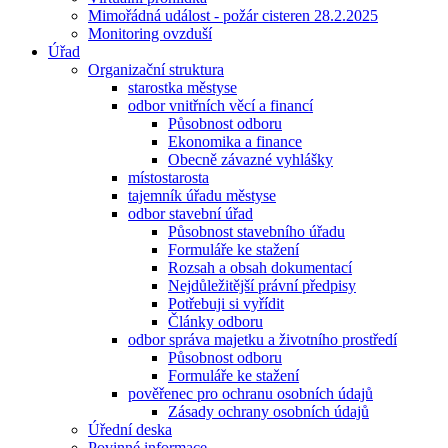
Mimořádná událost - požár cisteren 28.2.2025
Monitoring ovzduší
Úřad
Organizační struktura
starostka městyse
odbor vnitřních věcí a financí
Působnost odboru
Ekonomika a finance
Obecně závazné vyhlášky
místostarosta
tajemník úřadu městyse
odbor stavební úřad
Působnost stavebního úřadu
Formuláře ke stažení
Rozsah a obsah dokumentací
Nejdůležitější právní předpisy
Potřebuji si vyřídit
Články odboru
odbor správa majetku a životního prostředí
Působnost odboru
Formuláře ke stažení
pověřenec pro ochranu osobních údajů
Zásady ochrany osobních údajů
Úřední deska
Povinné informace