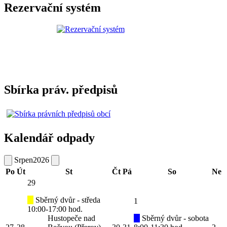
Rezervační systém
Sbírka práv. předpisů
Kalendář odpady
Srpen
2026
Po
Út
St
Čt
Pá
So
Ne
29
Sběrný dvůr - středa
1
10:00-17:00 hod.
Hustopeče nad
Sběrný dvůr - sobota