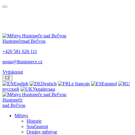
Hustopeče
nad Bečvou
+420 581 626 111
posta@ihustopece.cz
Vytisknout
CZ
English
Deutsch
Le français
Espanol
русский
Українська
Hustopeče
nad Bečvou
Městys
Historie
Současnost
Orgány městyse