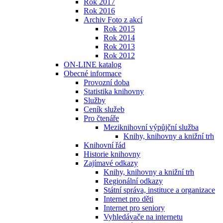
Rok 2017
Rok 2016
Archiv Foto z akcí
Rok 2015
Rok 2014
Rok 2013
Rok 2012
ON-LINE katalog
Obecné informace
Provozní doba
Statistika knihovny
Služby
Ceník služeb
Pro čtenáře
Meziknihovní výpůjční služba
Knihy, knihovny a knižní trh
Knihovní řád
Historie knihovny
Zajímavé odkazy
Knihy, knihovny a knižní trh
Regionální odkazy
Státní správa, instituce a organizace
Internet pro děti
Internet pro seniory
Vyhledávače na internetu