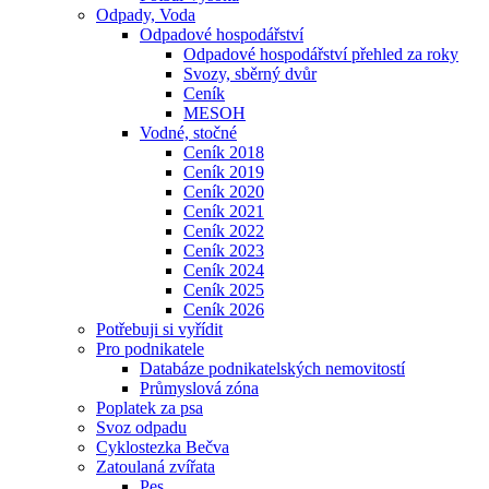
Odpady, Voda
Odpadové hospodářství
Odpadové hospodářství přehled za roky
Svozy, sběrný dvůr
Ceník
MESOH
Vodné, stočné
Ceník 2018
Ceník 2019
Ceník 2020
Ceník 2021
Ceník 2022
Ceník 2023
Ceník 2024
Ceník 2025
Ceník 2026
Potřebuji si vyřídit
Pro podnikatele
Databáze podnikatelských nemovitostí
Průmyslová zóna
Poplatek za psa
Svoz odpadu
Cyklostezka Bečva
Zatoulaná zvířata
Pes