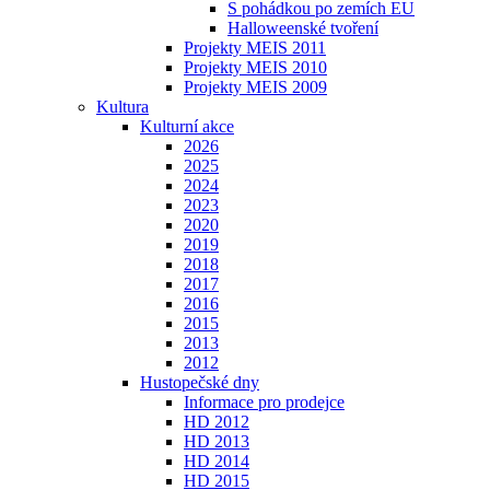
S pohádkou po zemích EU
Halloweenské tvoření
Projekty MEIS 2011
Projekty MEIS 2010
Projekty MEIS 2009
Kultura
Kulturní akce
2026
2025
2024
2023
2020
2019
2018
2017
2016
2015
2013
2012
Hustopečské dny
Informace pro prodejce
HD 2012
HD 2013
HD 2014
HD 2015