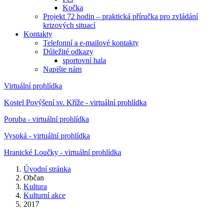
Kočka
Projekt 72 hodin – praktická příručka pro zvládání
krizových situací
Kontakty
Telefonní a e-mailové kontakty
Důležité odkazy
sportovní hala
Napište nám
Virtuální prohlídka
Kostel Povýšení sv. Kříže - virtuální prohlídka
Poruba - virtuální prohlídka
Vysoká - virtuální prohlídka
Hranické Loučky - virtuální prohlídka
Úvodní stránka
Občan
Kultura
Kulturní akce
2017