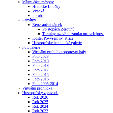
Místní části městyse
Hranické Loučky
Vysoká
Poruba
Památky
Renesanční zámek
Po stopách Žerotínů
Termíny uzavření zámku pro veřejnost
Kostel Povýšení sv. Kříže
Hustopečské heraldické galerie
Fotogalerie
Virtuální prohlídka sportovní haly
Foto 2023
Foto 2019
Foto 2018
Foto 2017
Foto 2015
Foto 2016
Foto 2005-2014
Virtuální prohlídka
Hustopečský zpravodaj
Rok 2026
Rok 2025
Rok 2024
Rok 2023