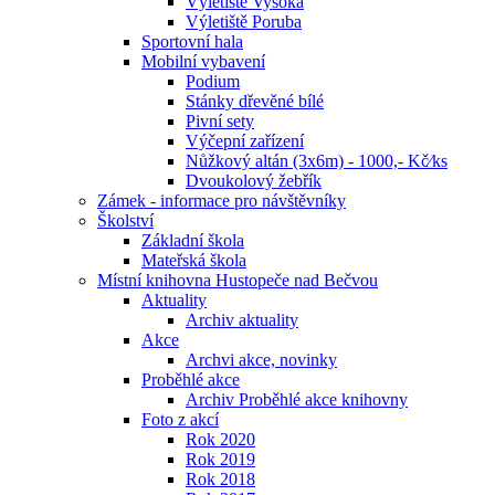
Výletiště Vysoká
Výletiště Poruba
Sportovní hala
Mobilní vybavení
Podium
Stánky dřevěné bílé
Pivní sety
Výčepní zařízení
Nůžkový altán (3x6m) - 1000,- Kč⁄ks
Dvoukolový žebřík
Zámek - informace pro návštěvníky
Školství
Základní škola
Mateřská škola
Místní knihovna Hustopeče nad Bečvou
Aktuality
Archiv aktuality
Akce
Archvi akce, novinky
Proběhlé akce
Archiv Proběhlé akce knihovny
Foto z akcí
Rok 2020
Rok 2019
Rok 2018