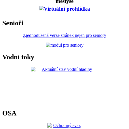
městyse
Senioři
Zjednodušená verze stránek nejen pro seniory
Vodní toky
OSA