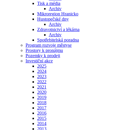
Tisk a média
Archiv
Mikroregion Hranicko
Hustopečské dny
Archiv
Zdravotnictví a lékárna
Archiv
Spotřebitelská poradna
Program rozvoje městyse
Prostory k pronájmu
Pozemky k prodeji
Investiční akce
2025
2024
2023
2022
2021
2020
2019
2018
2017
2016
2015
2014
2013