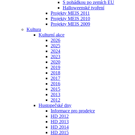
S pohádkou po zemích EU
Halloweenské tvoření
Projekty MEIS 2011
Projekty MEIS 2010
Projekty MEIS 2009
Kultura
Kulturní akce
2026
2025
2024
2023
2020
2019
2018
2017
2016
2015
2013
2012
Hustopečské dny
Informace pro prodejce
HD 2012
HD 2013
HD 2014
HD 2015