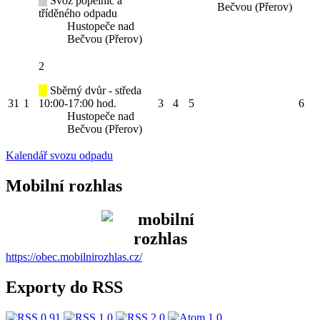
Svoz popelnic a
Bečvou (Přerov)
tříděného odpadu
Hustopeče nad
Bečvou (Přerov)
2
Sběrný dvůr - středa
31
1
10:00-17:00 hod.
3
4
5
6
Hustopeče nad
Bečvou (Přerov)
Kalendář svozu odpadu
Mobilní rozhlas
https://obec.mobilnirozhlas.cz/
Exporty do RSS