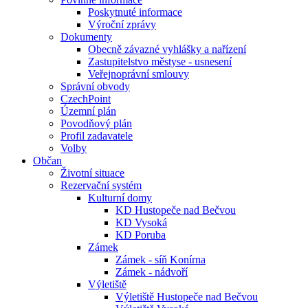
Poskytnuté informace
Výroční zprávy
Dokumenty
Obecně závazné vyhlášky a nařízení
Zastupitelstvo městyse - usnesení
Veřejnoprávní smlouvy
Správní obvody
CzechPoint
Územní plán
Povodňový plán
Profil zadavatele
Volby
Občan
Životní situace
Rezervační systém
Kulturní domy
KD Hustopeče nad Bečvou
KD Vysoká
KD Poruba
Zámek
Zámek - síň Konírna
Zámek - nádvoří
Výletiště
Výletiště Hustopeče nad Bečvou