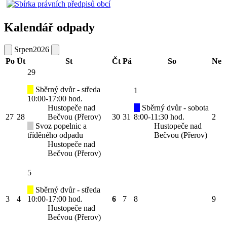
Kalendář odpady
Srpen
2026
Po
Út
St
Čt
Pá
So
Ne
29
Sběrný dvůr - středa
1
10:00-17:00 hod.
Hustopeče nad
Sběrný dvůr - sobota
27
28
Bečvou (Přerov)
30
31
8:00-11:30 hod.
2
Svoz popelnic a
Hustopeče nad
tříděného odpadu
Bečvou (Přerov)
Hustopeče nad
Bečvou (Přerov)
5
Sběrný dvůr - středa
3
4
10:00-17:00 hod.
6
7
8
9
Hustopeče nad
Bečvou (Přerov)