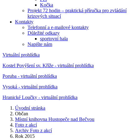
Kočka
Projekt 72 hodin – praktická příručka pro zvládání
krizových situací
Kontakty
Telefonní a e-mailové kontakty
Důležité odkazy
sportovní hala
Napište nám
Virtuální prohlídka
Kostel Povýšení sv. Kříže - virtuální prohlídka
Poruba - virtuální prohlídka
Vysoká - virtuální prohlídka
Hranické Loučky - virtuální prohlídka
Úvodní stránka
Občan
Místní knihovna Hustopeče nad Bečvou
Foto z akcí
Archiv Foto z akcí
Rok 2015