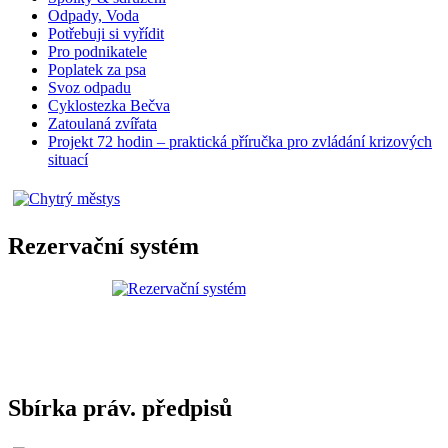
Odpady, Voda
Potřebuji si vyřídit
Pro podnikatele
Poplatek za psa
Svoz odpadu
Cyklostezka Bečva
Zatoulaná zvířata
Projekt 72 hodin – praktická příručka pro zvládání krizových
situací
Rezervační systém
Sbírka práv. předpisů