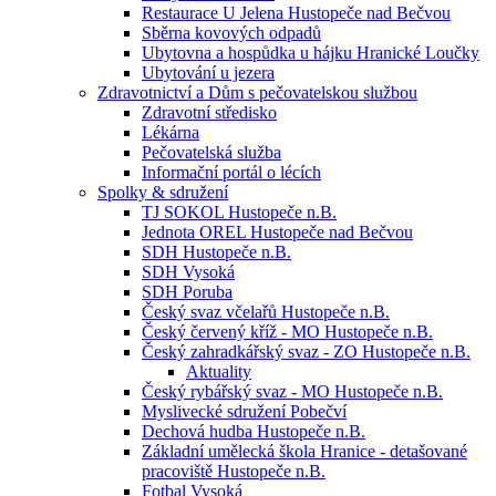
Restaurace U Jelena Hustopeče nad Bečvou
Sběrna kovových odpadů
Ubytovna a hospůdka u hájku Hranické Loučky
Ubytování u jezera
Zdravotnictví a Dům s pečovatelskou službou
Zdravotní středisko
Lékárna
Pečovatelská služba
Informační portál o lécích
Spolky & sdružení
TJ SOKOL Hustopeče n.B.
Jednota OREL Hustopeče nad Bečvou
SDH Hustopeče n.B.
SDH Vysoká
SDH Poruba
Český svaz včelařů Hustopeče n.B.
Český červený kříž - MO Hustopeče n.B.
Český zahradkářský svaz - ZO Hustopeče n.B.
Aktuality
Český rybářský svaz - MO Hustopeče n.B.
Myslivecké sdružení Pobečví
Dechová hudba Hustopeče n.B.
Základní umělecká škola Hranice - detašované
pracoviště Hustopeče n.B.
Fotbal Vysoká