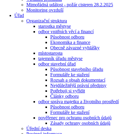
Mimořádná událost - požár cisteren 28.2.2025
Monitoring ovzduší
Úřad
Organizační struktura
starostka městyse
odbor vnitřních věcí a financí
Působnost odboru
Ekonomika a finance
Obecně závazné vyhlášky
místostarosta
tajemník úřadu městyse
odbor stavební úřad
Působnost stavebního úřadu
Formuláře ke stažení
Rozsah a obsah dokumentací
Nejdůležitější právní předpisy
Potřebuji si vyřídit
Články odboru
odbor správa majetku a životního prostředí
Působnost odboru
Formuláře ke stažení
pověřenec pro ochranu osobních údajů
Zásady ochrany osobních údajů
Úřední deska
Povinné informace