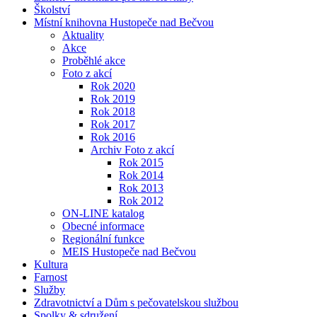
Školství
Místní knihovna Hustopeče nad Bečvou
Aktuality
Akce
Proběhlé akce
Foto z akcí
Rok 2020
Rok 2019
Rok 2018
Rok 2017
Rok 2016
Archiv Foto z akcí
Rok 2015
Rok 2014
Rok 2013
Rok 2012
ON-LINE katalog
Obecné informace
Regionální funkce
MEIS Hustopeče nad Bečvou
Kultura
Farnost
Služby
Zdravotnictví a Dům s pečovatelskou službou
Spolky & sdružení