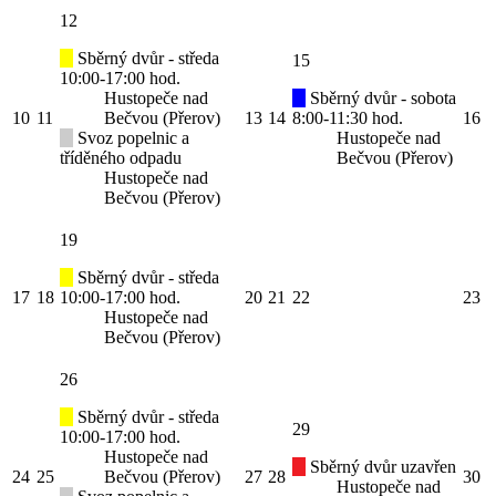
12
Sběrný dvůr - středa
15
10:00-17:00 hod.
Hustopeče nad
Sběrný dvůr - sobota
10
11
Bečvou (Přerov)
13
14
8:00-11:30 hod.
16
Svoz popelnic a
Hustopeče nad
tříděného odpadu
Bečvou (Přerov)
Hustopeče nad
Bečvou (Přerov)
19
Sběrný dvůr - středa
17
18
10:00-17:00 hod.
20
21
22
23
Hustopeče nad
Bečvou (Přerov)
26
Sběrný dvůr - středa
29
10:00-17:00 hod.
Hustopeče nad
Sběrný dvůr uzavřen
24
25
Bečvou (Přerov)
27
28
30
Hustopeče nad