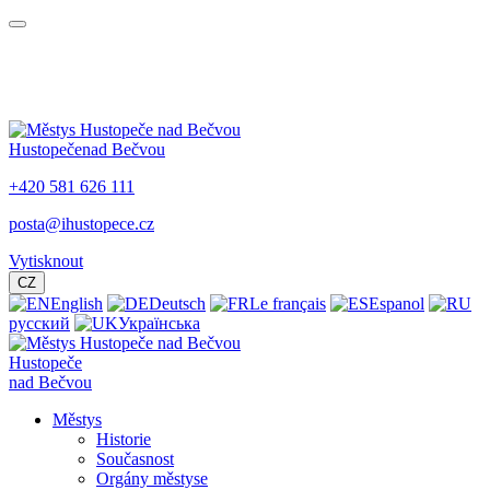
Hustopeče
nad Bečvou
+420 581 626 111
posta@ihustopece.cz
Vytisknout
CZ
English
Deutsch
Le français
Espanol
русский
Українська
Hustopeče
nad Bečvou
Městys
Historie
Současnost
Orgány městyse