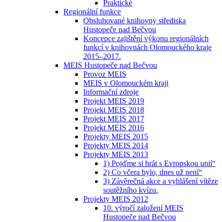
Praktické
Regionální funkce
Obsluhované knihovny střediska
Hustopeče nad Bečvou
Koncepce zajištění výkonu regionálních
funkcí v knihovnách Olomouckého kraje
2015–2017.
MEIS Hustopeče nad Bečvou
Provoz MEIS
MEIS v Olomouckém kraji
Informační zdroje
Projekt MEIS 2019
Projekt MEIS 2018
Projekt MEIS 2017
Projekt MEIS 2016
Projekty MEIS 2015
Projekty MEIS 2014
Projekty MEIS 2013
1) Pojďme si hrát s Evropskou unií“
2) Co včera bylo, dnes už není“
3) Závěrečná akce a vyhlášení vítěze
soutěžního kvízu.
Projekty MEIS 2012
10. výročí založení MEIS
Hustopeče nad Bečvou