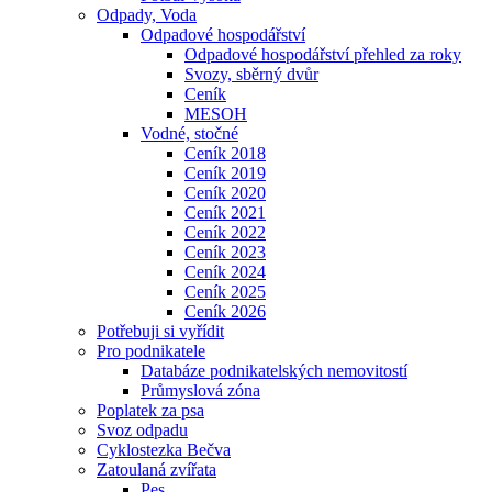
Odpady, Voda
Odpadové hospodářství
Odpadové hospodářství přehled za roky
Svozy, sběrný dvůr
Ceník
MESOH
Vodné, stočné
Ceník 2018
Ceník 2019
Ceník 2020
Ceník 2021
Ceník 2022
Ceník 2023
Ceník 2024
Ceník 2025
Ceník 2026
Potřebuji si vyřídit
Pro podnikatele
Databáze podnikatelských nemovitostí
Průmyslová zóna
Poplatek za psa
Svoz odpadu
Cyklostezka Bečva
Zatoulaná zvířata
Pes