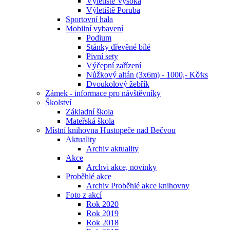
Výletiště Vysoká
Výletiště Poruba
Sportovní hala
Mobilní vybavení
Podium
Stánky dřevěné bílé
Pivní sety
Výčepní zařízení
Nůžkový altán (3x6m) - 1000,- Kč⁄ks
Dvoukolový žebřík
Zámek - informace pro návštěvníky
Školství
Základní škola
Mateřská škola
Místní knihovna Hustopeče nad Bečvou
Aktuality
Archiv aktuality
Akce
Archvi akce, novinky
Proběhlé akce
Archiv Proběhlé akce knihovny
Foto z akcí
Rok 2020
Rok 2019
Rok 2018