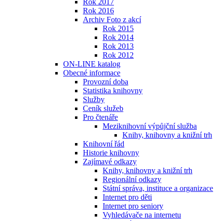
Rok 2017
Rok 2016
Archiv Foto z akcí
Rok 2015
Rok 2014
Rok 2013
Rok 2012
ON-LINE katalog
Obecné informace
Provozní doba
Statistika knihovny
Služby
Ceník služeb
Pro čtenáře
Meziknihovní výpůjční služba
Knihy, knihovny a knižní trh
Knihovní řád
Historie knihovny
Zajímavé odkazy
Knihy, knihovny a knižní trh
Regionální odkazy
Státní správa, instituce a organizace
Internet pro děti
Internet pro seniory
Vyhledávače na internetu