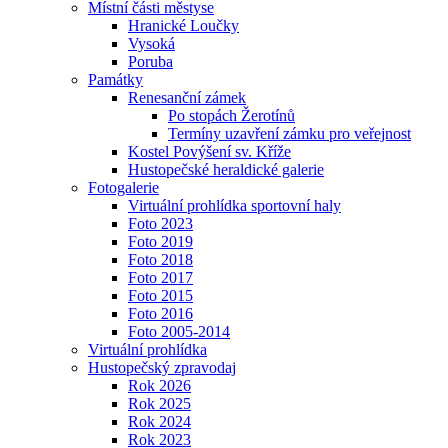
Místní části městyse
Hranické Loučky
Vysoká
Poruba
Památky
Renesanční zámek
Po stopách Žerotínů
Termíny uzavření zámku pro veřejnost
Kostel Povýšení sv. Kříže
Hustopečské heraldické galerie
Fotogalerie
Virtuální prohlídka sportovní haly
Foto 2023
Foto 2019
Foto 2018
Foto 2017
Foto 2015
Foto 2016
Foto 2005-2014
Virtuální prohlídka
Hustopečský zpravodaj
Rok 2026
Rok 2025
Rok 2024
Rok 2023