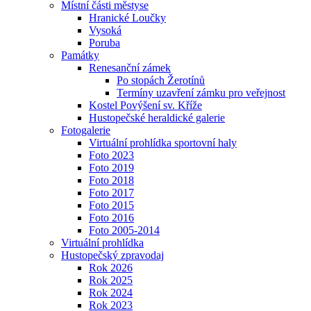
Místní části městyse
Hranické Loučky
Vysoká
Poruba
Památky
Renesanční zámek
Po stopách Žerotínů
Termíny uzavření zámku pro veřejnost
Kostel Povýšení sv. Kříže
Hustopečské heraldické galerie
Fotogalerie
Virtuální prohlídka sportovní haly
Foto 2023
Foto 2019
Foto 2018
Foto 2017
Foto 2015
Foto 2016
Foto 2005-2014
Virtuální prohlídka
Hustopečský zpravodaj
Rok 2026
Rok 2025
Rok 2024
Rok 2023