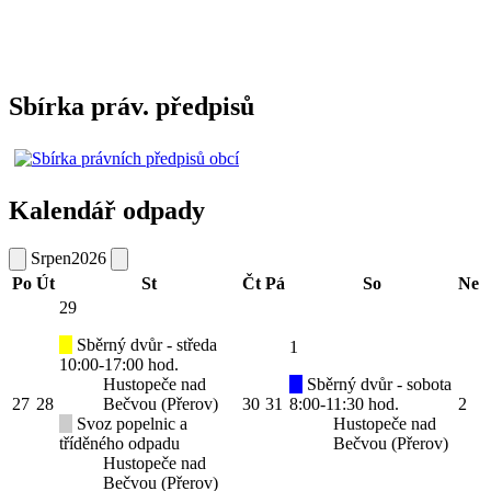
Sbírka práv. předpisů
Kalendář odpady
Srpen
2026
Po
Út
St
Čt
Pá
So
Ne
29
Sběrný dvůr - středa
1
10:00-17:00 hod.
Hustopeče nad
Sběrný dvůr - sobota
27
28
Bečvou (Přerov)
30
31
8:00-11:30 hod.
2
Svoz popelnic a
Hustopeče nad
tříděného odpadu
Bečvou (Přerov)
Hustopeče nad
Bečvou (Přerov)