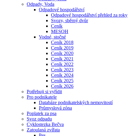
Odpady, Voda
Odpadové hospodářství
Odpadové hospodářství přehled za roky
Svozy, sběrný dvůr
Ceník
MESOH
Vodné, stočné
Ceník 2018
Ceník 2019
Ceník 2020
Ceník 2021
Ceník 2022
Ceník 2023
Ceník 2024
Ceník 2025
Ceník 2026
Potřebuji si vyřídit
Pro podnikatele
Databáze podnikatelských nemovitostí
Průmyslová zóna
Poplatek za psa
Svoz odpadu
Cyklostezka Bečva
Zatoulaná zvířata
Pes