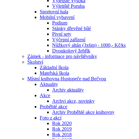
Výletiště Vysoká
Výletiště Poruba
Sportovní hala
Mobilní vybavení
Podium
Stánky dřevěné bílé
Pivní sety
Výčepní zařízení
Nůžkový altán (3x6m) - 1000,- Kč⁄ks
Dvoukolový žebřík
Zámek - informace pro návštěvníky
Školství
Základní škola
Mateřská škola
Místní knihovna Hustopeče nad Bečvou
Aktuality
Archiv aktuality
Akce
Archvi akce, novinky
Proběhlé akce
Archiv Proběhlé akce knihovny
Foto z akcí
Rok 2020
Rok 2019
Rok 2018