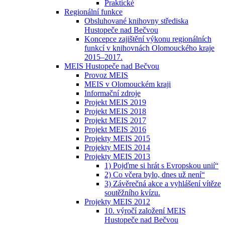
Praktické
Regionální funkce
Obsluhované knihovny střediska
Hustopeče nad Bečvou
Koncepce zajištění výkonu regionálních
funkcí v knihovnách Olomouckého kraje
2015–2017.
MEIS Hustopeče nad Bečvou
Provoz MEIS
MEIS v Olomouckém kraji
Informační zdroje
Projekt MEIS 2019
Projekt MEIS 2018
Projekt MEIS 2017
Projekt MEIS 2016
Projekty MEIS 2015
Projekty MEIS 2014
Projekty MEIS 2013
1) Pojďme si hrát s Evropskou unií“
2) Co včera bylo, dnes už není“
3) Závěrečná akce a vyhlášení vítěze
soutěžního kvízu.
Projekty MEIS 2012
10. výročí založení MEIS
Hustopeče nad Bečvou