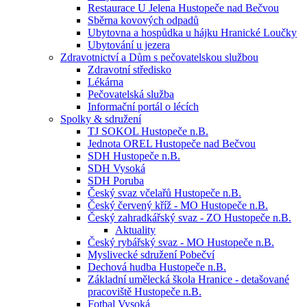
Restaurace U Jelena Hustopeče nad Bečvou
Sběrna kovových odpadů
Ubytovna a hospůdka u hájku Hranické Loučky
Ubytování u jezera
Zdravotnictví a Dům s pečovatelskou službou
Zdravotní středisko
Lékárna
Pečovatelská služba
Informační portál o lécích
Spolky & sdružení
TJ SOKOL Hustopeče n.B.
Jednota OREL Hustopeče nad Bečvou
SDH Hustopeče n.B.
SDH Vysoká
SDH Poruba
Český svaz včelařů Hustopeče n.B.
Český červený kříž - MO Hustopeče n.B.
Český zahradkářský svaz - ZO Hustopeče n.B.
Aktuality
Český rybářský svaz - MO Hustopeče n.B.
Myslivecké sdružení Pobečví
Dechová hudba Hustopeče n.B.
Základní umělecká škola Hranice - detašované
pracoviště Hustopeče n.B.
Fotbal Vysoká