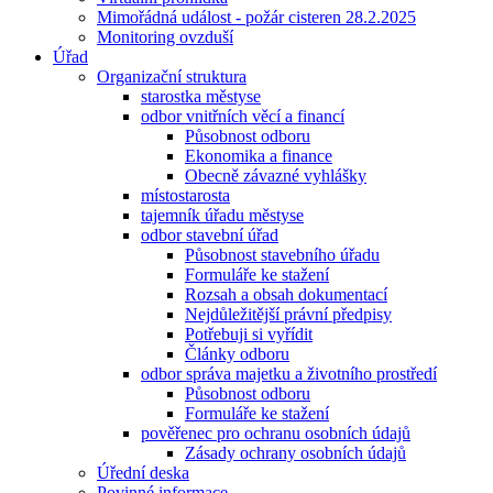
Mimořádná událost - požár cisteren 28.2.2025
Monitoring ovzduší
Úřad
Organizační struktura
starostka městyse
odbor vnitřních věcí a financí
Působnost odboru
Ekonomika a finance
Obecně závazné vyhlášky
místostarosta
tajemník úřadu městyse
odbor stavební úřad
Působnost stavebního úřadu
Formuláře ke stažení
Rozsah a obsah dokumentací
Nejdůležitější právní předpisy
Potřebuji si vyřídit
Články odboru
odbor správa majetku a životního prostředí
Působnost odboru
Formuláře ke stažení
pověřenec pro ochranu osobních údajů
Zásady ochrany osobních údajů
Úřední deska
Povinné informace