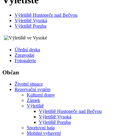
Výletiště
Výletiště Hustopeče nad Bečvou
Výletiště Vysoká
Výletiště Poruba
Úřední deska
Zpravodaj
Fotogalerie
Občan
Životní situace
Rezervační systém
Kulturní domy
Zámek
Výletiště
Výletiště Hustopeče nad Bečvou
Výletiště Vysoká
Výletiště Poruba
Sportovní hala
Mobilní vybavení