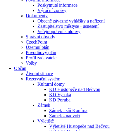
Poskytnuté informace
Výroční zprávy
Dokumenty
Obecně závazné vyhlášky a nařízení
Zastupitelstvo městyse - usnesení
Veřejnoprávní smlouvy
Správní obvody
CzechPoint
Územní plán
Povodňový plán
Profil zadavatele
Volby
Občan
Životní situace
Rezervační systém
Kulturní domy
KD Hustopeče nad Bečvou
KD Vysoká
KD Poruba
Zámek
Zámek - síň Konírna
Zámek - nádvoří
Výletiště
Výletiště Hustopeče nad Bečvou