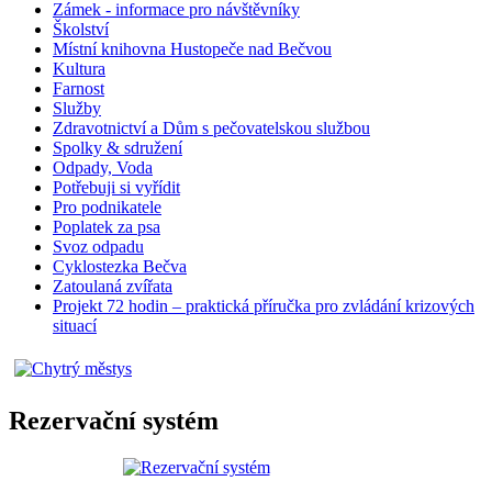
Zámek - informace pro návštěvníky
Školství
Místní knihovna Hustopeče nad Bečvou
Kultura
Farnost
Služby
Zdravotnictví a Dům s pečovatelskou službou
Spolky & sdružení
Odpady, Voda
Potřebuji si vyřídit
Pro podnikatele
Poplatek za psa
Svoz odpadu
Cyklostezka Bečva
Zatoulaná zvířata
Projekt 72 hodin – praktická příručka pro zvládání krizových
situací
Rezervační systém