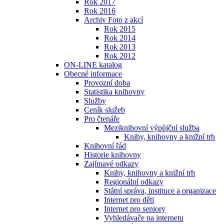
Rok 2017
Rok 2016
Archiv Foto z akcí
Rok 2015
Rok 2014
Rok 2013
Rok 2012
ON-LINE katalog
Obecné informace
Provozní doba
Statistika knihovny
Služby
Ceník služeb
Pro čtenáře
Meziknihovní výpůjční služba
Knihy, knihovny a knižní trh
Knihovní řád
Historie knihovny
Zajímavé odkazy
Knihy, knihovny a knižní trh
Regionální odkazy
Státní správa, instituce a organizace
Internet pro děti
Internet pro seniory
Vyhledávače na internetu