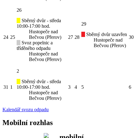
26
Sběrný dvůr - středa
29
10:00-17:00 hod.
Hustopeče nad
Sběrný dvůr uzavřen
24
25
Bečvou (Přerov)
27
28
30
Hustopeče nad
Svoz popelnic a
Bečvou (Přerov)
tříděného odpadu
Hustopeče nad
Bečvou (Přerov)
2
Sběrný dvůr - středa
31
1
10:00-17:00 hod.
3
4
5
6
Hustopeče nad
Bečvou (Přerov)
Kalendář svozu odpadu
Mobilní rozhlas