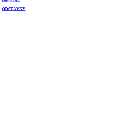
paleni.aspx
ODSTÁVKY