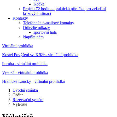
Kočka
Projekt 72 hodin – praktická příručka pro zvládání
krizových situací
Kontakty
Telefonní a e-mailové kontakty
Důležité odkazy
sportovní hala
Napište nám
Virtuální prohlídka
Kostel Povýšení sv. Kříže - virtuální prohlídka
Poruba - virtuální prohlídka
Vysoká - virtuální prohlídka
Hranické Loučky - virtuální prohlídka
Úvodní stránka
Občan
Rezervační systém
Výletiště