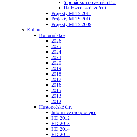
S pohádkou po zemích EU
Halloweenské tvoření
Projekty MEIS 2011
Projekty MEIS 2010
Projekty MEIS 2009
Kultura
Kulturní akce
2026
2025
2024
2023
2020
2019
2018
2017
2016
2015
2013
2012
Hustopečské dny
Informace pro prodejce
HD 2012
HD 2013
HD 2014
HD 2015