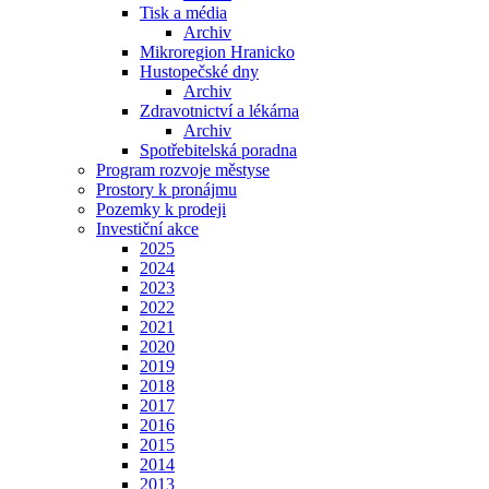
Tisk a média
Archiv
Mikroregion Hranicko
Hustopečské dny
Archiv
Zdravotnictví a lékárna
Archiv
Spotřebitelská poradna
Program rozvoje městyse
Prostory k pronájmu
Pozemky k prodeji
Investiční akce
2025
2024
2023
2022
2021
2020
2019
2018
2017
2016
2015
2014
2013