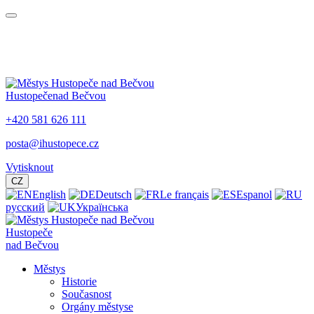
Hustopeče
nad Bečvou
+420 581 626 111
posta@ihustopece.cz
Vytisknout
CZ
English
Deutsch
Le français
Espanol
русский
Українська
Hustopeče
nad Bečvou
Městys
Historie
Současnost
Orgány městyse