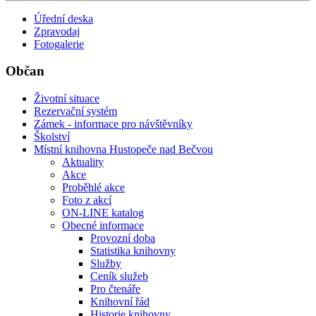
Úřední deska
Zpravodaj
Fotogalerie
Občan
Životní situace
Rezervační systém
Zámek - informace pro návštěvníky
Školství
Místní knihovna Hustopeče nad Bečvou
Aktuality
Akce
Proběhlé akce
Foto z akcí
ON-LINE katalog
Obecné informace
Provozní doba
Statistika knihovny
Služby
Ceník služeb
Pro čtenáře
Knihovní řád
Historie knihovny