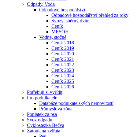
Odpady, Voda
Odpadové hospodářství
Odpadové hospodářství přehled za roky
Svozy, sběrný dvůr
Ceník
MESOH
Vodné, stočné
Ceník 2018
Ceník 2019
Ceník 2020
Ceník 2021
Ceník 2022
Ceník 2023
Ceník 2024
Ceník 2025
Ceník 2026
Potřebuji si vyřídit
Pro podnikatele
Databáze podnikatelských nemovitostí
Průmyslová zóna
Poplatek za psa
Svoz odpadu
Cyklostezka Bečva
Zatoulaná zvířata
Pes