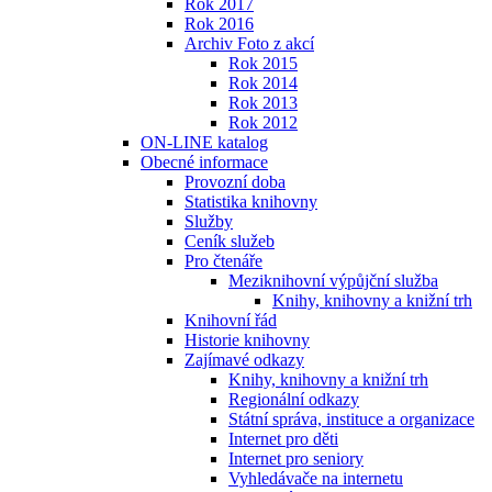
Rok 2017
Rok 2016
Archiv Foto z akcí
Rok 2015
Rok 2014
Rok 2013
Rok 2012
ON-LINE katalog
Obecné informace
Provozní doba
Statistika knihovny
Služby
Ceník služeb
Pro čtenáře
Meziknihovní výpůjční služba
Knihy, knihovny a knižní trh
Knihovní řád
Historie knihovny
Zajímavé odkazy
Knihy, knihovny a knižní trh
Regionální odkazy
Státní správa, instituce a organizace
Internet pro děti
Internet pro seniory
Vyhledávače na internetu