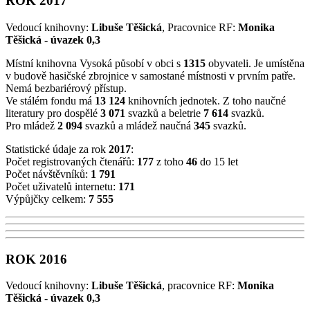
ROK 2017
Vedoucí knihovny:
Libuše Těšická
, Pracovnice RF:
Monika
Těšická - úvazek 0,3
Místní knihovna Vysoká působí v obci s
1315
obyvateli. Je umístěna
v budově hasičské zbrojnice v samostané místnosti v prvním patře.
Nemá bezbariérový přístup.
Ve stálém fondu má
13 124
knihovních jednotek. Z toho naučné
literatury pro dospělé
3 071
svazků a beletrie
7 614
svazků.
Pro mládež
2 094
svazků a mládež naučná
345
svazků.
Statistické údaje za rok
2017
:
Počet registrovaných čtenářů:
177
z toho
46
do 15 let
Počet návštěvníků:
1 791
Počet uživatelů internetu:
171
Výpůjčky celkem:
7 555
ROK 2016
Vedoucí knihovny:
Libuše Těšická
, pracovnice RF:
Monika
Těšická - úvazek 0,3