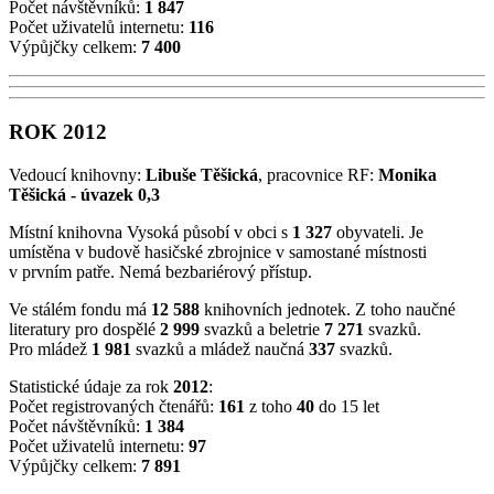
Počet návštěvníků:
1 847
Počet uživatelů internetu:
116
Výpůjčky celkem:
7 400
ROK 2012
Vedoucí knihovny:
Libuše Těšická
, pracovnice RF:
Monika
Těšická - úvazek 0,3
Místní knihovna Vysoká působí v obci s
1 327
obyvateli. Je
umístěna v budově hasičské zbrojnice v samostané místnosti
v prvním patře. Nemá bezbariérový přístup.
Ve stálém fondu má
12 588
knihovních jednotek. Z toho naučné
literatury pro dospělé
2 999
svazků a beletrie
7 271
svazků.
Pro mládež
1 981
svazků a mládež naučná
337
svazků.
Statistické údaje za rok
2012
:
Počet registrovaných čtenářů:
161
z toho
40
do 15 let
Počet návštěvníků:
1 384
Počet uživatelů internetu:
97
Výpůjčky celkem:
7 891