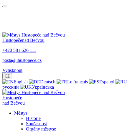
Hustopeče
nad Bečvou
+420 581 626 111
posta@ihustopece.cz
Vytisknout
CZ
English
Deutsch
Le français
Espanol
русский
Українська
Hustopeče
nad Bečvou
Městys
Historie
Současnost
Orgány městyse