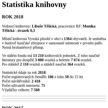
Statistika knihovny
ROK 2018
Vedoucí knihovny:
Libuše Těšická
, pracovnice RF:
Monika
Těšická - úvazek 0,3
Místní knihovna Vysoká působí v obci s
1364
obyvateli. Je umístěna
v budově hasičské zbrojnice v samostané místnosti v prvním patře.
Nemá bezbariérový přístup.
Ve stálém fondu má
13 210
knihovních jednotek. Z toho naučné
literatury pro dospělé
3 080
svazků a beletrie
7 674
svazků.
Pro mládež
2 110
svazků a mládež naučná
364
svazků.
Statistické údaje za rok
2018
:
Počet registrovaných čtenářů:
186
z toho
58
do 15 let
Počet návštěvníků:
2 418
Počet uživatelů internetu:
75
Výpůjčky celkem:
7 568