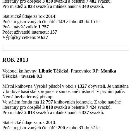
literatury pro dospělé
3 030
svazků a beletrie
7 482
svazků.
Pro mládež
2 038
svazků a mládež naučná
340
svazků.
Statistické údaje za rok
2014
:
Počet registrovaných čtenářů:
149
z toho
43
do 15 let
Počet návštěvníků:
1 757
Počet uživatelů internetu:
157
Výpůjčky celkem:
9 637
ROK 2013
Vedoucí knihovny:
Libuše Těšická
, Pracovnice RF:
Monika
Těšická - úvazek 0,3
Místní knihovna Vysoká působí v obci s
1327
obyvateli. Je umístěna
v budově hasičské zbrojnice v samostané místnosti v prvním patře.
Nemá bezbariérový přístup.
Ve stálém fondu má
12 797
knihovních jednotek. Z toho naučné
literatury pro dospělé
3 018
svazků a beletrie
7 424
svazků.
Pro mládež
2 018
svazků a mládež naučná
337
svazků.
Statistické údaje za rok
2013
:
Počet registrovaných čtenářů:
200
z toho
31
do 57 let