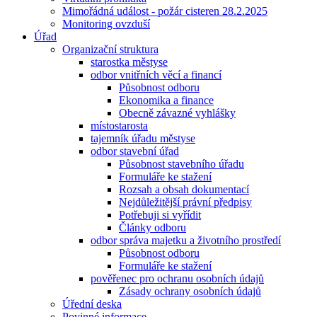
Mimořádná událost - požár cisteren 28.2.2025
Monitoring ovzduší
Úřad
Organizační struktura
starostka městyse
odbor vnitřních věcí a financí
Působnost odboru
Ekonomika a finance
Obecně závazné vyhlášky
místostarosta
tajemník úřadu městyse
odbor stavební úřad
Působnost stavebního úřadu
Formuláře ke stažení
Rozsah a obsah dokumentací
Nejdůležitější právní předpisy
Potřebuji si vyřídit
Články odboru
odbor správa majetku a životního prostředí
Působnost odboru
Formuláře ke stažení
pověřenec pro ochranu osobních údajů
Zásady ochrany osobních údajů
Úřední deska
Povinné informace