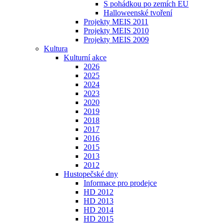
S pohádkou po zemích EU
Halloweenské tvoření
Projekty MEIS 2011
Projekty MEIS 2010
Projekty MEIS 2009
Kultura
Kulturní akce
2026
2025
2024
2023
2020
2019
2018
2017
2016
2015
2013
2012
Hustopečské dny
Informace pro prodejce
HD 2012
HD 2013
HD 2014
HD 2015