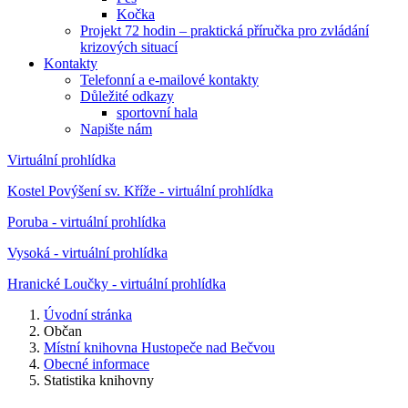
Kočka
Projekt 72 hodin – praktická příručka pro zvládání
krizových situací
Kontakty
Telefonní a e-mailové kontakty
Důležité odkazy
sportovní hala
Napište nám
Virtuální prohlídka
Kostel Povýšení sv. Kříže - virtuální prohlídka
Poruba - virtuální prohlídka
Vysoká - virtuální prohlídka
Hranické Loučky - virtuální prohlídka
Úvodní stránka
Občan
Místní knihovna Hustopeče nad Bečvou
Obecné informace
Statistika knihovny