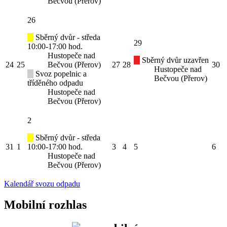
Bečvou (Přerov)
26
Sběrný dvůr - středa
29
10:00-17:00 hod.
Hustopeče nad
Sběrný dvůr uzavřen
24
25
Bečvou (Přerov)
27
28
30
Hustopeče nad
Svoz popelnic a
Bečvou (Přerov)
tříděného odpadu
Hustopeče nad
Bečvou (Přerov)
2
Sběrný dvůr - středa
31
1
10:00-17:00 hod.
3
4
5
6
Hustopeče nad
Bečvou (Přerov)
Kalendář svozu odpadu
Mobilní rozhlas