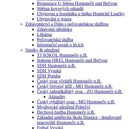
Restaurace U Jelena Hustopeče nad Bečvou
Sběrna kovových odpadů
Ubytovna a hospůdka u hájku Hranické Loučky
Ubytování u jezera
Zdravotnictví a Dům s pečovatelskou službou
Zdravotní středisko
Lékárna
Pečovatelská služba
Informační portál o lécích
Spolky & sdružení
TJ SOKOL Hustopeče n.B.
Jednota OREL Hustopeče nad Bečvou
SDH Hustopeče n.B.
SDH Vysoká
SDH Poruba
Český svaz včelařů Hustopeče n.B.
Český červený kříž - MO Hustopeče n.B.
Český zahradkářský svaz - ZO Hustopeče n.B.
Aktuality
Český rybářský svaz - MO Hustopeče n.B.
Myslivecké sdružení Pobečví
Dechová hudba Hustopeče n.B.
Základní umělecká škola Hranice - detašované
pracoviště Hustopeče n.B.
Fotbal Vysoká