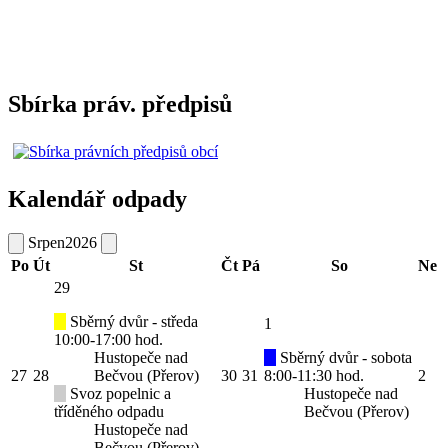
Sbírka práv. předpisů
Kalendář odpady
Srpen
2026
Po
Út
St
Čt
Pá
So
Ne
29
Sběrný dvůr - středa
1
10:00-17:00 hod.
Hustopeče nad
Sběrný dvůr - sobota
27
28
Bečvou (Přerov)
30
31
8:00-11:30 hod.
2
Svoz popelnic a
Hustopeče nad
tříděného odpadu
Bečvou (Přerov)
Hustopeče nad
Bečvou (Přerov)