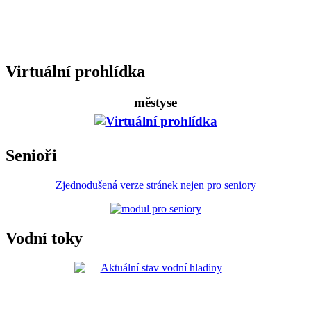
Virtuální prohlídka
městyse
Senioři
Zjednodušená verze stránek nejen pro seniory
Vodní toky