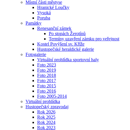
Místní části městyse
Hranické Loučky
Vysoká
Poruba
Památky
Renesanční zámek
Po stopách Žerotínů
Termíny uzavření zámku pro veřejnost
Kostel Povýšení sv. Kříže
Hustopečské heraldické galerie
Fotogalerie
Virtuální prohlídka sportovní haly
Foto 2023
Foto 2019
Foto 2018
Foto 2017
Foto 2015
Foto 2016
Foto 2005-2014
Virtuální prohlídka
Hustopečský zpravodaj
Rok 2026
Rok 2025
Rok 2024
Rok 2023