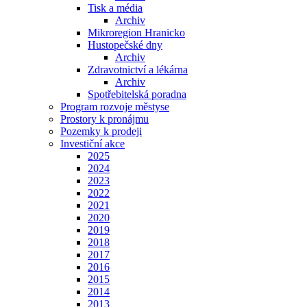
Tisk a média
Archiv
Mikroregion Hranicko
Hustopečské dny
Archiv
Zdravotnictví a lékárna
Archiv
Spotřebitelská poradna
Program rozvoje městyse
Prostory k pronájmu
Pozemky k prodeji
Investiční akce
2025
2024
2023
2022
2021
2020
2019
2018
2017
2016
2015
2014
2013