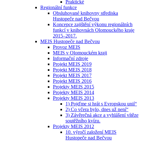
Praktické
Regionální funkce
Obsluhované knihovny střediska
Hustopeče nad Bečvou
Koncepce zajištění výkonu regionálních
funkcí v knihovnách Olomouckého kraje
2015–2017.
MEIS Hustopeče nad Bečvou
Provoz MEIS
MEIS v Olomouckém kraji
Informační zdroje
Projekt MEIS 2019
Projekt MEIS 2018
Projekt MEIS 2017
Projekt MEIS 2016
Projekty MEIS 2015
Projekty MEIS 2014
Projekty MEIS 2013
1) Pojďme si hrát s Evropskou unií“
2) Co včera bylo, dnes už není“
3) Závěrečná akce a vyhlášení vítěze
soutěžního kvízu.
Projekty MEIS 2012
10. výročí založení MEIS
Hustopeče nad Bečvou