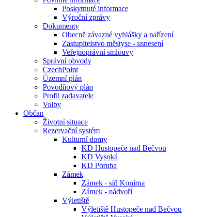
Poskytnuté informace
Výroční zprávy
Dokumenty
Obecně závazné vyhlášky a nařízení
Zastupitelstvo městyse - usnesení
Veřejnoprávní smlouvy
Správní obvody
CzechPoint
Územní plán
Povodňový plán
Profil zadavatele
Volby
Občan
Životní situace
Rezervační systém
Kulturní domy
KD Hustopeče nad Bečvou
KD Vysoká
KD Poruba
Zámek
Zámek - síň Konírna
Zámek - nádvoří
Výletiště
Výletiště Hustopeče nad Bečvou