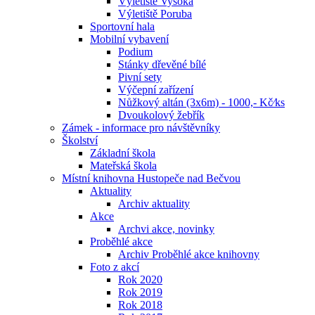
Výletiště Vysoká
Výletiště Poruba
Sportovní hala
Mobilní vybavení
Podium
Stánky dřevěné bílé
Pivní sety
Výčepní zařízení
Nůžkový altán (3x6m) - 1000,- Kč⁄ks
Dvoukolový žebřík
Zámek - informace pro návštěvníky
Školství
Základní škola
Mateřská škola
Místní knihovna Hustopeče nad Bečvou
Aktuality
Archiv aktuality
Akce
Archvi akce, novinky
Proběhlé akce
Archiv Proběhlé akce knihovny
Foto z akcí
Rok 2020
Rok 2019
Rok 2018