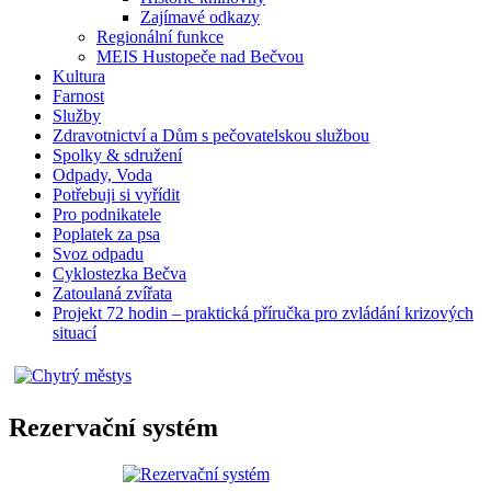
Zajímavé odkazy
Regionální funkce
MEIS Hustopeče nad Bečvou
Kultura
Farnost
Služby
Zdravotnictví a Dům s pečovatelskou službou
Spolky & sdružení
Odpady, Voda
Potřebuji si vyřídit
Pro podnikatele
Poplatek za psa
Svoz odpadu
Cyklostezka Bečva
Zatoulaná zvířata
Projekt 72 hodin – praktická příručka pro zvládání krizových
situací
Rezervační systém