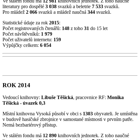
Ve stálém fondu má
12 981
knihovních jednotek. Z toho naučné
literatury pro dospělé
3 038
svazků a beletrie
7 533
svazků.
Pro mládež
2 066
svazků a mládež naučná
344
svazků.
Statistické údaje za rok
2015
:
Počet registrovaných čtenářů:
148
z toho
31
do 15 let
Počet návštěvníků:
1 979
Počet uživatelů internetu:
159
Výpůjčky celkem:
6 054
ROK 2014
Vedoucí knihovny:
Libuše Těšická
, pracovnice RF:
Monika
Těšická - úvazek 0,3
Místní knihovna Vysoká působí v obci s
1303
obyvateli. Je umístěna
v budově hasičské zbrojnice v samostané místnosti v prvním patře.
Nemá bezbariérový přístup.
Ve stálém fondu má
12 890
knihovních jednotek. Z toho naučné