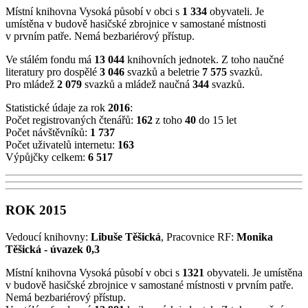
Místní knihovna Vysoká působí v obci s
1 334
obyvateli. Je
umístěna v budově hasičské zbrojnice v samostané místnosti
v prvním patře. Nemá bezbariérový přístup.
Ve stálém fondu má
13 044
knihovních jednotek. Z toho naučné
literatury pro dospělé
3 046
svazků a beletrie
7 575
svazků.
Pro mládež
2 079
svazků a mládež naučná
344
svazků.
Statistické údaje za rok
2016
:
Počet registrovaných čtenářů:
162
z toho
40
do 15 let
Počet návštěvníků:
1 737
Počet uživatelů internetu:
163
Výpůjčky celkem:
6 517
ROK 2015
Vedoucí knihovny:
Libuše Těšická
, Pracovnice RF:
Monika
Těšická - úvazek 0,3
Místní knihovna Vysoká působí v obci s
1321
obyvateli. Je umístěna
v budově hasičské zbrojnice v samostané místnosti v prvním patře.
Nemá bezbariérový přístup.