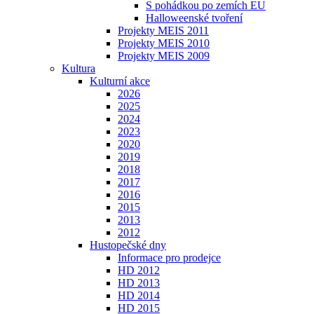
S pohádkou po zemích EU
Halloweenské tvoření
Projekty MEIS 2011
Projekty MEIS 2010
Projekty MEIS 2009
Kultura
Kulturní akce
2026
2025
2024
2023
2020
2019
2018
2017
2016
2015
2013
2012
Hustopečské dny
Informace pro prodejce
HD 2012
HD 2013
HD 2014
HD 2015