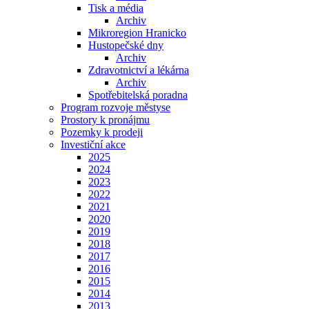
Tisk a média
Archiv
Mikroregion Hranicko
Hustopečské dny
Archiv
Zdravotnictví a lékárna
Archiv
Spotřebitelská poradna
Program rozvoje městyse
Prostory k pronájmu
Pozemky k prodeji
Investiční akce
2025
2024
2023
2022
2021
2020
2019
2018
2017
2016
2015
2014
2013