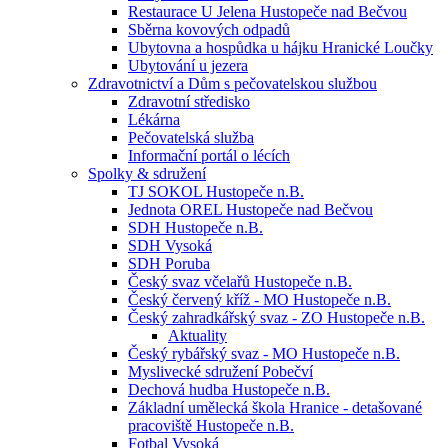
Restaurace U Jelena Hustopeče nad Bečvou
Sběrna kovových odpadů
Ubytovna a hospůdka u hájku Hranické Loučky
Ubytování u jezera
Zdravotnictví a Dům s pečovatelskou službou
Zdravotní středisko
Lékárna
Pečovatelská služba
Informační portál o lécích
Spolky & sdružení
TJ SOKOL Hustopeče n.B.
Jednota OREL Hustopeče nad Bečvou
SDH Hustopeče n.B.
SDH Vysoká
SDH Poruba
Český svaz včelařů Hustopeče n.B.
Český červený kříž - MO Hustopeče n.B.
Český zahradkářský svaz - ZO Hustopeče n.B.
Aktuality
Český rybářský svaz - MO Hustopeče n.B.
Myslivecké sdružení Pobečví
Dechová hudba Hustopeče n.B.
Základní umělecká škola Hranice - detašované
pracoviště Hustopeče n.B.
Fotbal Vysoká