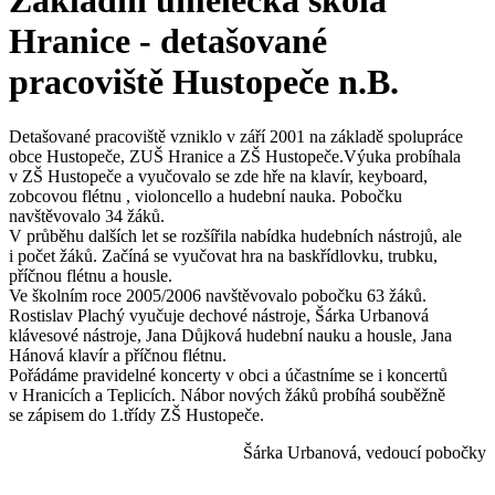
Základní umělecká škola
Hranice - detašované
pracoviště Hustopeče n.B.
Detašované pracoviště vzniklo v září 2001 na základě spolupráce
obce Hustopeče, ZUŠ Hranice a ZŠ Hustopeče.Výuka probíhala
v ZŠ Hustopeče a vyučovalo se zde hře na klavír, keyboard,
zobcovou flétnu , violoncello a hudební nauka. Pobočku
navštěvovalo 34 žáků.
V průběhu dalších let se rozšířila nabídka hudebních nástrojů, ale
i počet žáků. Začíná se vyučovat hra na baskřídlovku, trubku,
příčnou flétnu a housle.
Ve školním roce 2005/2006 navštěvovalo pobočku 63 žáků.
Rostislav Plachý vyučuje dechové nástroje, Šárka Urbanová
klávesové nástroje, Jana Důjková hudební nauku a housle, Jana
Hánová klavír a příčnou flétnu.
Pořádáme pravidelné koncerty v obci a účastníme se i koncertů
v Hranicích a Teplicích. Nábor nových žáků probíhá souběžně
se zápisem do 1.třídy ZŠ Hustopeče.
Šárka Urbanová, vedoucí pobočky