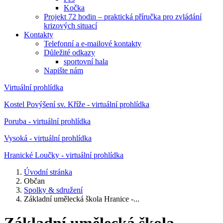
Kočka
Projekt 72 hodin – praktická příručka pro zvládání
krizových situací
Kontakty
Telefonní a e-mailové kontakty
Důležité odkazy
sportovní hala
Napište nám
Virtuální prohlídka
Kostel Povýšení sv. Kříže - virtuální prohlídka
Poruba - virtuální prohlídka
Vysoká - virtuální prohlídka
Hranické Loučky - virtuální prohlídka
Úvodní stránka
Občan
Spolky & sdružení
Základní umělecká škola Hranice -...