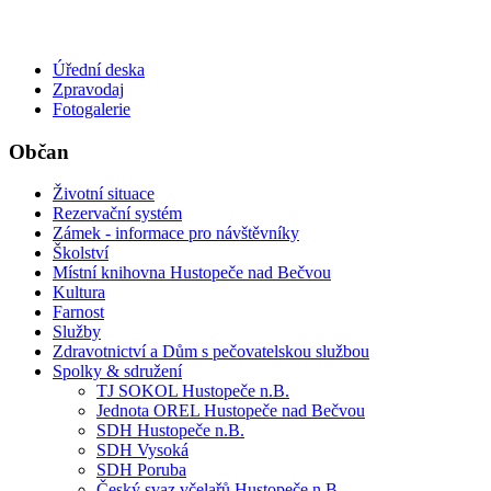
Úřední deska
Zpravodaj
Fotogalerie
Občan
Životní situace
Rezervační systém
Zámek - informace pro návštěvníky
Školství
Místní knihovna Hustopeče nad Bečvou
Kultura
Farnost
Služby
Zdravotnictví a Dům s pečovatelskou službou
Spolky & sdružení
TJ SOKOL Hustopeče n.B.
Jednota OREL Hustopeče nad Bečvou
SDH Hustopeče n.B.
SDH Vysoká
SDH Poruba
Český svaz včelařů Hustopeče n.B.