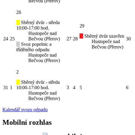
Bečvou (Přerov)
26
Sběrný dvůr - středa
29
10:00-17:00 hod.
Hustopeče nad
Sběrný dvůr uzavřen
24
25
Bečvou (Přerov)
27
28
30
Hustopeče nad
Svoz popelnic a
Bečvou (Přerov)
tříděného odpadu
Hustopeče nad
Bečvou (Přerov)
2
Sběrný dvůr - středa
31
1
10:00-17:00 hod.
3
4
5
6
Hustopeče nad
Bečvou (Přerov)
Kalendář svozu odpadu
Mobilní rozhlas