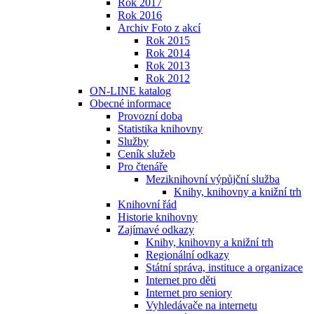
Rok 2017
Rok 2016
Archiv Foto z akcí
Rok 2015
Rok 2014
Rok 2013
Rok 2012
ON-LINE katalog
Obecné informace
Provozní doba
Statistika knihovny
Služby
Ceník služeb
Pro čtenáře
Meziknihovní výpůjční služba
Knihy, knihovny a knižní trh
Knihovní řád
Historie knihovny
Zajímavé odkazy
Knihy, knihovny a knižní trh
Regionální odkazy
Státní správa, instituce a organizace
Internet pro děti
Internet pro seniory
Vyhledávače na internetu