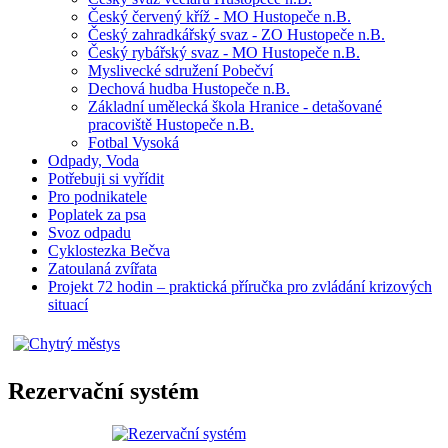
Český červený kříž - MO Hustopeče n.B.
Český zahradkářský svaz - ZO Hustopeče n.B.
Český rybářský svaz - MO Hustopeče n.B.
Myslivecké sdružení Pobečví
Dechová hudba Hustopeče n.B.
Základní umělecká škola Hranice - detašované
pracoviště Hustopeče n.B.
Fotbal Vysoká
Odpady, Voda
Potřebuji si vyřídit
Pro podnikatele
Poplatek za psa
Svoz odpadu
Cyklostezka Bečva
Zatoulaná zvířata
Projekt 72 hodin – praktická příručka pro zvládání krizových
situací
Rezervační systém