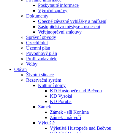
Poskytnuté informace
Výroční zprávy
Dokumenty
Obecně závazné vyhlášky a nařízení
Zastupitelstvo městyse - usnesení
Veřejnoprávní smlouvy
Správní obvody
CzechPoint
Územní plán
Povodňový plán
Profil zadavatele
Volby
Občan
Životní situace
Rezervační systém
Kulturní domy
KD Hustopeče nad Bečvou
KD Vysoká
KD Poruba
Zámek
Zámek - síň Konírna
Zámek - nádvoří
Výletiště
Výletiště Hustopeče nad Bečvou