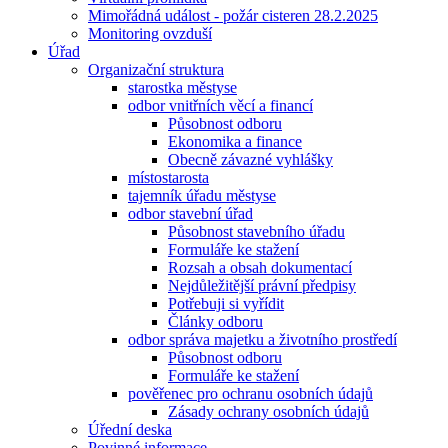
Mimořádná událost - požár cisteren 28.2.2025
Monitoring ovzduší
Úřad
Organizační struktura
starostka městyse
odbor vnitřních věcí a financí
Působnost odboru
Ekonomika a finance
Obecně závazné vyhlášky
místostarosta
tajemník úřadu městyse
odbor stavební úřad
Působnost stavebního úřadu
Formuláře ke stažení
Rozsah a obsah dokumentací
Nejdůležitější právní předpisy
Potřebuji si vyřídit
Články odboru
odbor správa majetku a životního prostředí
Působnost odboru
Formuláře ke stažení
pověřenec pro ochranu osobních údajů
Zásady ochrany osobních údajů
Úřední deska
Povinné informace