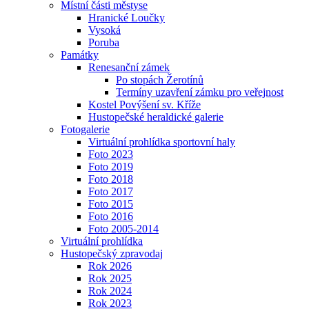
Místní části městyse
Hranické Loučky
Vysoká
Poruba
Památky
Renesanční zámek
Po stopách Žerotínů
Termíny uzavření zámku pro veřejnost
Kostel Povýšení sv. Kříže
Hustopečské heraldické galerie
Fotogalerie
Virtuální prohlídka sportovní haly
Foto 2023
Foto 2019
Foto 2018
Foto 2017
Foto 2015
Foto 2016
Foto 2005-2014
Virtuální prohlídka
Hustopečský zpravodaj
Rok 2026
Rok 2025
Rok 2024
Rok 2023