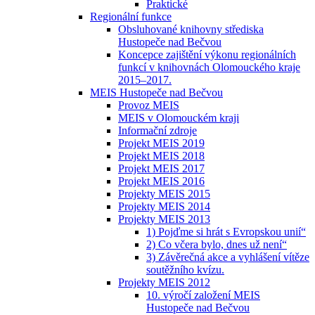
Praktické
Regionální funkce
Obsluhované knihovny střediska
Hustopeče nad Bečvou
Koncepce zajištění výkonu regionálních
funkcí v knihovnách Olomouckého kraje
2015–2017.
MEIS Hustopeče nad Bečvou
Provoz MEIS
MEIS v Olomouckém kraji
Informační zdroje
Projekt MEIS 2019
Projekt MEIS 2018
Projekt MEIS 2017
Projekt MEIS 2016
Projekty MEIS 2015
Projekty MEIS 2014
Projekty MEIS 2013
1) Pojďme si hrát s Evropskou unií“
2) Co včera bylo, dnes už není“
3) Závěrečná akce a vyhlášení vítěze
soutěžního kvízu.
Projekty MEIS 2012
10. výročí založení MEIS
Hustopeče nad Bečvou