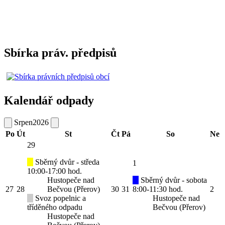
Sbírka práv. předpisů
Kalendář odpady
Srpen
2026
Po
Út
St
Čt
Pá
So
Ne
29
Sběrný dvůr - středa
1
10:00-17:00 hod.
Hustopeče nad
Sběrný dvůr - sobota
27
28
Bečvou (Přerov)
30
31
8:00-11:30 hod.
2
Svoz popelnic a
Hustopeče nad
tříděného odpadu
Bečvou (Přerov)
Hustopeče nad