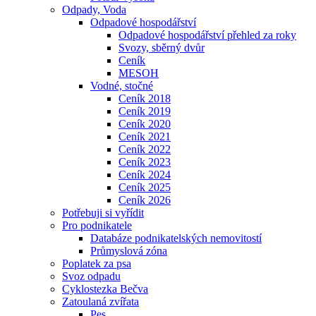
Odpady, Voda
Odpadové hospodářství
Odpadové hospodářství přehled za roky
Svozy, sběrný dvůr
Ceník
MESOH
Vodné, stočné
Ceník 2018
Ceník 2019
Ceník 2020
Ceník 2021
Ceník 2022
Ceník 2023
Ceník 2024
Ceník 2025
Ceník 2026
Potřebuji si vyřídit
Pro podnikatele
Databáze podnikatelských nemovitostí
Průmyslová zóna
Poplatek za psa
Svoz odpadu
Cyklostezka Bečva
Zatoulaná zvířata
Pes