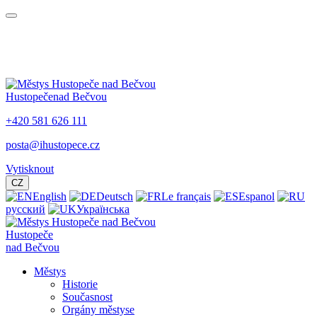
Hustopeče
nad Bečvou
+420 581 626 111
posta@ihustopece.cz
Vytisknout
CZ
English
Deutsch
Le français
Espanol
русский
Українська
Hustopeče
nad Bečvou
Městys
Historie
Současnost
Orgány městyse