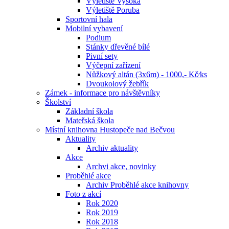
Výletiště Vysoká
Výletiště Poruba
Sportovní hala
Mobilní vybavení
Podium
Stánky dřevěné bílé
Pivní sety
Výčepní zařízení
Nůžkový altán (3x6m) - 1000,- Kč⁄ks
Dvoukolový žebřík
Zámek - informace pro návštěvníky
Školství
Základní škola
Mateřská škola
Místní knihovna Hustopeče nad Bečvou
Aktuality
Archiv aktuality
Akce
Archvi akce, novinky
Proběhlé akce
Archiv Proběhlé akce knihovny
Foto z akcí
Rok 2020
Rok 2019
Rok 2018