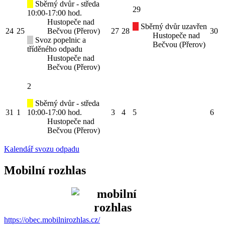
Sběrný dvůr - středa
29
10:00-17:00 hod.
Hustopeče nad
Sběrný dvůr uzavřen
24
25
Bečvou (Přerov)
27
28
30
Hustopeče nad
Svoz popelnic a
Bečvou (Přerov)
tříděného odpadu
Hustopeče nad
Bečvou (Přerov)
2
Sběrný dvůr - středa
31
1
10:00-17:00 hod.
3
4
5
6
Hustopeče nad
Bečvou (Přerov)
Kalendář svozu odpadu
Mobilní rozhlas
https://obec.mobilnirozhlas.cz/