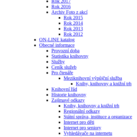
Rok 2017
Rok 2016
Archiv Foto z akcí
Rok 2015
Rok 2014
Rok 2013
Rok 2012
ON-LINE katalog
Obecné informace
Provozní doba
Statistika knihovny
Služby
Ceník služeb
Pro čtenáře
Meziknihovní výpůjční služba
Knihy, knihovny a knižní trh
Knihovní řád
Historie knihovny
Zajímavé odkazy
Knihy, knihovny a knižní trh
Regionální odkazy
Státní správa, instituce a organizace
Internet pro děti
Internet pro seniory
Vyhledávače na internetu