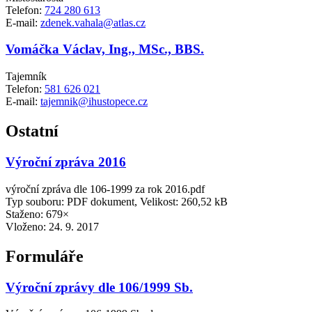
Telefon:
724 280 613
E-mail:
zdenek.vahala@atlas.cz
Vomáčka Václav, Ing., MSc., BBS.
Tajemník
Telefon:
581 626 021
E-mail:
tajemnik@ihustopece.cz
Ostatní
Výroční zpráva 2016
výroční zpráva dle 106-1999 za rok 2016.pdf
Typ souboru: PDF dokument, Velikost: 260,52 kB
Staženo: 679×
Vloženo:
24. 9. 2017
Formuláře
Výroční zprávy dle 106/1999 Sb.