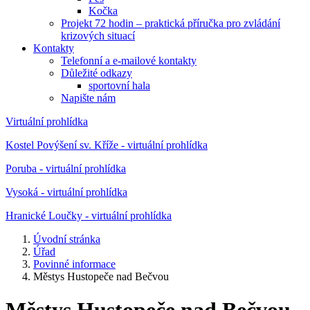
Kočka
Projekt 72 hodin – praktická příručka pro zvládání
krizových situací
Kontakty
Telefonní a e-mailové kontakty
Důležité odkazy
sportovní hala
Napište nám
Virtuální prohlídka
Kostel Povýšení sv. Kříže - virtuální prohlídka
Poruba - virtuální prohlídka
Vysoká - virtuální prohlídka
Hranické Loučky - virtuální prohlídka
Úvodní stránka
Úřad
Povinné informace
Městys Hustopeče nad Bečvou