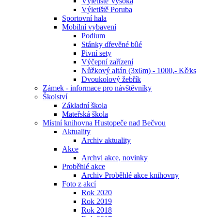
Výletiště Vysoká
Výletiště Poruba
Sportovní hala
Mobilní vybavení
Podium
Stánky dřevěné bílé
Pivní sety
Výčepní zařízení
Nůžkový altán (3x6m) - 1000,- Kč⁄ks
Dvoukolový žebřík
Zámek - informace pro návštěvníky
Školství
Základní škola
Mateřská škola
Místní knihovna Hustopeče nad Bečvou
Aktuality
Archiv aktuality
Akce
Archvi akce, novinky
Proběhlé akce
Archiv Proběhlé akce knihovny
Foto z akcí
Rok 2020
Rok 2019
Rok 2018