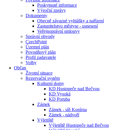
Poskytnuté informace
Výroční zprávy
Dokumenty
Obecně závazné vyhlášky a nařízení
Zastupitelstvo městyse - usnesení
Veřejnoprávní smlouvy
Správní obvody
CzechPoint
Územní plán
Povodňový plán
Profil zadavatele
Volby
Občan
Životní situace
Rezervační systém
Kulturní domy
KD Hustopeče nad Bečvou
KD Vysoká
KD Poruba
Zámek
Zámek - síň Konírna
Zámek - nádvoří
Výletiště
Výletiště Hustopeče nad Bečvou