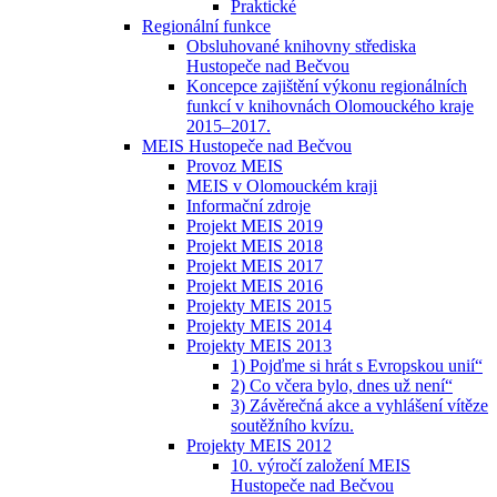
Praktické
Regionální funkce
Obsluhované knihovny střediska
Hustopeče nad Bečvou
Koncepce zajištění výkonu regionálních
funkcí v knihovnách Olomouckého kraje
2015–2017.
MEIS Hustopeče nad Bečvou
Provoz MEIS
MEIS v Olomouckém kraji
Informační zdroje
Projekt MEIS 2019
Projekt MEIS 2018
Projekt MEIS 2017
Projekt MEIS 2016
Projekty MEIS 2015
Projekty MEIS 2014
Projekty MEIS 2013
1) Pojďme si hrát s Evropskou unií“
2) Co včera bylo, dnes už není“
3) Závěrečná akce a vyhlášení vítěze
soutěžního kvízu.
Projekty MEIS 2012
10. výročí založení MEIS
Hustopeče nad Bečvou