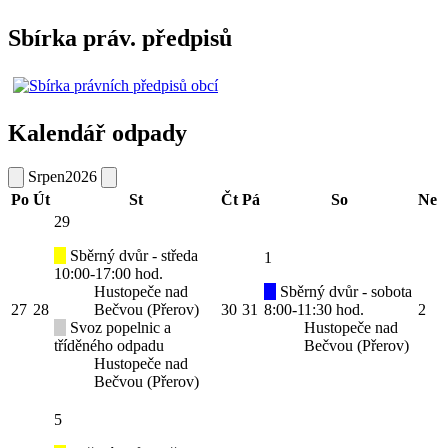
Sbírka práv. předpisů
Kalendář odpady
Srpen
2026
Po
Út
St
Čt
Pá
So
Ne
29
Sběrný dvůr - středa
1
10:00-17:00 hod.
Hustopeče nad
Sběrný dvůr - sobota
27
28
Bečvou (Přerov)
30
31
8:00-11:30 hod.
2
Svoz popelnic a
Hustopeče nad
tříděného odpadu
Bečvou (Přerov)
Hustopeče nad
Bečvou (Přerov)
5