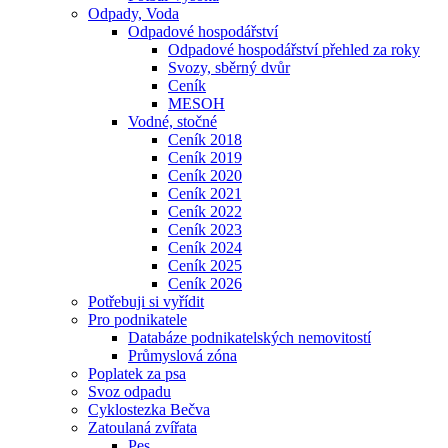
Odpady, Voda
Odpadové hospodářství
Odpadové hospodářství přehled za roky
Svozy, sběrný dvůr
Ceník
MESOH
Vodné, stočné
Ceník 2018
Ceník 2019
Ceník 2020
Ceník 2021
Ceník 2022
Ceník 2023
Ceník 2024
Ceník 2025
Ceník 2026
Potřebuji si vyřídit
Pro podnikatele
Databáze podnikatelských nemovitostí
Průmyslová zóna
Poplatek za psa
Svoz odpadu
Cyklostezka Bečva
Zatoulaná zvířata
Pes