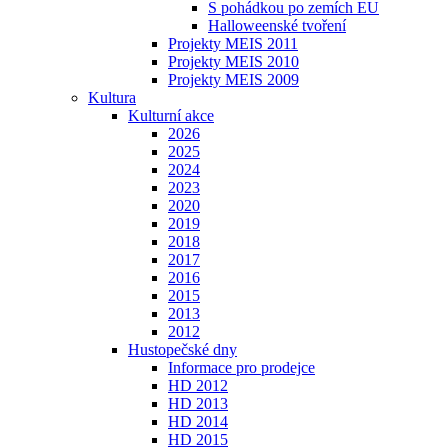
S pohádkou po zemích EU
Halloweenské tvoření
Projekty MEIS 2011
Projekty MEIS 2010
Projekty MEIS 2009
Kultura
Kulturní akce
2026
2025
2024
2023
2020
2019
2018
2017
2016
2015
2013
2012
Hustopečské dny
Informace pro prodejce
HD 2012
HD 2013
HD 2014
HD 2015