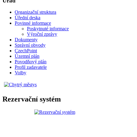
Úřad
Organizační struktura
Úřední deska
Povinné informace
Poskytnuté informace
Výroční zprávy
Dokumenty
Správní obvody
CzechPoint
Územní plán
Povodňový plán
Profil zadavatele
Volby
Rezervační systém