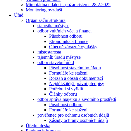
Mimořádná událost - požár cisteren 28.2.2025
Monitoring ovzduší
Úřad
Organizační struktura
starostka městyse
odbor vnitřních věcí a financí
Působnost odboru
Ekonomika a finance
Obecně závazné vyhlášky
místostarosta
tajemník úřadu městyse
odbor stavební úřad
Působnost stavebního úřadu
Formuláře ke stažení
Rozsah a obsah dokumentací
Nejdůležitější právní předpisy
Potřebuji si vyřídit
Články odboru
odbor správa majetku a životního prostředí
Působnost odboru
Formuláře ke stažení
pověřenec pro ochranu osobních údajů
Zásady ochrany osobních údajů
Úřední deska
Povinné informace