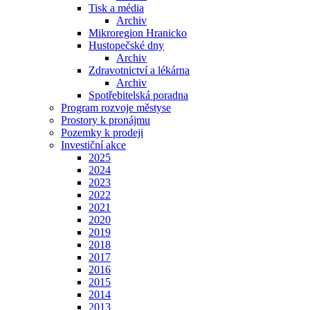
Tisk a média
Archiv
Mikroregion Hranicko
Hustopečské dny
Archiv
Zdravotnictví a lékárna
Archiv
Spotřebitelská poradna
Program rozvoje městyse
Prostory k pronájmu
Pozemky k prodeji
Investiční akce
2025
2024
2023
2022
2021
2020
2019
2018
2017
2016
2015
2014
2013