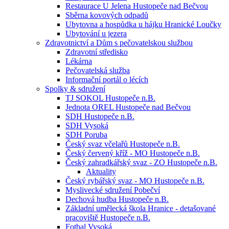
Restaurace U Jelena Hustopeče nad Bečvou
Sběrna kovových odpadů
Ubytovna a hospůdka u hájku Hranické Loučky
Ubytování u jezera
Zdravotnictví a Dům s pečovatelskou službou
Zdravotní středisko
Lékárna
Pečovatelská služba
Informační portál o lécích
Spolky & sdružení
TJ SOKOL Hustopeče n.B.
Jednota OREL Hustopeče nad Bečvou
SDH Hustopeče n.B.
SDH Vysoká
SDH Poruba
Český svaz včelařů Hustopeče n.B.
Český červený kříž - MO Hustopeče n.B.
Český zahradkářský svaz - ZO Hustopeče n.B.
Aktuality
Český rybářský svaz - MO Hustopeče n.B.
Myslivecké sdružení Pobečví
Dechová hudba Hustopeče n.B.
Základní umělecká škola Hranice - detašované
pracoviště Hustopeče n.B.
Fotbal Vysoká