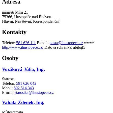
Adresa
náměstí Míru 21
75366, Hustopeče nad Bečvou
Hlavní, Návštěvní, Korespondenční
Kontakty
Telefon:
581 626 111
E-mail:
posta@ihustopece.cz
www:
http://www.ihustopece.cz/
Datová schránka:
abjbqf5
Osoby
Vozáková Júlia, Ing.
Starosta
Telefon:
581 626 042
Mobil:
602 514 343
E-mail:
starostka@ihustopece.cz
Vahala Zdenek, Ing.
Místostarosta