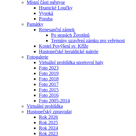
Místní části městyse
Hranické Loučky
Vysoká
Poruba
Památky
Renesanční zámek
Po stopách Žerotínů
Termíny uzavření zámku pro veřejnost
Kostel Povýšení sv. Kříže
Hustopečské heraldické galerie
Fotogalerie
Virtuální prohlídka sportovní haly
Foto 2023
Foto 2019
Foto 2018
Foto 2017
Foto 2015
Foto 2016
Foto 2005-2014
Virtuální prohlídka
Hustopečský zpravodaj
Rok 2026
Rok 2025
Rok 2024
Rok 2023