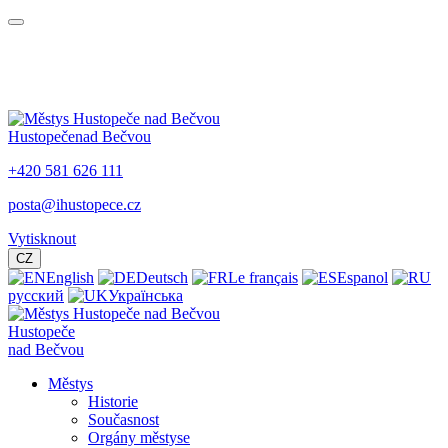
Hustopeče
nad Bečvou
+420 581 626 111
posta@ihustopece.cz
Vytisknout
CZ
English
Deutsch
Le français
Espanol
русский
Українська
Hustopeče
nad Bečvou
Městys
Historie
Současnost
Orgány městyse