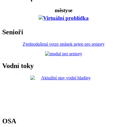
městyse
Senioři
Zjednodušená verze stránek nejen pro seniory
Vodní toky
OSA