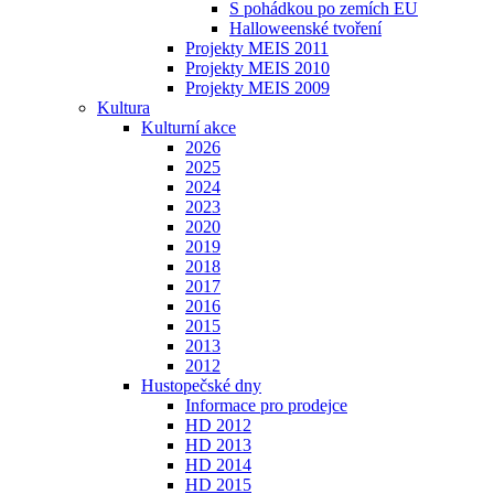
S pohádkou po zemích EU
Halloweenské tvoření
Projekty MEIS 2011
Projekty MEIS 2010
Projekty MEIS 2009
Kultura
Kulturní akce
2026
2025
2024
2023
2020
2019
2018
2017
2016
2015
2013
2012
Hustopečské dny
Informace pro prodejce
HD 2012
HD 2013
HD 2014
HD 2015