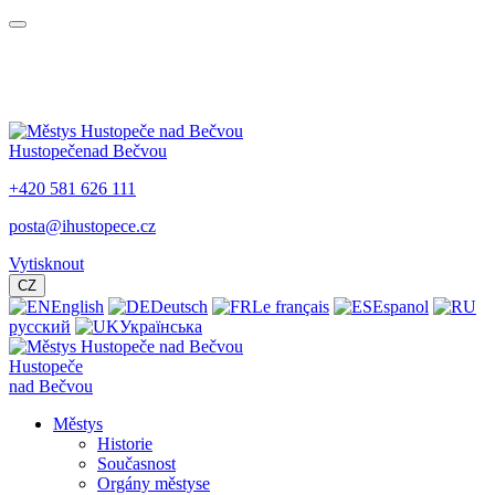
Hustopeče
nad Bečvou
+420 581 626 111
posta@ihustopece.cz
Vytisknout
CZ
English
Deutsch
Le français
Espanol
русский
Українська
Hustopeče
nad Bečvou
Městys
Historie
Současnost
Orgány městyse