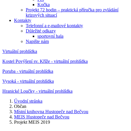
Kočka
Projekt 72 hodin – praktická příručka pro zvládání
krizových situací
Kontakty
Telefonní a e-mailové kontakty
Důležité odkazy
sportovní hala
Napište nám
Virtuální prohlídka
Kostel Povýšení sv. Kříže - virtuální prohlídka
Poruba - virtuální prohlídka
Vysoká - virtuální prohlídka
Hranické Loučky - virtuální prohlídka
Úvodní stránka
Občan
Místní knihovna Hustopeče nad Bečvou
MEIS Hustopeče nad Bečvou
Projekt MEIS 2019