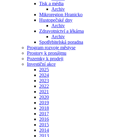
Tisk a média
Archiv
Mikroregion Hranicko
Hustopečské dny
Archiv
Zdravotnictví a lékárna
Archiv
Spotřebitelská poradna
Program rozvoje městyse
Prostory k pronájmu
Pozemky k prodeji
Investiční akce
2025
2024
2023
2022
2021
2020
2019
2018
2017
2016
2015
2014
2013