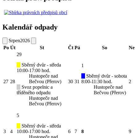
Kalendář odpady
Srpen
2026
Po
Út
St
Čt
Pá
So
Ne
29
Sběrný dvůr - středa
1
10:00-17:00 hod.
Hustopeče nad
Sběrný dvůr - sobota
27
28
Bečvou (Přerov)
30
31
8:00-11:30 hod.
2
Svoz popelnic a
Hustopeče nad
tříděného odpadu
Bečvou (Přerov)
Hustopeče nad
Bečvou (Přerov)
5
Sběrný dvůr - středa
3
4
10:00-17:00 hod.
6
7
8
9
Hustopeče nad