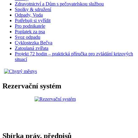
Zdravotnictví a Dům s pečovatelskou službou
Spolky & sdružení
Odpady, Voda
Potřebuji si vyřídit
Pro podnikatele
Poplatek za psa
Svoz odpadu
Cyklostezka Bečva
Zatoulaná zvířata
Projekt 72 hodin – praktická příručka pro zvládání krizových
situací
Rezervační systém
Sbírka práv. předpisů