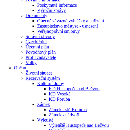
Poskytnuté informace
Výroční zprávy
Dokumenty
Obecně závazné vyhlášky a nařízení
Zastupitelstvo městyse - usnesení
Veřejnoprávní smlouvy
Správní obvody
CzechPoint
Územní plán
Povodňový plán
Profil zadavatele
Volby
Občan
Životní situace
Rezervační systém
Kulturní domy
KD Hustopeče nad Bečvou
KD Vysoká
KD Poruba
Zámek
Zámek - síň Konírna
Zámek - nádvoří
Výletiště
Výletiště Hustopeče nad Bečvou