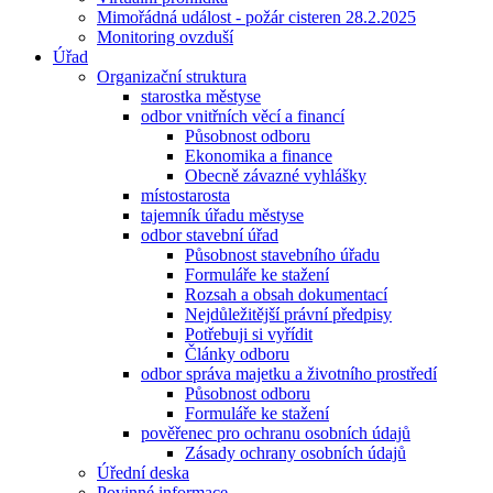
Mimořádná událost - požár cisteren 28.2.2025
Monitoring ovzduší
Úřad
Organizační struktura
starostka městyse
odbor vnitřních věcí a financí
Působnost odboru
Ekonomika a finance
Obecně závazné vyhlášky
místostarosta
tajemník úřadu městyse
odbor stavební úřad
Působnost stavebního úřadu
Formuláře ke stažení
Rozsah a obsah dokumentací
Nejdůležitější právní předpisy
Potřebuji si vyřídit
Články odboru
odbor správa majetku a životního prostředí
Působnost odboru
Formuláře ke stažení
pověřenec pro ochranu osobních údajů
Zásady ochrany osobních údajů
Úřední deska
Povinné informace