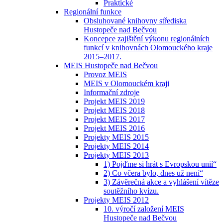
Praktické
Regionální funkce
Obsluhované knihovny střediska
Hustopeče nad Bečvou
Koncepce zajištění výkonu regionálních
funkcí v knihovnách Olomouckého kraje
2015–2017.
MEIS Hustopeče nad Bečvou
Provoz MEIS
MEIS v Olomouckém kraji
Informační zdroje
Projekt MEIS 2019
Projekt MEIS 2018
Projekt MEIS 2017
Projekt MEIS 2016
Projekty MEIS 2015
Projekty MEIS 2014
Projekty MEIS 2013
1) Pojďme si hrát s Evropskou unií“
2) Co včera bylo, dnes už není“
3) Závěrečná akce a vyhlášení vítěze
soutěžního kvízu.
Projekty MEIS 2012
10. výročí založení MEIS
Hustopeče nad Bečvou