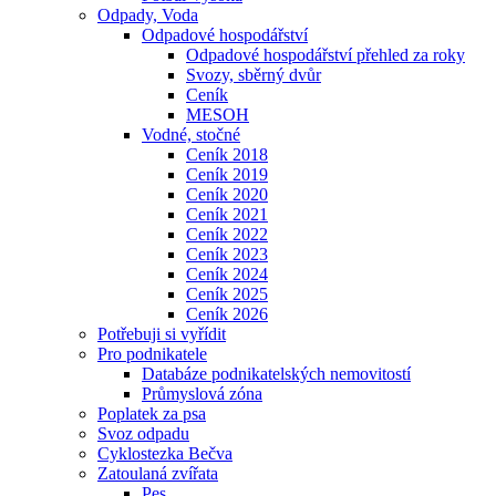
Odpady, Voda
Odpadové hospodářství
Odpadové hospodářství přehled za roky
Svozy, sběrný dvůr
Ceník
MESOH
Vodné, stočné
Ceník 2018
Ceník 2019
Ceník 2020
Ceník 2021
Ceník 2022
Ceník 2023
Ceník 2024
Ceník 2025
Ceník 2026
Potřebuji si vyřídit
Pro podnikatele
Databáze podnikatelských nemovitostí
Průmyslová zóna
Poplatek za psa
Svoz odpadu
Cyklostezka Bečva
Zatoulaná zvířata
Pes