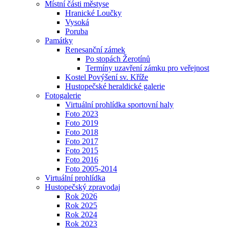
Místní části městyse
Hranické Loučky
Vysoká
Poruba
Památky
Renesanční zámek
Po stopách Žerotínů
Termíny uzavření zámku pro veřejnost
Kostel Povýšení sv. Kříže
Hustopečské heraldické galerie
Fotogalerie
Virtuální prohlídka sportovní haly
Foto 2023
Foto 2019
Foto 2018
Foto 2017
Foto 2015
Foto 2016
Foto 2005-2014
Virtuální prohlídka
Hustopečský zpravodaj
Rok 2026
Rok 2025
Rok 2024
Rok 2023