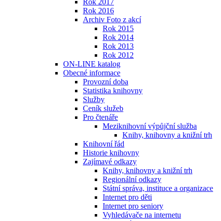
Rok 2017
Rok 2016
Archiv Foto z akcí
Rok 2015
Rok 2014
Rok 2013
Rok 2012
ON-LINE katalog
Obecné informace
Provozní doba
Statistika knihovny
Služby
Ceník služeb
Pro čtenáře
Meziknihovní výpůjční služba
Knihy, knihovny a knižní trh
Knihovní řád
Historie knihovny
Zajímavé odkazy
Knihy, knihovny a knižní trh
Regionální odkazy
Státní správa, instituce a organizace
Internet pro děti
Internet pro seniory
Vyhledávače na internetu