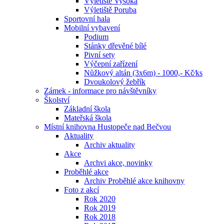
Výletiště Vysoká
Výletiště Poruba
Sportovní hala
Mobilní vybavení
Podium
Stánky dřevěné bílé
Pivní sety
Výčepní zařízení
Nůžkový altán (3x6m) - 1000,- Kč⁄ks
Dvoukolový žebřík
Zámek - informace pro návštěvníky
Školství
Základní škola
Mateřská škola
Místní knihovna Hustopeče nad Bečvou
Aktuality
Archiv aktuality
Akce
Archvi akce, novinky
Proběhlé akce
Archiv Proběhlé akce knihovny
Foto z akcí
Rok 2020
Rok 2019
Rok 2018