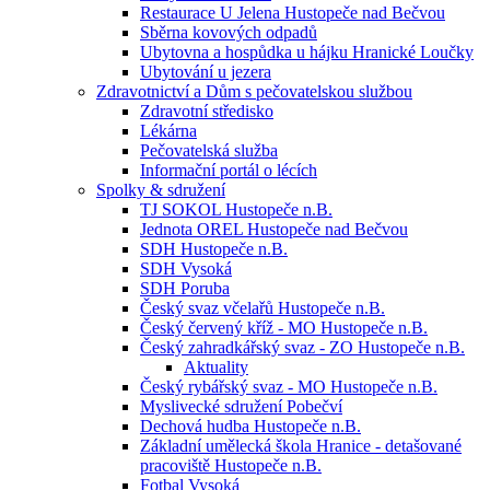
Restaurace U Jelena Hustopeče nad Bečvou
Sběrna kovových odpadů
Ubytovna a hospůdka u hájku Hranické Loučky
Ubytování u jezera
Zdravotnictví a Dům s pečovatelskou službou
Zdravotní středisko
Lékárna
Pečovatelská služba
Informační portál o lécích
Spolky & sdružení
TJ SOKOL Hustopeče n.B.
Jednota OREL Hustopeče nad Bečvou
SDH Hustopeče n.B.
SDH Vysoká
SDH Poruba
Český svaz včelařů Hustopeče n.B.
Český červený kříž - MO Hustopeče n.B.
Český zahradkářský svaz - ZO Hustopeče n.B.
Aktuality
Český rybářský svaz - MO Hustopeče n.B.
Myslivecké sdružení Pobečví
Dechová hudba Hustopeče n.B.
Základní umělecká škola Hranice - detašované
pracoviště Hustopeče n.B.
Fotbal Vysoká