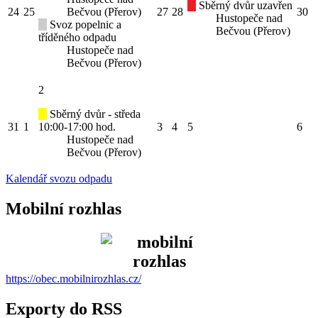
Sběrný dvůr uzavřen
24
25
Bečvou (Přerov)
27
28
30
Hustopeče nad
Svoz popelnic a
Bečvou (Přerov)
tříděného odpadu
Hustopeče nad
Bečvou (Přerov)
2
Sběrný dvůr - středa
31
1
10:00-17:00 hod.
3
4
5
6
Hustopeče nad
Bečvou (Přerov)
Kalendář svozu odpadu
Mobilní rozhlas
https://obec.mobilnirozhlas.cz/
Exporty do RSS