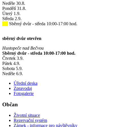
Neděle
30
.8.
Pondělí
31
.8.
Úterý
1
.9.
Středa
2
.9.
Sběrný dvůr - středa 10:00-17:00 hod.
sběrný dvůr otevřen
Hustopeče nad Bečvou
Sběrný dvůr - středa 10:00-17:00 hod.
Čtvrtek
3
.9.
Pátek
4
.9.
Sobota
5
.9.
Neděle
6
.9.
Úřední deska
Zpravodaj
Fotogalerie
Občan
Životní situace
Rezervační systém
Zámek - informace pro návštěvníky