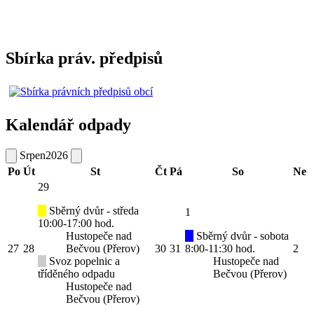
Sbírka práv. předpisů
Kalendář odpady
Srpen
2026
Po
Út
St
Čt
Pá
So
Ne
29
Sběrný dvůr - středa
1
10:00-17:00 hod.
Hustopeče nad
Sběrný dvůr - sobota
27
28
Bečvou (Přerov)
30
31
8:00-11:30 hod.
2
Svoz popelnic a
Hustopeče nad
tříděného odpadu
Bečvou (Přerov)
Hustopeče nad
Bečvou (Přerov)