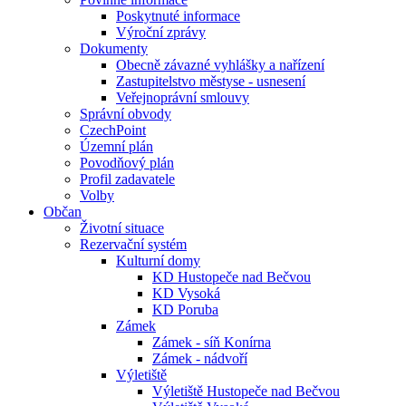
Poskytnuté informace
Výroční zprávy
Dokumenty
Obecně závazné vyhlášky a nařízení
Zastupitelstvo městyse - usnesení
Veřejnoprávní smlouvy
Správní obvody
CzechPoint
Územní plán
Povodňový plán
Profil zadavatele
Volby
Občan
Životní situace
Rezervační systém
Kulturní domy
KD Hustopeče nad Bečvou
KD Vysoká
KD Poruba
Zámek
Zámek - síň Konírna
Zámek - nádvoří
Výletiště
Výletiště Hustopeče nad Bečvou