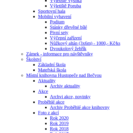
Výletiště Vysoká
Výletiště Poruba
Sportovní hala
Mobilní vybavení
Podium
Stánky dřevěné bílé
Pivní sety
Výčepní zařízení
Nůžkový altán (3x6m) - 1000,- Kč⁄ks
Dvoukolový žebřík
Zámek - informace pro návštěvníky
Školství
Základní škola
Mateřská škola
Místní knihovna Hustopeče nad Bečvou
Aktuality
Archiv aktuality
Akce
Archvi akce, novinky
Proběhlé akce
Archiv Proběhlé akce knihovny
Foto z akcí
Rok 2020
Rok 2019
Rok 2018