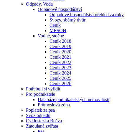
Odpady, Voda
Odpadové hospodářství
Odpadové hospodářství přehled za roky
Svozy, sběrný dvůr
Ceník
MESOH
Vodné, stočné
Ceník 2018
Ceník 2019
Ceník 2020
Ceník 2021
Ceník 2022
Ceník 2023
Ceník 2024
Ceník 2025
Ceník 2026
Potřebuji si vyřídit
Pro podnikatele
Databáze podnikatelských nemovitostí
Průmyslová zóna
Poplatek za psa
Svoz odpadu
Cyklostezka Bečva
Zatoulaná zvířata
Pes