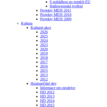
S pohádkou po zemích EU
Halloweenské tvoření
Projekty MEIS 2011
Projekty MEIS 2010
Projekty MEIS 2009
Kultura
Kulturní akce
2026
2025
2024
2023
2020
2019
2018
2017
2016
2015
2013
2012
Hustopečské dny
Informace pro prodejce
HD 2012
HD 2013
HD 2014
HD 2015