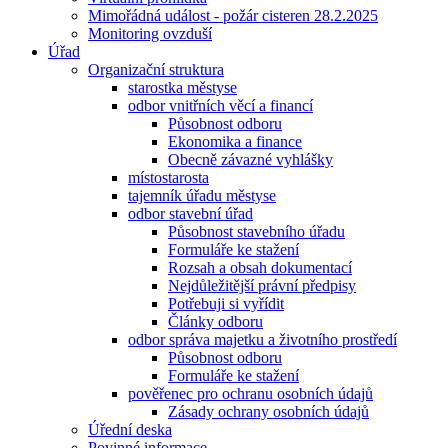
Mimořádná událost - požár cisteren 28.2.2025
Monitoring ovzduší
Úřad
Organizační struktura
starostka městyse
odbor vnitřních věcí a financí
Působnost odboru
Ekonomika a finance
Obecně závazné vyhlášky
místostarosta
tajemník úřadu městyse
odbor stavební úřad
Působnost stavebního úřadu
Formuláře ke stažení
Rozsah a obsah dokumentací
Nejdůležitější právní předpisy
Potřebuji si vyřídit
Články odboru
odbor správa majetku a životního prostředí
Působnost odboru
Formuláře ke stažení
pověřenec pro ochranu osobních údajů
Zásady ochrany osobních údajů
Úřední deska
Povinné informace