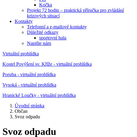
Kočka
Projekt 72 hodin – praktická příručka pro zvládání
krizových situací
Kontakty
Telefonní a e-mailové kontakty
Důležité odkazy
sportovní hala
Napište nám
Virtuální prohlídka
Kostel Povýšení sv. Kříže - virtuální prohlídka
Poruba - virtuální prohlídka
Vysoká - virtuální prohlídka
Hranické Loučky - virtuální prohlídka
Úvodní stránka
Občan
Svoz odpadu
Svoz odpadu