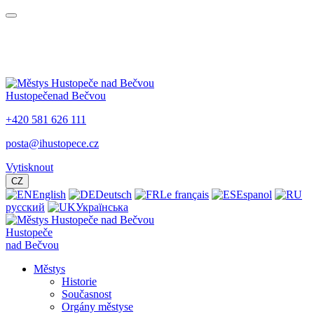
Hustopeče
nad Bečvou
+420 581 626 111
posta@ihustopece.cz
Vytisknout
CZ
English
Deutsch
Le français
Espanol
русский
Українська
Hustopeče
nad Bečvou
Městys
Historie
Současnost
Orgány městyse