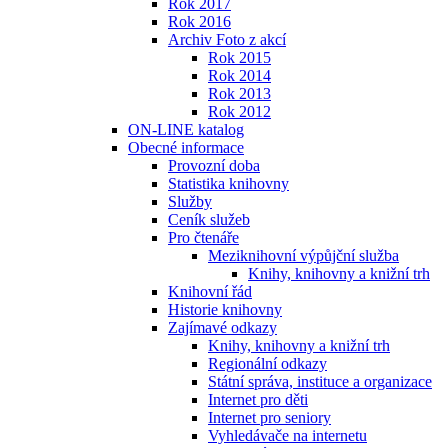
Rok 2017
Rok 2016
Archiv Foto z akcí
Rok 2015
Rok 2014
Rok 2013
Rok 2012
ON-LINE katalog
Obecné informace
Provozní doba
Statistika knihovny
Služby
Ceník služeb
Pro čtenáře
Meziknihovní výpůjční služba
Knihy, knihovny a knižní trh
Knihovní řád
Historie knihovny
Zajímavé odkazy
Knihy, knihovny a knižní trh
Regionální odkazy
Státní správa, instituce a organizace
Internet pro děti
Internet pro seniory
Vyhledávače na internetu