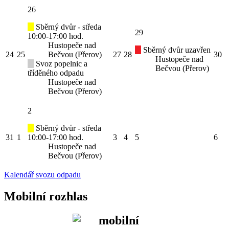
26
Sběrný dvůr - středa
29
10:00-17:00 hod.
Hustopeče nad
Sběrný dvůr uzavřen
24
25
Bečvou (Přerov)
27
28
30
Hustopeče nad
Svoz popelnic a
Bečvou (Přerov)
tříděného odpadu
Hustopeče nad
Bečvou (Přerov)
2
Sběrný dvůr - středa
31
1
10:00-17:00 hod.
3
4
5
6
Hustopeče nad
Bečvou (Přerov)
Kalendář svozu odpadu
Mobilní rozhlas