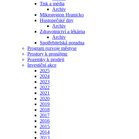
Tisk a média
Archiv
Mikroregion Hranicko
Hustopečské dny
Archiv
Zdravotnictví a lékárna
Archiv
Spotřebitelská poradna
Program rozvoje městyse
Prostory k pronájmu
Pozemky k prodeji
Investiční akce
2025
2024
2023
2022
2021
2020
2019
2018
2017
2016
2015
2014
2013