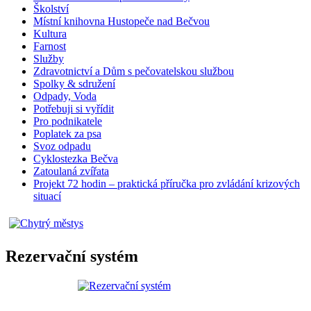
Školství
Místní knihovna Hustopeče nad Bečvou
Kultura
Farnost
Služby
Zdravotnictví a Dům s pečovatelskou službou
Spolky & sdružení
Odpady, Voda
Potřebuji si vyřídit
Pro podnikatele
Poplatek za psa
Svoz odpadu
Cyklostezka Bečva
Zatoulaná zvířata
Projekt 72 hodin – praktická příručka pro zvládání krizových
situací
Rezervační systém