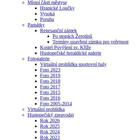
Místní části městyse
Hranické Loučky
Vysoká
Poruba
Památky
Renesanční zámek
Po stopách Žerotínů
Termíny uzavření zámku pro veřejnost
Kostel Povýšení sv. Kříže
Hustopečské heraldické galerie
Fotogalerie
Virtuální prohlídka sportovní haly
Foto 2023
Foto 2019
Foto 2018
Foto 2017
Foto 2015
Foto 2016
Foto 2005-2014
Virtuální prohlídka
Hustopečský zpravodaj
Rok 2026
Rok 2025
Rok 2024
Rok 2023