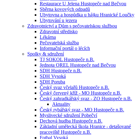
Restaurace U Jelena Hustopeče nad Bečvou
Sběrna kovových odpadů
Ubytovna a hospůdka u hájku Hranické Loučky
Ubytování u jezera
Zdravotnictví a Dům s pečovatelskou službou
Zdravotní středisko
Lékárna
Pečovatelská služba
Informační portál o lécích
Spolky & sdružení
TJ SOKOL Hustopeče n.B.
Jednota OREL Hustopeče nad Bečvou
SDH Hustopeče n.B.
SDH Vysoká
SDH Poruba
Český svaz včelařů Hustopeče n.B.
Český červený kříž - MO Hustopeče n.B.
Český zahradkářský svaz - ZO Hustopeče n.B.
Aktuality
Český rybářský svaz - MO Hustopeče n.B.
Myslivecké sdružení Pobečví
Dechová hudba Hustopeče n.B.
Základní umělecká škola Hranice - detašované
pracoviště Hustopeče n.B.
Fotbal Vysoká