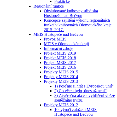
Praktické
Regionální funkce
Obsluhované knihovny střediska
Hustopeče nad Bečvou
Koncepce zajištění výkonu regionálních
funkcí v knihovnách Olomouckého kraje
2015–2017.
MEIS Hustopeče nad Bečvou
Provoz MEIS
MEIS v Olomouckém kraji
Informační zdroje
Projekt MEIS 2019
Projekt MEIS 2018
Projekt MEIS 2017
Projekt MEIS 2016
Projekty MEIS 2015
Projekty MEIS 2014
Projekty MEIS 2013
1) Pojďme si hrát s Evropskou unií“
2) Co včera bylo, dnes už není“
3) Závěrečná akce a vyhlášení vítěze
soutěžního kvízu.
Projekty MEIS 2012
10. výročí založení MEIS
Hustopeče nad Bečvou