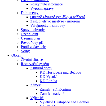
Poskytnuté informace
Výroční zprávy
Dokumenty
Obecně závazné vyhlášky a nařízení
Zastupitelstvo městyse - usnesení
Veřejnoprávní smlouvy
Správní obvody
CzechPoint
Územní plán
Povodňový plán
Profil zadavatele
Volby
Občan
Životní situace
Rezervační systém
Kulturní domy
KD Hustopeče nad Bečvou
KD Vysoká
KD Poruba
Zámek
Zámek - síň Konírna
Zámek - nádvoří
Výletiště
Výletiště Hustopeče nad Bečvou