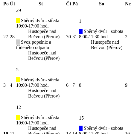
Po
Út
St
Čt
Pá
So
Ne
29
Sběrný dvůr - středa
1
10:00-17:00 hod.
Hustopeče nad
Sběrný dvůr - sobota
27
28
Bečvou (Přerov)
30
31
8:00-11:30 hod.
2
Svoz popelnic a
Hustopeče nad
tříděného odpadu
Bečvou (Přerov)
Hustopeče nad
Bečvou (Přerov)
5
Sběrný dvůr - středa
3
4
10:00-17:00 hod.
6
7
8
9
Hustopeče nad
Bečvou (Přerov)
12
Sběrný dvůr - středa
15
10:00-17:00 hod.
Hustopeče nad
Sběrný dvůr - sobota
10
11
Bečvou (Přerov)
13
14
8:00-11:30 hod.
16