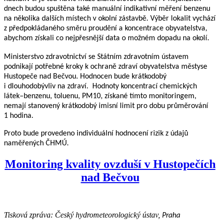
dnech budou spuštěna také
manuální indikativní měře
ní benzenu
na několika dalších místech v
okolní zástavbě. Výběr
lokalit vychází
z předpokládaného směru proudění a koncentrace obyvatelstva,
abychom získali
co nejpřesnější data o možném dopadu na okolí
.
Ministerstvo zdravotnictví se Státním zdravotním úst
avem
podnikají potřebné kroky k ochraně
zdraví obyvatelstva městyse
Hustopeče
nad Bečvou
. Hodnocen bude krátkodobý
i dlouhodobý
vliv na zdraví. Hodnoty koncentrací chemických
látek
–
benzenu, toluenu, PM10, získané tímto
monitoringem,
nemají stanovený krát
kodobý imisní limit pro dobu průměrování
1 hodina.
Proto bude provedeno individuální hodnocení rizik z údajů
naměřených ČHMÚ.
Monitoring kvality ovzduší v Hustopečích
nad Bečvou
Tisková zpráva: Český hydrometeorologický ústav,
Praha