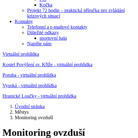
Kočka
Projekt 72 hodin – praktická příručka pro zvládání
krizových situací
Kontakty
Telefonní a e-mailové kontakty
Důležité odkazy
sportovní hala
Napište nám
Virtuální prohlídka
Kostel Povýšení sv. Kříže - virtuální prohlídka
Poruba - virtuální prohlídka
Vysoká - virtuální prohlídka
Hranické Loučky - virtuální prohlídka
Úvodní stránka
Městys
Monitoring ovzduší
Monitoring ovzduší