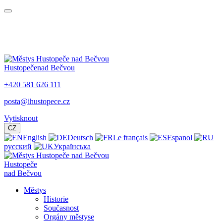
Hustopeče
nad Bečvou
+420 581 626 111
posta@ihustopece.cz
Vytisknout
CZ
English
Deutsch
Le français
Espanol
русский
Українська
Hustopeče
nad Bečvou
Městys
Historie
Současnost
Orgány městyse