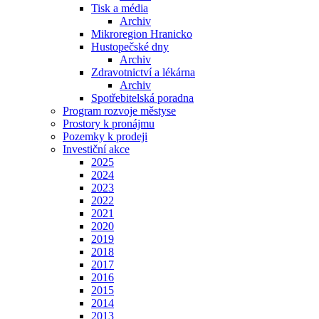
Tisk a média
Archiv
Mikroregion Hranicko
Hustopečské dny
Archiv
Zdravotnictví a lékárna
Archiv
Spotřebitelská poradna
Program rozvoje městyse
Prostory k pronájmu
Pozemky k prodeji
Investiční akce
2025
2024
2023
2022
2021
2020
2019
2018
2017
2016
2015
2014
2013