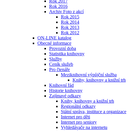
Rok 2017
Rok 2016
Archiv Foto z akcí
Rok 2015
Rok 2014
Rok 2013
Rok 2012
ON-LINE katalog
Obecné informace
Provozní doba
Statistika knihovny
Služby
Ceník služeb
Pro čtenáře
Meziknihovní výpůjční služba
Knihy, knihovny a knižní trh
Knihovní řád
Historie knihovny
Zajímavé odkazy
Knihy, knihovny a knižní trh
Regionální odkazy
Státní správa, instituce a organizace
Internet pro děti
Internet pro seniory
Vyhledávače na internetu