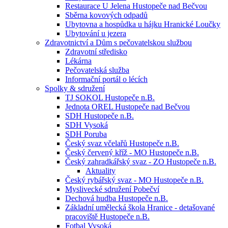
Restaurace U Jelena Hustopeče nad Bečvou
Sběrna kovových odpadů
Ubytovna a hospůdka u hájku Hranické Loučky
Ubytování u jezera
Zdravotnictví a Dům s pečovatelskou službou
Zdravotní středisko
Lékárna
Pečovatelská služba
Informační portál o lécích
Spolky & sdružení
TJ SOKOL Hustopeče n.B.
Jednota OREL Hustopeče nad Bečvou
SDH Hustopeče n.B.
SDH Vysoká
SDH Poruba
Český svaz včelařů Hustopeče n.B.
Český červený kříž - MO Hustopeče n.B.
Český zahradkářský svaz - ZO Hustopeče n.B.
Aktuality
Český rybářský svaz - MO Hustopeče n.B.
Myslivecké sdružení Pobečví
Dechová hudba Hustopeče n.B.
Základní umělecká škola Hranice - detašované
pracoviště Hustopeče n.B.
Fotbal Vysoká