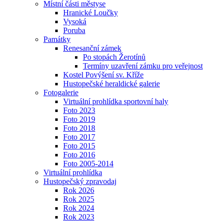
Místní části městyse
Hranické Loučky
Vysoká
Poruba
Památky
Renesanční zámek
Po stopách Žerotínů
Termíny uzavření zámku pro veřejnost
Kostel Povýšení sv. Kříže
Hustopečské heraldické galerie
Fotogalerie
Virtuální prohlídka sportovní haly
Foto 2023
Foto 2019
Foto 2018
Foto 2017
Foto 2015
Foto 2016
Foto 2005-2014
Virtuální prohlídka
Hustopečský zpravodaj
Rok 2026
Rok 2025
Rok 2024
Rok 2023