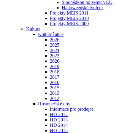
S pohádkou po zemích EU
Halloweenské tvoření
Projekty MEIS 2011
Projekty MEIS 2010
Projekty MEIS 2009
Kultura
Kulturní akce
2026
2025
2024
2023
2020
2019
2018
2017
2016
2015
2013
2012
Hustopečské dny
Informace pro prodejce
HD 2012
HD 2013
HD 2014
HD 2015