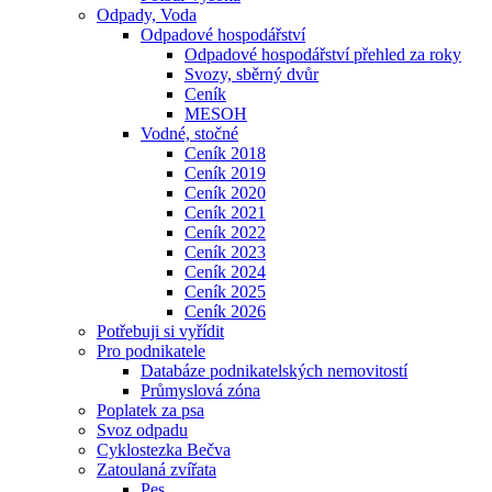
Odpady, Voda
Odpadové hospodářství
Odpadové hospodářství přehled za roky
Svozy, sběrný dvůr
Ceník
MESOH
Vodné, stočné
Ceník 2018
Ceník 2019
Ceník 2020
Ceník 2021
Ceník 2022
Ceník 2023
Ceník 2024
Ceník 2025
Ceník 2026
Potřebuji si vyřídit
Pro podnikatele
Databáze podnikatelských nemovitostí
Průmyslová zóna
Poplatek za psa
Svoz odpadu
Cyklostezka Bečva
Zatoulaná zvířata
Pes