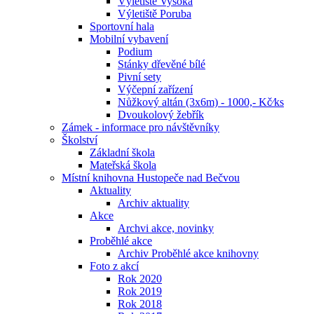
Výletiště Vysoká
Výletiště Poruba
Sportovní hala
Mobilní vybavení
Podium
Stánky dřevěné bílé
Pivní sety
Výčepní zařízení
Nůžkový altán (3x6m) - 1000,- Kč⁄ks
Dvoukolový žebřík
Zámek - informace pro návštěvníky
Školství
Základní škola
Mateřská škola
Místní knihovna Hustopeče nad Bečvou
Aktuality
Archiv aktuality
Akce
Archvi akce, novinky
Proběhlé akce
Archiv Proběhlé akce knihovny
Foto z akcí
Rok 2020
Rok 2019
Rok 2018