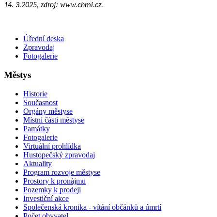
zdroj: www.
14. 3.
2025,
chmi.cz.
Úřední deska
Zpravodaj
Fotogalerie
Městys
Historie
Současnost
Orgány městyse
Místní části městyse
Památky
Fotogalerie
Virtuální prohlídka
Hustopečský zpravodaj
Aktuality
Program rozvoje městyse
Prostory k pronájmu
Pozemky k prodeji
Investiční akce
Společenská kronika - vítání občánků a úmrtí
Počet obyvatel