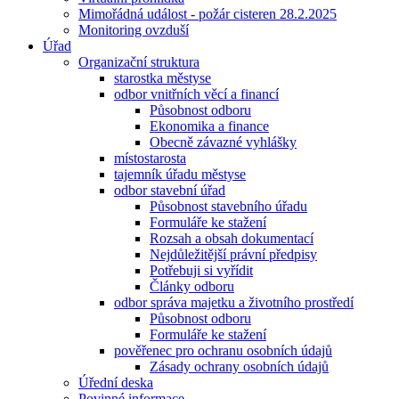
Mimořádná událost - požár cisteren 28.2.2025
Monitoring ovzduší
Úřad
Organizační struktura
starostka městyse
odbor vnitřních věcí a financí
Působnost odboru
Ekonomika a finance
Obecně závazné vyhlášky
místostarosta
tajemník úřadu městyse
odbor stavební úřad
Působnost stavebního úřadu
Formuláře ke stažení
Rozsah a obsah dokumentací
Nejdůležitější právní předpisy
Potřebuji si vyřídit
Články odboru
odbor správa majetku a životního prostředí
Působnost odboru
Formuláře ke stažení
pověřenec pro ochranu osobních údajů
Zásady ochrany osobních údajů
Úřední deska
Povinné informace