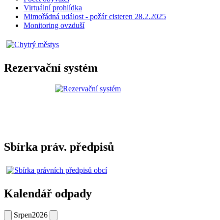
Virtuální prohlídka
Mimořádná událost - požár cisteren 28.2.2025
Monitoring ovzduší
Rezervační systém
Sbírka práv. předpisů
Kalendář odpady
Srpen
2026