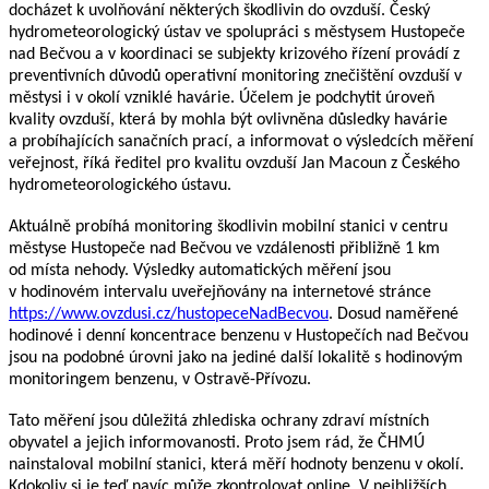
docházet k
uvolňování některých škodlivin do ovzduší.
Český
hydrometeorologický
ús
tav ve
spolupráci s
městysem
Hustopeče
nad Bečvou a v
koordinaci se subjekty krizového řízení
provádí z
preventivních důvodů operativní moni
toring znečištění ovzduší v
městysi
i v
okolí
vzniklé havárie. Účelem je podchytit úroveň
kvality ovzduší, která
by mohla být ovlivněna
důsledky havárie
a probíhajících sanačních prací, a informovat o výsledcích měření
veřejnost,
říká ředitel pro kvalitu ovzduší Jan Macoun
z
Českého
hydrometeorologického
ústavu
.
Aktuálně probíhá monitoring škod
livin mobilní stanici
v
centru
městyse
Hustopeče nad Bečvou
ve vzdálenosti přibližně 1 km
od místa nehody. Výsledky automatických měření jsou
v
hodinovém intervalu uveřejňovány na internetové stránce
https://www.ovzdusi
.
cz/hustopeceNadBecvou
.
Dosud naměřené
hodinové i denní konc
entrace
benzenu v Hustopečích nad
Bečvou
jsou na podobné úrovni jako na jediné další lokalitě s
hodinovým
monitoringem benzenu, v Ostravě
-
Přívozu
.
Tato měření jsou důležitá z
hlediska ochrany
zdraví místních
obyvatel a jejich informovanosti.
Proto jsem rád, že ČHMÚ
nainstaloval mobilní stanici, která měří hodnoty benzenu v okolí.
Kdokoliv si je teď navíc může zkontrolovat online. V nejbližších