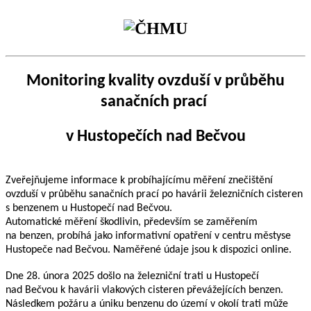
Monitoring kvality ovzduší v
průběhu
sanačních prací
v
Hustopečích nad Bečvou
Zveřejňujeme informace k
probíhajícímu měření znečištění
ovzduší v
průběhu
sanačních
prací po havárii železničních cisteren
s
benzenem u Hustopečí nad Bečvou.
Automatické měření škodlivin, především se zaměřením
na benzen, probíhá jako
inf
ormativní opatření v
centru městyse
Hustopeče nad Bečvou. Naměřené údaje jsou
k
dispozici online.
Dne
28. února 2025 došlo na železniční trati u Hustopečí
nad Bečvou k havárii vlakových
cisteren převážejících benzen.
Následkem požáru a úniku benzenu do území v okolí trati může