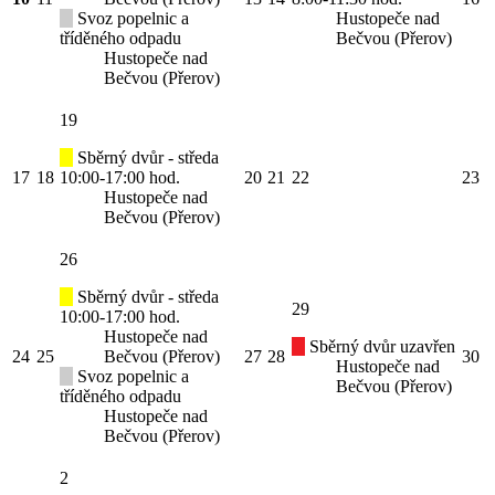
Svoz popelnic a
Hustopeče nad
tříděného odpadu
Bečvou (Přerov)
Hustopeče nad
Bečvou (Přerov)
19
Sběrný dvůr - středa
17
18
10:00-17:00 hod.
20
21
22
23
Hustopeče nad
Bečvou (Přerov)
26
Sběrný dvůr - středa
29
10:00-17:00 hod.
Hustopeče nad
Sběrný dvůr uzavřen
24
25
Bečvou (Přerov)
27
28
30
Hustopeče nad
Svoz popelnic a
Bečvou (Přerov)
tříděného odpadu
Hustopeče nad
Bečvou (Přerov)
2