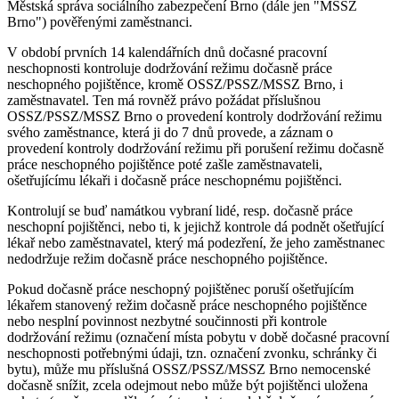
Městská správa sociálního zabezpečení Brno (dále jen "MSSZ
Brno") pověřenými zaměstnanci.
V období prvních 14 kalendářních dnů dočasné pracovní
neschopnosti kontroluje dodržování režimu dočasně práce
neschopného pojištěnce, kromě OSSZ/PSSZ/MSSZ Brno, i
zaměstnavatel. Ten má rovněž právo požádat příslušnou
OSSZ/PSSZ/MSSZ Brno o provedení kontroly dodržování režimu
svého zaměstnance, která ji do 7 dnů provede, a záznam o
provedení kontroly dodržování režimu při porušení režimu dočasně
práce neschopného pojištěnce poté zašle zaměstnavateli,
ošetřujícímu lékaři i dočasně práce neschopnému pojištěnci.
Kontrolují se buď namátkou vybraní lidé, resp. dočasně práce
neschopní pojištěnci, nebo ti, k jejichž kontrole dá podnět ošetřující
lékař nebo zaměstnavatel, který má podezření, že jeho zaměstnanec
nedodržuje režim dočasně práce neschopného pojištěnce.
Pokud dočasně práce neschopný pojištěnec poruší ošetřujícím
lékařem stanovený režim dočasně práce neschopného pojištěnce
nebo nesplní povinnost nezbytné součinnosti při kontrole
dodržování režimu (označení místa pobytu v době dočasné pracovní
neschopnosti potřebnými údaji, tzn. označení zvonku, schránky či
bytu), může mu příslušná OSSZ/PSSZ/MSSZ Brno nemocenské
dočasně snížit, zcela odejmout nebo může být pojištěnci uložena