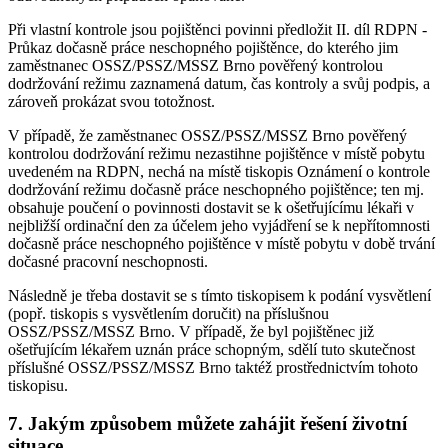
Při vlastní kontrole jsou pojištěnci povinni předložit II. díl RDPN -
Průkaz dočasně práce neschopného pojištěnce, do kterého jim
zaměstnanec OSSZ/PSSZ/MSSZ Brno pověřený kontrolou
dodržování režimu zaznamená datum, čas kontroly a svůj podpis, a
zároveň prokázat svou totožnost.
V případě, že zaměstnanec OSSZ/PSSZ/MSSZ Brno pověřený
kontrolou dodržování režimu nezastihne pojištěnce v místě pobytu
uvedeném na RDPN, nechá na místě tiskopis Oznámení o kontrole
dodržování režimu dočasně práce neschopného pojištěnce; ten mj.
obsahuje poučení o povinnosti dostavit se k ošetřujícímu lékaři v
nejbližší ordinační den za účelem jeho vyjádření se k nepřítomnosti
dočasně práce neschopného pojištěnce v místě pobytu v době trvání
dočasné pracovní neschopnosti.
Následně je třeba dostavit se s tímto tiskopisem k podání vysvětlení
(popř. tiskopis s vysvětlením doručit) na příslušnou
OSSZ/PSSZ/MSSZ Brno. V případě, že byl pojištěnec již
ošetřujícím lékařem uznán práce schopným, sdělí tuto skutečnost
příslušné OSSZ/PSSZ/MSSZ Brno taktéž prostřednictvím tohoto
tiskopisu.
7. Jakým způsobem můžete zahájit řešení životní
situace