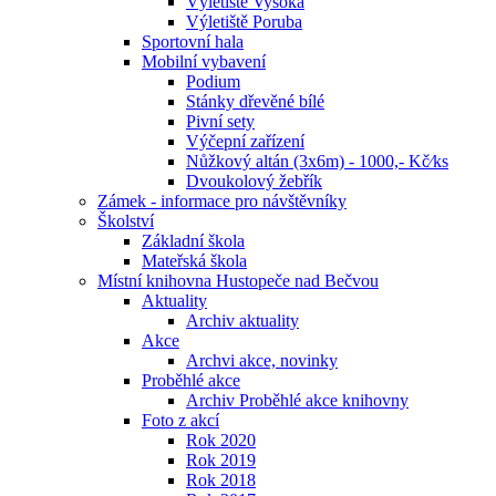
Výletiště Vysoká
Výletiště Poruba
Sportovní hala
Mobilní vybavení
Podium
Stánky dřevěné bílé
Pivní sety
Výčepní zařízení
Nůžkový altán (3x6m) - 1000,- Kč⁄ks
Dvoukolový žebřík
Zámek - informace pro návštěvníky
Školství
Základní škola
Mateřská škola
Místní knihovna Hustopeče nad Bečvou
Aktuality
Archiv aktuality
Akce
Archvi akce, novinky
Proběhlé akce
Archiv Proběhlé akce knihovny
Foto z akcí
Rok 2020
Rok 2019
Rok 2018