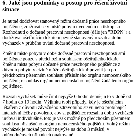
6. Jaké jsou podmínky a postup pro řešení životní
situace
Je nutné dodržovat stanovený režim dočasně práce neschopného
pojištěnce, zdržovat se v místě pobytu uvedeném na tiskopisu
Rozhodnutí o dočasné pracovní neschopnosti (dále jen "RDPN") a
dodržovat ošetřujícím lékařem pevně stanovený rozsah a dobu
vycházek v průběhu trvání dočasné pracovní neschopnosti.
Změnit místo pobytu v době dočasné pracovní neschopnosti smí
pojištěnec pouze s předchozím souhlasem ošetřujícího lékaře.
Změnu místa pobytu dočasně práce neschopného pojištěnce z
důvodu pobytu v cizině může ošetřující lékař povolit jen po
předchozím písemném souhlasu příslušného orgánu nemocenského
pojištění; o souhlas orgánu nemocenského pojištění žádá tento orgán
pojištěnec.
Rozsah vycházek může činit nejvýše 6 hodin denně, a to v době od
7 hodin do 19 hodin. Výjimku tvoří případy, kdy je ošetřujícím
lékařem z důvodu závažného zdravotního stavu nebo probíhající
intenzivní léčby povoleno, aby si pojištěnec rozsah a dobu vycházek
určoval individuálně, toto je však možné po předchozím písemném
souhlasu příslušného orgánu nemocenského pojištění. Volný režim
vycházek je možné povolit nejvýše na dobu 3 měsíců, v
odůvodněných případech opakovaně.