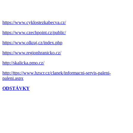
https://www.cyklostezkabecva.cz/
https://www.czechpoint.cz/public/
https://www.olkraj.cz/index.php
https://www.regionhranicko.cz/
http://skalicka.pmo.cz/
http://ttps://www.hzscr.cz/clanek/informacni-servis-paleni-
paleni.aspx
ODSTÁVKY