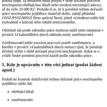
pokuta (např. za nesdělení místa pobytu v době dočasné pracovní
neschopnosti ošetřujícímu lékaři nebo uvedení neexistující adresy)
až do výše 20 000 Kč. Prokáže-li se, že k porušení režimu dočasně
práce neschopného pojištěnce skutečně došlo, zahájí příslušná
OSSZ/PSSZ/MSSZ Brno správní řízení, jehož výsledkem může být
rozhodnutí o krácení nebo odnětí nemocenského.
Obdobně má podle zákoníku práce možnost snížit nebo odejmout v
prvních 14 kalendářních dnech náhradu mzdy zaměstnavatel.
Zaměstnavatel může rozvázat pracovní poměr zaměstnance, u
kterého v prvních 14 kalendářních dnech nemoci zjistí, že porušuje
léčebný režim v době dočasné pracovní neschopnosti. Jedná se o
zvlášť hrubé porušení pracovní kázně podle zákoníku práce.
5. Kdo je oprávněn v této věci jednat (podat žádost
apod.)
Podnět ke kontrole dodržování režimu dočasně práce neschopného
pojištěnce může dát:
ošetřující lékař,
zaměstnavatel.