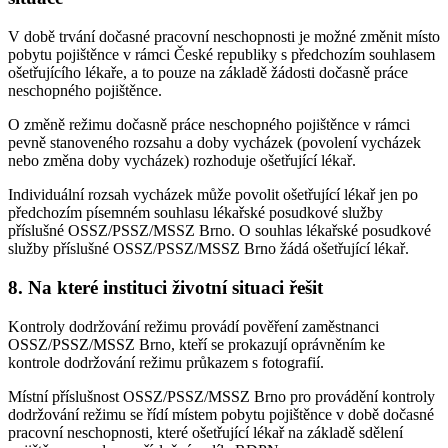
V době trvání dočasné pracovní neschopnosti je možné změnit místo
pobytu pojištěnce v rámci České republiky s předchozím souhlasem
ošetřujícího lékaře, a to pouze na základě žádosti dočasně práce
neschopného pojištěnce.
O změně režimu dočasně práce neschopného pojištěnce v rámci
pevně stanoveného rozsahu a doby vycházek (povolení vycházek
nebo změna doby vycházek) rozhoduje ošetřující lékař.
Individuální rozsah vycházek může povolit ošetřující lékař jen po
předchozím písemném souhlasu lékařské posudkové služby
příslušné OSSZ/PSSZ/MSSZ Brno. O souhlas lékařské posudkové
služby příslušné OSSZ/PSSZ/MSSZ Brno žádá ošetřující lékař.
8. Na které instituci životní situaci řešit
Kontroly dodržování režimu provádí pověření zaměstnanci
OSSZ/PSSZ/MSSZ Brno, kteří se prokazují oprávněním ke
kontrole dodržování režimu průkazem s fotografií.
Místní příslušnost OSSZ/PSSZ/MSSZ Brno pro provádění kontroly
dodržování režimu se řídí místem pobytu pojištěnce v době dočasné
pracovní neschopnosti, které ošetřující lékař na základě sdělení