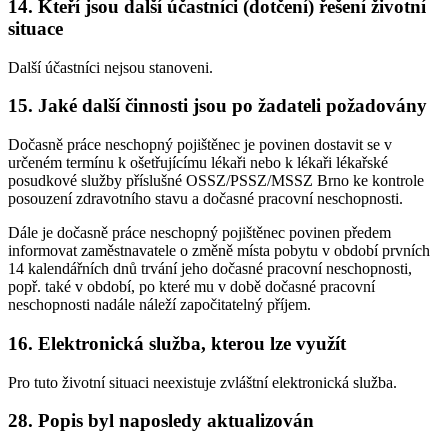
14. Kteří jsou další účastníci (dotčení) řešení životní
situace
Další účastníci nejsou stanoveni.
15. Jaké další činnosti jsou po žadateli požadovány
Dočasně práce neschopný pojištěnec je povinen dostavit se v
určeném termínu k ošetřujícímu lékaři nebo k lékaři lékařské
posudkové služby příslušné OSSZ/PSSZ/MSSZ Brno ke kontrole
posouzení zdravotního stavu a dočasné pracovní neschopnosti.
Dále je dočasně práce neschopný pojištěnec povinen předem
informovat zaměstnavatele o změně místa pobytu v období prvních
14 kalendářních dnů trvání jeho dočasné pracovní neschopnosti,
popř. také v období, po které mu v době dočasné pracovní
neschopnosti nadále náleží započitatelný příjem.
16. Elektronická služba, kterou lze využít
Pro tuto životní situaci neexistuje zvláštní elektronická služba.
28. Popis byl naposledy aktualizován