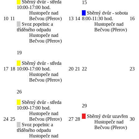
Sběrný dvůr - středa
15
10:00-17:00 hod.
Hustopeče nad
Sběrný dvůr - sobota
10
11
Bečvou (Přerov)
13
14
8:00-11:30 hod.
16
Svoz popelnic a
Hustopeče nad
tříděného odpadu
Bečvou (Přerov)
Hustopeče nad
Bečvou (Přerov)
19
Sběrný dvůr - středa
17
18
10:00-17:00 hod.
20
21
22
23
Hustopeče nad
Bečvou (Přerov)
26
Sběrný dvůr - středa
29
10:00-17:00 hod.
Hustopeče nad
Sběrný dvůr uzavřen
24
25
Bečvou (Přerov)
27
28
30
Hustopeče nad
Svoz popelnic a
Bečvou (Přerov)
tříděného odpadu
Hustopeče nad