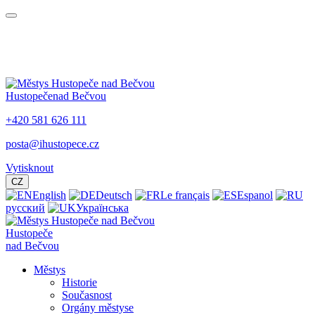
Hustopeče
nad Bečvou
+420 581 626 111
posta@ihustopece.cz
Vytisknout
CZ
English
Deutsch
Le français
Espanol
русский
Українська
Hustopeče
nad Bečvou
Městys
Historie
Současnost
Orgány městyse