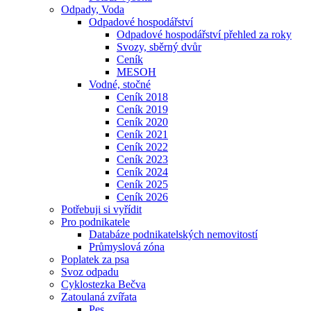
Odpady, Voda
Odpadové hospodářství
Odpadové hospodářství přehled za roky
Svozy, sběrný dvůr
Ceník
MESOH
Vodné, stočné
Ceník 2018
Ceník 2019
Ceník 2020
Ceník 2021
Ceník 2022
Ceník 2023
Ceník 2024
Ceník 2025
Ceník 2026
Potřebuji si vyřídit
Pro podnikatele
Databáze podnikatelských nemovitostí
Průmyslová zóna
Poplatek za psa
Svoz odpadu
Cyklostezka Bečva
Zatoulaná zvířata
Pes