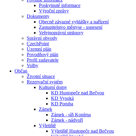
Poskytnuté informace
Výroční zprávy
Dokumenty
Obecně závazné vyhlášky a nařízení
Zastupitelstvo městyse - usnesení
Veřejnoprávní smlouvy
Správní obvody
CzechPoint
Územní plán
Povodňový plán
Profil zadavatele
Volby
Občan
Životní situace
Rezervační systém
Kulturní domy
KD Hustopeče nad Bečvou
KD Vysoká
KD Poruba
Zámek
Zámek - síň Konírna
Zámek - nádvoří
Výletiště
Výletiště Hustopeče nad Bečvou