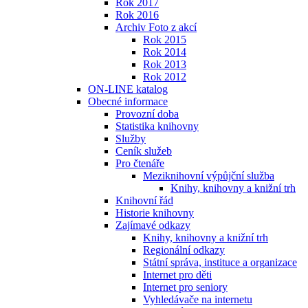
Rok 2017
Rok 2016
Archiv Foto z akcí
Rok 2015
Rok 2014
Rok 2013
Rok 2012
ON-LINE katalog
Obecné informace
Provozní doba
Statistika knihovny
Služby
Ceník služeb
Pro čtenáře
Meziknihovní výpůjční služba
Knihy, knihovny a knižní trh
Knihovní řád
Historie knihovny
Zajímavé odkazy
Knihy, knihovny a knižní trh
Regionální odkazy
Státní správa, instituce a organizace
Internet pro děti
Internet pro seniory
Vyhledávače na internetu