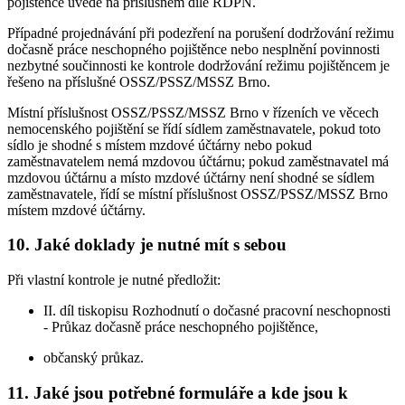
pojištěnce uvede na příslušném díle RDPN.
Případné projednávání při podezření na porušení dodržování režimu
dočasně práce neschopného pojištěnce nebo nesplnění povinnosti
nezbytné součinnosti ke kontrole dodržování režimu pojištěncem je
řešeno na příslušné OSSZ/PSSZ/MSSZ Brno.
Místní příslušnost OSSZ/PSSZ/MSSZ Brno v řízeních ve věcech
nemocenského pojištění se řídí sídlem zaměstnavatele, pokud toto
sídlo je shodné s místem mzdové účtárny nebo pokud
zaměstnavatelem nemá mzdovou účtárnu; pokud zaměstnavatel má
mzdovou účtárnu a místo mzdové účtárny není shodné se sídlem
zaměstnavatele, řídí se místní příslušnost OSSZ/PSSZ/MSSZ Brno
místem mzdové účtárny.
10. Jaké doklady je nutné mít s sebou
Při vlastní kontrole je nutné předložit:
II. díl tiskopisu Rozhodnutí o dočasné pracovní neschopnosti
- Průkaz dočasně práce neschopného pojištěnce,
občanský průkaz.
11. Jaké jsou potřebné formuláře a kde jsou k