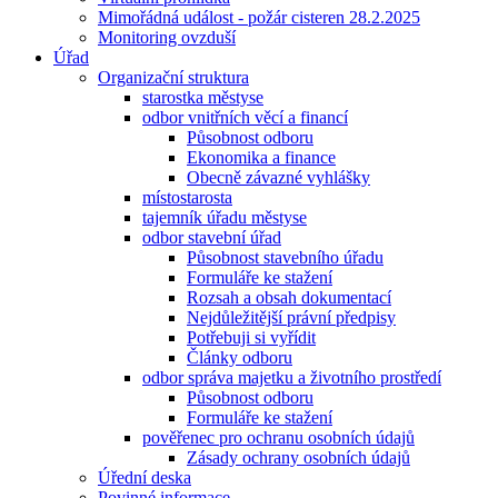
Mimořádná událost - požár cisteren 28.2.2025
Monitoring ovzduší
Úřad
Organizační struktura
starostka městyse
odbor vnitřních věcí a financí
Působnost odboru
Ekonomika a finance
Obecně závazné vyhlášky
místostarosta
tajemník úřadu městyse
odbor stavební úřad
Působnost stavebního úřadu
Formuláře ke stažení
Rozsah a obsah dokumentací
Nejdůležitější právní předpisy
Potřebuji si vyřídit
Články odboru
odbor správa majetku a životního prostředí
Působnost odboru
Formuláře ke stažení
pověřenec pro ochranu osobních údajů
Zásady ochrany osobních údajů
Úřední deska
Povinné informace