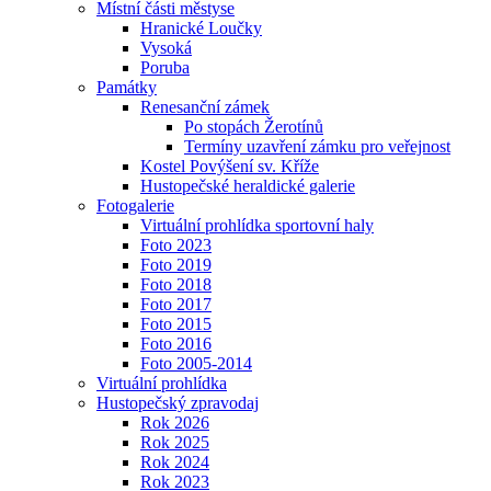
Místní části městyse
Hranické Loučky
Vysoká
Poruba
Památky
Renesanční zámek
Po stopách Žerotínů
Termíny uzavření zámku pro veřejnost
Kostel Povýšení sv. Kříže
Hustopečské heraldické galerie
Fotogalerie
Virtuální prohlídka sportovní haly
Foto 2023
Foto 2019
Foto 2018
Foto 2017
Foto 2015
Foto 2016
Foto 2005-2014
Virtuální prohlídka
Hustopečský zpravodaj
Rok 2026
Rok 2025
Rok 2024
Rok 2023