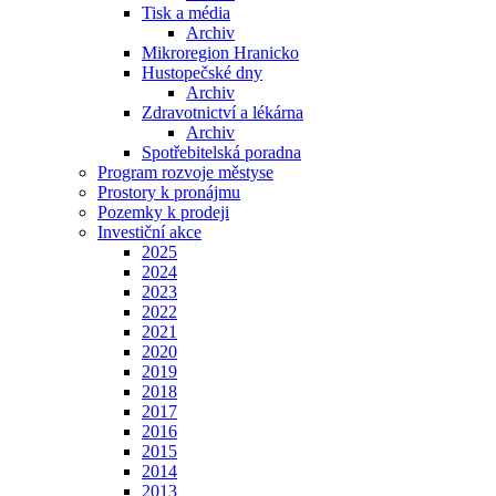
Tisk a média
Archiv
Mikroregion Hranicko
Hustopečské dny
Archiv
Zdravotnictví a lékárna
Archiv
Spotřebitelská poradna
Program rozvoje městyse
Prostory k pronájmu
Pozemky k prodeji
Investiční akce
2025
2024
2023
2022
2021
2020
2019
2018
2017
2016
2015
2014
2013