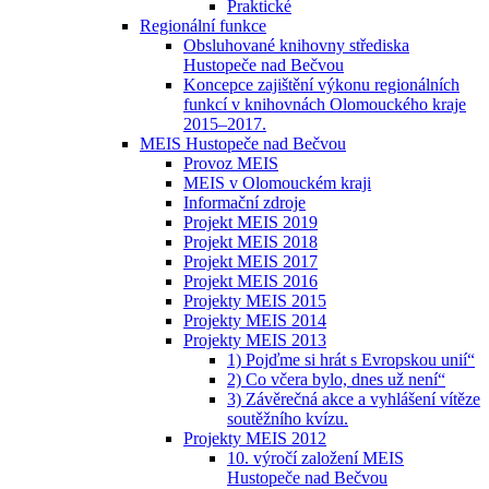
Praktické
Regionální funkce
Obsluhované knihovny střediska
Hustopeče nad Bečvou
Koncepce zajištění výkonu regionálních
funkcí v knihovnách Olomouckého kraje
2015–2017.
MEIS Hustopeče nad Bečvou
Provoz MEIS
MEIS v Olomouckém kraji
Informační zdroje
Projekt MEIS 2019
Projekt MEIS 2018
Projekt MEIS 2017
Projekt MEIS 2016
Projekty MEIS 2015
Projekty MEIS 2014
Projekty MEIS 2013
1) Pojďme si hrát s Evropskou unií“
2) Co včera bylo, dnes už není“
3) Závěrečná akce a vyhlášení vítěze
soutěžního kvízu.
Projekty MEIS 2012
10. výročí založení MEIS
Hustopeče nad Bečvou