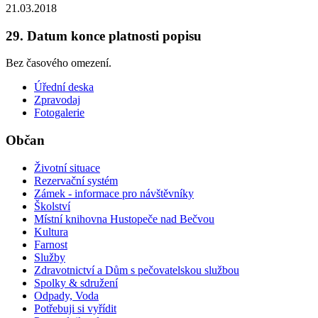
21.03.2018
29. Datum konce platnosti popisu
Bez časového omezení.
Úřední deska
Zpravodaj
Fotogalerie
Občan
Životní situace
Rezervační systém
Zámek - informace pro návštěvníky
Školství
Místní knihovna Hustopeče nad Bečvou
Kultura
Farnost
Služby
Zdravotnictví a Dům s pečovatelskou službou
Spolky & sdružení
Odpady, Voda
Potřebuji si vyřídit