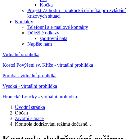
Kočka
Projekt 72 hodin – praktická příručka pro zvládání
krizových situací
Kontakty
Telefonní a e-mailové kontakty
Důležité odkazy
sportovní hala
Napište nám
Virtuální prohlídka
Kostel Povýšení sv. Kříže - virtuální prohlídka
Poruba - virtuální prohlídka
Vysoká - virtuální prohlídka
Hranické Loučky - virtuální prohlídka
Úvodní stránka
Občan
Životní situace
Kontrola dodržování režimu dočasně...