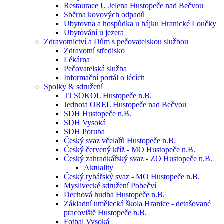
Restaurace U Jelena Hustopeče nad Bečvou
Sběrna kovových odpadů
Ubytovna a hospůdka u hájku Hranické Loučky
Ubytování u jezera
Zdravotnictví a Dům s pečovatelskou službou
Zdravotní středisko
Lékárna
Pečovatelská služba
Informační portál o lécích
Spolky & sdružení
TJ SOKOL Hustopeče n.B.
Jednota OREL Hustopeče nad Bečvou
SDH Hustopeče n.B.
SDH Vysoká
SDH Poruba
Český svaz včelařů Hustopeče n.B.
Český červený kříž - MO Hustopeče n.B.
Český zahradkářský svaz - ZO Hustopeče n.B.
Aktuality
Český rybářský svaz - MO Hustopeče n.B.
Myslivecké sdružení Pobečví
Dechová hudba Hustopeče n.B.
Základní umělecká škola Hranice - detašované
pracoviště Hustopeče n.B.
Fotbal Vysoká