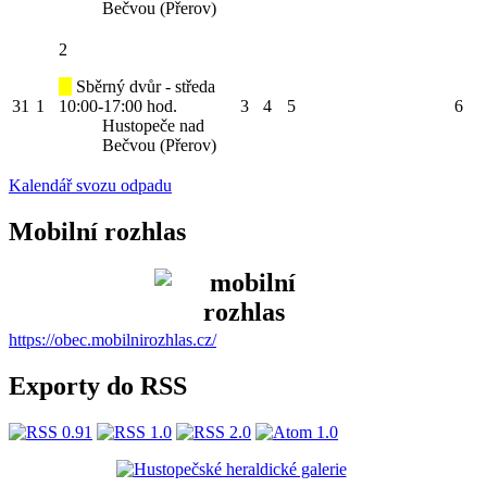
Bečvou (Přerov)
2
Sběrný dvůr - středa
31
1
10:00-17:00 hod.
3
4
5
6
Hustopeče nad
Bečvou (Přerov)
Kalendář svozu odpadu
Mobilní rozhlas
https://obec.mobilnirozhlas.cz/
Exporty do RSS