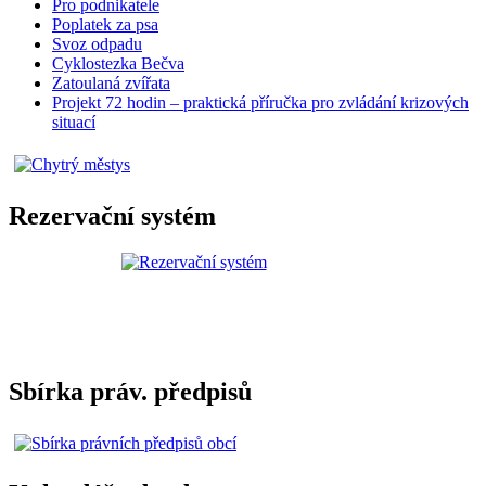
Pro podnikatele
Poplatek za psa
Svoz odpadu
Cyklostezka Bečva
Zatoulaná zvířata
Projekt 72 hodin – praktická příručka pro zvládání krizových
situací
Rezervační systém
Sbírka práv. předpisů