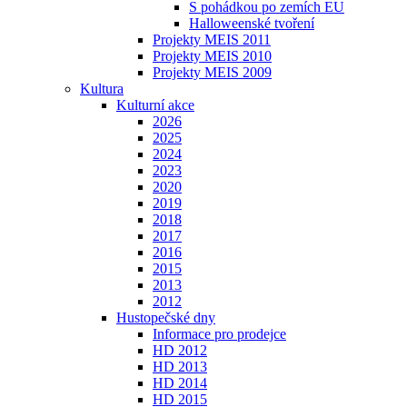
S pohádkou po zemích EU
Halloweenské tvoření
Projekty MEIS 2011
Projekty MEIS 2010
Projekty MEIS 2009
Kultura
Kulturní akce
2026
2025
2024
2023
2020
2019
2018
2017
2016
2015
2013
2012
Hustopečské dny
Informace pro prodejce
HD 2012
HD 2013
HD 2014
HD 2015