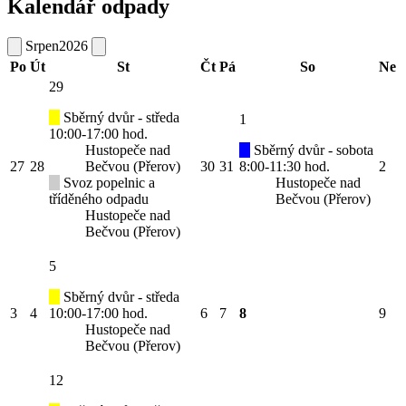
Kalendář odpady
Srpen
2026
Po
Út
St
Čt
Pá
So
Ne
29
Sběrný dvůr - středa
1
10:00-17:00 hod.
Hustopeče nad
Sběrný dvůr - sobota
27
28
Bečvou (Přerov)
30
31
8:00-11:30 hod.
2
Svoz popelnic a
Hustopeče nad
tříděného odpadu
Bečvou (Přerov)
Hustopeče nad
Bečvou (Přerov)
5
Sběrný dvůr - středa
3
4
10:00-17:00 hod.
6
7
8
9
Hustopeče nad
Bečvou (Přerov)
12