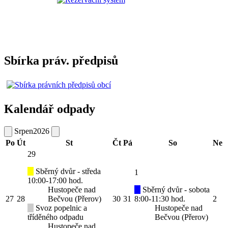
Sbírka práv. předpisů
Kalendář odpady
Srpen
2026
Po
Út
St
Čt
Pá
So
Ne
29
Sběrný dvůr - středa
1
10:00-17:00 hod.
Hustopeče nad
Sběrný dvůr - sobota
27
28
Bečvou (Přerov)
30
31
8:00-11:30 hod.
2
Svoz popelnic a
Hustopeče nad
tříděného odpadu
Bečvou (Přerov)
Hustopeče nad