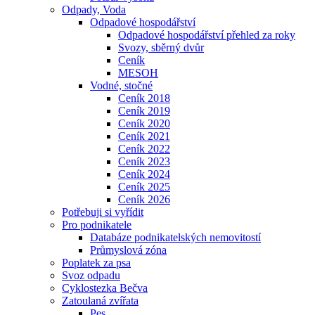
Odpady, Voda
Odpadové hospodářství
Odpadové hospodářství přehled za roky
Svozy, sběrný dvůr
Ceník
MESOH
Vodné, stočné
Ceník 2018
Ceník 2019
Ceník 2020
Ceník 2021
Ceník 2022
Ceník 2023
Ceník 2024
Ceník 2025
Ceník 2026
Potřebuji si vyřídit
Pro podnikatele
Databáze podnikatelských nemovitostí
Průmyslová zóna
Poplatek za psa
Svoz odpadu
Cyklostezka Bečva
Zatoulaná zvířata
Pes