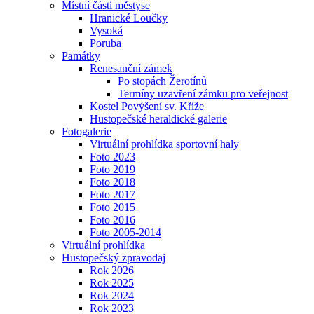
Místní části městyse
Hranické Loučky
Vysoká
Poruba
Památky
Renesanční zámek
Po stopách Žerotínů
Termíny uzavření zámku pro veřejnost
Kostel Povýšení sv. Kříže
Hustopečské heraldické galerie
Fotogalerie
Virtuální prohlídka sportovní haly
Foto 2023
Foto 2019
Foto 2018
Foto 2017
Foto 2015
Foto 2016
Foto 2005-2014
Virtuální prohlídka
Hustopečský zpravodaj
Rok 2026
Rok 2025
Rok 2024
Rok 2023