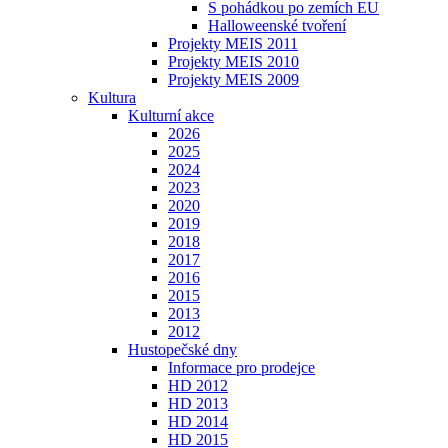
S pohádkou po zemích EU
Halloweenské tvoření
Projekty MEIS 2011
Projekty MEIS 2010
Projekty MEIS 2009
Kultura
Kulturní akce
2026
2025
2024
2023
2020
2019
2018
2017
2016
2015
2013
2012
Hustopečské dny
Informace pro prodejce
HD 2012
HD 2013
HD 2014
HD 2015