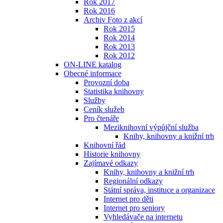
Rok 2017
Rok 2016
Archiv Foto z akcí
Rok 2015
Rok 2014
Rok 2013
Rok 2012
ON-LINE katalog
Obecné informace
Provozní doba
Statistika knihovny
Služby
Ceník služeb
Pro čtenáře
Meziknihovní výpůjční služba
Knihy, knihovny a knižní trh
Knihovní řád
Historie knihovny
Zajímavé odkazy
Knihy, knihovny a knižní trh
Regionální odkazy
Státní správa, instituce a organizace
Internet pro děti
Internet pro seniory
Vyhledávače na internetu