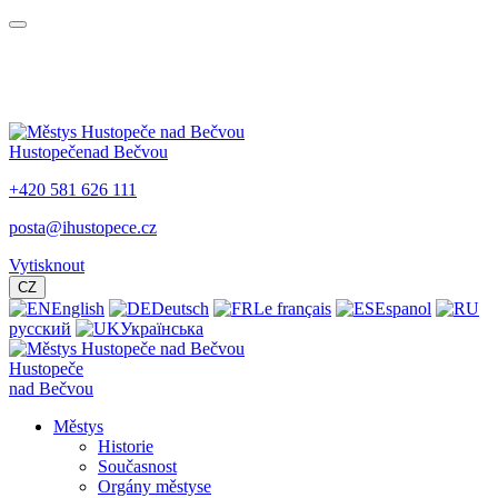
Hustopeče
nad Bečvou
+420 581 626 111
posta@ihustopece.cz
Vytisknout
CZ
English
Deutsch
Le français
Espanol
русский
Українська
Hustopeče
nad Bečvou
Městys
Historie
Současnost
Orgány městyse