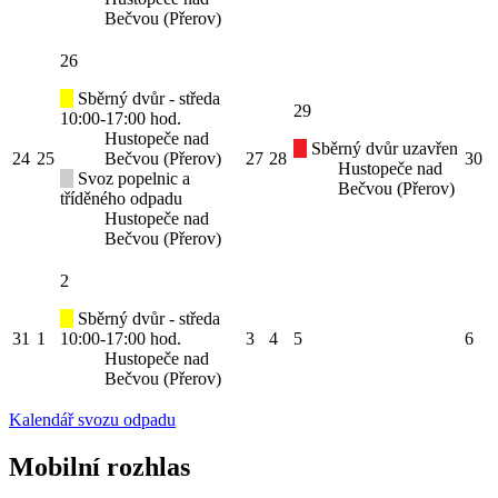
Bečvou (Přerov)
26
Sběrný dvůr - středa
29
10:00-17:00 hod.
Hustopeče nad
Sběrný dvůr uzavřen
24
25
Bečvou (Přerov)
27
28
30
Hustopeče nad
Svoz popelnic a
Bečvou (Přerov)
tříděného odpadu
Hustopeče nad
Bečvou (Přerov)
2
Sběrný dvůr - středa
31
1
10:00-17:00 hod.
3
4
5
6
Hustopeče nad
Bečvou (Přerov)
Kalendář svozu odpadu
Mobilní rozhlas