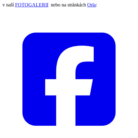
v naší
FOTOGALERII
nebo na stránkách
Orla
: