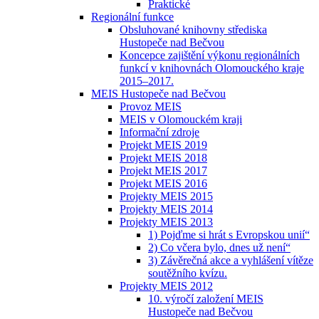
Praktické
Regionální funkce
Obsluhované knihovny střediska
Hustopeče nad Bečvou
Koncepce zajištění výkonu regionálních
funkcí v knihovnách Olomouckého kraje
2015–2017.
MEIS Hustopeče nad Bečvou
Provoz MEIS
MEIS v Olomouckém kraji
Informační zdroje
Projekt MEIS 2019
Projekt MEIS 2018
Projekt MEIS 2017
Projekt MEIS 2016
Projekty MEIS 2015
Projekty MEIS 2014
Projekty MEIS 2013
1) Pojďme si hrát s Evropskou unií“
2) Co včera bylo, dnes už není“
3) Závěrečná akce a vyhlášení vítěze
soutěžního kvízu.
Projekty MEIS 2012
10. výročí založení MEIS
Hustopeče nad Bečvou