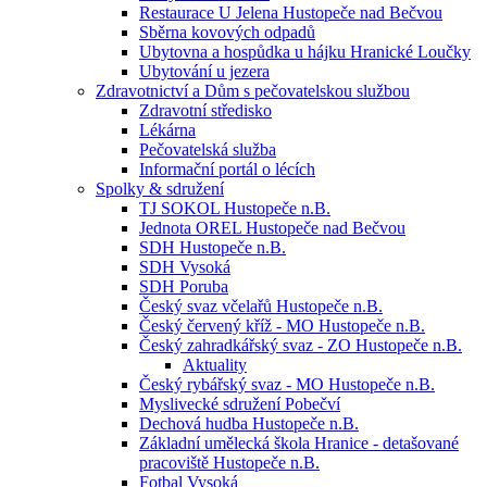
Restaurace U Jelena Hustopeče nad Bečvou
Sběrna kovových odpadů
Ubytovna a hospůdka u hájku Hranické Loučky
Ubytování u jezera
Zdravotnictví a Dům s pečovatelskou službou
Zdravotní středisko
Lékárna
Pečovatelská služba
Informační portál o lécích
Spolky & sdružení
TJ SOKOL Hustopeče n.B.
Jednota OREL Hustopeče nad Bečvou
SDH Hustopeče n.B.
SDH Vysoká
SDH Poruba
Český svaz včelařů Hustopeče n.B.
Český červený kříž - MO Hustopeče n.B.
Český zahradkářský svaz - ZO Hustopeče n.B.
Aktuality
Český rybářský svaz - MO Hustopeče n.B.
Myslivecké sdružení Pobečví
Dechová hudba Hustopeče n.B.
Základní umělecká škola Hranice - detašované
pracoviště Hustopeče n.B.
Fotbal Vysoká