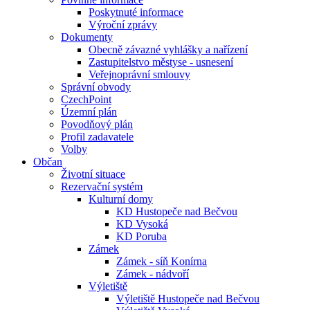
Poskytnuté informace
Výroční zprávy
Dokumenty
Obecně závazné vyhlášky a nařízení
Zastupitelstvo městyse - usnesení
Veřejnoprávní smlouvy
Správní obvody
CzechPoint
Územní plán
Povodňový plán
Profil zadavatele
Volby
Občan
Životní situace
Rezervační systém
Kulturní domy
KD Hustopeče nad Bečvou
KD Vysoká
KD Poruba
Zámek
Zámek - síň Konírna
Zámek - nádvoří
Výletiště
Výletiště Hustopeče nad Bečvou