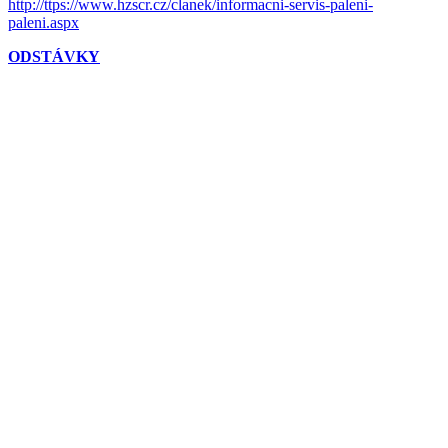
http://ttps://www.hzscr.cz/clanek/informacni-servis-paleni-
paleni.aspx
ODSTÁVKY