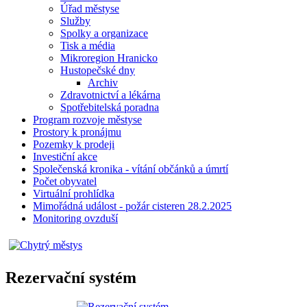
Úřad městyse
Služby
Spolky a organizace
Tisk a média
Mikroregion Hranicko
Hustopečské dny
Archiv
Zdravotnictví a lékárna
Spotřebitelská poradna
Program rozvoje městyse
Prostory k pronájmu
Pozemky k prodeji
Investiční akce
Společenská kronika - vítání občánků a úmrtí
Počet obyvatel
Virtuální prohlídka
Mimořádná událost - požár cisteren 28.2.2025
Monitoring ovzduší
Rezervační systém