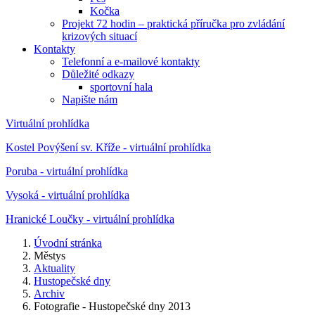
Kočka
Projekt 72 hodin – praktická příručka pro zvládání
krizových situací
Kontakty
Telefonní a e-mailové kontakty
Důležité odkazy
sportovní hala
Napište nám
Virtuální prohlídka
Kostel Povýšení sv. Kříže - virtuální prohlídka
Poruba - virtuální prohlídka
Vysoká - virtuální prohlídka
Hranické Loučky - virtuální prohlídka
Úvodní stránka
Městys
Aktuality
Hustopečské dny
Archiv
Fotografie - Hustopečské dny 2013