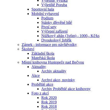
Výletiště Vysoká
Výletiště Poruba
Sportovní hala
Mobilní vybavení
Podium
Stánky dřevěné bílé
Pivní sety
Výčepní zařízení
Nůžkový altán (3x6m) - 1000,- Kč⁄ks
Dvoukolový žebřík
Zámek - informace pro návštěvníky
Školství
Základní škola
Mateřská škola
Místní knihovna Hustopeče nad Bečvou
Aktuality
Archiv aktuality
Akce
Archvi akce, novinky
Proběhlé akce
Archiv Proběhlé akce knihovny
Foto z akcí
Rok 2020
Rok 2019
Rok 2018