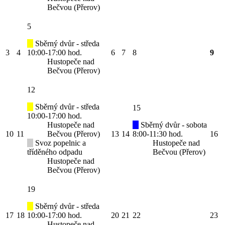
Bečvou (Přerov)
5
Sběrný dvůr - středa
3
4
10:00-17:00 hod.
6
7
8
9
Hustopeče nad
Bečvou (Přerov)
12
Sběrný dvůr - středa
15
10:00-17:00 hod.
Hustopeče nad
Sběrný dvůr - sobota
10
11
Bečvou (Přerov)
13
14
8:00-11:30 hod.
16
Svoz popelnic a
Hustopeče nad
tříděného odpadu
Bečvou (Přerov)
Hustopeče nad
Bečvou (Přerov)
19
Sběrný dvůr - středa
17
18
10:00-17:00 hod.
20
21
22
23
Hustopeče nad