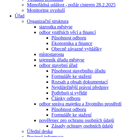
Mimořádná událost - požár cisteren 28.2.2025
Monitoring ovzduší
Úřad
Organizační struktura
starostka městyse
odbor vnitřních věcí a financí
Působnost odboru
Ekonomika a finance
Obecně závazné vyhlášky
místostarosta
tajemník úřadu městyse
odbor stavební úřad
Působnost stavebního úřadu
Formuláře ke stažení
Rozsah a obsah dokumentací
Nejdůležitější právní předpisy
Potřebuji si vyřídit
Články odboru
odbor správa majetku a životního prostředí
Působnost odboru
Formuláře ke stažení
pověřenec pro ochranu osobních údajů
Zásady ochrany osobních údajů
Úřední deska
Povinné informace