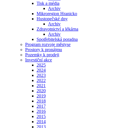
Tisk a média
Archiv
Mikroregion Hranicko
Hustopečské dny
Archiv
Zdravotnictví a lékárna
Archiv
Spotřebitelská poradna
Program rozvoje městyse
Prostory k pronájmu
Pozemky k prodeji
Investiční akce
2025
2024
2023
2022
2021
2020
2019
2018
2017
2016
2015
2014
2013