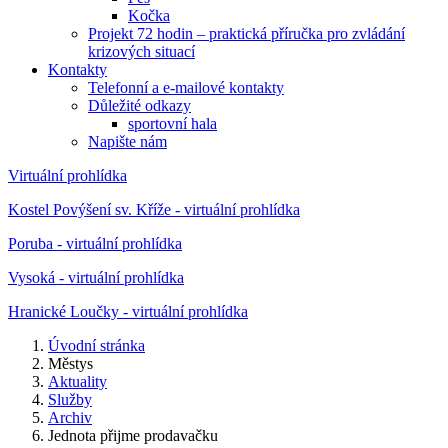
Kočka
Projekt 72 hodin – praktická příručka pro zvládání
krizových situací
Kontakty
Telefonní a e-mailové kontakty
Důležité odkazy
sportovní hala
Napište nám
Virtuální prohlídka
Kostel Povýšení sv. Kříže - virtuální prohlídka
Poruba - virtuální prohlídka
Vysoká - virtuální prohlídka
Hranické Loučky - virtuální prohlídka
Úvodní stránka
Městys
Aktuality
Služby
Archiv
Jednota přijme prodavačku