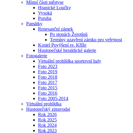
Místní části městyse
Hranické Loučky
Vysoká
Poruba
Památky
Renesanční zámek
Po stopách Žerotínů
Termíny uzavření zámku pro veřejnost
Kostel Povýšení sv. Kříže
Hustopečské heraldické galerie
Fotogalerie
Virtuální prohlídka sportovní haly
Foto 2023
Foto 2019
Foto 2018
Foto 2017
Foto 2015
Foto 2016
Foto 2005-2014
Virtuální prohlídka
Hustopečský zpravodaj
Rok 2026
Rok 2025
Rok 2024
Rok 2023