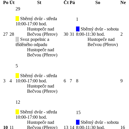
Po
Út
St
Čt
Pá
So
Ne
29
Sběrný dvůr - středa
1
10:00-17:00 hod.
Hustopeče nad
Sběrný dvůr - sobota
27
28
Bečvou (Přerov)
30
31
8:00-11:30 hod.
2
Svoz popelnic a
Hustopeče nad
tříděného odpadu
Bečvou (Přerov)
Hustopeče nad
Bečvou (Přerov)
5
Sběrný dvůr - středa
3
4
10:00-17:00 hod.
6
7
8
9
Hustopeče nad
Bečvou (Přerov)
12
Sběrný dvůr - středa
15
10:00-17:00 hod.
Hustopeče nad
Sběrný dvůr - sobota
10
11
Bečvou (Přerov)
13
14
8:00-11:30 hod.
16