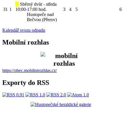
Sběrný dvůr - středa
31
1
10:00-17:00 hod.
3
4
5
6
Hustopeče nad
Bečvou (Přerov)
Kalendář svozu odpadu
Mobilní rozhlas
https://obec.mobilnirozhlas.cz/
Exporty do RSS