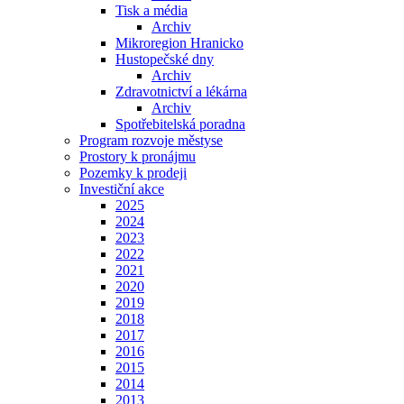
Tisk a média
Archiv
Mikroregion Hranicko
Hustopečské dny
Archiv
Zdravotnictví a lékárna
Archiv
Spotřebitelská poradna
Program rozvoje městyse
Prostory k pronájmu
Pozemky k prodeji
Investiční akce
2025
2024
2023
2022
2021
2020
2019
2018
2017
2016
2015
2014
2013