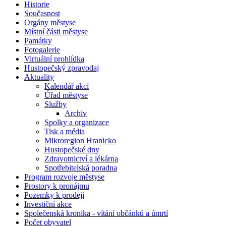
Historie
Současnost
Orgány městyse
Místní části městyse
Památky
Fotogalerie
Virtuální prohlídka
Hustopečský zpravodaj
Aktuality
Kalendář akcí
Úřad městyse
Služby
Archiv
Spolky a organizace
Tisk a média
Mikroregion Hranicko
Hustopečské dny
Zdravotnictví a lékárna
Spotřebitelská poradna
Program rozvoje městyse
Prostory k pronájmu
Pozemky k prodeji
Investiční akce
Společenská kronika - vítání občánků a úmrtí
Počet obyvatel