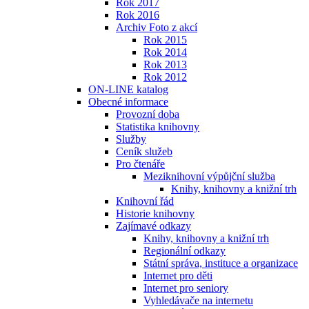
Rok 2017
Rok 2016
Archiv Foto z akcí
Rok 2015
Rok 2014
Rok 2013
Rok 2012
ON-LINE katalog
Obecné informace
Provozní doba
Statistika knihovny
Služby
Ceník služeb
Pro čtenáře
Meziknihovní výpůjční služba
Knihy, knihovny a knižní trh
Knihovní řád
Historie knihovny
Zajímavé odkazy
Knihy, knihovny a knižní trh
Regionální odkazy
Státní správa, instituce a organizace
Internet pro děti
Internet pro seniory
Vyhledávače na internetu