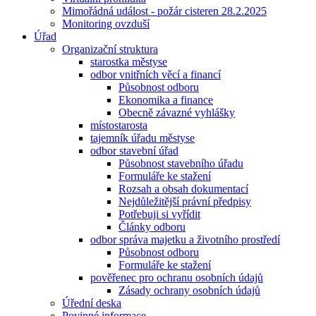
Mimořádná událost - požár cisteren 28.2.2025
Monitoring ovzduší
Úřad
Organizační struktura
starostka městyse
odbor vnitřních věcí a financí
Působnost odboru
Ekonomika a finance
Obecně závazné vyhlášky
místostarosta
tajemník úřadu městyse
odbor stavební úřad
Působnost stavebního úřadu
Formuláře ke stažení
Rozsah a obsah dokumentací
Nejdůležitější právní předpisy
Potřebuji si vyřídit
Články odboru
odbor správa majetku a životního prostředí
Působnost odboru
Formuláře ke stažení
pověřenec pro ochranu osobních údajů
Zásady ochrany osobních údajů
Úřední deska
Povinné informace