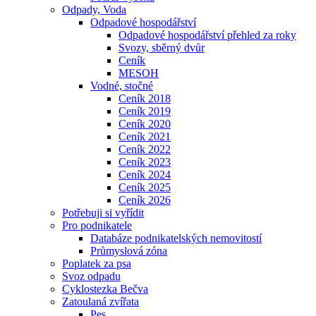
Odpady, Voda
Odpadové hospodářství
Odpadové hospodářství přehled za roky
Svozy, sběrný dvůr
Ceník
MESOH
Vodné, stočné
Ceník 2018
Ceník 2019
Ceník 2020
Ceník 2021
Ceník 2022
Ceník 2023
Ceník 2024
Ceník 2025
Ceník 2026
Potřebuji si vyřídit
Pro podnikatele
Databáze podnikatelských nemovitostí
Průmyslová zóna
Poplatek za psa
Svoz odpadu
Cyklostezka Bečva
Zatoulaná zvířata
Pes