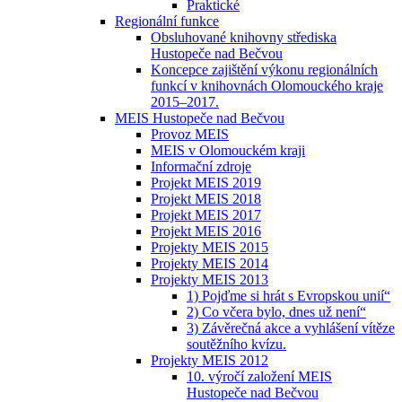
Praktické
Regionální funkce
Obsluhované knihovny střediska
Hustopeče nad Bečvou
Koncepce zajištění výkonu regionálních
funkcí v knihovnách Olomouckého kraje
2015–2017.
MEIS Hustopeče nad Bečvou
Provoz MEIS
MEIS v Olomouckém kraji
Informační zdroje
Projekt MEIS 2019
Projekt MEIS 2018
Projekt MEIS 2017
Projekt MEIS 2016
Projekty MEIS 2015
Projekty MEIS 2014
Projekty MEIS 2013
1) Pojďme si hrát s Evropskou unií“
2) Co včera bylo, dnes už není“
3) Závěrečná akce a vyhlášení vítěze
soutěžního kvízu.
Projekty MEIS 2012
10. výročí založení MEIS
Hustopeče nad Bečvou