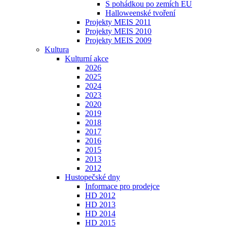
S pohádkou po zemích EU
Halloweenské tvoření
Projekty MEIS 2011
Projekty MEIS 2010
Projekty MEIS 2009
Kultura
Kulturní akce
2026
2025
2024
2023
2020
2019
2018
2017
2016
2015
2013
2012
Hustopečské dny
Informace pro prodejce
HD 2012
HD 2013
HD 2014
HD 2015