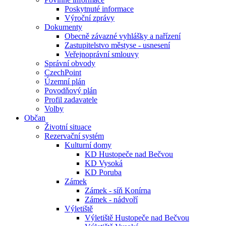
Poskytnuté informace
Výroční zprávy
Dokumenty
Obecně závazné vyhlášky a nařízení
Zastupitelstvo městyse - usnesení
Veřejnoprávní smlouvy
Správní obvody
CzechPoint
Územní plán
Povodňový plán
Profil zadavatele
Volby
Občan
Životní situace
Rezervační systém
Kulturní domy
KD Hustopeče nad Bečvou
KD Vysoká
KD Poruba
Zámek
Zámek - síň Konírna
Zámek - nádvoří
Výletiště
Výletiště Hustopeče nad Bečvou