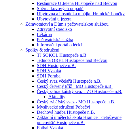
Restaurace U Jelena Hustopeče nad Bečvou
Sběrna kovových odpadů
Ubytovna a hospůdka u hájku Hranické Loučky
Ubytování u jezera
Zdravotnictví a Dům s pečovatelskou službou
Zdravotní středisko
Lékárna
Pečovatelská služba
Informační portál o lécích
Spolky & sdružení
TJ SOKOL Hustopeče n.B.
Jednota OREL Hustopeče nad Bečvou
SDH Hustopeče n.B.
SDH Vysoká
SDH Poruba
Český svaz včelařů Hustopeče n.B.
Český červený kříž - MO Hustopeče n.B.
Český zahradkářský svaz - ZO Hustopeče n.B.
Aktuality
Český rybářský svaz - MO Hustopeče n.B.
Myslivecké sdružení Pobečví
Dechová hudba Hustopeče n.B.
Základní umělecká škola Hranice - detašované
pracoviště Hustopeče n.B.
Fotbal Vysoká