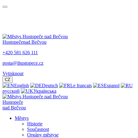
Hustopeče
nad Bečvou
+420 581 626 111
posta@ihustopece.cz
Vytisknout
CZ
English
Deutsch
Le français
Espanol
русский
Українська
Hustopeče
nad Bečvou
Městys
Historie
Současnost
Orgány městyse