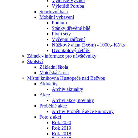
Výletiště Vysoká
Výletiště Poruba
Sportovní hala
Mobilní vybavení
Podium
Stánky dřevěné bílé
Pivní sety
Výčepní zařízení
Nůžkový altán (3x6m) - 1000,- Kč⁄ks
Dvoukolový žebřík
Zámek - informace pro návštěvníky
Školství
Základní škola
Mateřská škola
Místní knihovna Hustopeče nad Bečvou
Aktuality
Archiv aktuality
Akce
Archvi akce, novinky
Proběhlé akce
Archiv Proběhlé akce knihovny
Foto z akcí
Rok 2020
Rok 2019
Rok 2018