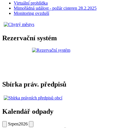
Virtuální prohlídka
Mimořádná událost - požár cisteren 28.2.2025
Monitoring ovzduší
Rezervační systém
Sbírka práv. předpisů
Kalendář odpady
Srpen
2026