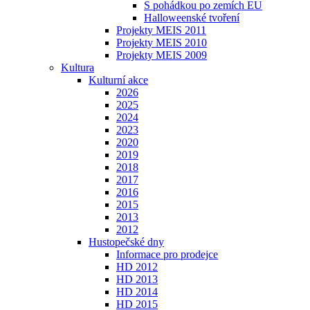
S pohádkou po zemích EU
Halloweenské tvoření
Projekty MEIS 2011
Projekty MEIS 2010
Projekty MEIS 2009
Kultura
Kulturní akce
2026
2025
2024
2023
2020
2019
2018
2017
2016
2015
2013
2012
Hustopečské dny
Informace pro prodejce
HD 2012
HD 2013
HD 2014
HD 2015