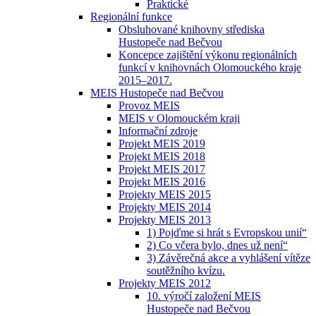
Praktické
Regionální funkce
Obsluhované knihovny střediska
Hustopeče nad Bečvou
Koncepce zajištění výkonu regionálních
funkcí v knihovnách Olomouckého kraje
2015–2017.
MEIS Hustopeče nad Bečvou
Provoz MEIS
MEIS v Olomouckém kraji
Informační zdroje
Projekt MEIS 2019
Projekt MEIS 2018
Projekt MEIS 2017
Projekt MEIS 2016
Projekty MEIS 2015
Projekty MEIS 2014
Projekty MEIS 2013
1) Pojďme si hrát s Evropskou unií“
2) Co včera bylo, dnes už není“
3) Závěrečná akce a vyhlášení vítěze
soutěžního kvízu.
Projekty MEIS 2012
10. výročí založení MEIS
Hustopeče nad Bečvou