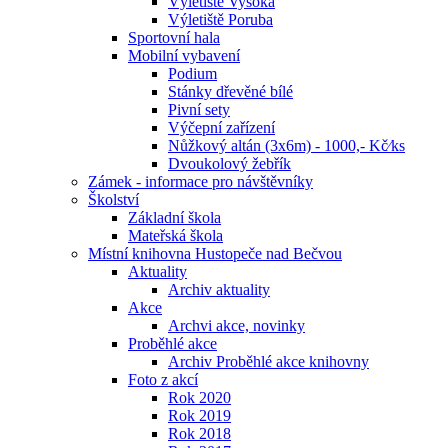
Výletiště Vysoká
Výletiště Poruba
Sportovní hala
Mobilní vybavení
Podium
Stánky dřevěné bílé
Pivní sety
Výčepní zařízení
Nůžkový altán (3x6m) - 1000,- Kč⁄ks
Dvoukolový žebřík
Zámek - informace pro návštěvníky
Školství
Základní škola
Mateřská škola
Místní knihovna Hustopeče nad Bečvou
Aktuality
Archiv aktuality
Akce
Archvi akce, novinky
Proběhlé akce
Archiv Proběhlé akce knihovny
Foto z akcí
Rok 2020
Rok 2019
Rok 2018