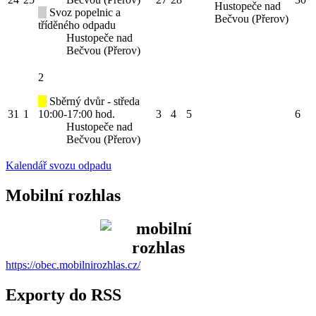
Hustopeče nad
Svoz popelnic a
Bečvou (Přerov)
tříděného odpadu
Hustopeče nad
Bečvou (Přerov)
2
Sběrný dvůr - středa
31
1
10:00-17:00 hod.
3
4
5
6
Hustopeče nad
Bečvou (Přerov)
Kalendář svozu odpadu
Mobilní rozhlas
https://obec.mobilnirozhlas.cz/
Exporty do RSS