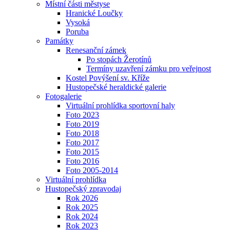
Místní části městyse
Hranické Loučky
Vysoká
Poruba
Památky
Renesanční zámek
Po stopách Žerotínů
Termíny uzavření zámku pro veřejnost
Kostel Povýšení sv. Kříže
Hustopečské heraldické galerie
Fotogalerie
Virtuální prohlídka sportovní haly
Foto 2023
Foto 2019
Foto 2018
Foto 2017
Foto 2015
Foto 2016
Foto 2005-2014
Virtuální prohlídka
Hustopečský zpravodaj
Rok 2026
Rok 2025
Rok 2024
Rok 2023