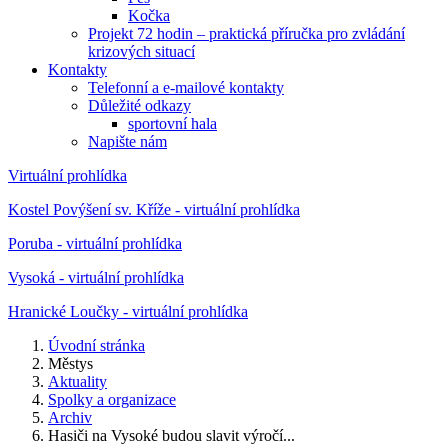
Kočka
Projekt 72 hodin – praktická příručka pro zvládání
krizových situací
Kontakty
Telefonní a e-mailové kontakty
Důležité odkazy
sportovní hala
Napište nám
Virtuální prohlídka
Kostel Povýšení sv. Kříže - virtuální prohlídka
Poruba - virtuální prohlídka
Vysoká - virtuální prohlídka
Hranické Loučky - virtuální prohlídka
Úvodní stránka
Městys
Aktuality
Spolky a organizace
Archiv
Hasiči na Vysoké budou slavit výročí...