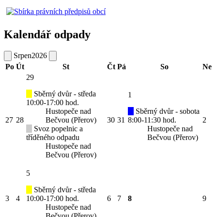
Kalendář odpady
Srpen
2026
Po
Út
St
Čt
Pá
So
Ne
29
Sběrný dvůr - středa
1
10:00-17:00 hod.
Hustopeče nad
Sběrný dvůr - sobota
27
28
Bečvou (Přerov)
30
31
8:00-11:30 hod.
2
Svoz popelnic a
Hustopeče nad
tříděného odpadu
Bečvou (Přerov)
Hustopeče nad
Bečvou (Přerov)
5
Sběrný dvůr - středa
3
4
10:00-17:00 hod.
6
7
8
9
Hustopeče nad
Bečvou (Přerov)