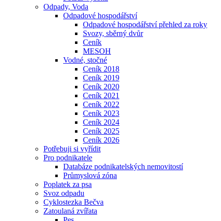
Odpady, Voda
Odpadové hospodářství
Odpadové hospodářství přehled za roky
Svozy, sběrný dvůr
Ceník
MESOH
Vodné, stočné
Ceník 2018
Ceník 2019
Ceník 2020
Ceník 2021
Ceník 2022
Ceník 2023
Ceník 2024
Ceník 2025
Ceník 2026
Potřebuji si vyřídit
Pro podnikatele
Databáze podnikatelských nemovitostí
Průmyslová zóna
Poplatek za psa
Svoz odpadu
Cyklostezka Bečva
Zatoulaná zvířata
Pes