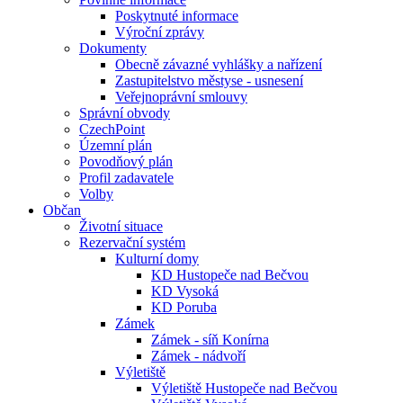
Poskytnuté informace
Výroční zprávy
Dokumenty
Obecně závazné vyhlášky a nařízení
Zastupitelstvo městyse - usnesení
Veřejnoprávní smlouvy
Správní obvody
CzechPoint
Územní plán
Povodňový plán
Profil zadavatele
Volby
Občan
Životní situace
Rezervační systém
Kulturní domy
KD Hustopeče nad Bečvou
KD Vysoká
KD Poruba
Zámek
Zámek - síň Konírna
Zámek - nádvoří
Výletiště
Výletiště Hustopeče nad Bečvou