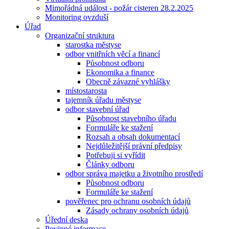
Mimořádná událost - požár cisteren 28.2.2025
Monitoring ovzduší
Úřad
Organizační struktura
starostka městyse
odbor vnitřních věcí a financí
Působnost odboru
Ekonomika a finance
Obecně závazné vyhlášky
místostarosta
tajemník úřadu městyse
odbor stavební úřad
Působnost stavebního úřadu
Formuláře ke stažení
Rozsah a obsah dokumentací
Nejdůležitější právní předpisy
Potřebuji si vyřídit
Články odboru
odbor správa majetku a životního prostředí
Působnost odboru
Formuláře ke stažení
pověřenec pro ochranu osobních údajů
Zásady ochrany osobních údajů
Úřední deska
Povinné informace