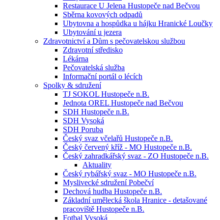
Restaurace U Jelena Hustopeče nad Bečvou
Sběrna kovových odpadů
Ubytovna a hospůdka u hájku Hranické Loučky
Ubytování u jezera
Zdravotnictví a Dům s pečovatelskou službou
Zdravotní středisko
Lékárna
Pečovatelská služba
Informační portál o lécích
Spolky & sdružení
TJ SOKOL Hustopeče n.B.
Jednota OREL Hustopeče nad Bečvou
SDH Hustopeče n.B.
SDH Vysoká
SDH Poruba
Český svaz včelařů Hustopeče n.B.
Český červený kříž - MO Hustopeče n.B.
Český zahradkářský svaz - ZO Hustopeče n.B.
Aktuality
Český rybářský svaz - MO Hustopeče n.B.
Myslivecké sdružení Pobečví
Dechová hudba Hustopeče n.B.
Základní umělecká škola Hranice - detašované
pracoviště Hustopeče n.B.
Fotbal Vysoká