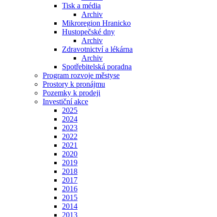
Tisk a média
Archiv
Mikroregion Hranicko
Hustopečské dny
Archiv
Zdravotnictví a lékárna
Archiv
Spotřebitelská poradna
Program rozvoje městyse
Prostory k pronájmu
Pozemky k prodeji
Investiční akce
2025
2024
2023
2022
2021
2020
2019
2018
2017
2016
2015
2014
2013