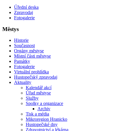
Úřední deska
Zpravodaj
Fotogalerie
Městys
Historie
Současnost
Orgány městyse
Místní části městyse
Památky
Fotogalerie
Virtuální prohlídka
Hustopečský zpravodaj
Aktuality
Kalendář akcí
Úřad městyse
Služby
Spolky a organizace
Archiv
Tisk a média
Mikroregion Hranicko
Hustopečské dny
Zdravotnictví a lékárna