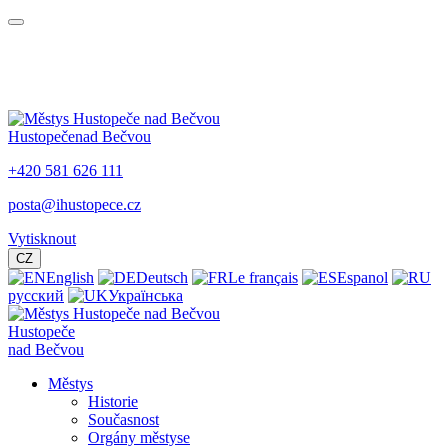
Hustopeče
nad Bečvou
+420 581 626 111
posta@ihustopece.cz
Vytisknout
CZ
English
Deutsch
Le français
Espanol
русский
Українська
Hustopeče
nad Bečvou
Městys
Historie
Současnost
Orgány městyse