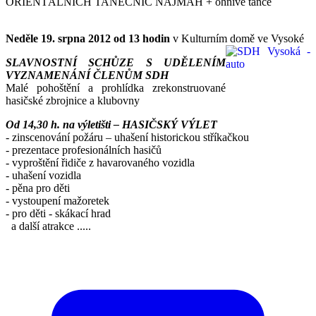
ORIENTÁLNÍCH TANEČNIC NAJMAH + ohnivé tance
Neděle 19. srpna 2012 od 13 hodin
v Kulturním domě ve Vysoké
SLAVNOSTNÍ SCHŮZE S UDĚLENÍM
VYZNAMENÁNÍ ČLENŮM
SDH
Malé pohoštění a prohlídka zrekonstruované
hasičské zbrojnice a klubovny
Od 14,30 h. na výletišti
– HASIČSKÝ VÝLET
- zinscenování požáru – uhašení historickou stříkačkou
- prezentace profesionálních hasičů
- vyproštění řidiče z havarovaného vozidla
- uhašení vozidla
- pěna pro děti
- vystoupení mažoretek
- pro děti - skákací hrad
a další atrakce .....