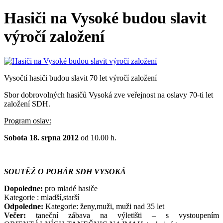
Hasiči na Vysoké budou slavit
výročí založení
Vysočtí hasiči budou slavit 70 let výročí založení
Sbor dobrovolných hasičů Vysoká zve veřejnost na oslavy 70-ti let
založení SDH.
Program oslav:
Sobota 18. srpna 2012
od 10.00 h.
SOUTĚŽ O POHÁR SDH VYSOKÁ
Dopoledne:
pro mladé hasiče
Kategorie : mladší,starší
Odpoledne:
Kategorie: ženy,muži, muži nad 35 let
Večer:
taneční zábava na výletišti – s vystoupením