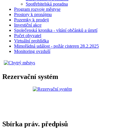
Spotřebitelská poradna
Program rozvoje městyse
Prostory k pronájmu
Pozemky k prodeji
Investiční akce
Společenská kronika - vítání občánků a úmrtí
Počet obyvatel
Virtuální prohlídka
Mimořádná událost - požár cisteren 28.2.2025
Monitoring ovzduší
Rezervační systém
Sbírka práv. předpisů