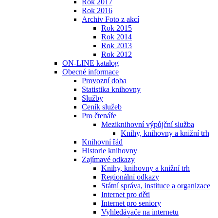
Rok 2017
Rok 2016
Archiv Foto z akcí
Rok 2015
Rok 2014
Rok 2013
Rok 2012
ON-LINE katalog
Obecné informace
Provozní doba
Statistika knihovny
Služby
Ceník služeb
Pro čtenáře
Meziknihovní výpůjční služba
Knihy, knihovny a knižní trh
Knihovní řád
Historie knihovny
Zajímavé odkazy
Knihy, knihovny a knižní trh
Regionální odkazy
Státní správa, instituce a organizace
Internet pro děti
Internet pro seniory
Vyhledávače na internetu