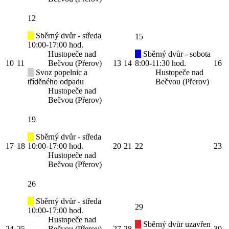
12
Sběrný dvůr - středa
15
10:00-17:00 hod.
Hustopeče nad
Sběrný dvůr - sobota
10
11
Bečvou (Přerov)
13
14
8:00-11:30 hod.
16
Svoz popelnic a
Hustopeče nad
tříděného odpadu
Bečvou (Přerov)
Hustopeče nad
Bečvou (Přerov)
19
Sběrný dvůr - středa
17
18
10:00-17:00 hod.
20
21
22
23
Hustopeče nad
Bečvou (Přerov)
26
Sběrný dvůr - středa
29
10:00-17:00 hod.
Hustopeče nad
Sběrný dvůr uzavřen
24
25
Bečvou (Přerov)
27
28
30