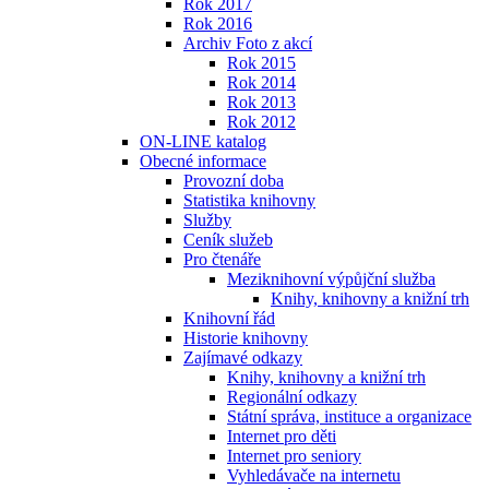
Rok 2017
Rok 2016
Archiv Foto z akcí
Rok 2015
Rok 2014
Rok 2013
Rok 2012
ON-LINE katalog
Obecné informace
Provozní doba
Statistika knihovny
Služby
Ceník služeb
Pro čtenáře
Meziknihovní výpůjční služba
Knihy, knihovny a knižní trh
Knihovní řád
Historie knihovny
Zajímavé odkazy
Knihy, knihovny a knižní trh
Regionální odkazy
Státní správa, instituce a organizace
Internet pro děti
Internet pro seniory
Vyhledávače na internetu