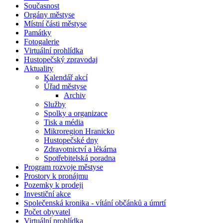
Současnost
Orgány městyse
Místní části městyse
Památky
Fotogalerie
Virtuální prohlídka
Hustopečský zpravodaj
Aktuality
Kalendář akcí
Úřad městyse
Archiv
Služby
Spolky a organizace
Tisk a média
Mikroregion Hranicko
Hustopečské dny
Zdravotnictví a lékárna
Spotřebitelská poradna
Program rozvoje městyse
Prostory k pronájmu
Pozemky k prodeji
Investiční akce
Společenská kronika - vítání občánků a úmrtí
Počet obyvatel
Virtuální prohlídka