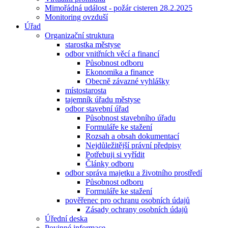
Mimořádná událost - požár cisteren 28.2.2025
Monitoring ovzduší
Úřad
Organizační struktura
starostka městyse
odbor vnitřních věcí a financí
Působnost odboru
Ekonomika a finance
Obecně závazné vyhlášky
místostarosta
tajemník úřadu městyse
odbor stavební úřad
Působnost stavebního úřadu
Formuláře ke stažení
Rozsah a obsah dokumentací
Nejdůležitější právní předpisy
Potřebuji si vyřídit
Články odboru
odbor správa majetku a životního prostředí
Působnost odboru
Formuláře ke stažení
pověřenec pro ochranu osobních údajů
Zásady ochrany osobních údajů
Úřední deska
Povinné informace