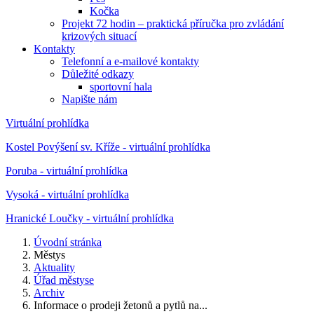
Kočka
Projekt 72 hodin – praktická příručka pro zvládání
krizových situací
Kontakty
Telefonní a e-mailové kontakty
Důležité odkazy
sportovní hala
Napište nám
Virtuální prohlídka
Kostel Povýšení sv. Kříže - virtuální prohlídka
Poruba - virtuální prohlídka
Vysoká - virtuální prohlídka
Hranické Loučky - virtuální prohlídka
Úvodní stránka
Městys
Aktuality
Úřad městyse
Archiv
Informace o prodeji žetonů a pytlů na...