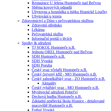
Restaurace U Jelena Hustopeče nad Bečvou
Sběrna kovových odpadů
Ubytovna a hospůdka u hájku Hranické Loučky
Ubytování u jezera
Zdravotnictví a Dům s pečovatelskou službou
Zdravotní středisko
Lékárna
Pečovatelská služba
Informační portál o lécích
Spolky & sdružení
TJ SOKOL Hustopeče n.B.
Jednota OREL Hustopeče nad Bečvou
SDH Hustopeče n.B.
SDH Vysoká
SDH Poruba
Český svaz včelařů Hustopeče n.B.
Český červený kříž - MO Hustopeče n.B.
Český zahradkářský svaz - ZO Hustopeče n.B.
Aktuality
Český rybářský svaz - MO Hustopeče n.B.
Myslivecké sdružení Pobečví
Dechová hudba Hustopeče n.B.
Základní umělecká škola Hranice - detašované
pracoviště Hustopeče n.B.
Fotbal Vysoká