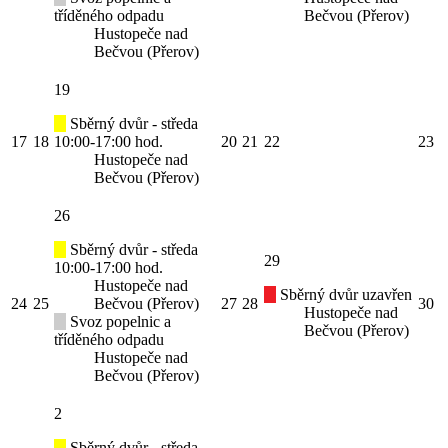
tříděného odpadu
Bečvou (Přerov)
Hustopeče nad
Bečvou (Přerov)
19
Sběrný dvůr - středa
17
18
10:00-17:00 hod.
20
21
22
23
Hustopeče nad
Bečvou (Přerov)
26
Sběrný dvůr - středa
29
10:00-17:00 hod.
Hustopeče nad
Sběrný dvůr uzavřen
24
25
Bečvou (Přerov)
27
28
30
Hustopeče nad
Svoz popelnic a
Bečvou (Přerov)
tříděného odpadu
Hustopeče nad
Bečvou (Přerov)
2
Sběrný dvůr - středa