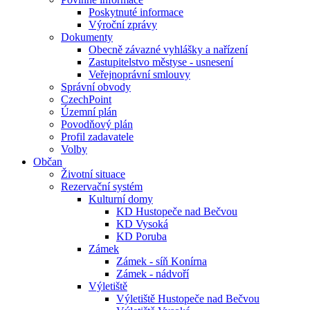
Poskytnuté informace
Výroční zprávy
Dokumenty
Obecně závazné vyhlášky a nařízení
Zastupitelstvo městyse - usnesení
Veřejnoprávní smlouvy
Správní obvody
CzechPoint
Územní plán
Povodňový plán
Profil zadavatele
Volby
Občan
Životní situace
Rezervační systém
Kulturní domy
KD Hustopeče nad Bečvou
KD Vysoká
KD Poruba
Zámek
Zámek - síň Konírna
Zámek - nádvoří
Výletiště
Výletiště Hustopeče nad Bečvou