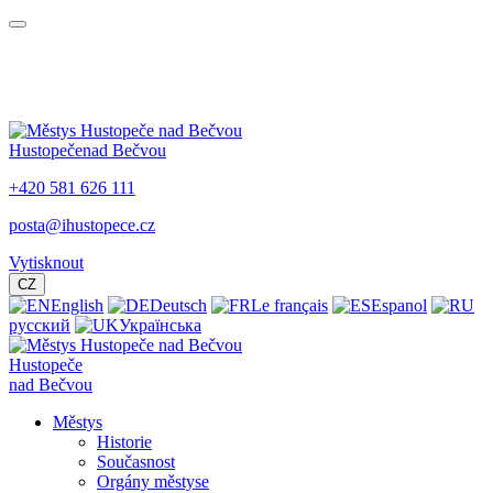
Hustopeče
nad Bečvou
+420 581 626 111
posta@ihustopece.cz
Vytisknout
CZ
English
Deutsch
Le français
Espanol
русский
Українська
Hustopeče
nad Bečvou
Městys
Historie
Současnost
Orgány městyse