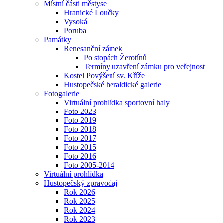
Místní části městyse
Hranické Loučky
Vysoká
Poruba
Památky
Renesanční zámek
Po stopách Žerotínů
Termíny uzavření zámku pro veřejnost
Kostel Povýšení sv. Kříže
Hustopečské heraldické galerie
Fotogalerie
Virtuální prohlídka sportovní haly
Foto 2023
Foto 2019
Foto 2018
Foto 2017
Foto 2015
Foto 2016
Foto 2005-2014
Virtuální prohlídka
Hustopečský zpravodaj
Rok 2026
Rok 2025
Rok 2024
Rok 2023