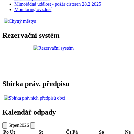
Mimořádná událost - požár cisteren 28.2.2025
Monitoring ovzduší
Rezervační systém
Sbírka práv. předpisů
Kalendář odpady
Srpen
2026
Po
Út
St
Čt
Pá
So
Ne