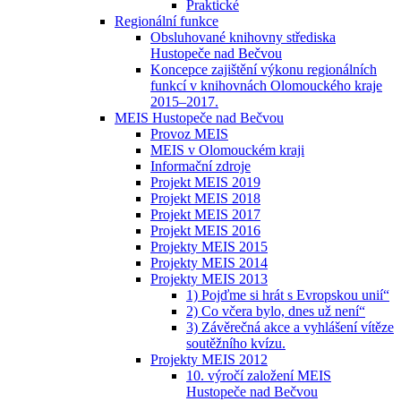
Praktické
Regionální funkce
Obsluhované knihovny střediska
Hustopeče nad Bečvou
Koncepce zajištění výkonu regionálních
funkcí v knihovnách Olomouckého kraje
2015–2017.
MEIS Hustopeče nad Bečvou
Provoz MEIS
MEIS v Olomouckém kraji
Informační zdroje
Projekt MEIS 2019
Projekt MEIS 2018
Projekt MEIS 2017
Projekt MEIS 2016
Projekty MEIS 2015
Projekty MEIS 2014
Projekty MEIS 2013
1) Pojďme si hrát s Evropskou unií“
2) Co včera bylo, dnes už není“
3) Závěrečná akce a vyhlášení vítěze
soutěžního kvízu.
Projekty MEIS 2012
10. výročí založení MEIS
Hustopeče nad Bečvou