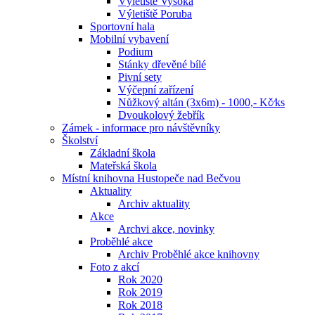
Výletiště Vysoká
Výletiště Poruba
Sportovní hala
Mobilní vybavení
Podium
Stánky dřevěné bílé
Pivní sety
Výčepní zařízení
Nůžkový altán (3x6m) - 1000,- Kč⁄ks
Dvoukolový žebřík
Zámek - informace pro návštěvníky
Školství
Základní škola
Mateřská škola
Místní knihovna Hustopeče nad Bečvou
Aktuality
Archiv aktuality
Akce
Archvi akce, novinky
Proběhlé akce
Archiv Proběhlé akce knihovny
Foto z akcí
Rok 2020
Rok 2019
Rok 2018