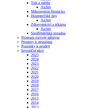
Tisk a média
Archiv
Mikroregion Hranicko
Hustopečské dny
Archiv
Zdravotnictví a lékárna
Archiv
Spotřebitelská poradna
Program rozvoje městyse
Prostory k pronájmu
Pozemky k prodeji
Investiční akce
2025
2024
2023
2022
2021
2020
2019
2018
2017
2016
2015
2014
2013