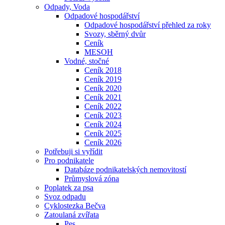
Odpady, Voda
Odpadové hospodářství
Odpadové hospodářství přehled za roky
Svozy, sběrný dvůr
Ceník
MESOH
Vodné, stočné
Ceník 2018
Ceník 2019
Ceník 2020
Ceník 2021
Ceník 2022
Ceník 2023
Ceník 2024
Ceník 2025
Ceník 2026
Potřebuji si vyřídit
Pro podnikatele
Databáze podnikatelských nemovitostí
Průmyslová zóna
Poplatek za psa
Svoz odpadu
Cyklostezka Bečva
Zatoulaná zvířata
Pes