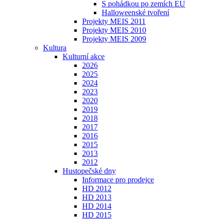
S pohádkou po zemích EU
Halloweenské tvoření
Projekty MEIS 2011
Projekty MEIS 2010
Projekty MEIS 2009
Kultura
Kulturní akce
2026
2025
2024
2023
2020
2019
2018
2017
2016
2015
2013
2012
Hustopečské dny
Informace pro prodejce
HD 2012
HD 2013
HD 2014
HD 2015