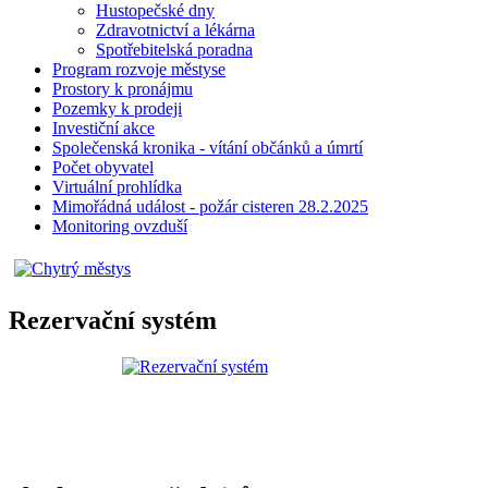
Hustopečské dny
Zdravotnictví a lékárna
Spotřebitelská poradna
Program rozvoje městyse
Prostory k pronájmu
Pozemky k prodeji
Investiční akce
Společenská kronika - vítání občánků a úmrtí
Počet obyvatel
Virtuální prohlídka
Mimořádná událost - požár cisteren 28.2.2025
Monitoring ovzduší
Rezervační systém