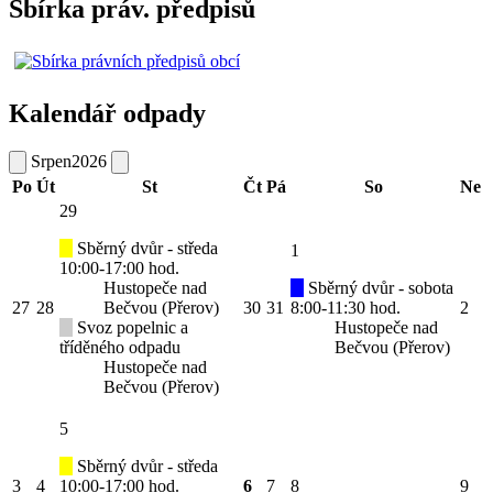
Sbírka práv. předpisů
Kalendář odpady
Srpen
2026
Po
Út
St
Čt
Pá
So
Ne
29
Sběrný dvůr - středa
1
10:00-17:00 hod.
Hustopeče nad
Sběrný dvůr - sobota
27
28
Bečvou (Přerov)
30
31
8:00-11:30 hod.
2
Svoz popelnic a
Hustopeče nad
tříděného odpadu
Bečvou (Přerov)
Hustopeče nad
Bečvou (Přerov)
5
Sběrný dvůr - středa
3
4
10:00-17:00 hod.
6
7
8
9