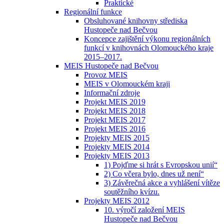
Praktické
Regionální funkce
Obsluhované knihovny střediska
Hustopeče nad Bečvou
Koncepce zajištění výkonu regionálních
funkcí v knihovnách Olomouckého kraje
2015–2017.
MEIS Hustopeče nad Bečvou
Provoz MEIS
MEIS v Olomouckém kraji
Informační zdroje
Projekt MEIS 2019
Projekt MEIS 2018
Projekt MEIS 2017
Projekt MEIS 2016
Projekty MEIS 2015
Projekty MEIS 2014
Projekty MEIS 2013
1) Pojďme si hrát s Evropskou unií“
2) Co včera bylo, dnes už není“
3) Závěrečná akce a vyhlášení vítěze
soutěžního kvízu.
Projekty MEIS 2012
10. výročí založení MEIS
Hustopeče nad Bečvou