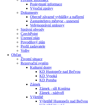
Poskytnuté informace
Výroční zprávy
Dokumenty
Obecně závazné vyhlášky a nařízení
Zastupitelstvo městyse - usnesení
Veřejnoprávní smlouvy
Správní obvody
CzechPoint
Územní plán
Povodňový plán
Profil zadavatele
Volby
Občan
Životní situace
Rezervační systém
Kulturní domy
KD Hustopeče nad Bečvou
KD Vysoká
KD Poruba
Zámek
Zámek - síň Konírna
Zámek - nádvoří
Výletiště
Výletiště Hustopeče nad Bečvou