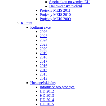
S pohádkou po zemích EU
Halloweenské tvoření
Projekty MEIS 2011
Projekty MEIS 2010
Projekty MEIS 2009
Kultura
Kulturní akce
2026
2025
2024
2023
2020
2019
2018
2017
2016
2015
2013
2012
Hustopečské dny
Informace pro prodejce
HD 2012
HD 2013
HD 2014
HD 2015