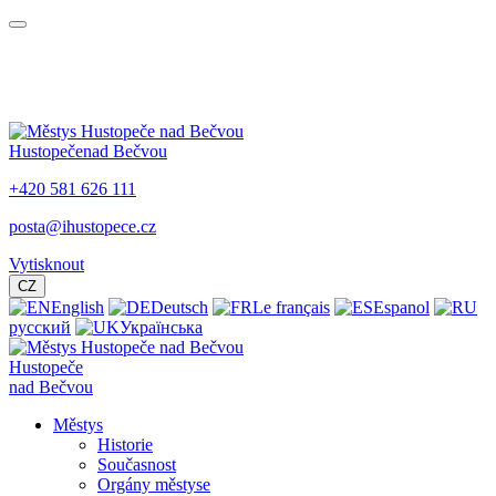
Hustopeče
nad Bečvou
+420 581 626 111
posta@ihustopece.cz
Vytisknout
CZ
English
Deutsch
Le français
Espanol
русский
Українська
Hustopeče
nad Bečvou
Městys
Historie
Současnost
Orgány městyse