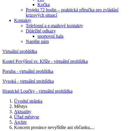
Kočka
Projekt 72 hodin – praktická příručka pro zvládání
krizových situací
Kontakty
Telefonní a e-mailové kontakty
Důležité odkazy
sportovní hala
Napište nám
Virtuální prohlídka
Kostel Povýšení sv. Kříže - virtuální prohlídka
Poruba - virtuální prohlídka
Vysoká - virtuální prohlídka
Hranické Loučky - virtuální prohlídka
Úvodní stránka
Městys
Aktuality
Úřad městyse
Archiv
Koncem prosince nevyřídíte ani občanku,...