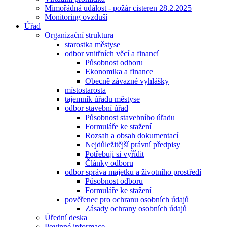
Mimořádná událost - požár cisteren 28.2.2025
Monitoring ovzduší
Úřad
Organizační struktura
starostka městyse
odbor vnitřních věcí a financí
Působnost odboru
Ekonomika a finance
Obecně závazné vyhlášky
místostarosta
tajemník úřadu městyse
odbor stavební úřad
Působnost stavebního úřadu
Formuláře ke stažení
Rozsah a obsah dokumentací
Nejdůležitější právní předpisy
Potřebuji si vyřídit
Články odboru
odbor správa majetku a životního prostředí
Působnost odboru
Formuláře ke stažení
pověřenec pro ochranu osobních údajů
Zásady ochrany osobních údajů
Úřední deska
Povinné informace