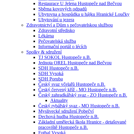
Restaurace U Jelena Hustopeče nad Bečvou
Sběrna kovových odpadů
Ubytovna a hospůdka u hájku Hranické Loučky
Ubytování u jezera
Zdravotnictví a Dům s pečovatelskou službou
Zdravotní středisko
Lékárna
Pečovatelská služba
Informační portál o lécích
Spolky & sdružení
TJ SOKOL Hustopeče n.B.
Jednota OREL Hustopeče nad Bečvou
SDH Hustopeče n.B.
SDH Vysoká
SDH Poruba
Český svaz včelařů Hustopeče n.B.
Český červený kříž - MO Hustopeče n.B.
Český zahradkářský svaz - ZO Hustopeče n.B.
Aktuality
Český rybářský svaz - MO Hustopeče n.B.
Myslivecké sdružení Pobečví
Dechová hudba Hustopeče n.B.
Základní umělecká škola Hranice - detašované
pracoviště Hustopeče n.B.
Fotbal Vysoká