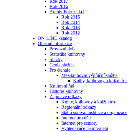
Rok 2017
Rok 2016
Archiv Foto z akcí
Rok 2015
Rok 2014
Rok 2013
Rok 2012
ON-LINE katalog
Obecné informace
Provozní doba
Statistika knihovny
Služby
Ceník služeb
Pro čtenáře
Meziknihovní výpůjční služba
Knihy, knihovny a knižní trh
Knihovní řád
Historie knihovny
Zajímavé odkazy
Knihy, knihovny a knižní trh
Regionální odkazy
Státní správa, instituce a organizace
Internet pro děti
Internet pro seniory
Vyhledávače na internetu