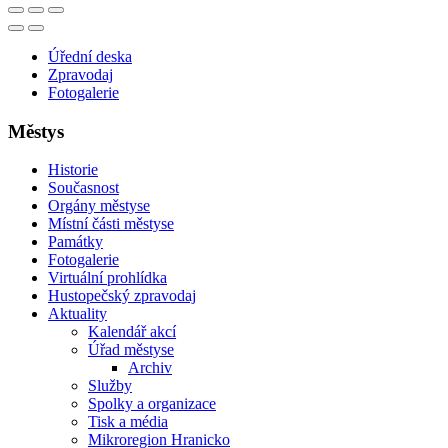
Úřední deska
Zpravodaj
Fotogalerie
Městys
Historie
Současnost
Orgány městyse
Místní části městyse
Památky
Fotogalerie
Virtuální prohlídka
Hustopečský zpravodaj
Aktuality
Kalendář akcí
Úřad městyse
Archiv
Služby
Spolky a organizace
Tisk a média
Mikroregion Hranicko