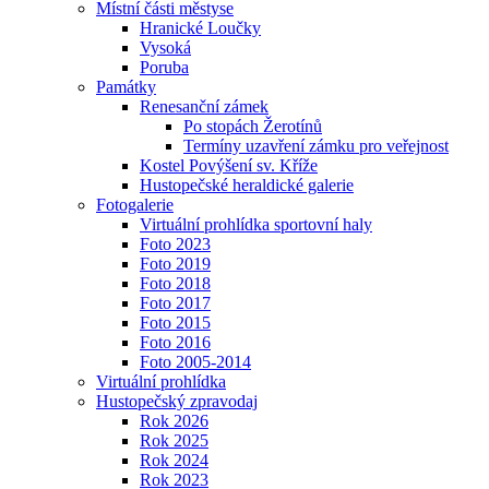
Místní části městyse
Hranické Loučky
Vysoká
Poruba
Památky
Renesanční zámek
Po stopách Žerotínů
Termíny uzavření zámku pro veřejnost
Kostel Povýšení sv. Kříže
Hustopečské heraldické galerie
Fotogalerie
Virtuální prohlídka sportovní haly
Foto 2023
Foto 2019
Foto 2018
Foto 2017
Foto 2015
Foto 2016
Foto 2005-2014
Virtuální prohlídka
Hustopečský zpravodaj
Rok 2026
Rok 2025
Rok 2024
Rok 2023