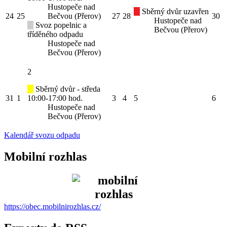
Hustopeče nad
Sběrný dvůr uzavřen
24
25
Bečvou (Přerov)
27
28
30
Hustopeče nad
Svoz popelnic a
Bečvou (Přerov)
tříděného odpadu
Hustopeče nad
Bečvou (Přerov)
2
Sběrný dvůr - středa
31
1
10:00-17:00 hod.
3
4
5
6
Hustopeče nad
Bečvou (Přerov)
Kalendář svozu odpadu
Mobilní rozhlas
https://obec.mobilnirozhlas.cz/