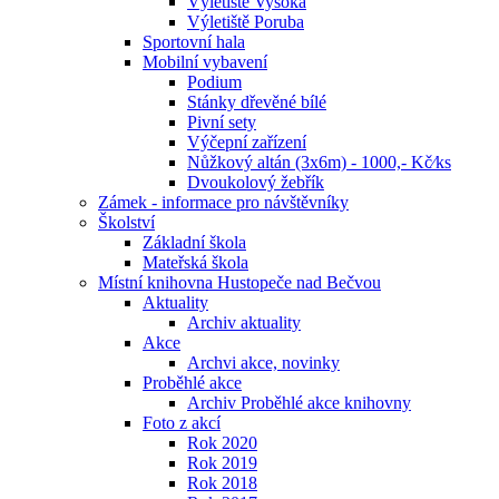
Výletiště Vysoká
Výletiště Poruba
Sportovní hala
Mobilní vybavení
Podium
Stánky dřevěné bílé
Pivní sety
Výčepní zařízení
Nůžkový altán (3x6m) - 1000,- Kč⁄ks
Dvoukolový žebřík
Zámek - informace pro návštěvníky
Školství
Základní škola
Mateřská škola
Místní knihovna Hustopeče nad Bečvou
Aktuality
Archiv aktuality
Akce
Archvi akce, novinky
Proběhlé akce
Archiv Proběhlé akce knihovny
Foto z akcí
Rok 2020
Rok 2019
Rok 2018