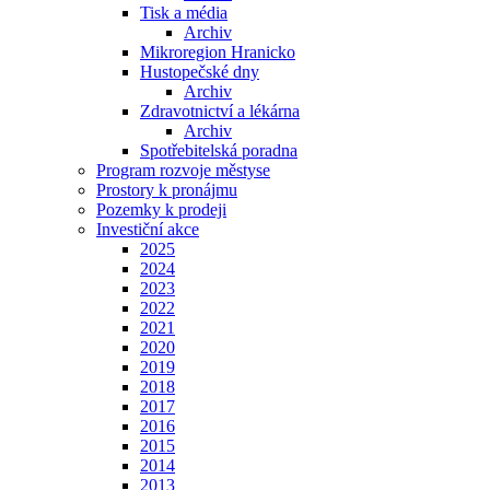
Tisk a média
Archiv
Mikroregion Hranicko
Hustopečské dny
Archiv
Zdravotnictví a lékárna
Archiv
Spotřebitelská poradna
Program rozvoje městyse
Prostory k pronájmu
Pozemky k prodeji
Investiční akce
2025
2024
2023
2022
2021
2020
2019
2018
2017
2016
2015
2014
2013