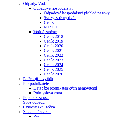
Odpady, Voda
Odpadové hospodářství
Odpadové hospodářství přehled za roky
Svozy, sběrný dvůr
Ceník
MESOH
Vodné, stočné
Ceník 2018
Ceník 2019
Ceník 2020
Ceník 2021
Ceník 2022
Ceník 2023
Ceník 2024
Ceník 2025
Ceník 2026
Potřebuji si vyřídit
Pro podnikatele
Databáze podnikatelských nemovitostí
Průmyslová zóna
Poplatek za psa
Svoz odpadu
Cyklostezka Bečva
Zatoulaná zvířata
Pes