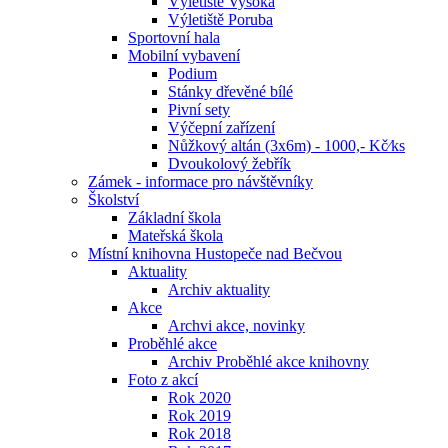
Výletiště Vysoká
Výletiště Poruba
Sportovní hala
Mobilní vybavení
Podium
Stánky dřevěné bílé
Pivní sety
Výčepní zařízení
Nůžkový altán (3x6m) - 1000,- Kč⁄ks
Dvoukolový žebřík
Zámek - informace pro návštěvníky
Školství
Základní škola
Mateřská škola
Místní knihovna Hustopeče nad Bečvou
Aktuality
Archiv aktuality
Akce
Archvi akce, novinky
Proběhlé akce
Archiv Proběhlé akce knihovny
Foto z akcí
Rok 2020
Rok 2019
Rok 2018