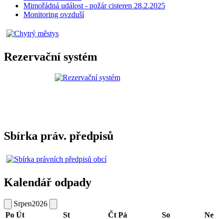
Mimořádná událost - požár cisteren 28.2.2025
Monitoring ovzduší
Rezervační systém
Sbírka práv. předpisů
Kalendář odpady
Srpen
2026
Po
Út
St
Čt
Pá
So
Ne