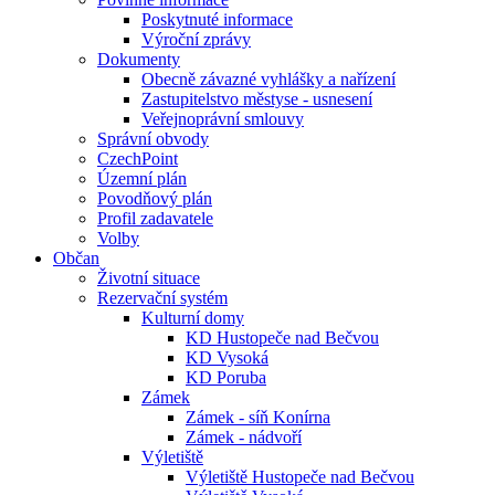
Poskytnuté informace
Výroční zprávy
Dokumenty
Obecně závazné vyhlášky a nařízení
Zastupitelstvo městyse - usnesení
Veřejnoprávní smlouvy
Správní obvody
CzechPoint
Územní plán
Povodňový plán
Profil zadavatele
Volby
Občan
Životní situace
Rezervační systém
Kulturní domy
KD Hustopeče nad Bečvou
KD Vysoká
KD Poruba
Zámek
Zámek - síň Konírna
Zámek - nádvoří
Výletiště
Výletiště Hustopeče nad Bečvou