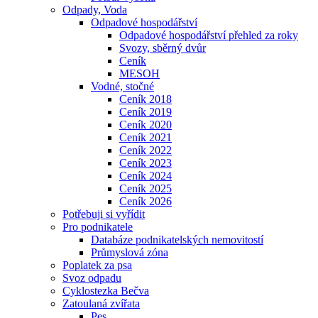
Odpady, Voda
Odpadové hospodářství
Odpadové hospodářství přehled za roky
Svozy, sběrný dvůr
Ceník
MESOH
Vodné, stočné
Ceník 2018
Ceník 2019
Ceník 2020
Ceník 2021
Ceník 2022
Ceník 2023
Ceník 2024
Ceník 2025
Ceník 2026
Potřebuji si vyřídit
Pro podnikatele
Databáze podnikatelských nemovitostí
Průmyslová zóna
Poplatek za psa
Svoz odpadu
Cyklostezka Bečva
Zatoulaná zvířata
Pes