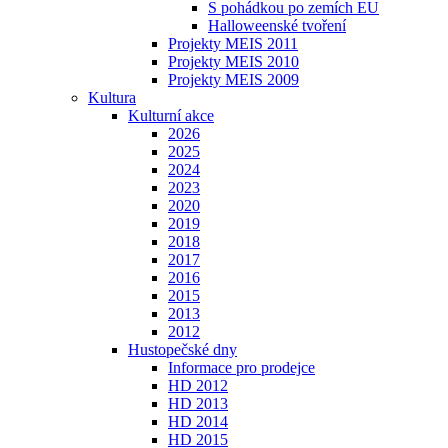
S pohádkou po zemích EU
Halloweenské tvoření
Projekty MEIS 2011
Projekty MEIS 2010
Projekty MEIS 2009
Kultura
Kulturní akce
2026
2025
2024
2023
2020
2019
2018
2017
2016
2015
2013
2012
Hustopečské dny
Informace pro prodejce
HD 2012
HD 2013
HD 2014
HD 2015