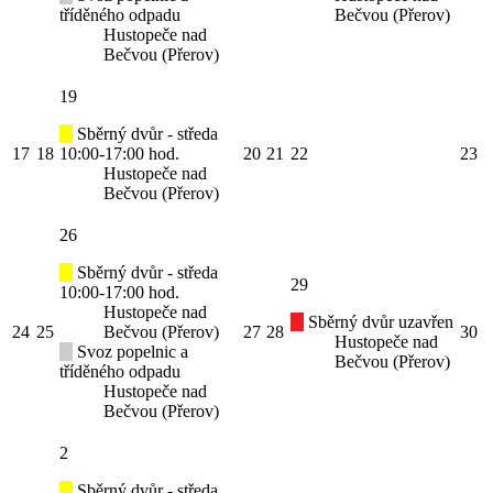
tříděného odpadu
Bečvou (Přerov)
Hustopeče nad
Bečvou (Přerov)
19
Sběrný dvůr - středa
17
18
10:00-17:00 hod.
20
21
22
23
Hustopeče nad
Bečvou (Přerov)
26
Sběrný dvůr - středa
29
10:00-17:00 hod.
Hustopeče nad
Sběrný dvůr uzavřen
24
25
Bečvou (Přerov)
27
28
30
Hustopeče nad
Svoz popelnic a
Bečvou (Přerov)
tříděného odpadu
Hustopeče nad
Bečvou (Přerov)
2
Sběrný dvůr - středa