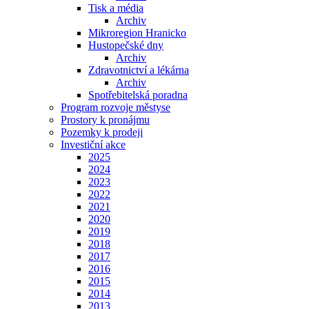
Tisk a média
Archiv
Mikroregion Hranicko
Hustopečské dny
Archiv
Zdravotnictví a lékárna
Archiv
Spotřebitelská poradna
Program rozvoje městyse
Prostory k pronájmu
Pozemky k prodeji
Investiční akce
2025
2024
2023
2022
2021
2020
2019
2018
2017
2016
2015
2014
2013