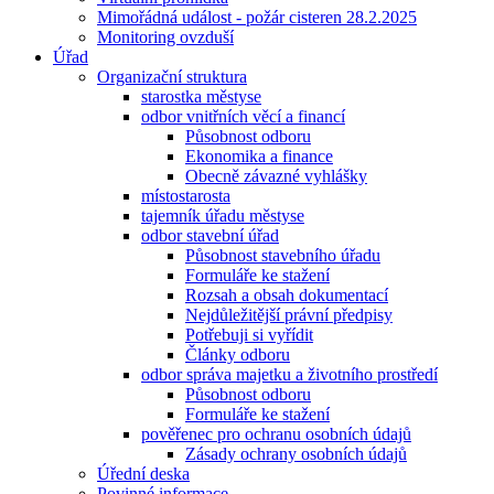
Mimořádná událost - požár cisteren 28.2.2025
Monitoring ovzduší
Úřad
Organizační struktura
starostka městyse
odbor vnitřních věcí a financí
Působnost odboru
Ekonomika a finance
Obecně závazné vyhlášky
místostarosta
tajemník úřadu městyse
odbor stavební úřad
Působnost stavebního úřadu
Formuláře ke stažení
Rozsah a obsah dokumentací
Nejdůležitější právní předpisy
Potřebuji si vyřídit
Články odboru
odbor správa majetku a životního prostředí
Působnost odboru
Formuláře ke stažení
pověřenec pro ochranu osobních údajů
Zásady ochrany osobních údajů
Úřední deska
Povinné informace