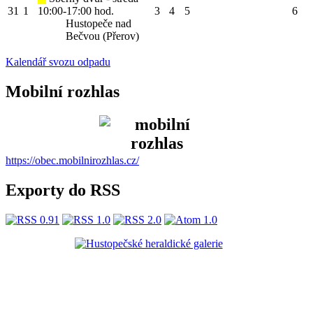
31
1
10:00-17:00 hod.
3
4
5
6
Hustopeče nad
Bečvou (Přerov)
Kalendář svozu odpadu
Mobilní rozhlas
https://obec.mobilnirozhlas.cz/
Exporty do RSS