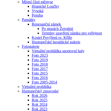
Místní části městyse
Hranické Loučky
Vysoká
Poruba
Památky
Renesanční zámek
Po stopách Žerotínů
Termíny uzavření zámku pro veřejnost
Kostel Povýšení sv. Kříže
Hustopečské heraldické galerie
Fotogalerie
Virtuální prohlídka sportovní haly
Foto 2023
Foto 2019
Foto 2018
Foto 2017
Foto 2015
Foto 2016
Foto 2005-2014
Virtuální prohlídka
Hustopečský zpravodaj
Rok 2026
Rok 2025
Rok 2024
Rok 2023