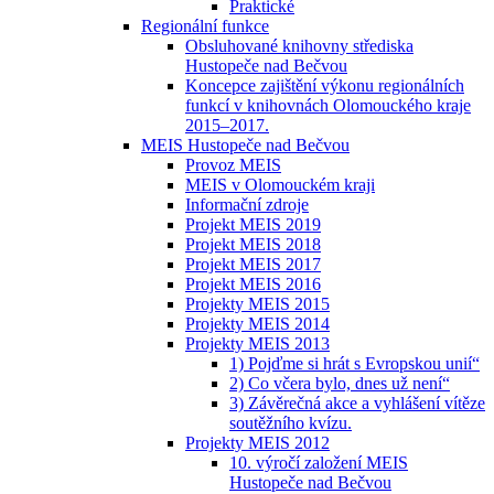
Praktické
Regionální funkce
Obsluhované knihovny střediska
Hustopeče nad Bečvou
Koncepce zajištění výkonu regionálních
funkcí v knihovnách Olomouckého kraje
2015–2017.
MEIS Hustopeče nad Bečvou
Provoz MEIS
MEIS v Olomouckém kraji
Informační zdroje
Projekt MEIS 2019
Projekt MEIS 2018
Projekt MEIS 2017
Projekt MEIS 2016
Projekty MEIS 2015
Projekty MEIS 2014
Projekty MEIS 2013
1) Pojďme si hrát s Evropskou unií“
2) Co včera bylo, dnes už není“
3) Závěrečná akce a vyhlášení vítěze
soutěžního kvízu.
Projekty MEIS 2012
10. výročí založení MEIS
Hustopeče nad Bečvou