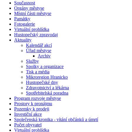
Současnost
Orgány městyse
Místní části městyse
Památky
Fotogalerie
Virtuální prohlídka
Hustopečský zpravodaj
Aktuality
Kalendář akcí
Úřad městyse
Archiv
Služby
Spolky a organizace
Tisk a média
Mikroregion Hranicko
Hustopečské dny
Zdravotnictví a lékárna
Spotřebitelská poradna
Program rozvoje městyse
Prostory k pronájmu
Pozemky k prodeji
Investiční akce
Společenská kronika - vítání občánků a úmrtí
Počet obyvatel
Virtuální prohlídka