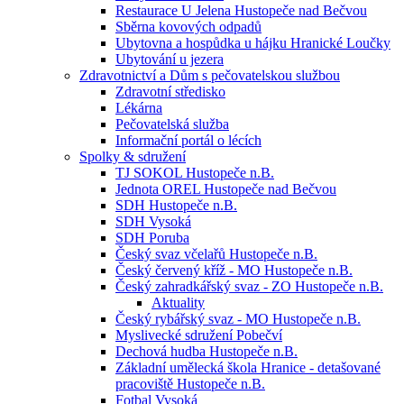
Restaurace U Jelena Hustopeče nad Bečvou
Sběrna kovových odpadů
Ubytovna a hospůdka u hájku Hranické Loučky
Ubytování u jezera
Zdravotnictví a Dům s pečovatelskou službou
Zdravotní středisko
Lékárna
Pečovatelská služba
Informační portál o lécích
Spolky & sdružení
TJ SOKOL Hustopeče n.B.
Jednota OREL Hustopeče nad Bečvou
SDH Hustopeče n.B.
SDH Vysoká
SDH Poruba
Český svaz včelařů Hustopeče n.B.
Český červený kříž - MO Hustopeče n.B.
Český zahradkářský svaz - ZO Hustopeče n.B.
Aktuality
Český rybářský svaz - MO Hustopeče n.B.
Myslivecké sdružení Pobečví
Dechová hudba Hustopeče n.B.
Základní umělecká škola Hranice - detašované
pracoviště Hustopeče n.B.
Fotbal Vysoká