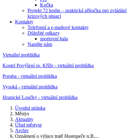
Kočka
Projekt 72 hodin – praktická příručka pro zvládání
krizových situací
Kontakty
Telefonní a e-mailové kontakty
Důležité odkazy
sportovní hala
Napište nám
Virtuální prohlídka
Kostel Povýšení sv. Kříže - virtuální prohlídka
Poruba - virtuální prohlídka
Vysoká - virtuální prohlídka
Hranické Loučky - virtuální prohlídka
Úvodní stránka
Městys
Aktuality
Úřad městyse
Archiv
Oznámení o výluce tratě Hustopeče n.B....