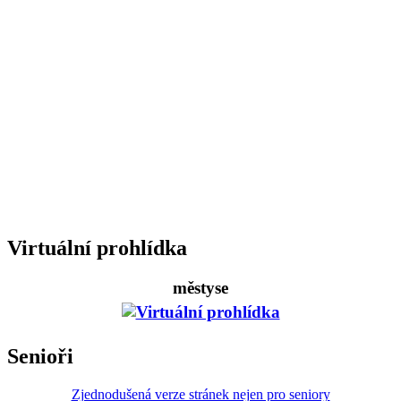
Virtuální prohlídka
městyse
Senioři
Zjednodušená verze stránek nejen pro seniory