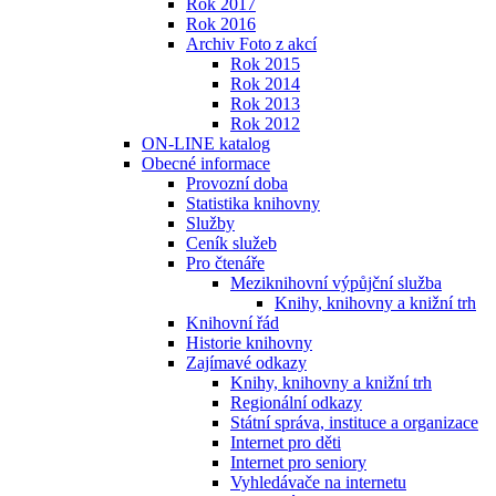
Rok 2017
Rok 2016
Archiv Foto z akcí
Rok 2015
Rok 2014
Rok 2013
Rok 2012
ON-LINE katalog
Obecné informace
Provozní doba
Statistika knihovny
Služby
Ceník služeb
Pro čtenáře
Meziknihovní výpůjční služba
Knihy, knihovny a knižní trh
Knihovní řád
Historie knihovny
Zajímavé odkazy
Knihy, knihovny a knižní trh
Regionální odkazy
Státní správa, instituce a organizace
Internet pro děti
Internet pro seniory
Vyhledávače na internetu