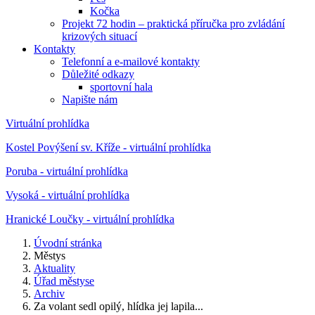
Kočka
Projekt 72 hodin – praktická příručka pro zvládání
krizových situací
Kontakty
Telefonní a e-mailové kontakty
Důležité odkazy
sportovní hala
Napište nám
Virtuální prohlídka
Kostel Povýšení sv. Kříže - virtuální prohlídka
Poruba - virtuální prohlídka
Vysoká - virtuální prohlídka
Hranické Loučky - virtuální prohlídka
Úvodní stránka
Městys
Aktuality
Úřad městyse
Archiv
Za volant sedl opilý, hlídka jej lapila...