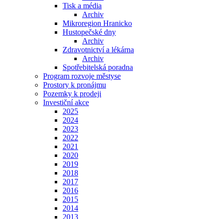
Tisk a média
Archiv
Mikroregion Hranicko
Hustopečské dny
Archiv
Zdravotnictví a lékárna
Archiv
Spotřebitelská poradna
Program rozvoje městyse
Prostory k pronájmu
Pozemky k prodeji
Investiční akce
2025
2024
2023
2022
2021
2020
2019
2018
2017
2016
2015
2014
2013