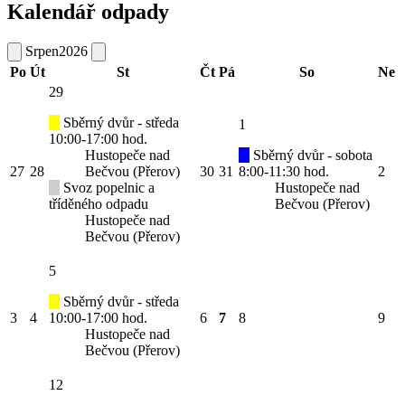
Kalendář odpady
Srpen
2026
Po
Út
St
Čt
Pá
So
Ne
29
Sběrný dvůr - středa
1
10:00-17:00 hod.
Hustopeče nad
Sběrný dvůr - sobota
27
28
Bečvou (Přerov)
30
31
8:00-11:30 hod.
2
Svoz popelnic a
Hustopeče nad
tříděného odpadu
Bečvou (Přerov)
Hustopeče nad
Bečvou (Přerov)
5
Sběrný dvůr - středa
3
4
10:00-17:00 hod.
6
7
8
9
Hustopeče nad
Bečvou (Přerov)
12