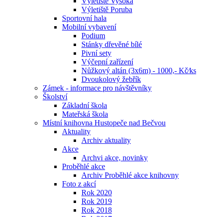
Výletiště Vysoká
Výletiště Poruba
Sportovní hala
Mobilní vybavení
Podium
Stánky dřevěné bílé
Pivní sety
Výčepní zařízení
Nůžkový altán (3x6m) - 1000,- Kč⁄ks
Dvoukolový žebřík
Zámek - informace pro návštěvníky
Školství
Základní škola
Mateřská škola
Místní knihovna Hustopeče nad Bečvou
Aktuality
Archiv aktuality
Akce
Archvi akce, novinky
Proběhlé akce
Archiv Proběhlé akce knihovny
Foto z akcí
Rok 2020
Rok 2019
Rok 2018