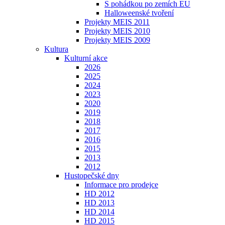
S pohádkou po zemích EU
Halloweenské tvoření
Projekty MEIS 2011
Projekty MEIS 2010
Projekty MEIS 2009
Kultura
Kulturní akce
2026
2025
2024
2023
2020
2019
2018
2017
2016
2015
2013
2012
Hustopečské dny
Informace pro prodejce
HD 2012
HD 2013
HD 2014
HD 2015