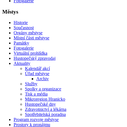
Fotogalerie
Městys
Historie
Současnost
Orgány městyse
Místní části městyse
Památky
Fotogalerie
Virtuální prohlídka
Hustopečský zpravodaj
Aktuality
Kalendář akcí
Úřad městyse
Archiv
Služby
Spolky a organizace
Tisk a média
Mikroregion Hranicko
Hustopečské dny
Zdravotnictví a lékárna
Spotřebitelská poradna
Program rozvoje městyse
Prostory k pronájmu