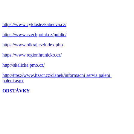
https://www.cyklostezkabecva.cz/
https://www.czechpoint.cz/public/
https://www.olkraj.cz/index.php
https://www.regionhranicko.cz/
http://skalicka.pmo.cz/
http://ttps://www.hzscr.cz/clanek/informacni-servis-paleni-
paleni.aspx
ODSTÁVKY