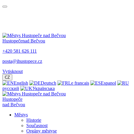
Hustopeče
nad Bečvou
+420 581 626 111
posta@ihustopece.cz
Vytisknout
CZ
English
Deutsch
Le français
Espanol
русский
Українська
Hustopeče
nad Bečvou
Městys
Historie
Současnost
Orgány městyse