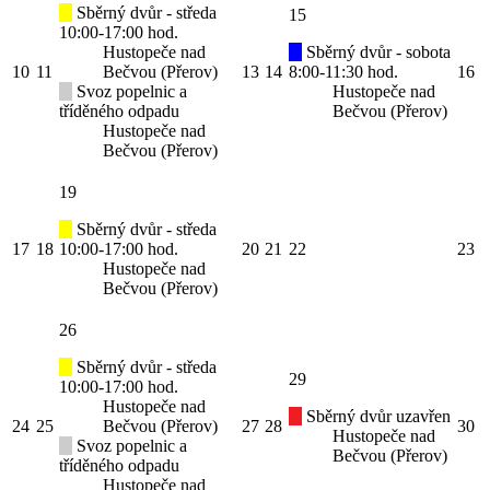
Sběrný dvůr - středa
15
10:00-17:00 hod.
Hustopeče nad
Sběrný dvůr - sobota
10
11
Bečvou (Přerov)
13
14
8:00-11:30 hod.
16
Svoz popelnic a
Hustopeče nad
tříděného odpadu
Bečvou (Přerov)
Hustopeče nad
Bečvou (Přerov)
19
Sběrný dvůr - středa
17
18
10:00-17:00 hod.
20
21
22
23
Hustopeče nad
Bečvou (Přerov)
26
Sběrný dvůr - středa
29
10:00-17:00 hod.
Hustopeče nad
Sběrný dvůr uzavřen
24
25
Bečvou (Přerov)
27
28
30
Hustopeče nad
Svoz popelnic a
Bečvou (Přerov)
tříděného odpadu
Hustopeče nad