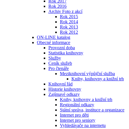
Rok 2017
Rok 2016
Archiv Foto z akcí
Rok 2015
Rok 2014
Rok 2013
Rok 2012
ON-LINE katalog
Obecné informace
Provozní doba
Statistika knihovny
Služby
Ceník služeb
Pro čtenáře
Meziknihovní výpůjční služba
Knihy, knihovny a knižní trh
Knihovní řád
Historie knihovny
Zajímavé odkazy
Knihy, knihovny a knižní trh
Regionální odkazy
Státní správa, instituce a organizace
Internet pro děti
Internet pro seniory
Vyhledávače na internetu