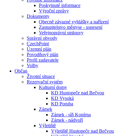
Poskytnuté informace
Výroční zprávy
Dokumenty
Obecně závazné vyhlášky a nařízení
Zastupitelstvo městyse - usnesení
Veřejnoprávní smlouvy
Správní obvody
CzechPoint
Územní plán
Povodňový plán
Profil zadavatele
Volby
Občan
Životní situace
Rezervační systém
Kulturní domy
KD Hustopeče nad Bečvou
KD Vysoká
KD Poruba
Zámek
Zámek - síň Konírna
Zámek - nádvoří
Výletiště
Výletiště Hustopeče nad Bečvou