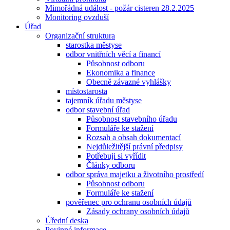
Mimořádná událost - požár cisteren 28.2.2025
Monitoring ovzduší
Úřad
Organizační struktura
starostka městyse
odbor vnitřních věcí a financí
Působnost odboru
Ekonomika a finance
Obecně závazné vyhlášky
místostarosta
tajemník úřadu městyse
odbor stavební úřad
Působnost stavebního úřadu
Formuláře ke stažení
Rozsah a obsah dokumentací
Nejdůležitější právní předpisy
Potřebuji si vyřídit
Články odboru
odbor správa majetku a životního prostředí
Působnost odboru
Formuláře ke stažení
pověřenec pro ochranu osobních údajů
Zásady ochrany osobních údajů
Úřední deska
Povinné informace