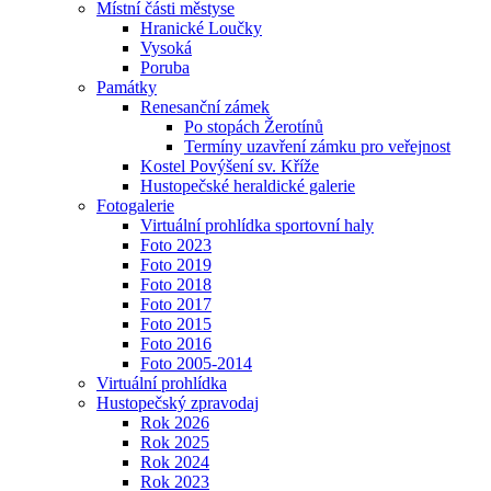
Místní části městyse
Hranické Loučky
Vysoká
Poruba
Památky
Renesanční zámek
Po stopách Žerotínů
Termíny uzavření zámku pro veřejnost
Kostel Povýšení sv. Kříže
Hustopečské heraldické galerie
Fotogalerie
Virtuální prohlídka sportovní haly
Foto 2023
Foto 2019
Foto 2018
Foto 2017
Foto 2015
Foto 2016
Foto 2005-2014
Virtuální prohlídka
Hustopečský zpravodaj
Rok 2026
Rok 2025
Rok 2024
Rok 2023