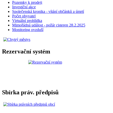
Pozemky k prodeji
Investiční akce
Společenská kronika - vítání občánků a úmrtí
Počet obyvatel
Virtuální prohlídka
Mimořádná událost - požár cisteren 28.2.2025
Monitoring ovzduší
Rezervační systém
Sbírka práv. předpisů