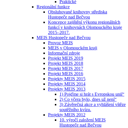
Praktické
Regionální funkce
Obsluhované knihovny střediska
Hustopeče nad Bečvou
Koncepce zajištění výkonu regionálních
funkcí v knihovnách Olomouckého kraje
2015–2017.
MEIS Hustopeče nad Bečvou
Provoz MEIS
MEIS v Olomouckém kraji
Informační zdroje
Projekt MEIS 2019
Projekt MEIS 2018
Projekt MEIS 2017
Projekt MEIS 2016
Projekty MEIS 2015
Projekty MEIS 2014
Projekty MEIS 2013
1) Pojďme si hrát s Evropskou unií“
2) Co včera bylo, dnes už není“
3) Závěrečná akce a vyhlášení vítěze
soutěžního kvízu.
Projekty MEIS 2012
10. výročí založení MEIS
Hustopeče nad Bečvou