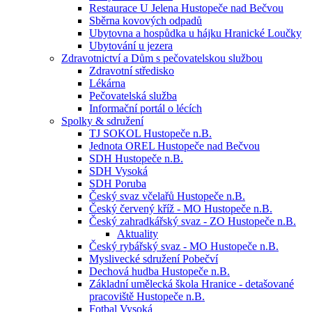
Restaurace U Jelena Hustopeče nad Bečvou
Sběrna kovových odpadů
Ubytovna a hospůdka u hájku Hranické Loučky
Ubytování u jezera
Zdravotnictví a Dům s pečovatelskou službou
Zdravotní středisko
Lékárna
Pečovatelská služba
Informační portál o lécích
Spolky & sdružení
TJ SOKOL Hustopeče n.B.
Jednota OREL Hustopeče nad Bečvou
SDH Hustopeče n.B.
SDH Vysoká
SDH Poruba
Český svaz včelařů Hustopeče n.B.
Český červený kříž - MO Hustopeče n.B.
Český zahradkářský svaz - ZO Hustopeče n.B.
Aktuality
Český rybářský svaz - MO Hustopeče n.B.
Myslivecké sdružení Pobečví
Dechová hudba Hustopeče n.B.
Základní umělecká škola Hranice - detašované
pracoviště Hustopeče n.B.
Fotbal Vysoká