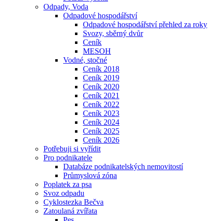
Odpady, Voda
Odpadové hospodářství
Odpadové hospodářství přehled za roky
Svozy, sběrný dvůr
Ceník
MESOH
Vodné, stočné
Ceník 2018
Ceník 2019
Ceník 2020
Ceník 2021
Ceník 2022
Ceník 2023
Ceník 2024
Ceník 2025
Ceník 2026
Potřebuji si vyřídit
Pro podnikatele
Databáze podnikatelských nemovitostí
Průmyslová zóna
Poplatek za psa
Svoz odpadu
Cyklostezka Bečva
Zatoulaná zvířata
Pes