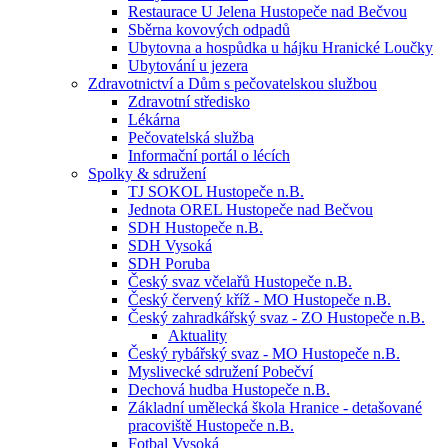
Restaurace U Jelena Hustopeče nad Bečvou
Sběrna kovových odpadů
Ubytovna a hospůdka u hájku Hranické Loučky
Ubytování u jezera
Zdravotnictví a Dům s pečovatelskou službou
Zdravotní středisko
Lékárna
Pečovatelská služba
Informační portál o lécích
Spolky & sdružení
TJ SOKOL Hustopeče n.B.
Jednota OREL Hustopeče nad Bečvou
SDH Hustopeče n.B.
SDH Vysoká
SDH Poruba
Český svaz včelařů Hustopeče n.B.
Český červený kříž - MO Hustopeče n.B.
Český zahradkářský svaz - ZO Hustopeče n.B.
Aktuality
Český rybářský svaz - MO Hustopeče n.B.
Myslivecké sdružení Pobečví
Dechová hudba Hustopeče n.B.
Základní umělecká škola Hranice - detašované
pracoviště Hustopeče n.B.
Fotbal Vysoká