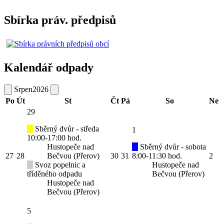
Sbírka práv. předpisů
Kalendář odpady
Srpen
2026
Po
Út
St
Čt
Pá
So
Ne
29
Sběrný dvůr - středa
1
10:00-17:00 hod.
Hustopeče nad
Sběrný dvůr - sobota
27
28
Bečvou (Přerov)
30
31
8:00-11:30 hod.
2
Svoz popelnic a
Hustopeče nad
tříděného odpadu
Bečvou (Přerov)
Hustopeče nad
Bečvou (Přerov)
5