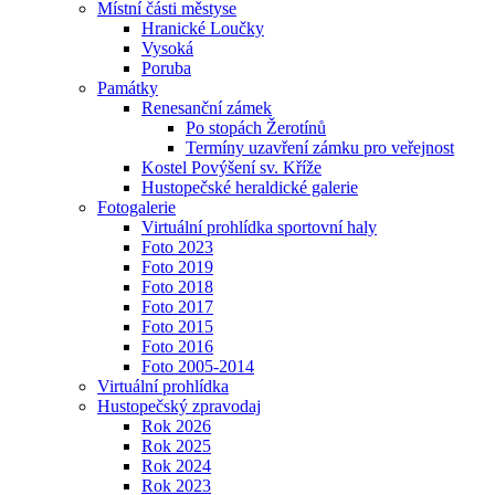
Místní části městyse
Hranické Loučky
Vysoká
Poruba
Památky
Renesanční zámek
Po stopách Žerotínů
Termíny uzavření zámku pro veřejnost
Kostel Povýšení sv. Kříže
Hustopečské heraldické galerie
Fotogalerie
Virtuální prohlídka sportovní haly
Foto 2023
Foto 2019
Foto 2018
Foto 2017
Foto 2015
Foto 2016
Foto 2005-2014
Virtuální prohlídka
Hustopečský zpravodaj
Rok 2026
Rok 2025
Rok 2024
Rok 2023