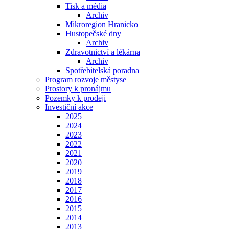
Tisk a média
Archiv
Mikroregion Hranicko
Hustopečské dny
Archiv
Zdravotnictví a lékárna
Archiv
Spotřebitelská poradna
Program rozvoje městyse
Prostory k pronájmu
Pozemky k prodeji
Investiční akce
2025
2024
2023
2022
2021
2020
2019
2018
2017
2016
2015
2014
2013