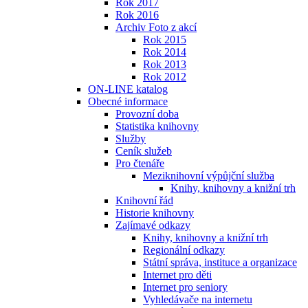
Rok 2017
Rok 2016
Archiv Foto z akcí
Rok 2015
Rok 2014
Rok 2013
Rok 2012
ON-LINE katalog
Obecné informace
Provozní doba
Statistika knihovny
Služby
Ceník služeb
Pro čtenáře
Meziknihovní výpůjční služba
Knihy, knihovny a knižní trh
Knihovní řád
Historie knihovny
Zajímavé odkazy
Knihy, knihovny a knižní trh
Regionální odkazy
Státní správa, instituce a organizace
Internet pro děti
Internet pro seniory
Vyhledávače na internetu