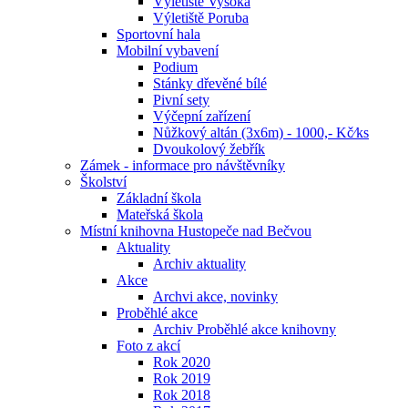
Výletiště Vysoká
Výletiště Poruba
Sportovní hala
Mobilní vybavení
Podium
Stánky dřevěné bílé
Pivní sety
Výčepní zařízení
Nůžkový altán (3x6m) - 1000,- Kč⁄ks
Dvoukolový žebřík
Zámek - informace pro návštěvníky
Školství
Základní škola
Mateřská škola
Místní knihovna Hustopeče nad Bečvou
Aktuality
Archiv aktuality
Akce
Archvi akce, novinky
Proběhlé akce
Archiv Proběhlé akce knihovny
Foto z akcí
Rok 2020
Rok 2019
Rok 2018