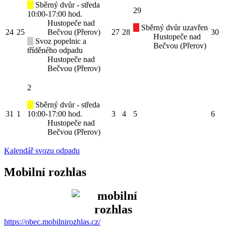
Sběrný dvůr - středa
29
10:00-17:00 hod.
Hustopeče nad
Sběrný dvůr uzavřen
24
25
Bečvou (Přerov)
27
28
30
Hustopeče nad
Svoz popelnic a
Bečvou (Přerov)
tříděného odpadu
Hustopeče nad
Bečvou (Přerov)
2
Sběrný dvůr - středa
31
1
10:00-17:00 hod.
3
4
5
6
Hustopeče nad
Bečvou (Přerov)
Kalendář svozu odpadu
Mobilní rozhlas
https://obec.mobilnirozhlas.cz/