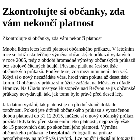
Zkontrolujte si občanky, zda
vám nekončí platnost
Zkontrolujte si občanky, zda vám nekončí platnost
Mnoha lidem letos končí platnost občanského průkazu. V letošním
roce se totiž uskutečňuje výměna občanských průkazů vydaných
v roce 2005, tedy z období hromadné výměny občanských průkazů
bez strojově čitelných údajů. Přestane platit na šest set tisíc
občanských průkazů. Podívejte se, zda mezi nimi není i ten váš.
Když si o nový nezažádáte včas, hrozí vám pokuta až deset tisíc
korun. O občanský průkaz si můžete zažádat na Městském úřadě
Hranice. Na Úřadu městyse Hustopeče nad Bečvou se již občanské
průkazy nevydávají, tak, jak tomu bylo právě před deseti lety.
Jak datum vydání, tak platnost je na přední straně dokladu
totožnosti. Pokud jste držiteli občanského průkazu s vyznačenou
dobou platnosti do 31.12.2015, můžete si o nový občanský průkaz
požádat kdykoliv před skončením jeho platnosti, nejpozději však
do 15 pracovních dnů po skončení jeho platnosti. Výměna
občanského průkazu je
bezplatná
. Fotografii na průkaz
nepotřebujete, na místě vás i vyfotí. Lze použít i digitální fotografii