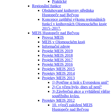
Praktické
Regionální funkce
Obsluhované knihovny střediska
Hustopeče nad Bečvou
Koncepce zajištění výkonu regionálních
funkcí v knihovnách Olomouckého kraje
2015–2017.
MEIS Hustopeče nad Bečvou
Provoz MEIS
MEIS v Olomouckém kraji
Informační zdroje
Projekt MEIS 2019
Projekt MEIS 2018
Projekt MEIS 2017
Projekt MEIS 2016
Projekty MEIS 2015
Projekty MEIS 2014
Projekty MEIS 2013
1) Pojďme si hrát s Evropskou unií“
2) Co včera bylo, dnes už není“
3) Závěrečná akce a vyhlášení vítěze
soutěžního kvízu.
Projekty MEIS 2012
10. výročí založení MEIS
Hustopeče nad Bečvou