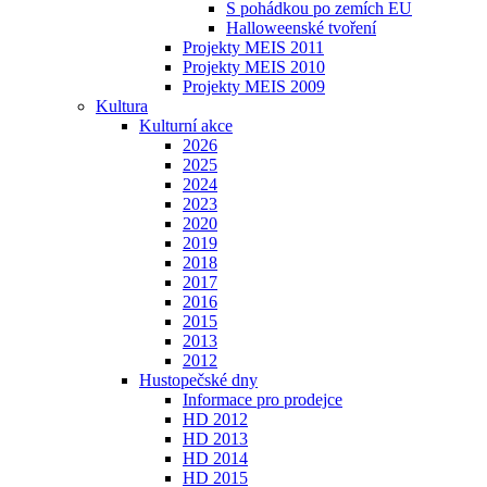
S pohádkou po zemích EU
Halloweenské tvoření
Projekty MEIS 2011
Projekty MEIS 2010
Projekty MEIS 2009
Kultura
Kulturní akce
2026
2025
2024
2023
2020
2019
2018
2017
2016
2015
2013
2012
Hustopečské dny
Informace pro prodejce
HD 2012
HD 2013
HD 2014
HD 2015