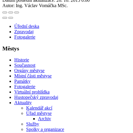
Datum poslední aktualizace:
26. 10. 2015 0:00
Autor:
Ing. Václav Vomáčka MSc.
Úřední deska
Zpravodaj
Fotogalerie
Městys
Historie
Současnost
Orgány městyse
Místní části městyse
Památky
Fotogalerie
Virtuální prohlídka
Hustopečský zpravodaj
Aktuality
Kalendář akcí
Úřad městyse
Archiv
Služby
Spolky a organizace