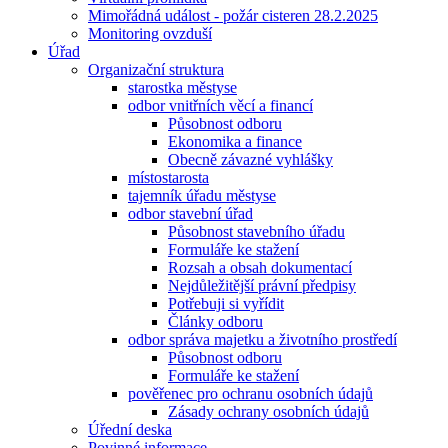
Mimořádná událost - požár cisteren 28.2.2025
Monitoring ovzduší
Úřad
Organizační struktura
starostka městyse
odbor vnitřních věcí a financí
Působnost odboru
Ekonomika a finance
Obecně závazné vyhlášky
místostarosta
tajemník úřadu městyse
odbor stavební úřad
Působnost stavebního úřadu
Formuláře ke stažení
Rozsah a obsah dokumentací
Nejdůležitější právní předpisy
Potřebuji si vyřídit
Články odboru
odbor správa majetku a životního prostředí
Působnost odboru
Formuláře ke stažení
pověřenec pro ochranu osobních údajů
Zásady ochrany osobních údajů
Úřední deska
Povinné informace