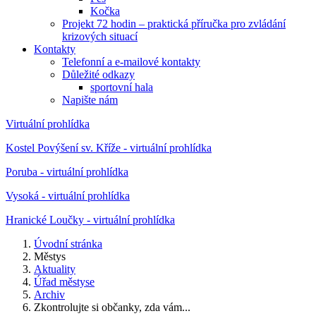
Kočka
Projekt 72 hodin – praktická příručka pro zvládání
krizových situací
Kontakty
Telefonní a e-mailové kontakty
Důležité odkazy
sportovní hala
Napište nám
Virtuální prohlídka
Kostel Povýšení sv. Kříže - virtuální prohlídka
Poruba - virtuální prohlídka
Vysoká - virtuální prohlídka
Hranické Loučky - virtuální prohlídka
Úvodní stránka
Městys
Aktuality
Úřad městyse
Archiv
Zkontrolujte si občanky, zda vám...