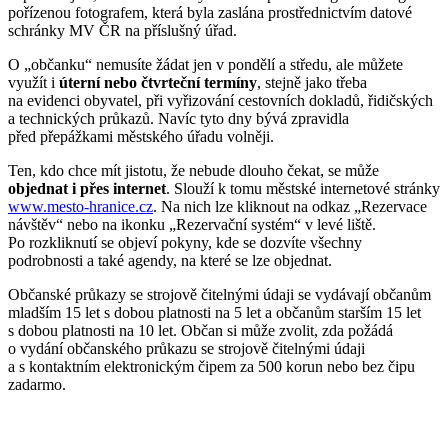
pořízenou fotografem, která byla zaslána prostřednictvím datové
schránky MV ČR na příslušný úřad.
O „občanku“ nemusíte žádat jen v pondělí a středu, ale můžete
využít i
úterní nebo čtvrteční termíny
, stejně jako třeba
na evidenci obyvatel, při vyřizování cestovních dokladů, řidičských
a technických průkazů. Navíc tyto dny bývá zpravidla
před přepážkami městského úřadu volněji.
Ten, kdo chce mít jistotu, že nebude dlouho čekat, se může
objednat i přes internet
. Slouží k tomu městské internetové stránky
www.mesto-hranice.cz
. Na nich lze kliknout na odkaz „Rezervace
návštěv“ nebo na ikonku „Rezervační systém“ v levé liště.
Po rozkliknutí se objeví pokyny, kde se dozvíte všechny
podrobnosti a také agendy, na které se lze objednat.
Občanské průkazy se strojově čitelnými údaji se vydávají občanům
mladším 15 let s dobou platnosti na 5 let a občanům starším 15 let
s dobou platnosti na 10 let. Občan si může zvolit, zda požádá
o vydání občanského průkazu se strojově čitelnými údaji
a s kontaktním elektronickým čipem
za 500 korun nebo bez čipu
zadarmo.