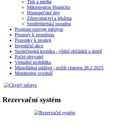
Tisk a média
Mikroregion Hranicko
Hustopečské dny
Zdravotnictví a lékárna
Spotřebitelská poradna
Program rozvoje městyse
Prostory k pronájmu
Pozemky k prodeji
Investiční akce
Společenská kronika - vítání občánků a úmrtí
Počet obyvatel
Virtuální prohlídka
Mimořádná událost - požár cisteren 28.2.2025
Monitoring ovzduší
Rezervační systém