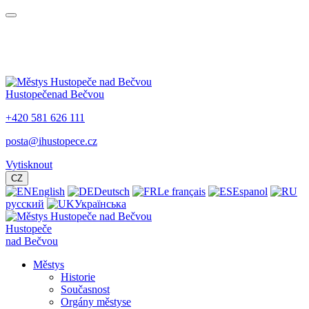
Hustopeče
nad Bečvou
+420 581 626 111
posta@ihustopece.cz
Vytisknout
CZ
English
Deutsch
Le français
Espanol
русский
Українська
Hustopeče
nad Bečvou
Městys
Historie
Současnost
Orgány městyse