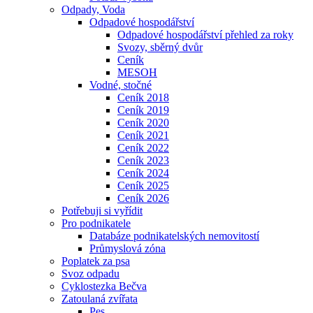
Odpady, Voda
Odpadové hospodářství
Odpadové hospodářství přehled za roky
Svozy, sběrný dvůr
Ceník
MESOH
Vodné, stočné
Ceník 2018
Ceník 2019
Ceník 2020
Ceník 2021
Ceník 2022
Ceník 2023
Ceník 2024
Ceník 2025
Ceník 2026
Potřebuji si vyřídit
Pro podnikatele
Databáze podnikatelských nemovitostí
Průmyslová zóna
Poplatek za psa
Svoz odpadu
Cyklostezka Bečva
Zatoulaná zvířata
Pes