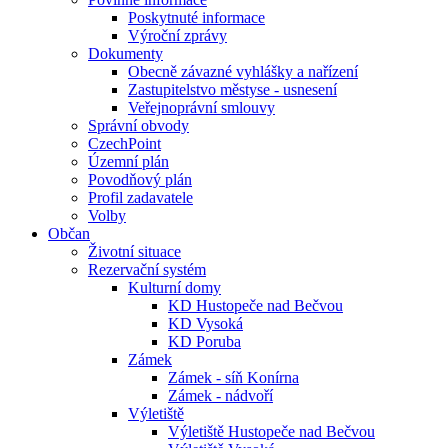
Poskytnuté informace
Výroční zprávy
Dokumenty
Obecně závazné vyhlášky a nařízení
Zastupitelstvo městyse - usnesení
Veřejnoprávní smlouvy
Správní obvody
CzechPoint
Územní plán
Povodňový plán
Profil zadavatele
Volby
Občan
Životní situace
Rezervační systém
Kulturní domy
KD Hustopeče nad Bečvou
KD Vysoká
KD Poruba
Zámek
Zámek - síň Konírna
Zámek - nádvoří
Výletiště
Výletiště Hustopeče nad Bečvou