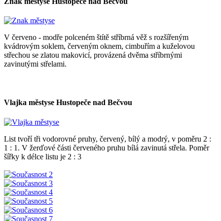
Znak městyse Hustopeče nad Bečvou
V červeno - modře polceném štítě stříbrná věž s rozšířeným
kvádrovým soklem, červeným oknem, cimbuřím a kuželovou
střechou se zlatou makovicí, provázená dvěma stříbrnými
zavinutými střelami.
Vlajka městyse Hustopeče nad Bečvou
List tvoří tři vodorovné pruhy, červený, bílý a modrý, v poměru 2 :
1 : 1. V žerďové části červeného pruhu bílá zavinutá střela. Poměr
šířky k délce listu je 2 : 3