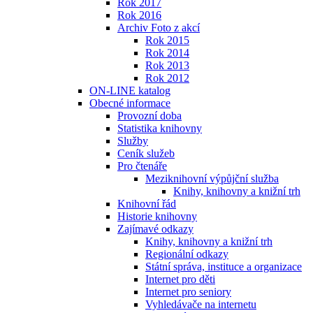
Rok 2017
Rok 2016
Archiv Foto z akcí
Rok 2015
Rok 2014
Rok 2013
Rok 2012
ON-LINE katalog
Obecné informace
Provozní doba
Statistika knihovny
Služby
Ceník služeb
Pro čtenáře
Meziknihovní výpůjční služba
Knihy, knihovny a knižní trh
Knihovní řád
Historie knihovny
Zajímavé odkazy
Knihy, knihovny a knižní trh
Regionální odkazy
Státní správa, instituce a organizace
Internet pro děti
Internet pro seniory
Vyhledávače na internetu