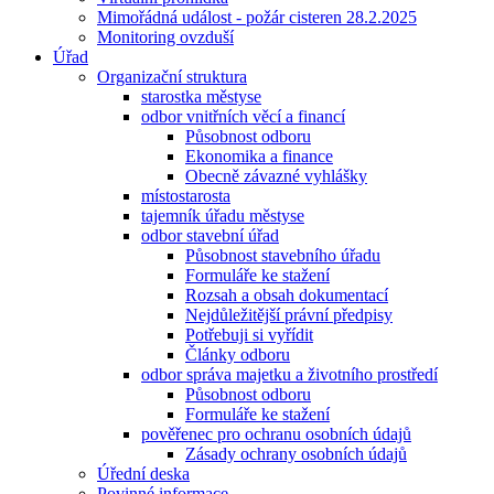
Mimořádná událost - požár cisteren 28.2.2025
Monitoring ovzduší
Úřad
Organizační struktura
starostka městyse
odbor vnitřních věcí a financí
Působnost odboru
Ekonomika a finance
Obecně závazné vyhlášky
místostarosta
tajemník úřadu městyse
odbor stavební úřad
Působnost stavebního úřadu
Formuláře ke stažení
Rozsah a obsah dokumentací
Nejdůležitější právní předpisy
Potřebuji si vyřídit
Články odboru
odbor správa majetku a životního prostředí
Působnost odboru
Formuláře ke stažení
pověřenec pro ochranu osobních údajů
Zásady ochrany osobních údajů
Úřední deska
Povinné informace