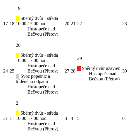
19
Sběrný dvůr - středa
17
18
10:00-17:00 hod.
20
21
22
23
Hustopeče nad
Bečvou (Přerov)
26
Sběrný dvůr - středa
29
10:00-17:00 hod.
Hustopeče nad
Sběrný dvůr uzavřen
24
25
Bečvou (Přerov)
27
28
30
Hustopeče nad
Svoz popelnic a
Bečvou (Přerov)
tříděného odpadu
Hustopeče nad
Bečvou (Přerov)
2
Sběrný dvůr - středa
31
1
10:00-17:00 hod.
3
4
5
6
Hustopeče nad
Bečvou (Přerov)