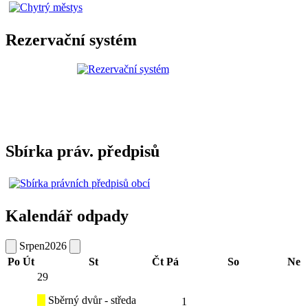
Rezervační systém
Sbírka práv. předpisů
Kalendář odpady
Srpen
2026
Po
Út
St
Čt
Pá
So
Ne
29
Sběrný dvůr - středa
1