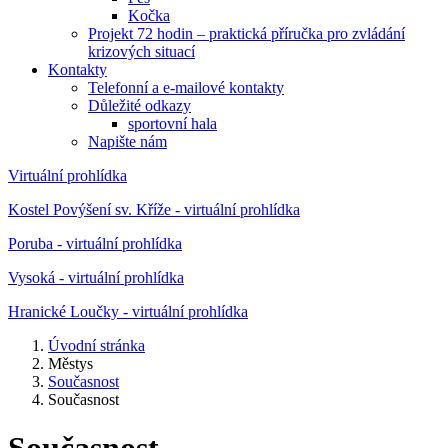
Kočka
Projekt 72 hodin – praktická příručka pro zvládání
krizových situací
Kontakty
Telefonní a e-mailové kontakty
Důležité odkazy
sportovní hala
Napište nám
Virtuální prohlídka
Kostel Povýšení sv. Kříže - virtuální prohlídka
Poruba - virtuální prohlídka
Vysoká - virtuální prohlídka
Hranické Loučky - virtuální prohlídka
Úvodní stránka
Městys
Současnost
Současnost