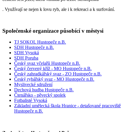
. Využívají se nejen k lovu ryb, ale i k rekreaci a k surfování.
Společenské organizace působící v městysi
TJ SOKOL Hustopeče n.B.
SDH Hustopeče n.B.
SDH Vysoká
SDH Poruba
Český svaz včelařů Hustopeče n.B.
Český červený kříž - MO Hustopeče n.B.
Český zahradkářský svaz - ZO Hustopeče n.B.
Český rybářský svaz - MO Hustopeče n.B.
Myslivecké sdružení
Dechová hudba Hustopeče n.B.
Čtenářsko - pěvecký spolek
Fotbalisté Vysoká
Základní umělecká škola Hranice - detašované pracoviště
Hustopeče n.B.