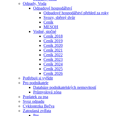
Odpady, Voda
Odpadové hospodářství
Odpadové hospodářství přehled za roky
Svozy, sběrný dvůr
Ceník
MESOH
Vodné, stočné
Ceník 2018
Ceník 2019
Ceník 2020
Ceník 2021
Ceník 2022
Ceník 2023
Ceník 2024
Ceník 2025
Ceník 2026
Potřebuji si vyřídit
Pro podnikatele
Databáze podnikatelských nemovitostí
Průmyslová zóna
Poplatek za psa
Svoz odpadu
Cyklostezka Bečva
Zatoulaná zvířata
Pes