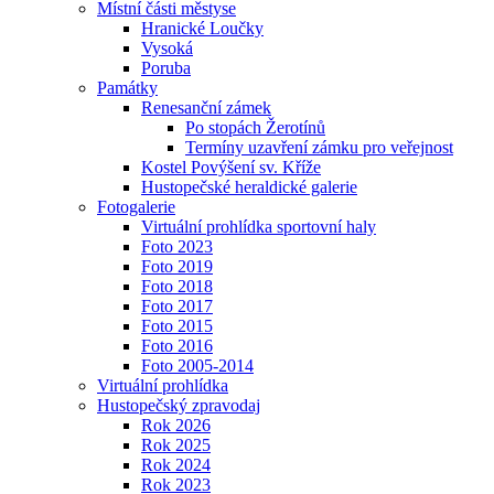
Místní části městyse
Hranické Loučky
Vysoká
Poruba
Památky
Renesanční zámek
Po stopách Žerotínů
Termíny uzavření zámku pro veřejnost
Kostel Povýšení sv. Kříže
Hustopečské heraldické galerie
Fotogalerie
Virtuální prohlídka sportovní haly
Foto 2023
Foto 2019
Foto 2018
Foto 2017
Foto 2015
Foto 2016
Foto 2005-2014
Virtuální prohlídka
Hustopečský zpravodaj
Rok 2026
Rok 2025
Rok 2024
Rok 2023