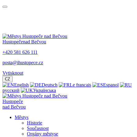
Hustopeče
nad Bečvou
+420 581 626 111
posta@ihustopece.cz
Vytisknout
CZ
English
Deutsch
Le français
Espanol
русский
Українська
Hustopeče
nad Bečvou
Městys
Historie
Současnost
Orgány městyse