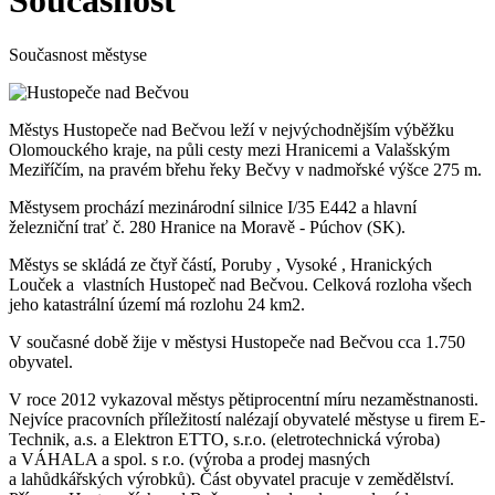
Současnost
Současnost městyse
Městys Hustopeče nad Bečvou leží v nejvýchodnějším výběžku
Olomouckého kraje, na půli cesty mezi Hranicemi a Valašským
Meziříčím, na pravém břehu řeky Bečvy v nadmořské výšce 275 m.
Městysem prochází mezinárodní silnice I/35 E442 a hlavní
železniční trať č. 280 Hranice na Moravě - Púchov (SK).
Městys se skládá ze čtyř částí, Poruby , Vysoké , Hranických
Louček a vlastních Hustopeč nad Bečvou. Celková rozloha všech
jeho katastrální území má rozlohu 24 km2.
V současné době žije v městysi Hustopeče nad Bečvou cca 1.750
obyvatel.
V roce 2012 vykazoval městys pětiprocentní míru nezaměstnanosti.
Nejvíce pracovních příležitostí nalézají obyvatelé městyse u firem E-
Technik, a.s. a Elektron ETTO, s.r.o. (eletrotechnická výroba)
a VÁHALA a spol. s r.o. (výroba a prodej masných
a lahůdkářských výrobků). Část obyvatel pracuje v zemědělství.