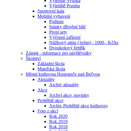
Výletiště Vysoká
Výletiště Poruba
Sportovní hala
Mobilní vybavení
Podium
Stánky dřevěné bílé
Pivní sety
Výčepní zařízení
Nůžkový altán (3x6m) - 1000,- Kč⁄ks
Dvoukolový žebřík
Zámek - informace pro návštěvníky
Školství
Základní škola
Mateřská škola
Místní knihovna Hustopeče nad Bečvou
Aktuality
Archiv aktuality
Akce
Archvi akce, novinky
Proběhlé akce
Archiv Proběhlé akce knihovny
Foto z akcí
Rok 2020
Rok 2019
Rok 2018