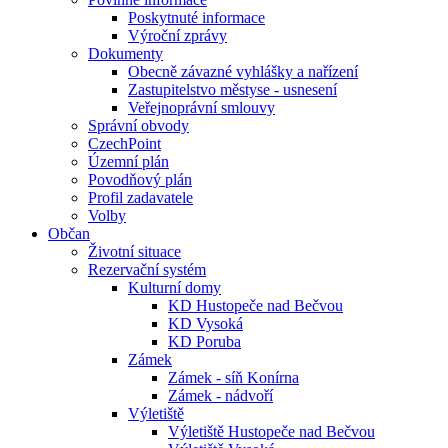
Poskytnuté informace
Výroční zprávy
Dokumenty
Obecně závazné vyhlášky a nařízení
Zastupitelstvo městyse - usnesení
Veřejnoprávní smlouvy
Správní obvody
CzechPoint
Územní plán
Povodňový plán
Profil zadavatele
Volby
Občan
Životní situace
Rezervační systém
Kulturní domy
KD Hustopeče nad Bečvou
KD Vysoká
KD Poruba
Zámek
Zámek - síň Konírna
Zámek - nádvoří
Výletiště
Výletiště Hustopeče nad Bečvou