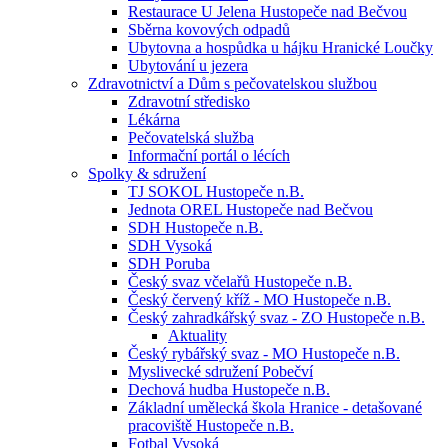
Restaurace U Jelena Hustopeče nad Bečvou
Sběrna kovových odpadů
Ubytovna a hospůdka u hájku Hranické Loučky
Ubytování u jezera
Zdravotnictví a Dům s pečovatelskou službou
Zdravotní středisko
Lékárna
Pečovatelská služba
Informační portál o lécích
Spolky & sdružení
TJ SOKOL Hustopeče n.B.
Jednota OREL Hustopeče nad Bečvou
SDH Hustopeče n.B.
SDH Vysoká
SDH Poruba
Český svaz včelařů Hustopeče n.B.
Český červený kříž - MO Hustopeče n.B.
Český zahradkářský svaz - ZO Hustopeče n.B.
Aktuality
Český rybářský svaz - MO Hustopeče n.B.
Myslivecké sdružení Pobečví
Dechová hudba Hustopeče n.B.
Základní umělecká škola Hranice - detašované
pracoviště Hustopeče n.B.
Fotbal Vysoká