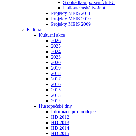
S pohádkou po zemích EU
Halloweenské tvoření
Projekty MEIS 2011
Projekty MEIS 2010
Projekty MEIS 2009
Kultura
Kulturní akce
2026
2025
2024
2023
2020
2019
2018
2017
2016
2015
2013
2012
Hustopečské dny
Informace pro prodejce
HD 2012
HD 2013
HD 2014
HD 2015