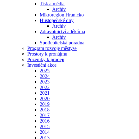
Tisk a média
Archiv
Mikroregion Hranicko
Hustopečské dny
Archiv
Zdravotnictví a lékárna
Archiv
Spotřebitelská poradna
Program rozvoje městyse
Prostory k pronájmu
Pozemky k prodeji
Investiční akce
2025
2024
2023
2022
2021
2020
2019
2018
2017
2016
2015
2014
2013