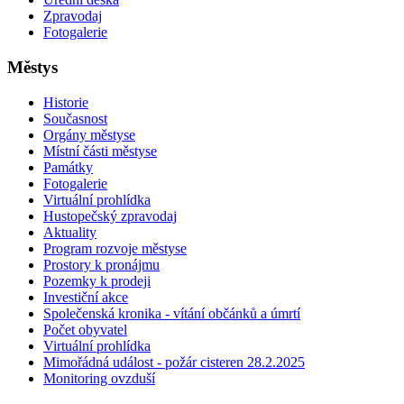
Zpravodaj
Fotogalerie
Městys
Historie
Současnost
Orgány městyse
Místní části městyse
Památky
Fotogalerie
Virtuální prohlídka
Hustopečský zpravodaj
Aktuality
Program rozvoje městyse
Prostory k pronájmu
Pozemky k prodeji
Investiční akce
Společenská kronika - vítání občánků a úmrtí
Počet obyvatel
Virtuální prohlídka
Mimořádná událost - požár cisteren 28.2.2025
Monitoring ovzduší