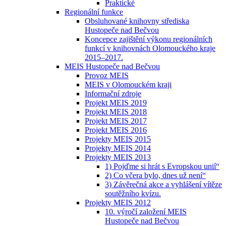
Praktické
Regionální funkce
Obsluhované knihovny střediska
Hustopeče nad Bečvou
Koncepce zajištění výkonu regionálních
funkcí v knihovnách Olomouckého kraje
2015–2017.
MEIS Hustopeče nad Bečvou
Provoz MEIS
MEIS v Olomouckém kraji
Informační zdroje
Projekt MEIS 2019
Projekt MEIS 2018
Projekt MEIS 2017
Projekt MEIS 2016
Projekty MEIS 2015
Projekty MEIS 2014
Projekty MEIS 2013
1) Pojďme si hrát s Evropskou unií“
2) Co včera bylo, dnes už není“
3) Závěrečná akce a vyhlášení vítěze
soutěžního kvízu.
Projekty MEIS 2012
10. výročí založení MEIS
Hustopeče nad Bečvou