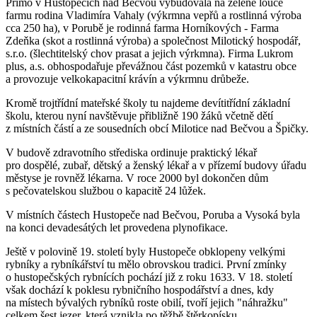
Přímo v Hustopečích nad Bečvou vybudovala na zelené louce
farmu rodina Vladimíra Vahaly (výkrmna vepřů a rostlinná výroba
cca 250 ha), v Porubě je rodinná farma Horníkových - Farma
Zdeňka (skot a rostlinná výroba) a společnost Milotický hospodář,
s.r.o. (šlechtitelský chov prasat a jejich výrkmna). Firma Lukrom
plus, a.s. obhospodařuje převážnou část pozemků v katastru obce
a provozuje velkokapacitní krávín a výkrmnu drůbeže.
Kromě trojtřídní mateřské školy tu najdeme devítitřídní základní
školu, kterou nyní navštěvuje přibližně 190 žáků včetně dětí
z místních částí a ze sousedních obcí Milotice nad Bečvou a Špičky.
V budově zdravotního střediska ordinuje praktický lékař
pro dospělé, zubař, dětský a ženský lékař a v přízemí budovy úřadu
městyse je rovněž lékarna. V roce 2000 byl dokončen dům
s pečovatelskou službou o kapacitě 24 lůžek.
V místních částech Hustopeče nad Bečvou, Poruba a Vysoká byla
na konci devadesátých let provedena plynofikace.
Ještě v polovině 19. století byly Hustopeče obklopeny velkými
rybníky a rybníkářství tu mělo obrovskou tradici. První zmínky
o hustopečských rybnících pochází již z roku 1633. V 18. století
však dochází k poklesu rybničního hospodářství a dnes, kdy
na místech bývalých rybníků roste obilí, tvoří jejich "náhražku"
celkem šest jezer, která vznikla po těžbě štěrkopísku