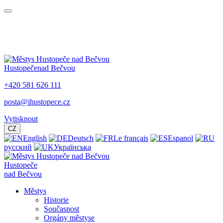
Hustopeče
nad Bečvou
+420 581 626 111
posta@ihustopece.cz
Vytisknout
CZ
English
Deutsch
Le français
Espanol
русский
Українська
Hustopeče
nad Bečvou
Městys
Historie
Současnost
Orgány městyse