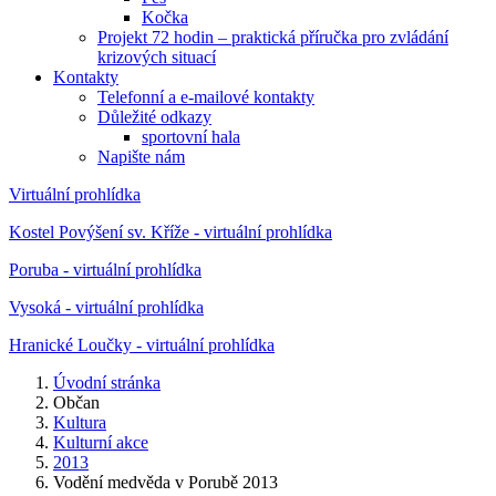
Kočka
Projekt 72 hodin – praktická příručka pro zvládání
krizových situací
Kontakty
Telefonní a e-mailové kontakty
Důležité odkazy
sportovní hala
Napište nám
Virtuální prohlídka
Kostel Povýšení sv. Kříže - virtuální prohlídka
Poruba - virtuální prohlídka
Vysoká - virtuální prohlídka
Hranické Loučky - virtuální prohlídka
Úvodní stránka
Občan
Kultura
Kulturní akce
2013
Vodění medvěda v Porubě 2013