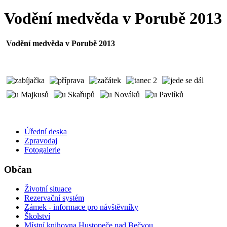
Vodění medvěda v Porubě 2013
Vodění medvěda v Porubě 2013
Úřední deska
Zpravodaj
Fotogalerie
Občan
Životní situace
Rezervační systém
Zámek - informace pro návštěvníky
Školství
Místní knihovna Hustopeče nad Bečvou