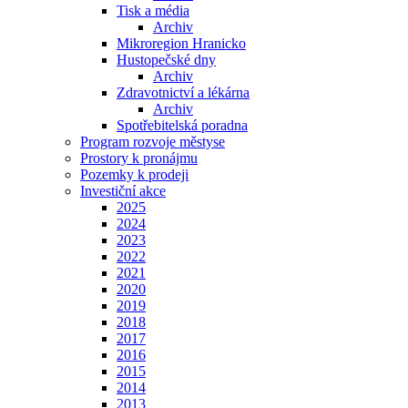
Tisk a média
Archiv
Mikroregion Hranicko
Hustopečské dny
Archiv
Zdravotnictví a lékárna
Archiv
Spotřebitelská poradna
Program rozvoje městyse
Prostory k pronájmu
Pozemky k prodeji
Investiční akce
2025
2024
2023
2022
2021
2020
2019
2018
2017
2016
2015
2014
2013