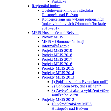
Praktické
Regionální funkce
Obsluhované knihovny střediska
Hustopeče nad Bečvou
Koncepce zajištění výkonu regionálních
funkcí v knihovnách Olomouckého kraje
2015–2017.
MEIS Hustopeče nad Bečvou
Provoz MEIS
MEIS v Olomouckém kraji
Informační zdroje
Projekt MEIS 2019
Projekt MEIS 2018
Projekt MEIS 2017
Projekt MEIS 2016
Projekty MEIS 2015
Projekty MEIS 2014
Projekty MEIS 2013
1) Pojďme si hrát s Evropskou unií“
2) Co včera bylo, dnes už není“
3) Závěrečná akce a vyhlášení vítěze
soutěžního kvízu.
Projekty MEIS 2012
10. výročí založení MEIS
Hustopeče nad Bečvou