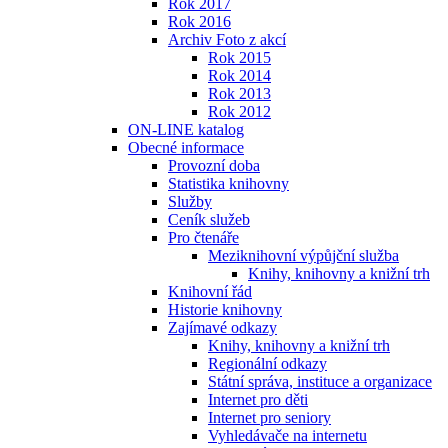
Rok 2017
Rok 2016
Archiv Foto z akcí
Rok 2015
Rok 2014
Rok 2013
Rok 2012
ON-LINE katalog
Obecné informace
Provozní doba
Statistika knihovny
Služby
Ceník služeb
Pro čtenáře
Meziknihovní výpůjční služba
Knihy, knihovny a knižní trh
Knihovní řád
Historie knihovny
Zajímavé odkazy
Knihy, knihovny a knižní trh
Regionální odkazy
Státní správa, instituce a organizace
Internet pro děti
Internet pro seniory
Vyhledávače na internetu