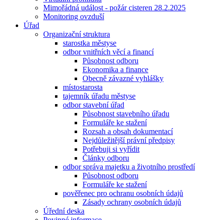
Mimořádná událost - požár cisteren 28.2.2025
Monitoring ovzduší
Úřad
Organizační struktura
starostka městyse
odbor vnitřních věcí a financí
Působnost odboru
Ekonomika a finance
Obecně závazné vyhlášky
místostarosta
tajemník úřadu městyse
odbor stavební úřad
Působnost stavebního úřadu
Formuláře ke stažení
Rozsah a obsah dokumentací
Nejdůležitější právní předpisy
Potřebuji si vyřídit
Články odboru
odbor správa majetku a životního prostředí
Působnost odboru
Formuláře ke stažení
pověřenec pro ochranu osobních údajů
Zásady ochrany osobních údajů
Úřední deska
Povinné informace