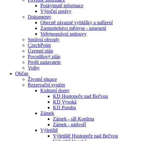
Poskytnuté informace
Výroční zprávy
Dokumenty
Obecně závazné vyhlášky a nařízení
Zastupitelstvo městyse - usnesení
Veřejnoprávní smlouvy
Správní obvody
CzechPoint
Územní plán
Povodňový plán
Profil zadavatele
Volby
Občan
Životní situace
Rezervační systém
Kulturní domy
KD Hustopeče nad Bečvou
KD Vysoká
KD Poruba
Zámek
Zámek - síň Konírna
Zámek - nádvoří
Výletiště
Výletiště Hustopeče nad Bečvou