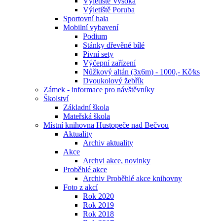
Výletiště Vysoká
Výletiště Poruba
Sportovní hala
Mobilní vybavení
Podium
Stánky dřevěné bílé
Pivní sety
Výčepní zařízení
Nůžkový altán (3x6m) - 1000,- Kč⁄ks
Dvoukolový žebřík
Zámek - informace pro návštěvníky
Školství
Základní škola
Mateřská škola
Místní knihovna Hustopeče nad Bečvou
Aktuality
Archiv aktuality
Akce
Archvi akce, novinky
Proběhlé akce
Archiv Proběhlé akce knihovny
Foto z akcí
Rok 2020
Rok 2019
Rok 2018