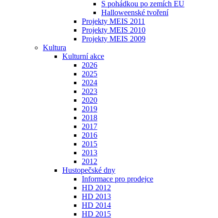
S pohádkou po zemích EU
Halloweenské tvoření
Projekty MEIS 2011
Projekty MEIS 2010
Projekty MEIS 2009
Kultura
Kulturní akce
2026
2025
2024
2023
2020
2019
2018
2017
2016
2015
2013
2012
Hustopečské dny
Informace pro prodejce
HD 2012
HD 2013
HD 2014
HD 2015