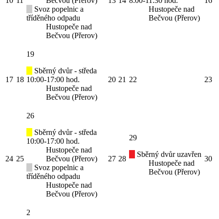
10
11
Bečvou (Přerov)
13
14
8:00-11:30 hod.
16
Svoz popelnic a
Hustopeče nad
tříděného odpadu
Bečvou (Přerov)
Hustopeče nad
Bečvou (Přerov)
19
Sběrný dvůr - středa
17
18
10:00-17:00 hod.
20
21
22
23
Hustopeče nad
Bečvou (Přerov)
26
Sběrný dvůr - středa
29
10:00-17:00 hod.
Hustopeče nad
Sběrný dvůr uzavřen
24
25
Bečvou (Přerov)
27
28
30
Hustopeče nad
Svoz popelnic a
Bečvou (Přerov)
tříděného odpadu
Hustopeče nad
Bečvou (Přerov)
2