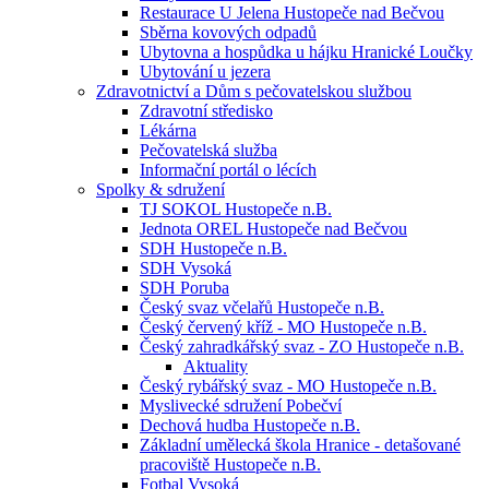
Restaurace U Jelena Hustopeče nad Bečvou
Sběrna kovových odpadů
Ubytovna a hospůdka u hájku Hranické Loučky
Ubytování u jezera
Zdravotnictví a Dům s pečovatelskou službou
Zdravotní středisko
Lékárna
Pečovatelská služba
Informační portál o lécích
Spolky & sdružení
TJ SOKOL Hustopeče n.B.
Jednota OREL Hustopeče nad Bečvou
SDH Hustopeče n.B.
SDH Vysoká
SDH Poruba
Český svaz včelařů Hustopeče n.B.
Český červený kříž - MO Hustopeče n.B.
Český zahradkářský svaz - ZO Hustopeče n.B.
Aktuality
Český rybářský svaz - MO Hustopeče n.B.
Myslivecké sdružení Pobečví
Dechová hudba Hustopeče n.B.
Základní umělecká škola Hranice - detašované
pracoviště Hustopeče n.B.
Fotbal Vysoká