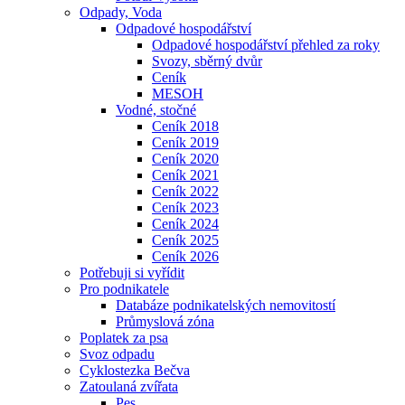
Odpady, Voda
Odpadové hospodářství
Odpadové hospodářství přehled za roky
Svozy, sběrný dvůr
Ceník
MESOH
Vodné, stočné
Ceník 2018
Ceník 2019
Ceník 2020
Ceník 2021
Ceník 2022
Ceník 2023
Ceník 2024
Ceník 2025
Ceník 2026
Potřebuji si vyřídit
Pro podnikatele
Databáze podnikatelských nemovitostí
Průmyslová zóna
Poplatek za psa
Svoz odpadu
Cyklostezka Bečva
Zatoulaná zvířata
Pes