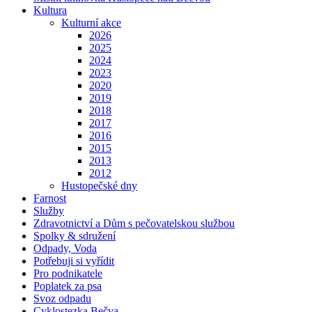
Kultura
Kulturní akce
2026
2025
2024
2023
2020
2019
2018
2017
2016
2015
2013
2012
Hustopečské dny
Farnost
Služby
Zdravotnictví a Dům s pečovatelskou službou
Spolky & sdružení
Odpady, Voda
Potřebuji si vyřídit
Pro podnikatele
Poplatek za psa
Svoz odpadu
Cyklostezka Bečva