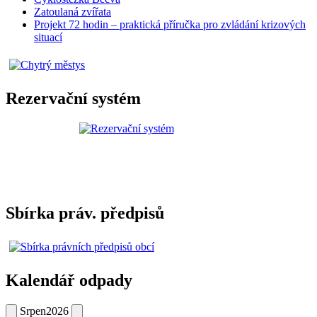
Zatoulaná zvířata
Projekt 72 hodin – praktická příručka pro zvládání krizových
situací
Rezervační systém
Sbírka práv. předpisů
Kalendář odpady
Srpen
2026