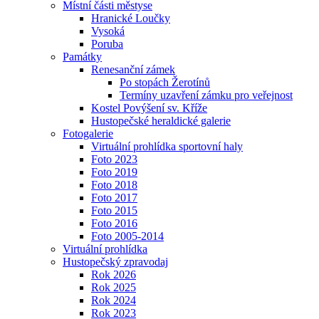
Místní části městyse
Hranické Loučky
Vysoká
Poruba
Památky
Renesanční zámek
Po stopách Žerotínů
Termíny uzavření zámku pro veřejnost
Kostel Povýšení sv. Kříže
Hustopečské heraldické galerie
Fotogalerie
Virtuální prohlídka sportovní haly
Foto 2023
Foto 2019
Foto 2018
Foto 2017
Foto 2015
Foto 2016
Foto 2005-2014
Virtuální prohlídka
Hustopečský zpravodaj
Rok 2026
Rok 2025
Rok 2024
Rok 2023