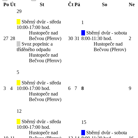
Po
Út
St
Čt
Pá
So
Ne
29
Sběrný dvůr - středa
1
10:00-17:00 hod.
Hustopeče nad
Sběrný dvůr - sobota
27
28
Bečvou (Přerov)
30
31
8:00-11:30 hod.
2
Svoz popelnic a
Hustopeče nad
tříděného odpadu
Bečvou (Přerov)
Hustopeče nad
Bečvou (Přerov)
5
Sběrný dvůr - středa
3
4
10:00-17:00 hod.
6
7
8
9
Hustopeče nad
Bečvou (Přerov)
12
Sběrný dvůr - středa
15
10:00-17:00 hod.
Hustopeče nad
Sběrný dvůr - sobota