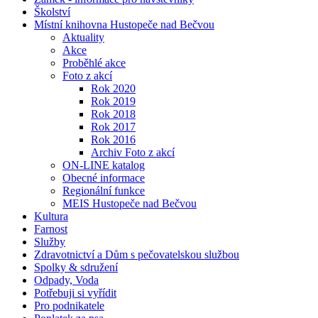
Školství
Místní knihovna Hustopeče nad Bečvou
Aktuality
Akce
Proběhlé akce
Foto z akcí
Rok 2020
Rok 2019
Rok 2018
Rok 2017
Rok 2016
Archiv Foto z akcí
ON-LINE katalog
Obecné informace
Regionální funkce
MEIS Hustopeče nad Bečvou
Kultura
Farnost
Služby
Zdravotnictví a Dům s pečovatelskou službou
Spolky & sdružení
Odpady, Voda
Potřebuji si vyřídit
Pro podnikatele