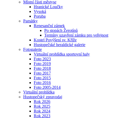
Místní části městyse
Hranické Loučky
Vysoká
Poruba
Památky
Renesanční zámek
Po stopách Žerotínů
Termíny uzavření zámku pro veřejnost
Kostel Povýšení sv. Kříže
Hustopečské heraldické galerie
Fotogalerie
Virtuální prohlídka sportovní haly
Foto 2023
Foto 2019
Foto 2018
Foto 2017
Foto 2015
Foto 2016
Foto 2005-2014
Virtuální prohlídka
Hustopečský zpravodaj
Rok 2026
Rok 2025
Rok 2024
Rok 2023