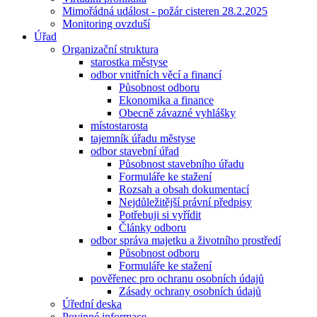
Mimořádná událost - požár cisteren 28.2.2025
Monitoring ovzduší
Úřad
Organizační struktura
starostka městyse
odbor vnitřních věcí a financí
Působnost odboru
Ekonomika a finance
Obecně závazné vyhlášky
místostarosta
tajemník úřadu městyse
odbor stavební úřad
Působnost stavebního úřadu
Formuláře ke stažení
Rozsah a obsah dokumentací
Nejdůležitější právní předpisy
Potřebuji si vyřídit
Články odboru
odbor správa majetku a životního prostředí
Působnost odboru
Formuláře ke stažení
pověřenec pro ochranu osobních údajů
Zásady ochrany osobních údajů
Úřední deska
Povinné informace