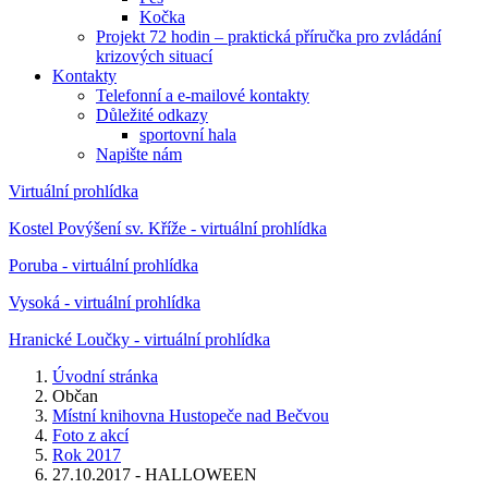
Kočka
Projekt 72 hodin – praktická příručka pro zvládání
krizových situací
Kontakty
Telefonní a e-mailové kontakty
Důležité odkazy
sportovní hala
Napište nám
Virtuální prohlídka
Kostel Povýšení sv. Kříže - virtuální prohlídka
Poruba - virtuální prohlídka
Vysoká - virtuální prohlídka
Hranické Loučky - virtuální prohlídka
Úvodní stránka
Občan
Místní knihovna Hustopeče nad Bečvou
Foto z akcí
Rok 2017
27.10.2017 - HALLOWEEN