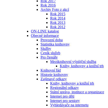
Rok 2017
Rok 2016
Archiv Foto z akcí
Rok 2015
Rok 2014
Rok 2013
Rok 2012
ON-LINE katalog
Obecné informace
Provozní doba
Statistika knihovny
Služby
Ceník služeb
Pro čtenáře
Meziknihovní výpůjční služba
Knihy, knihovny a knižní trh
Knihovní řád
Historie knihovny
Zajímavé odkazy
Knihy, knihovny a knižní trh
Regionální odkazy
Státní správa, instituce a organizace
Internet pro děti
Internet pro seniory
Vyhledávače na internetu