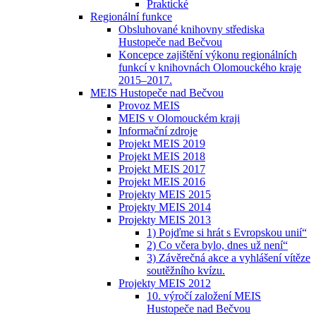
Praktické
Regionální funkce
Obsluhované knihovny střediska
Hustopeče nad Bečvou
Koncepce zajištění výkonu regionálních
funkcí v knihovnách Olomouckého kraje
2015–2017.
MEIS Hustopeče nad Bečvou
Provoz MEIS
MEIS v Olomouckém kraji
Informační zdroje
Projekt MEIS 2019
Projekt MEIS 2018
Projekt MEIS 2017
Projekt MEIS 2016
Projekty MEIS 2015
Projekty MEIS 2014
Projekty MEIS 2013
1) Pojďme si hrát s Evropskou unií“
2) Co včera bylo, dnes už není“
3) Závěrečná akce a vyhlášení vítěze
soutěžního kvízu.
Projekty MEIS 2012
10. výročí založení MEIS
Hustopeče nad Bečvou