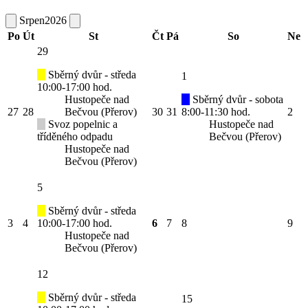
Srpen
2026
Po
Út
St
Čt
Pá
So
Ne
29
Sběrný dvůr - středa
1
10:00-17:00 hod.
Hustopeče nad
Sběrný dvůr - sobota
27
28
Bečvou (Přerov)
30
31
8:00-11:30 hod.
2
Svoz popelnic a
Hustopeče nad
tříděného odpadu
Bečvou (Přerov)
Hustopeče nad
Bečvou (Přerov)
5
Sběrný dvůr - středa
3
4
10:00-17:00 hod.
6
7
8
9
Hustopeče nad
Bečvou (Přerov)
12
Sběrný dvůr - středa
15