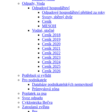
Odpady, Voda
Odpadové hospodářství
Odpadové hospodářství přehled za roky
Svozy, sběrný dvůr
Ceník
MESOH
Vodné, stočné
Ceník 2018
Ceník 2019
Ceník 2020
Ceník 2021
Ceník 2022
Ceník 2023
Ceník 2024
Ceník 2025
Ceník 2026
Potřebuji si vyřídit
Pro podnikatele
Databáze podnikatelských nemovitostí
Průmyslová zóna
Poplatek za psa
Svoz odpadu
Cyklostezka Bečva
Zatoulaná zvířata
Pes