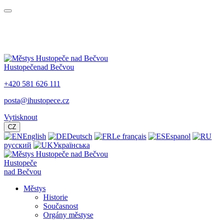
Hustopeče
nad Bečvou
+420 581 626 111
posta@ihustopece.cz
Vytisknout
CZ
English
Deutsch
Le français
Espanol
русский
Українська
Hustopeče
nad Bečvou
Městys
Historie
Současnost
Orgány městyse