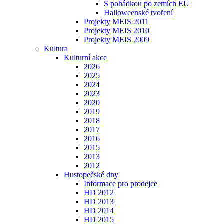
S pohádkou po zemích EU
Halloweenské tvoření
Projekty MEIS 2011
Projekty MEIS 2010
Projekty MEIS 2009
Kultura
Kulturní akce
2026
2025
2024
2023
2020
2019
2018
2017
2016
2015
2013
2012
Hustopečské dny
Informace pro prodejce
HD 2012
HD 2013
HD 2014
HD 2015