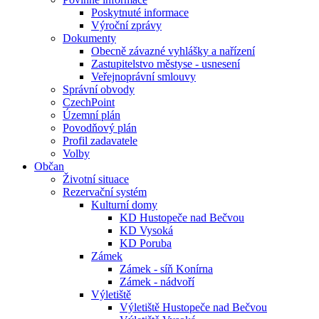
Poskytnuté informace
Výroční zprávy
Dokumenty
Obecně závazné vyhlášky a nařízení
Zastupitelstvo městyse - usnesení
Veřejnoprávní smlouvy
Správní obvody
CzechPoint
Územní plán
Povodňový plán
Profil zadavatele
Volby
Občan
Životní situace
Rezervační systém
Kulturní domy
KD Hustopeče nad Bečvou
KD Vysoká
KD Poruba
Zámek
Zámek - síň Konírna
Zámek - nádvoří
Výletiště
Výletiště Hustopeče nad Bečvou