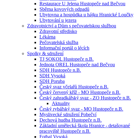
Restaurace U Jelena Hustopeče nad Bečvou
Sběrna kovových odpadů
Ubytovna a hospůdka u hájku Hranické Loučky
Ubytování u jezera
Zdravotnictví a Dům s pečovatelskou službou
Zdravotní středisko
Lékárna
Pečovatelská služba
Informační portál o lécích
Spolky & sdružení
TJ SOKOL Hustopeče n.B.
Jednota OREL Hustopeče nad Bečvou
SDH Hustopeče n.B.
SDH Vysoká
SDH Poruba
Český svaz včelařů Hustopeče n.B.
Český červený kříž - MO Hustopeče n.B.
Český zahradkářský svaz - ZO Hustopeče n.B.
Aktuality
Český rybářský svaz - MO Hustopeče n.B.
Myslivecké sdružení Pobečví
Dechová hudba Hustopeče n.B.
Základní umělecká škola Hranice - detašované
pracoviště Hustopeče n.B.
Fotbal Vysoká