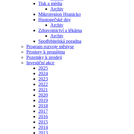
Tisk a média
Archiv
Mikroregion Hranicko
Hustopečské dny
Archiv
Zdravotnictví a lékárna
Archiv
Spotřebitelská poradna
Program rozvoje městyse
Prostory k pronájmu
Pozemky k prodeji
Investiční akce
2025
2024
2023
2022
2021
2020
2019
2018
2017
2016
2015
2014
2013