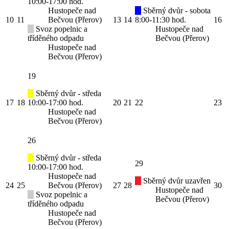
10:00-17:00 hod.
Hustopeče nad
Sběrný dvůr - sobota
10
11
Bečvou (Přerov)
13
14
8:00-11:30 hod.
16
Svoz popelnic a
Hustopeče nad
tříděného odpadu
Bečvou (Přerov)
Hustopeče nad
Bečvou (Přerov)
19
Sběrný dvůr - středa
17
18
10:00-17:00 hod.
20
21
22
23
Hustopeče nad
Bečvou (Přerov)
26
Sběrný dvůr - středa
29
10:00-17:00 hod.
Hustopeče nad
Sběrný dvůr uzavřen
24
25
Bečvou (Přerov)
27
28
30
Hustopeče nad
Svoz popelnic a
Bečvou (Přerov)
tříděného odpadu
Hustopeče nad
Bečvou (Přerov)