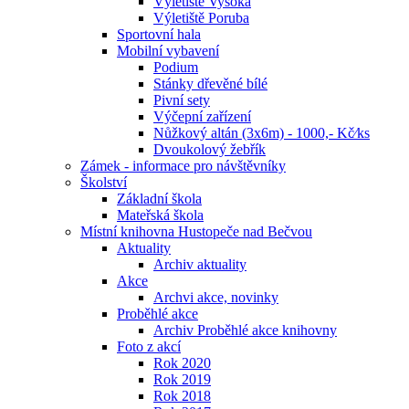
Výletiště Vysoká
Výletiště Poruba
Sportovní hala
Mobilní vybavení
Podium
Stánky dřevěné bílé
Pivní sety
Výčepní zařízení
Nůžkový altán (3x6m) - 1000,- Kč⁄ks
Dvoukolový žebřík
Zámek - informace pro návštěvníky
Školství
Základní škola
Mateřská škola
Místní knihovna Hustopeče nad Bečvou
Aktuality
Archiv aktuality
Akce
Archvi akce, novinky
Proběhlé akce
Archiv Proběhlé akce knihovny
Foto z akcí
Rok 2020
Rok 2019
Rok 2018