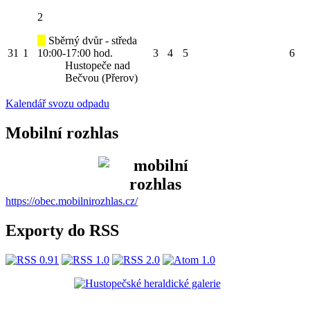
2
Sběrný dvůr - středa
31
1
10:00-17:00 hod.
3
4
5
6
Hustopeče nad
Bečvou (Přerov)
Kalendář svozu odpadu
Mobilní rozhlas
https://obec.mobilnirozhlas.cz/
Exporty do RSS