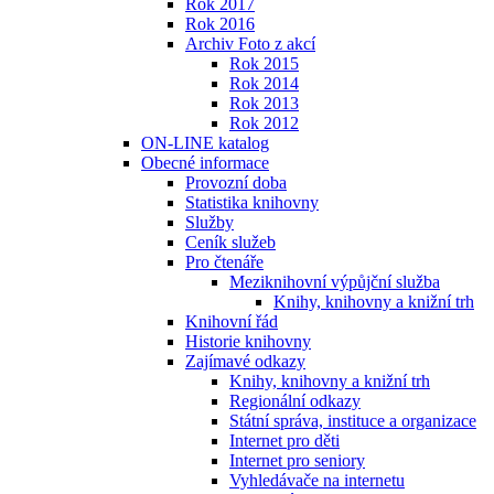
Rok 2017
Rok 2016
Archiv Foto z akcí
Rok 2015
Rok 2014
Rok 2013
Rok 2012
ON-LINE katalog
Obecné informace
Provozní doba
Statistika knihovny
Služby
Ceník služeb
Pro čtenáře
Meziknihovní výpůjční služba
Knihy, knihovny a knižní trh
Knihovní řád
Historie knihovny
Zajímavé odkazy
Knihy, knihovny a knižní trh
Regionální odkazy
Státní správa, instituce a organizace
Internet pro děti
Internet pro seniory
Vyhledávače na internetu