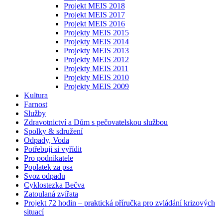
Projekt MEIS 2018
Projekt MEIS 2017
Projekt MEIS 2016
Projekty MEIS 2015
Projekty MEIS 2014
Projekty MEIS 2013
Projekty MEIS 2012
Projekty MEIS 2011
Projekty MEIS 2010
Projekty MEIS 2009
Kultura
Farnost
Služby
Zdravotnictví a Dům s pečovatelskou službou
Spolky & sdružení
Odpady, Voda
Potřebuji si vyřídit
Pro podnikatele
Poplatek za psa
Svoz odpadu
Cyklostezka Bečva
Zatoulaná zvířata
Projekt 72 hodin – praktická příručka pro zvládání krizových
situací