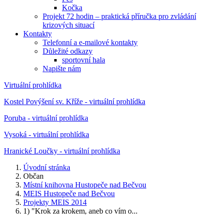
Kočka
Projekt 72 hodin – praktická příručka pro zvládání
krizových situací
Kontakty
Telefonní a e-mailové kontakty
Důležité odkazy
sportovní hala
Napište nám
Virtuální prohlídka
Kostel Povýšení sv. Kříže - virtuální prohlídka
Poruba - virtuální prohlídka
Vysoká - virtuální prohlídka
Hranické Loučky - virtuální prohlídka
Úvodní stránka
Občan
Místní knihovna Hustopeče nad Bečvou
MEIS Hustopeče nad Bečvou
Projekty MEIS 2014
1) "Krok za krokem, aneb co vím o...