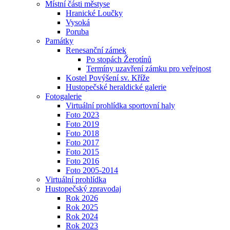
Místní části městyse
Hranické Loučky
Vysoká
Poruba
Památky
Renesanční zámek
Po stopách Žerotínů
Termíny uzavření zámku pro veřejnost
Kostel Povýšení sv. Kříže
Hustopečské heraldické galerie
Fotogalerie
Virtuální prohlídka sportovní haly
Foto 2023
Foto 2019
Foto 2018
Foto 2017
Foto 2015
Foto 2016
Foto 2005-2014
Virtuální prohlídka
Hustopečský zpravodaj
Rok 2026
Rok 2025
Rok 2024
Rok 2023