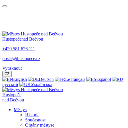
Hustopeče
nad Bečvou
+420 581 626 111
posta@ihustopece.cz
Vytisknout
CZ
English
Deutsch
Le français
Espanol
русский
Українська
Hustopeče
nad Bečvou
Městys
Historie
Současnost
Orgány městyse