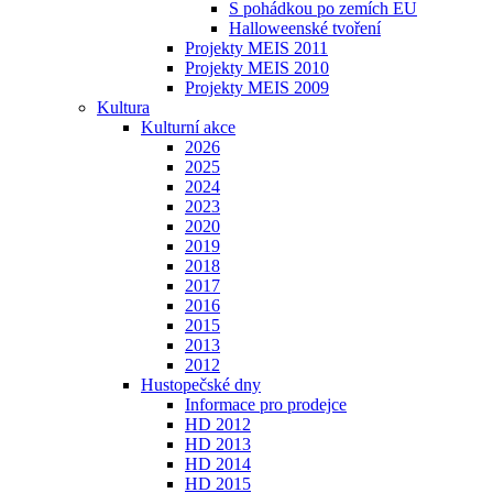
S pohádkou po zemích EU
Halloweenské tvoření
Projekty MEIS 2011
Projekty MEIS 2010
Projekty MEIS 2009
Kultura
Kulturní akce
2026
2025
2024
2023
2020
2019
2018
2017
2016
2015
2013
2012
Hustopečské dny
Informace pro prodejce
HD 2012
HD 2013
HD 2014
HD 2015