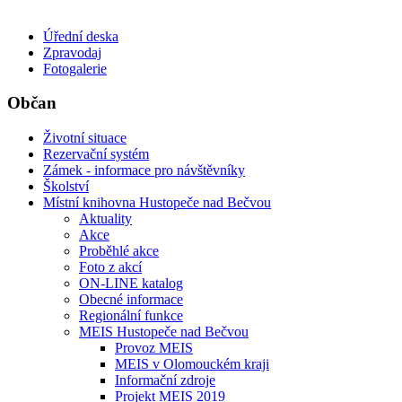
Úřední deska
Zpravodaj
Fotogalerie
Občan
Životní situace
Rezervační systém
Zámek - informace pro návštěvníky
Školství
Místní knihovna Hustopeče nad Bečvou
Aktuality
Akce
Proběhlé akce
Foto z akcí
ON-LINE katalog
Obecné informace
Regionální funkce
MEIS Hustopeče nad Bečvou
Provoz MEIS
MEIS v Olomouckém kraji
Informační zdroje
Projekt MEIS 2019