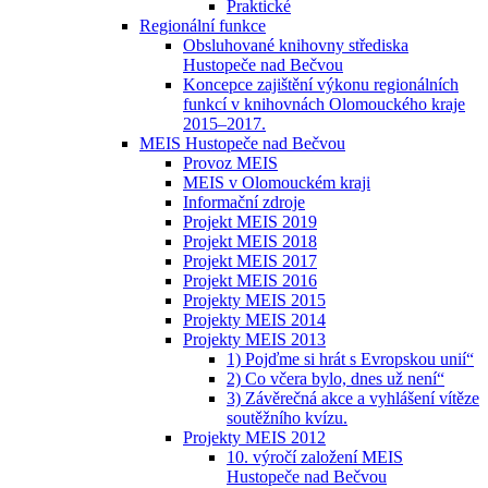
Praktické
Regionální funkce
Obsluhované knihovny střediska
Hustopeče nad Bečvou
Koncepce zajištění výkonu regionálních
funkcí v knihovnách Olomouckého kraje
2015–2017.
MEIS Hustopeče nad Bečvou
Provoz MEIS
MEIS v Olomouckém kraji
Informační zdroje
Projekt MEIS 2019
Projekt MEIS 2018
Projekt MEIS 2017
Projekt MEIS 2016
Projekty MEIS 2015
Projekty MEIS 2014
Projekty MEIS 2013
1) Pojďme si hrát s Evropskou unií“
2) Co včera bylo, dnes už není“
3) Závěrečná akce a vyhlášení vítěze
soutěžního kvízu.
Projekty MEIS 2012
10. výročí založení MEIS
Hustopeče nad Bečvou