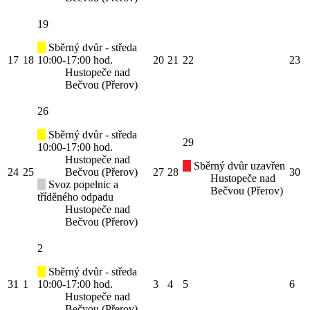
19
Sběrný dvůr - středa
17
18
10:00-17:00 hod.
20
21
22
23
Hustopeče nad
Bečvou (Přerov)
26
Sběrný dvůr - středa
29
10:00-17:00 hod.
Hustopeče nad
Sběrný dvůr uzavřen
24
25
Bečvou (Přerov)
27
28
30
Hustopeče nad
Svoz popelnic a
Bečvou (Přerov)
tříděného odpadu
Hustopeče nad
Bečvou (Přerov)
2
Sběrný dvůr - středa
31
1
10:00-17:00 hod.
3
4
5
6
Hustopeče nad
Bečvou (Přerov)