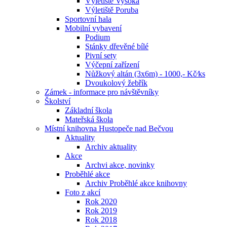
Výletiště Vysoká
Výletiště Poruba
Sportovní hala
Mobilní vybavení
Podium
Stánky dřevěné bílé
Pivní sety
Výčepní zařízení
Nůžkový altán (3x6m) - 1000,- Kč⁄ks
Dvoukolový žebřík
Zámek - informace pro návštěvníky
Školství
Základní škola
Mateřská škola
Místní knihovna Hustopeče nad Bečvou
Aktuality
Archiv aktuality
Akce
Archvi akce, novinky
Proběhlé akce
Archiv Proběhlé akce knihovny
Foto z akcí
Rok 2020
Rok 2019
Rok 2018