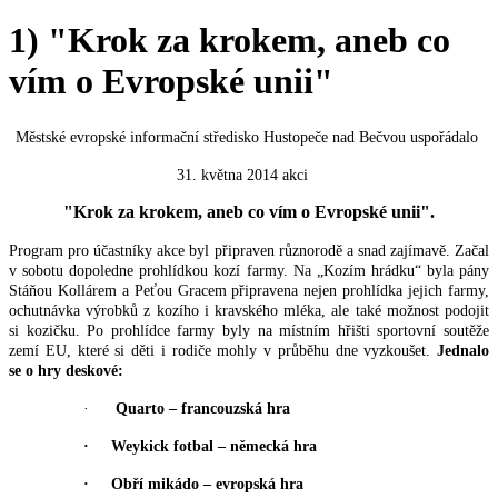
1) "Krok za krokem, aneb co
vím o Evropské unii"
Městské evropské informační středisko Hustopeče nad Bečvou uspořádalo
31. května 2014 akci
"Krok za krokem, aneb co vím o Evropské unii".
Program pro účastníky akce byl připraven různorodě a snad zajímavě. Začal
v sobotu dopoledne prohlídkou kozí farmy. Na „Kozím hrádku“ byla pány
Stáňou Kollárem a Peťou Gracem připravena nejen prohlídka jejich farmy,
ochutnávka výrobků z kozího i kravského mléka, ale také možnost podojit
si kozičku. Po prohlídce farmy byly na místním hřišti sportovní soutěže
zemí EU, které si děti i rodiče mohly v průběhu dne vyzkoušet.
Jednalo
se o hry deskové:
·
Quarto – francouzská hra
·
Weykick fotbal – německá hra
·
Obří mikádo – evropská hra