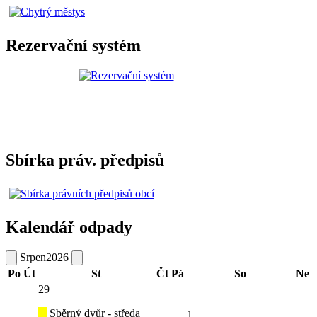
Rezervační systém
Sbírka práv. předpisů
Kalendář odpady
Srpen
2026
Po
Út
St
Čt
Pá
So
Ne
29
Sběrný dvůr - středa
1