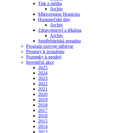
Tisk a média
Archiv
Mikroregion Hranicko
Hustopečské dny
Archiv
Zdravotnictví a lékárna
Archiv
Spotřebitelská poradna
Program rozvoje městyse
Prostory k pronájmu
Pozemky k prodeji
Investiční akce
2025
2024
2023
2022
2021
2020
2019
2018
2017
2016
2015
2014
2013