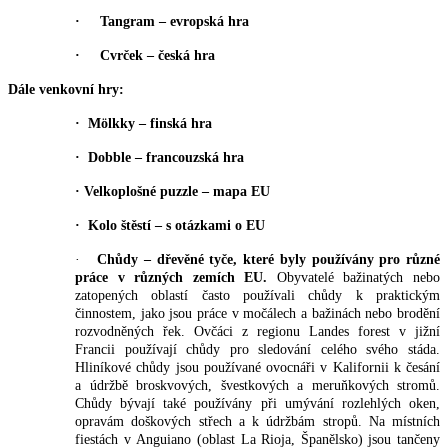
·
Tangram – evropská hra
·
Cvrček – česká hra
Dále venkovní hry:
·
Mölkky – finská hra
·
Dobble – francouzská hra
·
V
elkoplošné puzzle – mapa EU
·
Kolo štěstí – s otázkami o EU
·
Chůdy – dřevěné tyče, které byly používány pro různé
práce v různých zemích EU.
Obyvatelé bažinatých nebo
zatopených oblastí často používali chůdy k praktickým
činnostem, jako jsou práce v močálech a bažinách nebo brodění
rozvodněných řek. Ovčáci z regionu Landes forest v jižní
Francii používají chůdy pro sledování celého svého stáda.
Hliníkové chůdy jsou používané ovocnáři v Kalifornii k česání
a údržbě broskvových, švestkových a meruňkových stromů.
Chůdy bývají také používány při umývání rozlehlých oken,
opravám doškových střech a k údržbám stropů. Na místních
fiestách v Anguiano (oblast La Rioja, Španělsko) jsou tančeny