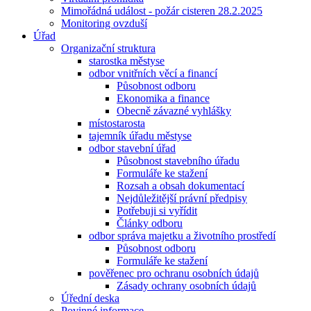
Mimořádná událost - požár cisteren 28.2.2025
Monitoring ovzduší
Úřad
Organizační struktura
starostka městyse
odbor vnitřních věcí a financí
Působnost odboru
Ekonomika a finance
Obecně závazné vyhlášky
místostarosta
tajemník úřadu městyse
odbor stavební úřad
Působnost stavebního úřadu
Formuláře ke stažení
Rozsah a obsah dokumentací
Nejdůležitější právní předpisy
Potřebuji si vyřídit
Články odboru
odbor správa majetku a životního prostředí
Působnost odboru
Formuláře ke stažení
pověřenec pro ochranu osobních údajů
Zásady ochrany osobních údajů
Úřední deska
Povinné informace