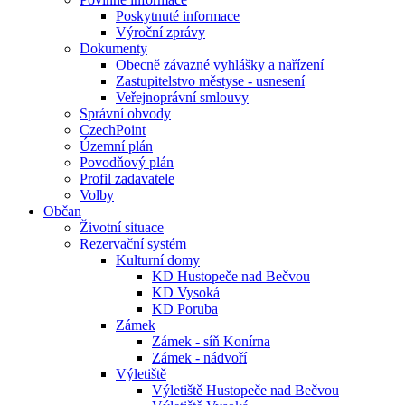
Poskytnuté informace
Výroční zprávy
Dokumenty
Obecně závazné vyhlášky a nařízení
Zastupitelstvo městyse - usnesení
Veřejnoprávní smlouvy
Správní obvody
CzechPoint
Územní plán
Povodňový plán
Profil zadavatele
Volby
Občan
Životní situace
Rezervační systém
Kulturní domy
KD Hustopeče nad Bečvou
KD Vysoká
KD Poruba
Zámek
Zámek - síň Konírna
Zámek - nádvoří
Výletiště
Výletiště Hustopeče nad Bečvou