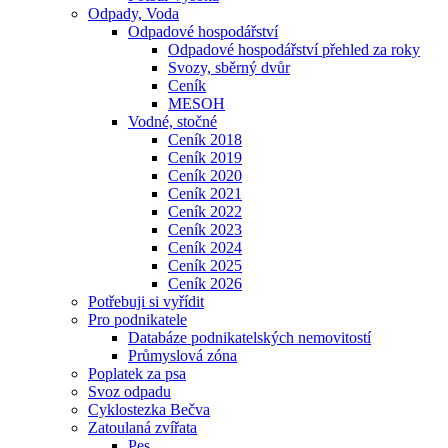
Odpady, Voda
Odpadové hospodářství
Odpadové hospodářství přehled za roky
Svozy, sběrný dvůr
Ceník
MESOH
Vodné, stočné
Ceník 2018
Ceník 2019
Ceník 2020
Ceník 2021
Ceník 2022
Ceník 2023
Ceník 2024
Ceník 2025
Ceník 2026
Potřebuji si vyřídit
Pro podnikatele
Databáze podnikatelských nemovitostí
Průmyslová zóna
Poplatek za psa
Svoz odpadu
Cyklostezka Bečva
Zatoulaná zvířata
Pes