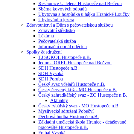
Restaurace U Jelena Hustopeče nad Bečvou
Sběrna kovových odpadů
Ubytovna a hospůdka u hájku Hranické Loučky
Ubytování u jezera
Zdravotnictví a Dům s pečovatelskou službou
Zdravotní středisko
Lékárna
Pečovatelská služba
Informační portál o lécích
Spolky & sdružení
TJ SOKOL Hustopeče n.B.
Jednota OREL Hustopeče nad Bečvou
SDH Hustopeče n.B.
SDH Vysoká
SDH Poruba
Český svaz včelařů Hustopeče n.B.
Český červený kříž - MO Hustopeče n.B.
Český zahradkářský svaz - ZO Hustopeče n.B.
Aktuality
Český rybářský svaz - MO Hustopeče n.B.
Myslivecké sdružení Pobečví
Dechová hudba Hustopeče n.B.
Základní umělecká škola Hranice - detašované
pracoviště Hustopeče n.B.
Fotbal Vysoká