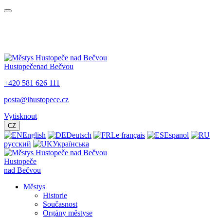
Hustopeče
nad Bečvou
+420 581 626 111
posta@ihustopece.cz
Vytisknout
CZ
English
Deutsch
Le français
Espanol
русский
Українська
Hustopeče
nad Bečvou
Městys
Historie
Současnost
Orgány městyse