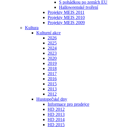
S pohádkou po zemích EU
Halloweenské tvoření
Projekty MEIS 2011
Projekty MEIS 2010
Projekty MEIS 2009
Kultura
Kulturní akce
2026
2025
2024
2023
2020
2019
2018
2017
2016
2015
2013
2012
Hustopečské dny
Informace pro prodejce
HD 2012
HD 2013
HD 2014
HD 2015