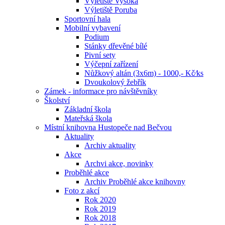
Výletiště Vysoká
Výletiště Poruba
Sportovní hala
Mobilní vybavení
Podium
Stánky dřevěné bílé
Pivní sety
Výčepní zařízení
Nůžkový altán (3x6m) - 1000,- Kč⁄ks
Dvoukolový žebřík
Zámek - informace pro návštěvníky
Školství
Základní škola
Mateřská škola
Místní knihovna Hustopeče nad Bečvou
Aktuality
Archiv aktuality
Akce
Archvi akce, novinky
Proběhlé akce
Archiv Proběhlé akce knihovny
Foto z akcí
Rok 2020
Rok 2019
Rok 2018