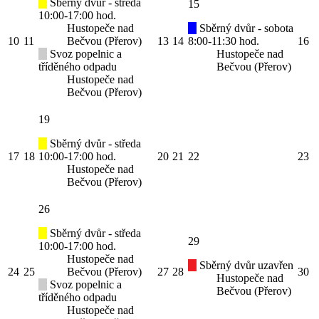
Sběrný dvůr - středa
15
10:00-17:00 hod.
Hustopeče nad
Sběrný dvůr - sobota
10
11
Bečvou (Přerov)
13
14
8:00-11:30 hod.
16
Svoz popelnic a
Hustopeče nad
tříděného odpadu
Bečvou (Přerov)
Hustopeče nad
Bečvou (Přerov)
19
Sběrný dvůr - středa
17
18
10:00-17:00 hod.
20
21
22
23
Hustopeče nad
Bečvou (Přerov)
26
Sběrný dvůr - středa
29
10:00-17:00 hod.
Hustopeče nad
Sběrný dvůr uzavřen
24
25
Bečvou (Přerov)
27
28
30
Hustopeče nad
Svoz popelnic a
Bečvou (Přerov)
tříděného odpadu
Hustopeče nad