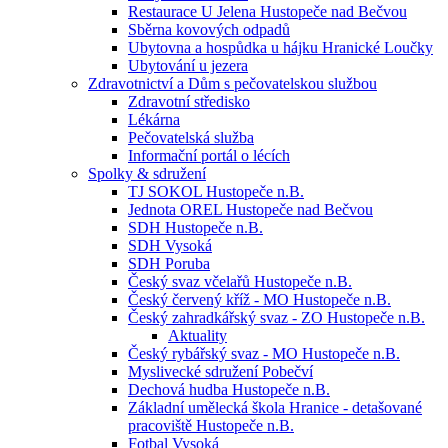
Restaurace U Jelena Hustopeče nad Bečvou
Sběrna kovových odpadů
Ubytovna a hospůdka u hájku Hranické Loučky
Ubytování u jezera
Zdravotnictví a Dům s pečovatelskou službou
Zdravotní středisko
Lékárna
Pečovatelská služba
Informační portál o lécích
Spolky & sdružení
TJ SOKOL Hustopeče n.B.
Jednota OREL Hustopeče nad Bečvou
SDH Hustopeče n.B.
SDH Vysoká
SDH Poruba
Český svaz včelařů Hustopeče n.B.
Český červený kříž - MO Hustopeče n.B.
Český zahradkářský svaz - ZO Hustopeče n.B.
Aktuality
Český rybářský svaz - MO Hustopeče n.B.
Myslivecké sdružení Pobečví
Dechová hudba Hustopeče n.B.
Základní umělecká škola Hranice - detašované
pracoviště Hustopeče n.B.
Fotbal Vysoká