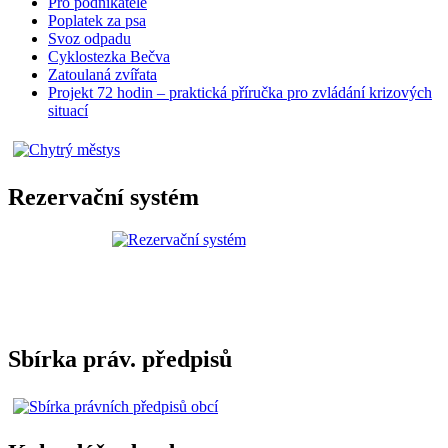
Pro podnikatele
Poplatek za psa
Svoz odpadu
Cyklostezka Bečva
Zatoulaná zvířata
Projekt 72 hodin – praktická příručka pro zvládání krizových
situací
Rezervační systém
Sbírka práv. předpisů