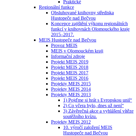
Praktické
Regionální funkce
Obsluhované knihovny střediska
Hustopeče nad Bečvou
Koncepce zajištění výkonu regionálních
funkcí v knihovnách Olomouckého kraje
2015–2017.
MEIS Hustopeče nad Bečvou
Provoz MEIS
MEIS v Olomouckém kraji
Informační zdroje
Projekt MEIS 2019
Projekt MEIS 2018
Projekt MEIS 2017
Projekt MEIS 2016
Projekty MEIS 2015
Projekty MEIS 2014
Projekty MEIS 2013
1) Pojďme si hrát s Evropskou unií“
2) Co včera bylo, dnes už není“
3) Závěrečná akce a vyhlášení vítěze
soutěžního kvízu.
Projekty MEIS 2012
10. výročí založení MEIS
Hustopeče nad Bečvou