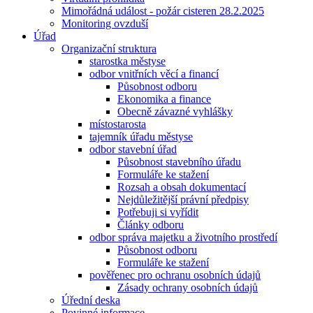
Mimořádná událost - požár cisteren 28.2.2025
Monitoring ovzduší
Úřad
Organizační struktura
starostka městyse
odbor vnitřních věcí a financí
Působnost odboru
Ekonomika a finance
Obecně závazné vyhlášky
místostarosta
tajemník úřadu městyse
odbor stavební úřad
Působnost stavebního úřadu
Formuláře ke stažení
Rozsah a obsah dokumentací
Nejdůležitější právní předpisy
Potřebuji si vyřídit
Články odboru
odbor správa majetku a životního prostředí
Působnost odboru
Formuláře ke stažení
pověřenec pro ochranu osobních údajů
Zásady ochrany osobních údajů
Úřední deska
Povinné informace