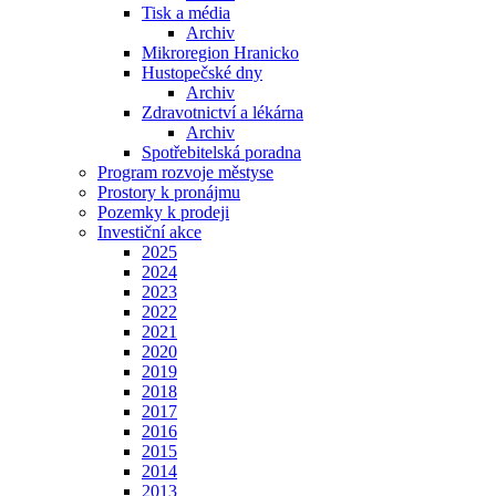
Tisk a média
Archiv
Mikroregion Hranicko
Hustopečské dny
Archiv
Zdravotnictví a lékárna
Archiv
Spotřebitelská poradna
Program rozvoje městyse
Prostory k pronájmu
Pozemky k prodeji
Investiční akce
2025
2024
2023
2022
2021
2020
2019
2018
2017
2016
2015
2014
2013