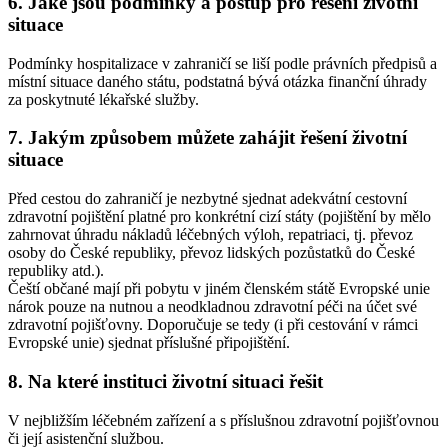
6. Jaké jsou podmínky a postup pro řešení životní
situace
Podmínky hospitalizace v zahraničí se liší podle právních předpisů a
místní situace daného státu, podstatná bývá otázka finanční úhrady
za poskytnuté lékařské služby.
7. Jakým způsobem můžete zahájit řešení životní
situace
Před cestou do zahraničí je nezbytné sjednat adekvátní cestovní
zdravotní pojištění platné pro konkrétní cizí státy (pojištění by mělo
zahrnovat úhradu nákladů léčebných výloh, repatriaci, tj. převoz
osoby do České republiky, převoz lidských pozůstatků do České
republiky atd.).
Čeští občané mají při pobytu v jiném členském státě Evropské unie
nárok pouze na nutnou a neodkladnou zdravotní péči na účet své
zdravotní pojišťovny. Doporučuje se tedy (i při cestování v rámci
Evropské unie) sjednat příslušné připojištění.
8. Na které instituci životní situaci řešit
V nejbližším léčebném zařízení a s příslušnou zdravotní pojišťovnou
či její asistenční službou.