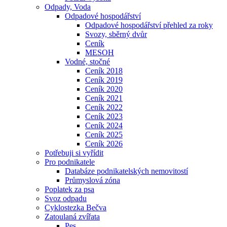
Odpady, Voda
Odpadové hospodářství
Odpadové hospodářství přehled za roky
Svozy, sběrný dvůr
Ceník
MESOH
Vodné, stočné
Ceník 2018
Ceník 2019
Ceník 2020
Ceník 2021
Ceník 2022
Ceník 2023
Ceník 2024
Ceník 2025
Ceník 2026
Potřebuji si vyřídit
Pro podnikatele
Databáze podnikatelských nemovitostí
Průmyslová zóna
Poplatek za psa
Svoz odpadu
Cyklostezka Bečva
Zatoulaná zvířata
Pes