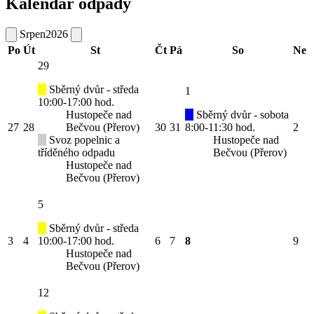
Kalendář odpady
Srpen
2026
Po
Út
St
Čt
Pá
So
Ne
29
Sběrný dvůr - středa
1
10:00-17:00 hod.
Hustopeče nad
Sběrný dvůr - sobota
27
28
Bečvou (Přerov)
30
31
8:00-11:30 hod.
2
Svoz popelnic a
Hustopeče nad
tříděného odpadu
Bečvou (Přerov)
Hustopeče nad
Bečvou (Přerov)
5
Sběrný dvůr - středa
3
4
10:00-17:00 hod.
6
7
8
9
Hustopeče nad
Bečvou (Přerov)
12