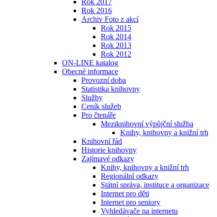
Rok 2017
Rok 2016
Archiv Foto z akcí
Rok 2015
Rok 2014
Rok 2013
Rok 2012
ON-LINE katalog
Obecné informace
Provozní doba
Statistika knihovny
Služby
Ceník služeb
Pro čtenáře
Meziknihovní výpůjční služba
Knihy, knihovny a knižní trh
Knihovní řád
Historie knihovny
Zajímavé odkazy
Knihy, knihovny a knižní trh
Regionální odkazy
Státní správa, instituce a organizace
Internet pro děti
Internet pro seniory
Vyhledávače na internetu