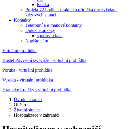
Kočka
Projekt 72 hodin – praktická příručka pro zvládání
krizových situací
Kontakty
Telefonní a e-mailové kontakty
Důležité odkazy
sportovní hala
Napište nám
Virtuální prohlídka
Kostel Povýšení sv. Kříže - virtuální prohlídka
Poruba - virtuální prohlídka
Vysoká - virtuální prohlídka
Hranické Loučky - virtuální prohlídka
Úvodní stránka
Občan
Životní situace
Hospitalizace v zahraničí