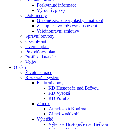
Poskytnuté informace
Výroční zprávy
Dokumenty
Obecně závazné vyhlášky a nařízení
Zastupitelstvo městyse - usnesení
Veřejnoprávní smlouvy
Správní obvody
CzechPoint
Územní plán
Povodňový plán
Profil zadavatele
Volby
Občan
Životní situace
Rezervační systém
Kulturní domy
KD Hustopeče nad Bečvou
KD Vysoká
KD Poruba
Zámek
Zámek - síň Konírna
Zámek - nádvoří
Výletiště
Výletiště Hustopeče nad Bečvou