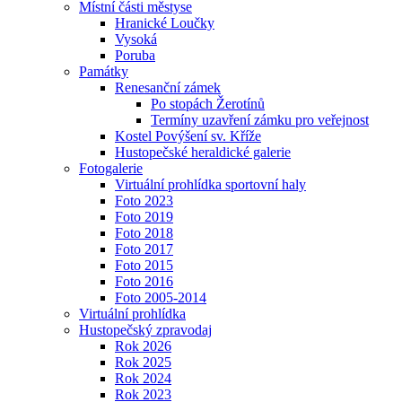
Místní části městyse
Hranické Loučky
Vysoká
Poruba
Památky
Renesanční zámek
Po stopách Žerotínů
Termíny uzavření zámku pro veřejnost
Kostel Povýšení sv. Kříže
Hustopečské heraldické galerie
Fotogalerie
Virtuální prohlídka sportovní haly
Foto 2023
Foto 2019
Foto 2018
Foto 2017
Foto 2015
Foto 2016
Foto 2005-2014
Virtuální prohlídka
Hustopečský zpravodaj
Rok 2026
Rok 2025
Rok 2024
Rok 2023