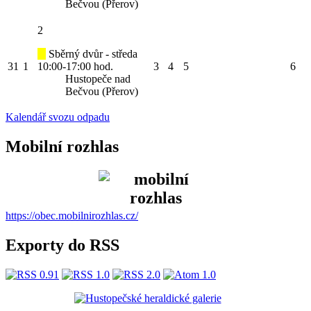
Bečvou (Přerov)
2
Sběrný dvůr - středa
31
1
10:00-17:00 hod.
3
4
5
6
Hustopeče nad
Bečvou (Přerov)
Kalendář svozu odpadu
Mobilní rozhlas
https://obec.mobilnirozhlas.cz/
Exporty do RSS