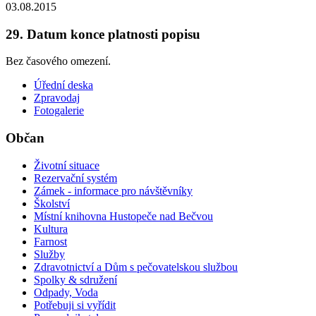
03.08.2015
29. Datum konce platnosti popisu
Bez časového omezení.
Úřední deska
Zpravodaj
Fotogalerie
Občan
Životní situace
Rezervační systém
Zámek - informace pro návštěvníky
Školství
Místní knihovna Hustopeče nad Bečvou
Kultura
Farnost
Služby
Zdravotnictví a Dům s pečovatelskou službou
Spolky & sdružení
Odpady, Voda
Potřebuji si vyřídit