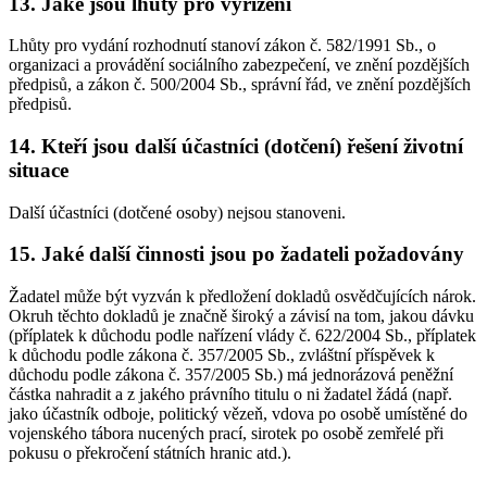
13. Jaké jsou lhůty pro vyřízení
Lhůty pro vydání rozhodnutí stanoví zákon č. 582/1991 Sb., o
organizaci a provádění sociálního zabezpečení, ve znění pozdějších
předpisů, a zákon č. 500/2004 Sb., správní řád, ve znění pozdějších
předpisů.
14. Kteří jsou další účastníci (dotčení) řešení životní
situace
Další účastníci (dotčené osoby) nejsou stanoveni.
15. Jaké další činnosti jsou po žadateli požadovány
Žadatel může být vyzván k předložení dokladů osvědčujících nárok.
Okruh těchto dokladů je značně široký a závisí na tom, jakou dávku
(příplatek k důchodu podle nařízení vlády č. 622/2004 Sb., příplatek
k důchodu podle zákona č. 357/2005 Sb., zvláštní příspěvek k
důchodu podle zákona č. 357/2005 Sb.) má jednorázová peněžní
částka nahradit a z jakého právního titulu o ni žadatel žádá (např.
jako účastník odboje, politický vězeň, vdova po osobě umístěné do
vojenského tábora nucených prací, sirotek po osobě zemřelé při
pokusu o překročení státních hranic atd.).