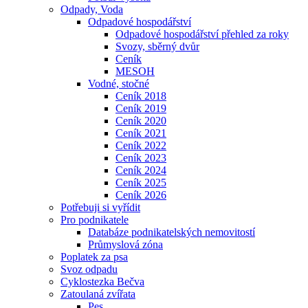
Odpady, Voda
Odpadové hospodářství
Odpadové hospodářství přehled za roky
Svozy, sběrný dvůr
Ceník
MESOH
Vodné, stočné
Ceník 2018
Ceník 2019
Ceník 2020
Ceník 2021
Ceník 2022
Ceník 2023
Ceník 2024
Ceník 2025
Ceník 2026
Potřebuji si vyřídit
Pro podnikatele
Databáze podnikatelských nemovitostí
Průmyslová zóna
Poplatek za psa
Svoz odpadu
Cyklostezka Bečva
Zatoulaná zvířata
Pes