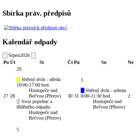
Sbírka práv. předpisů
Kalendář odpady
Srpen
2026
Po
Út
St
Čt
Pá
So
Ne
29
Sběrný dvůr - středa
1
10:00-17:00 hod.
Hustopeče nad
Sběrný dvůr - sobota
27
28
Bečvou (Přerov)
30
31
8:00-11:30 hod.
2
Svoz popelnic a
Hustopeče nad
tříděného odpadu
Bečvou (Přerov)
Hustopeče nad
Bečvou (Přerov)
5