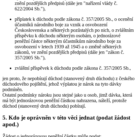
znění pozdějších předpisů (dále jen "nařízení vlády č.
622/2004 Sb."),
příplatek k důchodu podle zákona č. 357/2005 Sb., o ocenění
účastníků národního boje za vznik a osvobození
Československa a některých pozůstalých po nich, o zvláštním
příspěvku k důchodu některým osobám, o jednorázové
peněžní částce některým účastníkům národního boje za
osvobození v letech 1939 až 1945 a o změně některých
zákonů, ve znění pozdějších předpisů (dále jen "zákon č.
357/2005 Sb."),
zvláštní příspěvek k důchodu podle zákona č. 357/2005 Sb.,
jen proto, že nepobírají důchod (stanovený druh důchodu) z českého
důchodového pojištění, jehož výplatou je nárok na tyto dávky
podmíněn.
Ostatní podmínky nároku jsou stejné jako u osob, jimž dávka, která
má být jednorázovou peněžní částkou nahrazena, náleží, protože
důchod (stanovený druh důchodu) pobírají.
5. Kdo je oprávněn v této věci jednat (podat žádost
apod.)
Žádost o jednorázovou peněžní částku může podat: