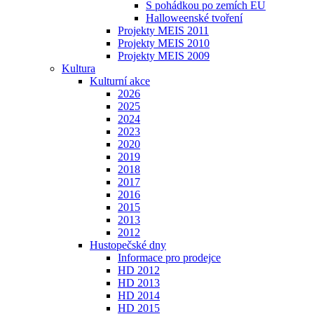
S pohádkou po zemích EU
Halloweenské tvoření
Projekty MEIS 2011
Projekty MEIS 2010
Projekty MEIS 2009
Kultura
Kulturní akce
2026
2025
2024
2023
2020
2019
2018
2017
2016
2015
2013
2012
Hustopečské dny
Informace pro prodejce
HD 2012
HD 2013
HD 2014
HD 2015