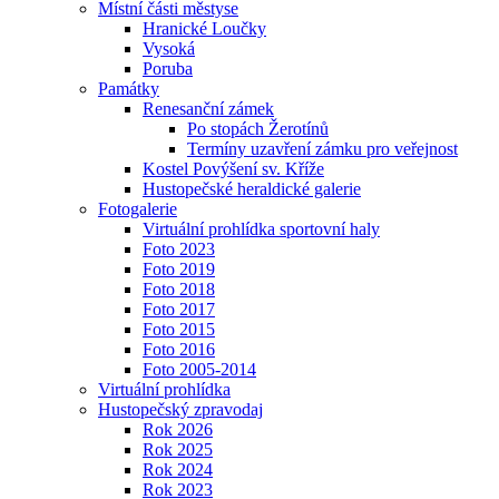
Místní části městyse
Hranické Loučky
Vysoká
Poruba
Památky
Renesanční zámek
Po stopách Žerotínů
Termíny uzavření zámku pro veřejnost
Kostel Povýšení sv. Kříže
Hustopečské heraldické galerie
Fotogalerie
Virtuální prohlídka sportovní haly
Foto 2023
Foto 2019
Foto 2018
Foto 2017
Foto 2015
Foto 2016
Foto 2005-2014
Virtuální prohlídka
Hustopečský zpravodaj
Rok 2026
Rok 2025
Rok 2024
Rok 2023