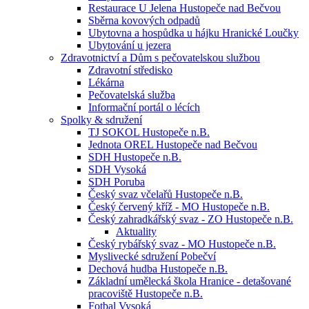
Restaurace U Jelena Hustopeče nad Bečvou
Sběrna kovových odpadů
Ubytovna a hospůdka u hájku Hranické Loučky
Ubytování u jezera
Zdravotnictví a Dům s pečovatelskou službou
Zdravotní středisko
Lékárna
Pečovatelská služba
Informační portál o lécích
Spolky & sdružení
TJ SOKOL Hustopeče n.B.
Jednota OREL Hustopeče nad Bečvou
SDH Hustopeče n.B.
SDH Vysoká
SDH Poruba
Český svaz včelařů Hustopeče n.B.
Český červený kříž - MO Hustopeče n.B.
Český zahradkářský svaz - ZO Hustopeče n.B.
Aktuality
Český rybářský svaz - MO Hustopeče n.B.
Myslivecké sdružení Pobečví
Dechová hudba Hustopeče n.B.
Základní umělecká škola Hranice - detašované
pracoviště Hustopeče n.B.
Fotbal Vysoká