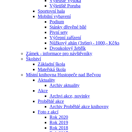
Výletiště Vysoká
Výletiště Poruba
Sportovní hala
Mobilní vybavení
Podium
Stánky dřevěné bílé
Pivní sety
Výčepní zařízení
Nůžkový altán (3x6m) - 1000,- Kč⁄ks
Dvoukolový žebřík
Zámek - informace pro návštěvníky
Školství
Základní škola
Mateřská škola
Místní knihovna Hustopeče nad Bečvou
Aktuality
Archiv aktuality
Akce
Archvi akce, novinky
Proběhlé akce
Archiv Proběhlé akce knihovny
Foto z akcí
Rok 2020
Rok 2019
Rok 2018