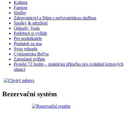
Kultura
Farnost
Služby
Zdravotnictví a Dům s pečovatelskou službou
Spolky & sdružení
Odpady, Voda
Potřebuji si vyřídit
Pro podnikatele
Poplatek za psa
Svoz odpadu
Cyklostezka Bečva
Zatoulaná zvířata
Projekt 72 hodin – praktická příručka pro zvládání krizových
situací
Rezervační systém