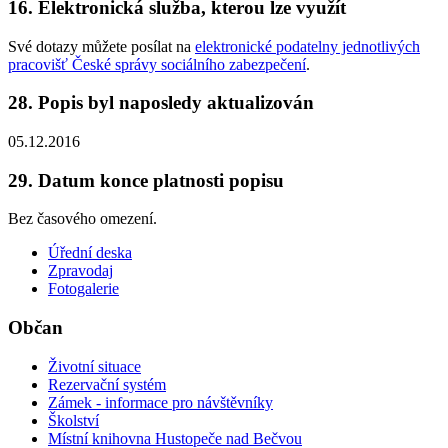
16. Elektronická služba, kterou lze využít
Své dotazy můžete posílat na
elektronické podatelny jednotlivých
pracovišť České správy sociálního zabezpečení
.
28. Popis byl naposledy aktualizován
05.12.2016
29. Datum konce platnosti popisu
Bez časového omezení.
Úřední deska
Zpravodaj
Fotogalerie
Občan
Životní situace
Rezervační systém
Zámek - informace pro návštěvníky
Školství
Místní knihovna Hustopeče nad Bečvou