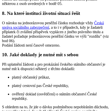
některou z osob uvedených v bodě 05.
8. Na které instituci životní situaci řešit
O nároku na jednorázovou peněžní částku rozhoduje vždy
Česká
správa sociálního zabezpečení
, a to i v případech, kdy je žadateli
příplatek či zvláštní příspěvek vyplácen z jiného právního titulu a
žadatel požaduje jednorázovou peněžní částku ve výši "rozdílu" (viz
bod 06).
Podání žádosti není časově omezeno.
10. Jaké doklady je nutné mít s sebou
Při uplatnění žádosti a pro prokázání českého státního občanství je
nutné mít k dispozici některý z těchto dokladů:
platný občanský průkaz,
platný cestovní pas České republiky,
ověřený doklad (osvědčení) o státním občanství České
republiky.
S ohledem na to, že jde o dávku podmíněnou nepobíráním důchodu,