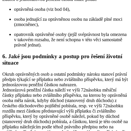
oprávněná osoba (viz bod 04),
osoba jednající za oprávněnou osobu na základě plné moci
(zmocněnec),
opatrovník oprávněné osoby (jejíž svéprávnost byla omezena
v takovém rozsahu, že není schopna v této věci samostatně
právně jednat).
6. Jaké jsou podmínky a postup pro řešení životní
situace
Okruh oprávněných osob a ostatní podmínky nároku stanoví právní
předpis týkající se příplatku nebo zvláštního příspěvku, který má být
jednorázovou peněžní částkou nahrazen.
Jednorázová peněžní částka náleží ve výši 72násobku měsíční
částky příplatku nebo zvláštního příspěvku, na kterou by oprávněná
osoba měla nárok, kdyby důchod (stanovený druh důchodu) z
českého důchodového pojištění pobírala, resp. ve výši 72násobku
rozdílu mezi částkou představující výši příplatku či zvláštního
příspěvku, který by oprávněné osobě náležel, pokud by důchod
(stanovený druh důchodu) pobírala, a částkou, která je této osobě na
příplatku náležejícím podle téhož právního předpisu nebo na