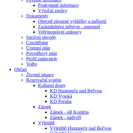
Poskytnuté informace
Výroční zprávy
Dokumenty
Obecně závazné vyhlášky a nařízení
Zastupitelstvo městyse - usnesení
Veřejnoprávní smlouvy
Správní obvody
CzechPoint
Územní plán
Povodňový plán
Profil zadavatele
Volby
Občan
Životní situace
Rezervační systém
Kulturní domy
KD Hustopeče nad Bečvou
KD Vysoká
KD Poruba
Zámek
Zámek - síň Konírna
Zámek - nádvoří
Výletiště
Výletiště Hustopeče nad Bečvou