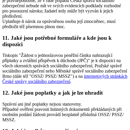
je pravděpodobné, že v řadě případů Česká správa sociálního
zabezpečení nebude mít ve svých evidencích podklady rozhodné
pro posouzení nároku; žadatel tedy může být vyzván k jejich
předložení.
Uplatňuje-li nárok za oprávněnou osobu její zmocněnec, musí
předložit též písemnou plnou moc.
11. Jaké jsou potřebné formuláře a kde jsou k
dispozici
Tiskopis "Žádost o jednorázovou peněžní částku nahrazující
příplatky a zvláštní příspěvek k důchodu (JPČ)" je k dispozici na
všech okresních správách sociálního zabezpečení, Pražské správě
sociálního zabezpečení nebo Městské správě sociálního zabezpečení
Brno (dále též "OSSZ/ PSSZ/ MSSZ") a na
internetových stránkách
České správy sociálního zabezpečení
.
12. Jaké jsou poplatky a jak je lze uhradit
Správní ani jiné poplatky nejsou stanoveny.
Případné ověření pravosti listinných dokumentů překládaných při
osobním podání žádosti provádí bezplatně příslušná OSSZ/ PSSZ/
MSSZ.