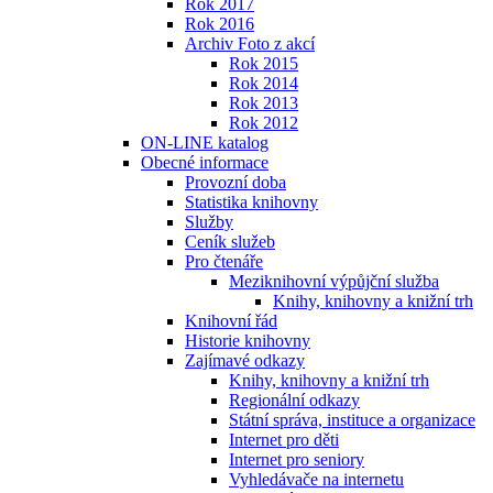
Rok 2017
Rok 2016
Archiv Foto z akcí
Rok 2015
Rok 2014
Rok 2013
Rok 2012
ON-LINE katalog
Obecné informace
Provozní doba
Statistika knihovny
Služby
Ceník služeb
Pro čtenáře
Meziknihovní výpůjční služba
Knihy, knihovny a knižní trh
Knihovní řád
Historie knihovny
Zajímavé odkazy
Knihy, knihovny a knižní trh
Regionální odkazy
Státní správa, instituce a organizace
Internet pro děti
Internet pro seniory
Vyhledávače na internetu