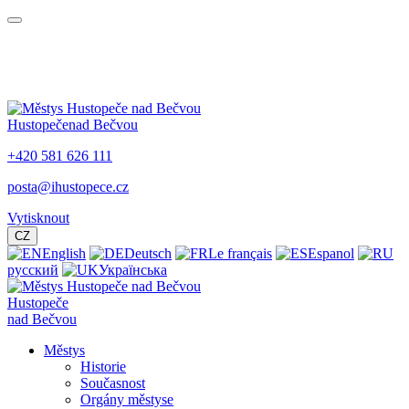
Hustopeče
nad Bečvou
+420 581 626 111
posta@ihustopece.cz
Vytisknout
CZ
English
Deutsch
Le français
Espanol
русский
Українська
Hustopeče
nad Bečvou
Městys
Historie
Současnost
Orgány městyse