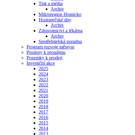
Tisk a média
Archiv
Mikroregion Hranicko
Hustopečské dny
Archiv
Zdravotnictví a lékárna
Archiv
Spotřebitelská poradna
Program rozvoje městyse
Prostory k pronájmu
Pozemky k prodeji
Investiční akce
2025
2024
2023
2022
2021
2020
2019
2018
2017
2016
2015
2014
2013