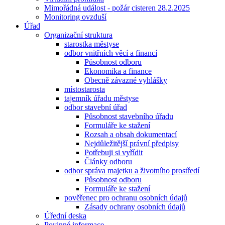
Mimořádná událost - požár cisteren 28.2.2025
Monitoring ovzduší
Úřad
Organizační struktura
starostka městyse
odbor vnitřních věcí a financí
Působnost odboru
Ekonomika a finance
Obecně závazné vyhlášky
místostarosta
tajemník úřadu městyse
odbor stavební úřad
Působnost stavebního úřadu
Formuláře ke stažení
Rozsah a obsah dokumentací
Nejdůležitější právní předpisy
Potřebuji si vyřídit
Články odboru
odbor správa majetku a životního prostředí
Působnost odboru
Formuláře ke stažení
pověřenec pro ochranu osobních údajů
Zásady ochrany osobních údajů
Úřední deska
Povinné informace