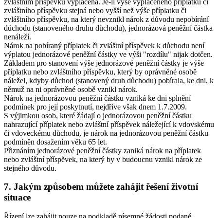
zvláštním příspěvku vyplácena. Je-li výše vypláceného příplatku či
zvláštního příspěvku stejná nebo vyšší než výše příplatku či
zvláštního příspěvku, na který nevznikl nárok z důvodu nepobírání
důchodu (stanoveného druhu důchodu), jednorázová peněžní částka
nenáleží.
Nárok na pobíraný příplatek či zvláštní příspěvek k důchodu není
výplatou jednorázové peněžní částky ve výši "rozdílu" nijak dotčen.
Základem pro stanovení výše jednorázové peněžní částky je výše
příplatku nebo zvláštního příspěvku, který by oprávněné osobě
náležel, kdyby důchod (stanovený druh důchodu) pobírala, ke dni, k
němuž na ni oprávněné osobě vznikl nárok.
Nárok na jednorázovou peněžní částku vzniká ke dni splnění
podmínek pro její poskytnutí, nejdříve však dnem 1.7.2009.
S výjimkou osob, které žádají o jednorázovou peněžní částku
nahrazující příplatek nebo zvláštní příspěvek náležející k vdovskému
či vdoveckému důchodu, je nárok na jednorázovou peněžní částku
podmíněn dosažením věku 65 let.
Přiznáním jednorázové peněžní částky zaniká nárok na příplatek
nebo zvláštní příspěvek, na který by v budoucnu vznikl nárok ze
stejného důvodu.
7. Jakým způsobem můžete zahájit řešení životní
situace
Řízení lze zahájit pouze na podkladě písemné žádosti podané