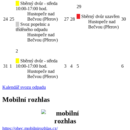
Sběrný dvůr - středa
29
10:00-17:00 hod.
Hustopeče nad
Sběrný dvůr uzavřen
24
25
Bečvou (Přerov)
27
28
30
Hustopeče nad
Svoz popelnic a
Bečvou (Přerov)
tříděného odpadu
Hustopeče nad
Bečvou (Přerov)
2
Sběrný dvůr - středa
31
1
10:00-17:00 hod.
3
4
5
6
Hustopeče nad
Bečvou (Přerov)
Kalendář svozu odpadu
Mobilní rozhlas
https://obec.mobilnirozhlas.cz/