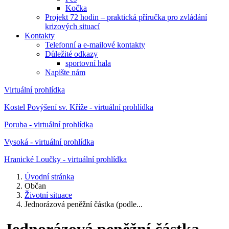
Kočka
Projekt 72 hodin – praktická příručka pro zvládání
krizových situací
Kontakty
Telefonní a e-mailové kontakty
Důležité odkazy
sportovní hala
Napište nám
Virtuální prohlídka
Kostel Povýšení sv. Kříže - virtuální prohlídka
Poruba - virtuální prohlídka
Vysoká - virtuální prohlídka
Hranické Loučky - virtuální prohlídka
Úvodní stránka
Občan
Životní situace
Jednorázová peněžní částka (podle...