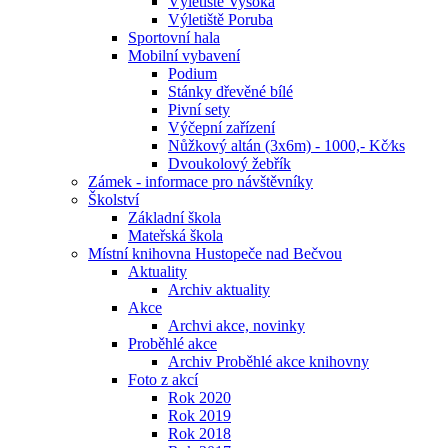
Výletiště Vysoká
Výletiště Poruba
Sportovní hala
Mobilní vybavení
Podium
Stánky dřevěné bílé
Pivní sety
Výčepní zařízení
Nůžkový altán (3x6m) - 1000,- Kč⁄ks
Dvoukolový žebřík
Zámek - informace pro návštěvníky
Školství
Základní škola
Mateřská škola
Místní knihovna Hustopeče nad Bečvou
Aktuality
Archiv aktuality
Akce
Archvi akce, novinky
Proběhlé akce
Archiv Proběhlé akce knihovny
Foto z akcí
Rok 2020
Rok 2019
Rok 2018