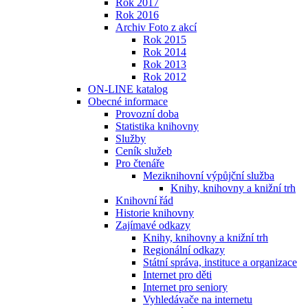
Rok 2017
Rok 2016
Archiv Foto z akcí
Rok 2015
Rok 2014
Rok 2013
Rok 2012
ON-LINE katalog
Obecné informace
Provozní doba
Statistika knihovny
Služby
Ceník služeb
Pro čtenáře
Meziknihovní výpůjční služba
Knihy, knihovny a knižní trh
Knihovní řád
Historie knihovny
Zajímavé odkazy
Knihy, knihovny a knižní trh
Regionální odkazy
Státní správa, instituce a organizace
Internet pro děti
Internet pro seniory
Vyhledávače na internetu