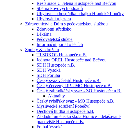
Restaurace U Jelena Hustopeče nad Bečvou
Sběrna kovových odpadů
Ubytovna a hospůdka u hájku Hranické Loučky
Ubytování u jezera
Zdravotnictví a Dům s pečovatelskou službou
Zdravotní středisko
Lékárna
Pečovatelská služba
Informační portál o lécích
Spolky & sdružení
TJ SOKOL Hustopeče n.B.
Jednota OREL Hustopeče nad Bečvou
SDH Hustopeče n.B.
SDH Vysoká
SDH Poruba
Český svaz včelařů Hustopeče n.B.
Český červený kříž - MO Hustopeče n.B.
Český zahradkářský svaz - ZO Hustopeče n.B.
Aktuality
Český rybářský svaz - MO Hustopeče n.B.
Myslivecké sdružení Pobečví
Dechová hudba Hustopeče n.B.
Základní umělecká škola Hranice - detašované
pracoviště Hustopeče n.B.
Fotbal Vysoká