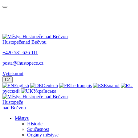
Hustopeče
nad Bečvou
+420 581 626 111
posta@ihustopece.cz
Vytisknout
CZ
English
Deutsch
Le français
Espanol
русский
Українська
Hustopeče
nad Bečvou
Městys
Historie
Současnost
Orgány městyse