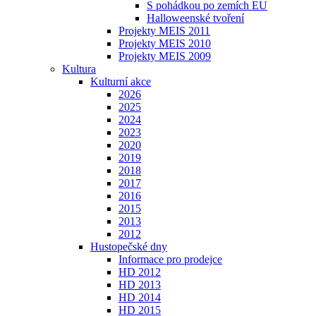
S pohádkou po zemích EU
Halloweenské tvoření
Projekty MEIS 2011
Projekty MEIS 2010
Projekty MEIS 2009
Kultura
Kulturní akce
2026
2025
2024
2023
2020
2019
2018
2017
2016
2015
2013
2012
Hustopečské dny
Informace pro prodejce
HD 2012
HD 2013
HD 2014
HD 2015