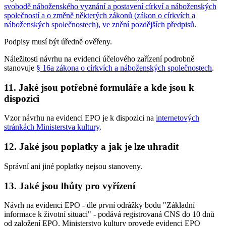
svobodě náboženského vyznání a postavení církví a náboženských
společností a o změně některých zákonů (zákon o církvích a
náboženských společnostech), ve znění pozdějších předpisů
.
Podpisy musí být úředně ověřeny.
Náležitosti návrhu na evidenci účelového zařízení podrobně
stanovuje
§ 16a zákona o církvích a náboženských společnostech
.
11. Jaké jsou potřebné formuláře a kde jsou k
dispozici
Vzor návrhu na evidenci EPO je k dispozici na
internetových
stránkách Ministerstva kultury
.
12. Jaké jsou poplatky a jak je lze uhradit
Správní ani jiné poplatky nejsou stanoveny.
13. Jaké jsou lhůty pro vyřízení
Návrh na evidenci EPO - dle první odrážky bodu "Základní
informace k životní situaci" - podává registrovaná CNS do 10 dnů
od založení EPO. Ministerstvo kultury provede evidenci EPO