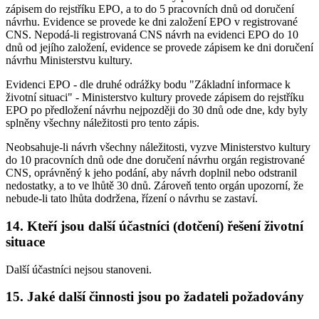
zápisem do rejstříku EPO, a to do 5 pracovních dnů od doručení
návrhu. Evidence se provede ke dni založení EPO v registrované
CNS. Nepodá-li registrovaná CNS návrh na evidenci EPO do 10
dnů od jejího založení, evidence se provede zápisem ke dni doručení
návrhu Ministerstvu kultury.
Evidenci EPO - dle druhé odrážky bodu "Základní informace k
životní situaci" - Ministerstvo kultury provede zápisem do rejstříku
EPO po předložení návrhu nejpozději do 30 dnů ode dne, kdy byly
splněny všechny náležitosti pro tento zápis.
Neobsahuje-li návrh všechny náležitosti, vyzve Ministerstvo kultury
do 10 pracovních dnů ode dne doručení návrhu orgán registrované
CNS, oprávněný k jeho podání, aby návrh doplnil nebo odstranil
nedostatky, a to ve lhůtě 30 dnů. Zároveň tento orgán upozorní, že
nebude-li tato lhůta dodržena, řízení o návrhu se zastaví.
14. Kteří jsou další účastníci (dotčení) řešení životní
situace
Další účastníci nejsou stanoveni.
15. Jaké další činnosti jsou po žadateli požadovány