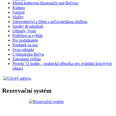
Místní knihovna Hustopeče nad Bečvou
Kultura
Farnost
Služby
Zdravotnictví a Dům s pečovatelskou službou
Spolky & sdružení
Odpady, Voda
Potřebuji si vyřídit
Pro podnikatele
Poplatek za psa
Svoz odpadu
Cyklostezka Bečva
Zatoulaná zvířata
Projekt 72 hodin – praktická příručka pro zvládání krizových
situací
Rezervační systém