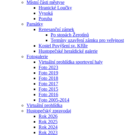
Místní části městyse
Hranické Loučky
Vysoká
Poruba
Památky
Renesanční zámek
Po stopách Žerotínů
Termíny uzavření zámku pro veřejnost
Kostel Povýšení sv. Kříže
Hustopečské heraldické galerie
Fotogalerie
Virtuální prohlídka sportovní haly
Foto 2023
Foto 2019
Foto 2018
Foto 2017
Foto 2015
Foto 2016
Foto 2005-2014
Virtuální prohlídka
Hustopečský zpravodaj
Rok 2026
Rok 2025
Rok 2024
Rok 2023