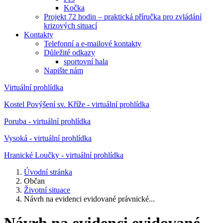
Kočka
Projekt 72 hodin – praktická příručka pro zvládání
krizových situací
Kontakty
Telefonní a e-mailové kontakty
Důležité odkazy
sportovní hala
Napište nám
Virtuální prohlídka
Kostel Povýšení sv. Kříže - virtuální prohlídka
Poruba - virtuální prohlídka
Vysoká - virtuální prohlídka
Hranické Loučky - virtuální prohlídka
Úvodní stránka
Občan
Životní situace
Návrh na evidenci evidované právnické...