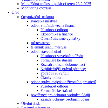
Mimořádná událost - požár cisteren 28.2.2025
Monitoring ovzduší
Úřad
Organizační struktura
starostka městyse
odbor vnitřních věcí a financí
Působnost odboru
Ekonomika a finance
Obecně závazné vyhlášky
místostarosta
tajemník úřadu městyse
odbor stavební úřad
Působnost stavebního úřadu
Formuláře ke stažení
Rozsah a obsah dokumentací
Nejdůležitější právní předpisy
Potřebuji si vyřídit
Články odboru
odbor správa majetku a životního prostředí
Působnost odboru
Formuláře ke stažení
pověřenec pro ochranu osobních údajů
Zásady ochrany osobních údajů
Úřední deska
Povinné informace