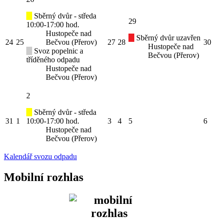
Sběrný dvůr - středa
29
10:00-17:00 hod.
Hustopeče nad
Sběrný dvůr uzavřen
24
25
Bečvou (Přerov)
27
28
30
Hustopeče nad
Svoz popelnic a
Bečvou (Přerov)
tříděného odpadu
Hustopeče nad
Bečvou (Přerov)
2
Sběrný dvůr - středa
31
1
10:00-17:00 hod.
3
4
5
6
Hustopeče nad
Bečvou (Přerov)
Kalendář svozu odpadu
Mobilní rozhlas