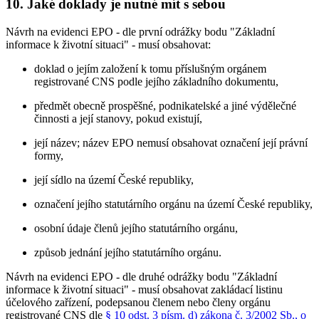
10. Jaké doklady je nutné mít s sebou
Návrh na evidenci EPO - dle první odrážky bodu "Základní
informace k životní situaci" - musí obsahovat:
doklad o jejím založení k tomu příslušným orgánem
registrované CNS podle jejího základního dokumentu,
předmět obecně prospěšné, podnikatelské a jiné výdělečné
činnosti a její stanovy, pokud existují,
její název; název EPO nemusí obsahovat označení její právní
formy,
její sídlo na území České republiky,
označení jejího statutárního orgánu na území České republiky,
osobní údaje členů jejího statutárního orgánu,
způsob jednání jejího statutárního orgánu.
Návrh na evidenci EPO - dle druhé odrážky bodu "Základní
informace k životní situaci" - musí obsahovat zakládací listinu
účelového zařízení, podepsanou členem nebo členy orgánu
registrované CNS dle
§ 10 odst. 3 písm. d) zákona č. 3/2002 Sb., o