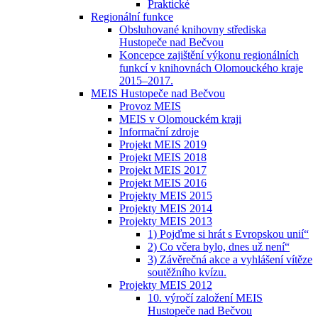
Praktické
Regionální funkce
Obsluhované knihovny střediska
Hustopeče nad Bečvou
Koncepce zajištění výkonu regionálních
funkcí v knihovnách Olomouckého kraje
2015–2017.
MEIS Hustopeče nad Bečvou
Provoz MEIS
MEIS v Olomouckém kraji
Informační zdroje
Projekt MEIS 2019
Projekt MEIS 2018
Projekt MEIS 2017
Projekt MEIS 2016
Projekty MEIS 2015
Projekty MEIS 2014
Projekty MEIS 2013
1) Pojďme si hrát s Evropskou unií“
2) Co včera bylo, dnes už není“
3) Závěrečná akce a vyhlášení vítěze
soutěžního kvízu.
Projekty MEIS 2012
10. výročí založení MEIS
Hustopeče nad Bečvou