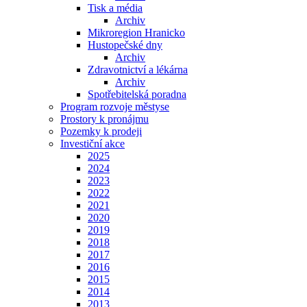
Tisk a média
Archiv
Mikroregion Hranicko
Hustopečské dny
Archiv
Zdravotnictví a lékárna
Archiv
Spotřebitelská poradna
Program rozvoje městyse
Prostory k pronájmu
Pozemky k prodeji
Investiční akce
2025
2024
2023
2022
2021
2020
2019
2018
2017
2016
2015
2014
2013