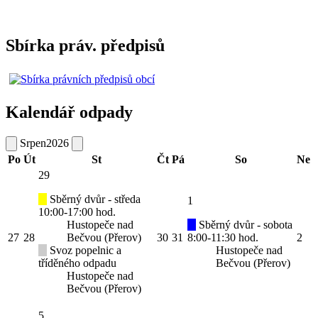
Sbírka práv. předpisů
Kalendář odpady
Srpen
2026
Po
Út
St
Čt
Pá
So
Ne
29
Sběrný dvůr - středa
1
10:00-17:00 hod.
Hustopeče nad
Sběrný dvůr - sobota
27
28
Bečvou (Přerov)
30
31
8:00-11:30 hod.
2
Svoz popelnic a
Hustopeče nad
tříděného odpadu
Bečvou (Přerov)
Hustopeče nad
Bečvou (Přerov)
5