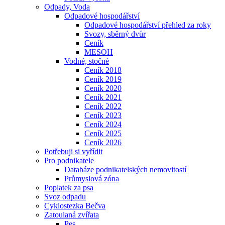
Odpady, Voda
Odpadové hospodářství
Odpadové hospodářství přehled za roky
Svozy, sběrný dvůr
Ceník
MESOH
Vodné, stočné
Ceník 2018
Ceník 2019
Ceník 2020
Ceník 2021
Ceník 2022
Ceník 2023
Ceník 2024
Ceník 2025
Ceník 2026
Potřebuji si vyřídit
Pro podnikatele
Databáze podnikatelských nemovitostí
Průmyslová zóna
Poplatek za psa
Svoz odpadu
Cyklostezka Bečva
Zatoulaná zvířata
Pes