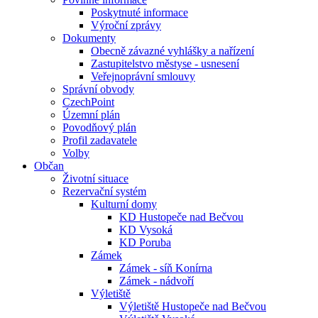
Poskytnuté informace
Výroční zprávy
Dokumenty
Obecně závazné vyhlášky a nařízení
Zastupitelstvo městyse - usnesení
Veřejnoprávní smlouvy
Správní obvody
CzechPoint
Územní plán
Povodňový plán
Profil zadavatele
Volby
Občan
Životní situace
Rezervační systém
Kulturní domy
KD Hustopeče nad Bečvou
KD Vysoká
KD Poruba
Zámek
Zámek - síň Konírna
Zámek - nádvoří
Výletiště
Výletiště Hustopeče nad Bečvou